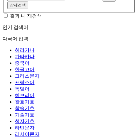
상세검색
결과 내 재검색
인기 검색어
다국어 입력
히라가나
가타카나
중국어
한글고어
그리스문자
프랑스어
독일어
히브리어
괄호기호
학술기호
기술기호
첨자기호
라틴문자
러시아문자