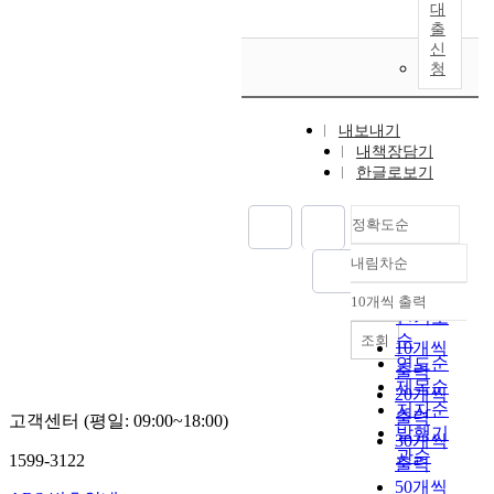
에
t
r
대
무
하
으
y
종
e
출
c
장
였
로
H
교
신
d
h
투
다
보
o
조
청
f
F
쟁
.
인
-
직
r
i
을
그
다
s
을
o
r
위
의
.
내보내기
u
통
m
s
해
망
내책장담기
1
h
한
M
t
둔
명
한글로보기
9
H
독
i
M
전
시
0
i
립
l
o
병
점
7
s
선
정확도순
i
v
계
은
년
t
언
t
e
획
1
중
내림차순
o
서
정확도
a
m
을
9
국
r
배
순
r
e
추
10개씩 출력
1
으
내림차순
i
포
y
인기도
n
진
4
로
c
계
O
순
t
조회
한
10개씩
년
이
a
선
f
t
연도순
김
경
출력
주
l
에
f
h
제목순
규
으
20개씩
한
A
서
i
a
흥
저자순
로
출력
그
s
고객센터 (평일: 09:00~18:00)
는
c
t
,
발행기
수
는
30개씩
s
제
e
o
국
관순
정
1599-3122
,
출력
o
외
r
c
내
하
안
c
50개씩
되
S
c