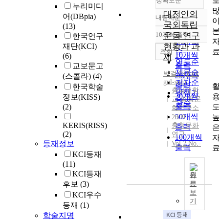
정확도순
누리미디
대전인의
어(DBpia)
내림차순
정확도
국외독립
(13)
순
10개씩 출력
운동 연구
한국연구
내림차순
인기도
현황과 과
재단(KCI)
순
조회
10개씩
(6)
제
연도순
출력
교보문고
제목순
박걸순
(
Park
20개씩
(스콜라)
(4)
gul-sun
저자순
)
출력
한국학술
충남대학
발행기
30개씩
정보(KISS)
교 충청문
관순
출력
(2)
화연구소
50개씩
2009
KERIS(RISS)
충청문화
출력
(2)
연구
100개씩
등재정보
Vol.2 No.-
출력
KCI등재
(11)
KCI등재
원
후보
(3)
문
보
KCI우수
기
등재
(1)
학술지명