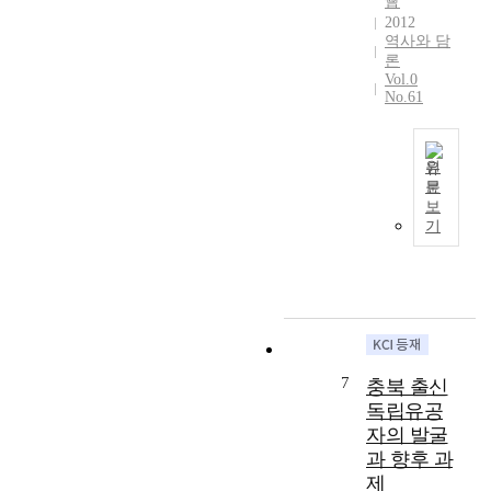
운
會
참
적
않
2012
동
여
독
역사와 담
고
은
자
립
론
,
현
가
Vol.0
운
독
상
No.61
2
동
립
적
6
가
운
사
명
이
동
실
으
원
다
을
조
로
문
.
지
T
차
보
절
평
원
h
제
기
반
산
할
e
대
이
신
수
o
로
넘
씨
있
b
정
고
소
었
j
리
,
종
던
e
되
국
계
배
c
지
내
문
경
t
못
7
항
충북 출신
부
으
s
한
일
독립유공
인
로
o
채
9
자의 발굴
「
이
f
부
명
放
과 향후 과
해
t
정
,
債
된
제
h
확