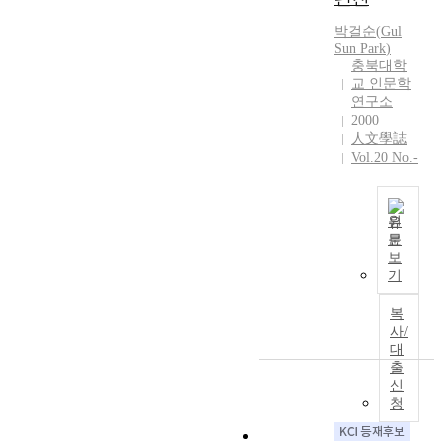
w
한
을
서
M
고
a
양
밝
박걸순
(
Gul
방
o
,
s
상
Sun
Park
)
혔
판
d
민
b
충북대학
을
다
으
e
족
o
교 인문학
보
.
로
r
대
연구소
r
인
『
근
n
표
2000
n
다
鎭
무
H
와
人文學誌
i
.
川
하
i
직
Vol.20 No.-
n
이
郡
였
s
접
t
들
光
다
t
연
h
가
武
.
o
계
원
e
운
量
또
r
되
문
f
데
N
案
한
y
지
보
a
해
/
』
양
기
i
않
m
외
A
을
지
n
았
o
에
통
복
아
H
을
u
서
해
사/
문
i
뿐
s
활
대
그
에
s
만
s
동
출
가
근
t
아
o
신
한
빈
무
o
니
l
청
독
농
했
r
라
d
립
을
을
y
,
i
운