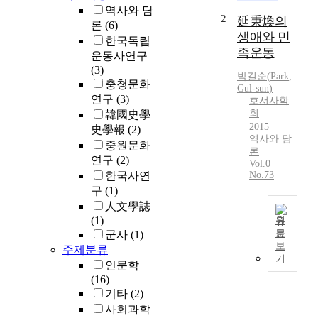
역사와 담
2
延秉煥의
론
(6)
생애와 민
한국독립
족운동
운동사연구
(3)
박걸순
(
Park
,
충청문화
Gul-sun
)
연구
(3)
호서사학
회
韓國史學
2015
史學報
(2)
역사와 담
중원문화
론
연구
(2)
Vol.0
한국사연
No.73
구
(1)
人文學誌
(1)
원
문
군사
(1)
연
보
주제분류
병
기
인문학
환
(16)
은
기타
(2)
1
사회과학
8