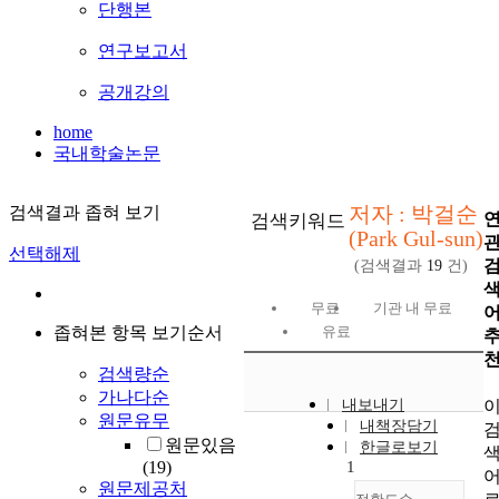
단행본
연구보고서
공개강의
home
국내학술논문
저자 : 박걸순
검색결과 좁혀 보기
검색키워드
(Park Gul-sun)
선택해제
(검색결과
19
건)
무료
기관 내 무료
좁혀본 항목 보기순서
유료
검색량순
가나다순
내보내기
원문유무
내책장담기
원문있음
한글로보기
(19)
1
원문제공처