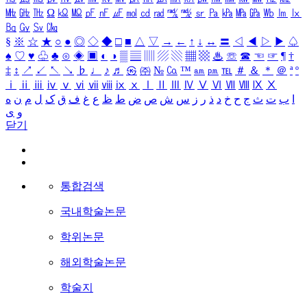
㎒
㎓
㎔
Ω
㏀
㏁
㎊
㎋
㎌
㏖
㏅
㎭
㎮
㎯
㏛
㎩
㎪
㎫
㎬
㏝
㏐
㏓
㏃
㏉
㏜
㏆
§
※
☆
★
○
●
◎
◇
◆
□
■
△
▽
→
←
↑
↓
↔
〓
◁
◀
▷
▶
♤
♠
♡
♥
♧
♣
⊙
◈
▣
◐
◑
▒
▤
▥
▨
▧
▦
▩
♨
☏
☎
☜
☞
¶
†
‡
↕
↗
↙
↖
↘
♭
♩
♪
♬
㉿
㈜
№
㏇
™
㏂
㏘
℡
＃
＆
＊
＠
ª
º
ⅰ
ⅱ
ⅲ
ⅳ
ⅴ
ⅵ
ⅶ
ⅷ
ⅸ
ⅹ
Ⅰ
Ⅱ
Ⅲ
Ⅳ
Ⅴ
Ⅵ
Ⅶ
Ⅷ
Ⅸ
Ⅹ
ا
ب
ت
ث
ج
ح
خ
د
ذ
ر
ز
س
ش
ص
ض
ط
ظ
ع
غ
ف
ق
ک
ل
م
ن
ه
و
ی
닫기
통합검색
국내학술논문
학위논문
해외학술논문
학술지