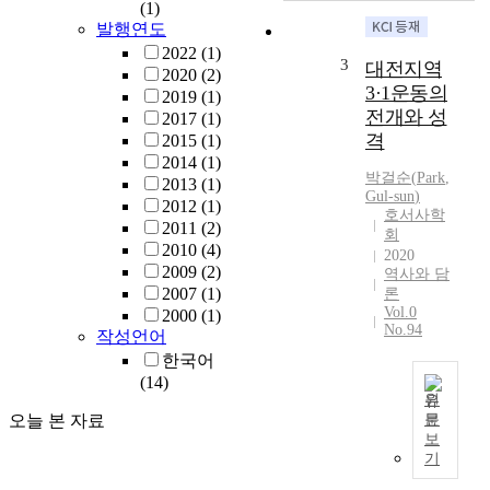
(1)
7
발행연도
8
2022
(1)
년
3
대전지역
2020
(2)
곡
3·1운동의
2019
(1)
산
전개와 성
2017
(1)
연
격
2015
(1)
씨
2014
(1)
집
박걸순
(
Park
,
2013
(1)
성
Gul-sun
)
2012
(1)
촌
호서사학
2011
(2)
인
회
2010
(4)
충
2020
2009
(2)
북
역사와 담
2007
(1)
론
증
Vol.0
2000
(1)
평
No.94
작성언어
군
한국어
도
(14)
안
원
면
오늘 본 자료
문
석
1
보
곡
9
기
리
1