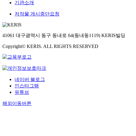
되
r
언
기관소개
a
g
미
관
었
o
서
r
c
주
되
다
f
저작물 게시중단요청
지
s
i
지
어
.
t
방
a
t
역
있
그
h
배
s
i
의
음
는
o
포
m
e
독
41061 대구광역시 동구 동내로 64(동내동1119) KERIS빌딩
도
뛰
s
담
i
s
립
새
어
e
당
l
Copyright© KERIS. ALL RIGHTS RESERVED
o
운
롭
난
r
자
i
n
동
게
어
e
들
t
M
과
확
학
s
이
a
a
한
인
실
e
단
r
r
인
하
력
a
순
y
c
언
였
네이버 블로그
을
r
경
o
h
론
다
인스타그램
바
c
유
f
1
을
.
탕
유튜브
h
하
f
,
주
지
으
p
는
i
1
도
금
해외이동버튼
로
r
데
c
9
한
까
대
o
그
e
1
김
지
외
d
쳤
r
9
현
그
교
u
다
u
h
구
는
역
c
.
n
a
,
중
업
t
그