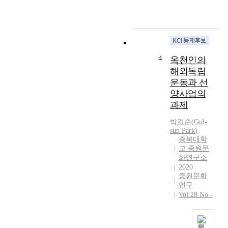
에
9
서
년
출
3
생
·
하
1
였
운
4
옥천인의
다
동
해외독립
.
당
운동과 선
『
시
양사업의
光
대
武
과제
전
量
에
박걸순
(
Gul-
案
서
sun
Park
)
』
는
충북대학
에
3
교 중원문
기
월
화연구소
재
1
2020
된
6
중원문화
토
연구
일
지
Vol.28 No.-
의
소
유
유
성
관
장
원