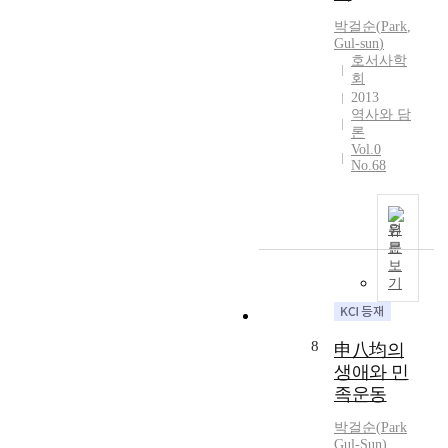
의
記
다
i
한
병
박걸순
(
Park
,
」
.
s
전
6
Gul-sun
)
와
그
p
문
호서사학
명
「
는
a
과
회
,
收
1
p
사
2013
중
入
8
e
실
역사와 담
국
記
9
r
론
이
방
」
Vol.0
7
i
혼
면
No.68
를
년
s
재
3
통
을
t
되
명
해
전
o
어
,
그
원
후
e
논
의
가
문
하
x
의
열
보
진
여
a
되
투
기
천
관
m
고
쟁
에
립
i
있
과
낙
외
n
는
학
8
향
申八均의
국
e
실
생
해
생애와 민
어
t
정
운
있
학
족운동
h
이
동
던
교
e
다
각
1
박걸순
(
Park
를
r
.
2
Gul-Sun
)
9