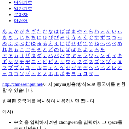
단위기호
일반기호
로마자
아랍어
あ
ぁ
か
が
さ
ざ
た
だ
な
は
ば
ぱ
ま
や
ゃ
ら
わ
ゎ
ん
い
ぃ
き
ぎ
し
じ
ち
ぢ
に
ひ
び
ぴ
み
り
う
ぅ
く
ぐ
す
ず
つ
づ
っ
ぬ
ふ
ぶ
ぷ
む
ゆ
ゅ
る
え
ぇ
け
げ
せ
ぜ
て
で
ね
へ
べ
ぺ
め
れ
お
ぉ
こ
ご
そ
ぞ
と
ど
の
ほ
ぼ
ぽ
も
よ
ょ
ろ
を
ア
ァ
カ
サ
ザ
タ
ダ
ナ
ハ
バ
パ
マ
ヤ
ャ
ラ
ワ
ヮ
ン
イ
ィ
キ
ギ
シ
ジ
チ
ヂ
ニ
ヒ
ビ
ピ
ミ
リ
ウ
ゥ
ク
グ
ス
ズ
ツ
ヅ
ッ
ヌ
フ
ブ
プ
ム
ユ
ュ
ル
エ
ェ
ケ
ゲ
セ
ゼ
テ
デ
ヘ
ベ
ペ
メ
レ
オ
ォ
コ
ゴ
ソ
ゾ
ト
ド
ノ
ホ
ボ
ポ
モ
ヨ
ョ
ロ
ヲ
―
http://chineseinput.net/
에서 pinyin(병음)방식으로 중국어를 변환
할 수 있습니다.
변환된 중국어를 복사하여 사용하시면 됩니다.
예시)
中文 을 입력하시려면
zhongwen
을 입력하시고 space를
누르시면됩니다.