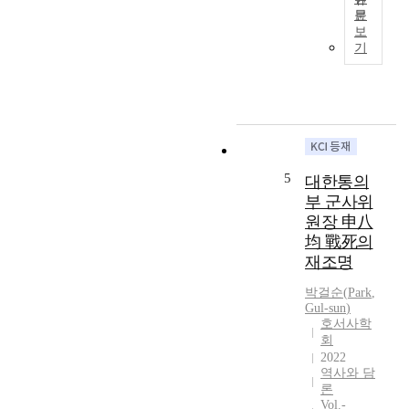
계
문
터
2
를
보
시
0
기
분
위
2
석
를
0
한
시
년
결
작
1
과
으
1
,
로
월
그
4
현
는
5
대한통의
월
재
중
1
부 군사위
,
농
일
원장 申八
옥
수
까
均 戰死의
천
준
지
재조명
출
이
군
신
었
내
박걸순
(
Park
,
의
다
에
Gul-sun
)
독
.
호서사학
서
립
회
이
8
유
2022
는
회
공
역사와 담
그
의
자
론
가
만
Vol.-
는