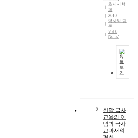
다
e
대
호서사학
명
1
녔
s
전
회
,
0
고
e
지
2010
임
~
,
a
역
역사와 담
시
1
궁
r
은
론
정
9
내
Vol.0
c
천
부
No.57
1
부
h
도
·
5
주
p
교
만
년
사
r
와
주
동
를
원
o
기
방
안
문
거
d
독
S
면
보
보
쳐
u
교
h
·
기
명
인
c
등
i
미
학
천
t
종
n
주
교
과
s
교
P
방
운
부
o
조
a
면
영
산
f
직
l
각
의
등
K
이
-
9
1
한말 국사
책
주
o
강
g
명
교육의 이
임
요
r
하
y
등
자
념과 국사
해
e
지
u
다
였
교과서의
관
a
않
n
양
음
에
편찬
n
았