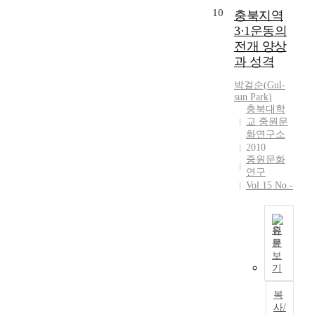
면
가
a
초
e
10
동
충북지역
한
능
n
기
r
가
3·1운동의
수
성
d
계
c
는
준
전개 양상
이
D
획
l
윤
으
과 성격
있
i
단
a
봉
로
으
s
계
n
길
박걸순
(
Gul-
,
며
c
에
i
의
sun
Park
)
경
,
o
참
n
충북대학
거
제
주
u
여
교 중원문
K
를
적
일
r
한
화연구소
o
지
으
공
s
지
2010
r
원
로
사
중원문화
e
역
e
한
어
연구
의
(
출
a
곽
려
Vol.15 No.-
일
p
신
.
중
운
본
u
학
H
규
여
사
b
생
e
·
건
행
l
원
이
g
곽
이
을
문
i
없
r
T
중
었
보
수
s
었
a
h
선
기
음
행
h
기
d
e
형
을
했
e
때
u
M
제
복
확
던
d
문
a
a
,
사/
인
것
b