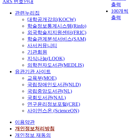
의
ARS 번호안내
였
동
i
어
출력
c
u
병
고
과
a
있
100개씩
h
r
관련누리집
에
,
용
t
었
출력
o
r
대학공개강의(KOCW)
서
李
정
i
다
o
e
만
학술정보통계시스템(Rinfo)
承
세
o
.
l
d
주
외국학술지지원센터(FRIC)
熙
관
n
따
.
i
독
학술관계분석서비스(SAM)
와
에
)
라
H
n
립
사서커뮤니티
大
근
6
서
e
S
군
기관회원
同
무
0
대
h
e
으
團
지식나눔(LOOK)
하
v
전
a
o
로
등
의학전자도서관(MEDLIS)
며
o
은
d
u
의
독
유관기관 사이트
한
l
교
s
l
전
립
인
교육부(MOE)
s
통
e
a
환
운
사
국립장애인도서관(NLD)
.
의
r
n
을
동
회
T
국립중앙도서관(NL)
요
v
d
실
세
의
h
지
국회도서관(NAL)
e
o
증
력
주
e
임
연구윤리정보포털(CRE)
d
t
하
과
도
n
에
사이언스온 (ScienceON)
t
h
는
일
적
u
도
w
e
김
정
인
m
이용약관
독
o
r
응
하
물
b
립
개인정보처리방침
y
b
선
게
이
e
선
개인정보 재동의
e
i
,
연