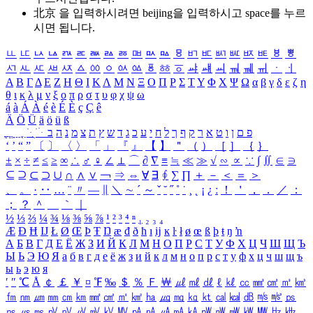
北京 을 입력하시려면
beijing
을 입력하시고 space를 누르
시면 됩니다.
ㅥ
ㅦ
ㅧ
ㅨ
ㅩ
ㅪ
ㅫ
ㅬ
ㅭ
ㅮ
ㅯ
ㅰ
ㅱ
ㅲ
ㅳ
ㅴ
ㅵ
ㅶ
ㅷ
ㅸ
ㅹ
ㅺ
ㅻ
ㅼ
ㅽ
ㅾ
ㅿ
ㆀ
ㆁ
ㆂ
ㆃ
ㆄ
ㆅ
ㆆ
ㆇ
ㆈ
ㆉ
ㆊ
ㆋ
ㆌ
ㆍ
ㆎ
Α
Β
Γ
Δ
Ε
Ζ
Η
Θ
Ι
Κ
Λ
Μ
Ν
Ξ
Ο
Π
Ρ
Σ
Τ
Υ
Φ
Χ
Ψ
Ω
α
β
γ
δ
ε
ζ
η
θ
ι
κ
λ
μ
ν
ξ
ο
π
ρ
σ
τ
υ
φ
χ
ψ
ω
á
à
Á
À
é
è
É
È
ç
Ç
ê
Ä
Ö
Ü
ä
ö
ü
ß
ְ
ֳ
ֲ
ֱ
ָ
ַ
ֵ
ֶ
ִ
ֹ
ּ
ֻ
ׂ
ׁ
ּ
ב
ה
נ
מ
צ
ת
ץ
ש
ד
ג
כ
ע
י
ח
ל
ך
ף
ק
ר
א
ט
ו
ן
ם
פ
‘
’
“
”
〔
〕
〈
〉
「
」
『
』
【
】
＂
（
）
［
］
｛
｝
±
×
÷
≠
≤
≥
∞
∴
♂
♀
∠
⊥
⌒
∂
∇
≡
≒
≪
≫
√
∽
∝
∵
∫
∬
∈
∋
⊆
⊇
⊂
⊃
∪
∩
∧
∨
￢
⇒
⇔
∀
∃
∮
∑
∏
＋
－
＜
＝
＞
、
。
·
‥
…
¨
〃
―
∥
＼
∼
´
～
ˇ
˘
˝
˚
˙
¸
˛
¡
¿
ː
！
＇
，
．
／
：
；
？
＾
＿
｀
｜
½
⅓
⅔
¼
¾
⅛
⅜
⅝
⅞
¹
²
³
⁴
ⁿ
₁
₂
₃
₄
Æ
Ð
Ħ
Ĳ
Ł
Ø
Œ
Þ
Ŧ
Ŋ
æ
đ
ð
ħ
ı
ĳ
ĸ
ŀ
ł
ø
œ
ß
þ
ŧ
ŋ
ŉ
А
Б
В
Г
Д
Е
Ё
Ж
З
И
Й
К
Л
М
Н
О
П
Р
С
Т
У
Ф
Х
Ц
Ч
Ш
Щ
Ъ
Ы
Ь
Э
Ю
Я
а
б
в
г
д
е
ё
ж
з
и
й
к
л
м
н
о
п
р
с
т
у
ф
х
ц
ч
ш
щ
ъ
ы
ь
э
ю
я
′
″
℃
Å
￠
￡
￥
¤
℉
‰
＄
％
Ｆ
￦
㎕
㎖
㎗
ℓ
㎘
㏄
㎣
㎤
㎥
㎦
㎙
㎚
㎛
㎜
㎝
㎞
㎟
㎠
㎡
㎢
㏊
㎍
㎎
㎏
㏏
㎈
㎉
㏈
㎧
㎨
㎰
㎱
㎲
㎳
㎴
㎵
㎶
㎷
㎸
㎹
㎀
㎁
㎂
㎃
㎄
㎺
㎻
㎽
㎾
㎿
㎐
㎑