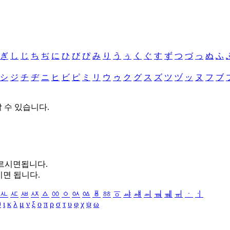
ぎ
し
じ
ち
ぢ
に
ひ
び
ぴ
み
り
う
ぅ
く
ぐ
す
ず
つ
づ
っ
ぬ
ふ
シ
ジ
チ
ヂ
ニ
ヒ
ビ
ピ
ミ
リ
ウ
ゥ
ク
グ
ス
ズ
ツ
ヅ
ッ
ヌ
フ
ブ
할 수 있습니다.
누르시면됩니다.
시면 됩니다.
ㅻ
ㅼ
ㅽ
ㅾ
ㅿ
ㆀ
ㆁ
ㆂ
ㆃ
ㆄ
ㆅ
ㆆ
ㆇ
ㆈ
ㆉ
ㆊ
ㆋ
ㆌ
ㆍ
ㆎ
θ
ι
κ
λ
μ
ν
ξ
ο
π
ρ
σ
τ
υ
φ
χ
ψ
ω