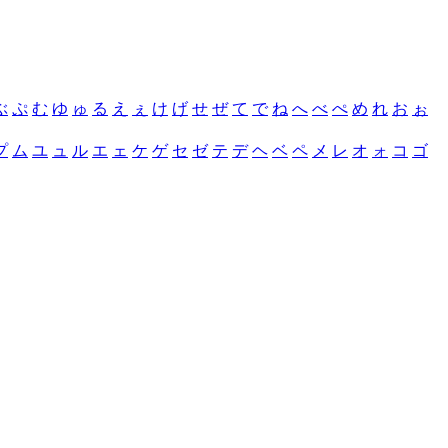
ぶ
ぷ
む
ゆ
ゅ
る
え
ぇ
け
げ
せ
ぜ
て
で
ね
へ
べ
ぺ
め
れ
お
ぉ
プ
ム
ユ
ュ
ル
エ
ェ
ケ
ゲ
セ
ゼ
テ
デ
ヘ
ベ
ペ
メ
レ
オ
ォ
コ
ゴ