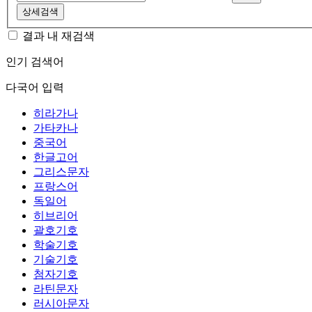
상세검색
결과 내 재검색
인기 검색어
다국어 입력
히라가나
가타카나
중국어
한글고어
그리스문자
프랑스어
독일어
히브리어
괄호기호
학술기호
기술기호
첨자기호
라틴문자
러시아문자