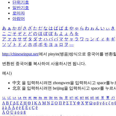
단위기호
일반기호
로마자
아랍어
あ
ぁ
か
が
さ
ざ
た
だ
な
は
ば
ぱ
ま
や
ゃ
ら
わ
ゎ
ん
い
ぃ
き
こ
ご
そ
ぞ
と
ど
の
ほ
ぼ
ぽ
も
よ
ょ
ろ
を
ア
ァ
カ
サ
ザ
タ
ダ
ナ
ハ
バ
パ
マ
ヤ
ャ
ラ
ワ
ヮ
ン
イ
ィ
キ
ギ
ソ
ゾ
ト
ド
ノ
ホ
ボ
ポ
モ
ヨ
ョ
ロ
ヲ
―
http://chineseinput.net/
에서 pinyin(병음)방식으로 중국어를 변환
변환된 중국어를 복사하여 사용하시면 됩니다.
예시)
中文 을 입력하시려면
zhongwen
을 입력하시고 space를
北京 을 입력하시려면
beijing
을 입력하시고 space를 누르
ㅥ
ㅦ
ㅧ
ㅨ
ㅩ
ㅪ
ㅫ
ㅬ
ㅭ
ㅮ
ㅯ
ㅰ
ㅱ
ㅲ
ㅳ
ㅴ
ㅵ
ㅶ
ㅷ
ㅸ
ㅹ
ㅺ
Α
Β
Γ
Δ
Ε
Ζ
Η
Θ
Ι
Κ
Λ
Μ
Ν
Ξ
Ο
Π
Ρ
Σ
Τ
Υ
Φ
Χ
Ψ
Ω
α
β
γ
δ
ε
ζ
η
á
à
Á
À
é
è
É
È
ç
Ç
ê
Ä
Ö
Ü
ä
ö
ü
ß