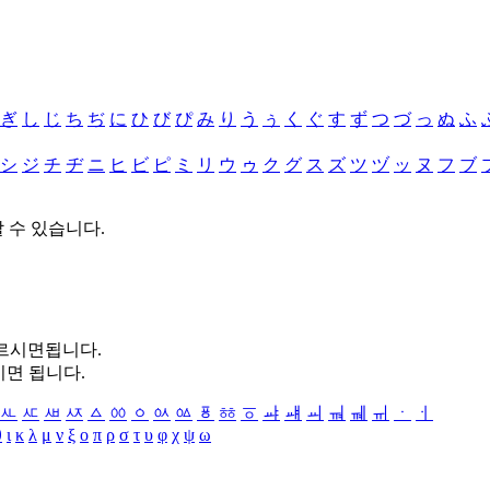
ぎ
し
じ
ち
ぢ
に
ひ
び
ぴ
み
り
う
ぅ
く
ぐ
す
ず
つ
づ
っ
ぬ
ふ
シ
ジ
チ
ヂ
ニ
ヒ
ビ
ピ
ミ
リ
ウ
ゥ
ク
グ
ス
ズ
ツ
ヅ
ッ
ヌ
フ
ブ
할 수 있습니다.
누르시면됩니다.
시면 됩니다.
ㅻ
ㅼ
ㅽ
ㅾ
ㅿ
ㆀ
ㆁ
ㆂ
ㆃ
ㆄ
ㆅ
ㆆ
ㆇ
ㆈ
ㆉ
ㆊ
ㆋ
ㆌ
ㆍ
ㆎ
θ
ι
κ
λ
μ
ν
ξ
ο
π
ρ
σ
τ
υ
φ
χ
ψ
ω