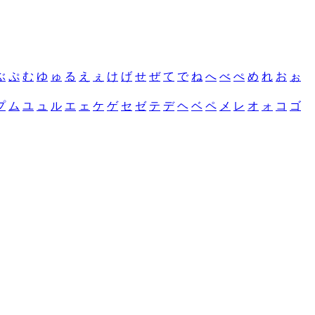
ぶ
ぷ
む
ゆ
ゅ
る
え
ぇ
け
げ
せ
ぜ
て
で
ね
へ
べ
ぺ
め
れ
お
ぉ
プ
ム
ユ
ュ
ル
エ
ェ
ケ
ゲ
セ
ゼ
テ
デ
ヘ
ベ
ペ
メ
レ
オ
ォ
コ
ゴ