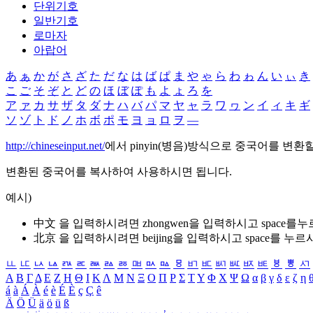
단위기호
일반기호
로마자
아랍어
あ
ぁ
か
が
さ
ざ
た
だ
な
は
ば
ぱ
ま
や
ゃ
ら
わ
ゎ
ん
い
ぃ
き
こ
ご
そ
ぞ
と
ど
の
ほ
ぼ
ぽ
も
よ
ょ
ろ
を
ア
ァ
カ
サ
ザ
タ
ダ
ナ
ハ
バ
パ
マ
ヤ
ャ
ラ
ワ
ヮ
ン
イ
ィ
キ
ギ
ソ
ゾ
ト
ド
ノ
ホ
ボ
ポ
モ
ヨ
ョ
ロ
ヲ
―
http://chineseinput.net/
에서 pinyin(병음)방식으로 중국어를 변환
변환된 중국어를 복사하여 사용하시면 됩니다.
예시)
中文 을 입력하시려면
zhongwen
을 입력하시고 space를
北京 을 입력하시려면
beijing
을 입력하시고 space를 누르
ㅥ
ㅦ
ㅧ
ㅨ
ㅩ
ㅪ
ㅫ
ㅬ
ㅭ
ㅮ
ㅯ
ㅰ
ㅱ
ㅲ
ㅳ
ㅴ
ㅵ
ㅶ
ㅷ
ㅸ
ㅹ
ㅺ
Α
Β
Γ
Δ
Ε
Ζ
Η
Θ
Ι
Κ
Λ
Μ
Ν
Ξ
Ο
Π
Ρ
Σ
Τ
Υ
Φ
Χ
Ψ
Ω
α
β
γ
δ
ε
ζ
η
á
à
Á
À
é
è
É
È
ç
Ç
ê
Ä
Ö
Ü
ä
ö
ü
ß