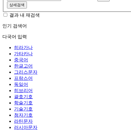
상세검색
결과 내 재검색
인기 검색어
다국어 입력
히라가나
가타카나
중국어
한글고어
그리스문자
프랑스어
독일어
히브리어
괄호기호
학술기호
기술기호
첨자기호
라틴문자
러시아문자