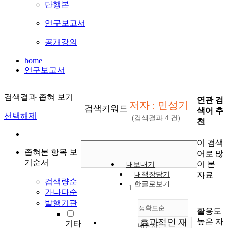
단행본
연구보고서
공개강의
home
연구보고서
검색결과 좁혀 보기
연관 검
저자 : 민성기
검색키워드
색어 추
선택해제
(검색결과
4
건)
천
이 검색
좁혀본 항목 보
어로 많
기순서
이 본
내보내기
자료
내책장담기
검색량순
한글로보기
1
가나다순
발행기관
정확도순
활용도
높은 자
효과적인 재
기타
내림차순