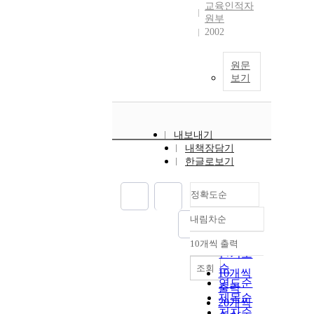
교육인적자
원부
2002
원문
보기
내보내기
내책장담기
한글로보기
정확도순
내림차순
정확도
순
10개씩 출력
내림차순
인기도
순
조회
10개씩
연도순
출력
제목순
20개씩
저자순