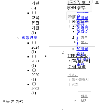
정확도
료
난수습 홍보
기관
순
10개씩 출력
방안 연구
(3)
내림차순
인기도
순
조회
민성기
교육
10개씩
연도순
행정안전부
유관
출력
2020
제목순
기관
20개씩
저자순
(1)
출력
발행기
발행연도
원문
30개씩
관순
보기
출력
2024
50개씩
(1)
2
출력
UFEZ 중장
100개씩
기 홍보전략
2021
출력
(1)
수립 용역
2020
민성기
(1)
울산광역시
2021
2002
(1)
원문
보기
오늘 본 자료