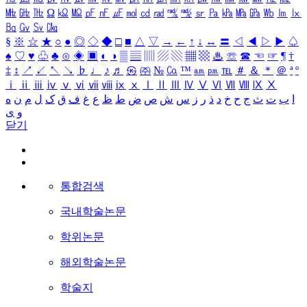
㎒
㎓
㎔
Ω
㏀
㏁
㎊
㎋
㎌
㏖
㏅
㎭
㎮
㎯
㏛
㎩
㎪
㎫
㎬
㏝
㏐
㏓
㏃
㏉
㏜
㏆
§
※
☆
★
○
●
◎
◇
◆
□
■
△
▽
→
←
↑
↓
↔
〓
◁
◀
▷
▶
♤
♠
♡
♥
♧
♣
⊙
◈
▣
◐
◑
▒
▤
▥
▨
▧
▦
▩
♨
☏
☎
☜
☞
¶
†
‡
↕
↗
↙
↖
↘
♭
♩
♪
♬
㉿
㈜
№
㏇
™
㏂
㏘
℡
＃
＆
＊
＠
ª
º
ⅰ
ⅱ
ⅲ
ⅳ
ⅴ
ⅵ
ⅶ
ⅷ
ⅸ
ⅹ
Ⅰ
Ⅱ
Ⅲ
Ⅳ
Ⅴ
Ⅵ
Ⅶ
Ⅷ
Ⅸ
Ⅹ
ا
ب
ت
ث
ج
ح
خ
د
ذ
ر
ز
س
ش
ص
ض
ط
ظ
ع
غ
ف
ق
ک
ل
م
ن
ه
و
ی
닫기
통합검색
국내학술논문
학위논문
해외학술논문
학술지