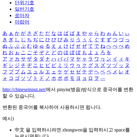
단위기호
일반기호
로마자
아랍어
あ
ぁ
か
が
さ
ざ
た
だ
な
は
ば
ぱ
ま
や
ゃ
ら
わ
ゎ
ん
い
ぃ
き
ぎ
し
じ
ち
ぢ
に
ひ
び
ぴ
み
り
う
ぅ
く
ぐ
す
ず
つ
づ
っ
ぬ
ふ
ぶ
ぷ
む
ゆ
ゅ
る
え
ぇ
け
げ
せ
ぜ
て
で
ね
へ
べ
ぺ
め
れ
お
ぉ
こ
ご
そ
ぞ
と
ど
の
ほ
ぼ
ぽ
も
よ
ょ
ろ
を
ア
ァ
カ
サ
ザ
タ
ダ
ナ
ハ
バ
パ
マ
ヤ
ャ
ラ
ワ
ヮ
ン
イ
ィ
キ
ギ
シ
ジ
チ
ヂ
ニ
ヒ
ビ
ピ
ミ
リ
ウ
ゥ
ク
グ
ス
ズ
ツ
ヅ
ッ
ヌ
フ
ブ
プ
ム
ユ
ュ
ル
エ
ェ
ケ
ゲ
セ
ゼ
テ
デ
ヘ
ベ
ペ
メ
レ
オ
ォ
コ
ゴ
ソ
ゾ
ト
ド
ノ
ホ
ボ
ポ
モ
ヨ
ョ
ロ
ヲ
―
http://chineseinput.net/
에서 pinyin(병음)방식으로 중국어를 변환
할 수 있습니다.
변환된 중국어를 복사하여 사용하시면 됩니다.
예시)
中文 을 입력하시려면
zhongwen
을 입력하시고 space를
누르시면됩니다.