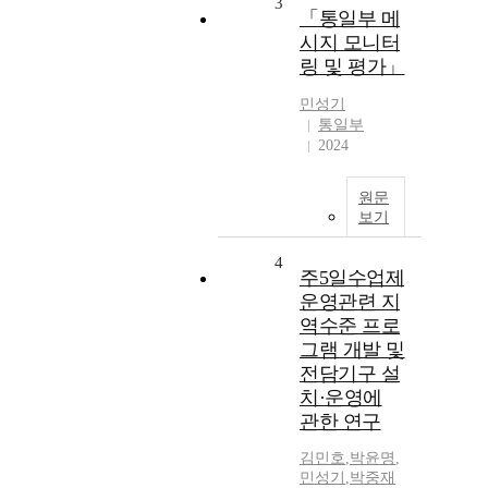
3
「통일부 메
시지 모니터
링 및 평가」
민성기
통일부
2024
원문
보기
4
주5일수업제
운영관련 지
역수준 프로
그램 개발 및
전담기구 설
치·운영에
관한 연구
김민호
,
박윤명
,
민성기
,
박중재