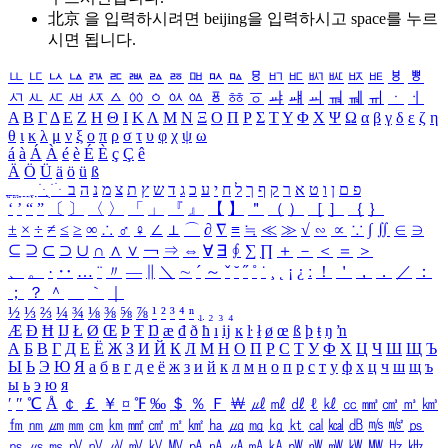
北京 을 입력하시려면
beijing
을 입력하시고 space를 누르
시면 됩니다.
ㅥ
ㅦ
ㅧ
ㅨ
ㅩ
ㅪ
ㅫ
ㅬ
ㅭ
ㅮ
ㅯ
ㅰ
ㅱ
ㅲ
ㅳ
ㅴ
ㅵ
ㅶ
ㅷ
ㅸ
ㅹ
ㅺ
ㅻ
ㅼ
ㅽ
ㅾ
ㅿ
ㆀ
ㆁ
ㆂ
ㆃ
ㆄ
ㆅ
ㆆ
ㆇ
ㆈ
ㆉ
ㆊ
ㆋ
ㆌ
ㆍ
ㆎ
Α
Β
Γ
Δ
Ε
Ζ
Η
Θ
Ι
Κ
Λ
Μ
Ν
Ξ
Ο
Π
Ρ
Σ
Τ
Υ
Φ
Χ
Ψ
Ω
α
β
γ
δ
ε
ζ
η
θ
ι
κ
λ
μ
ν
ξ
ο
π
ρ
σ
τ
υ
φ
χ
ψ
ω
á
à
Á
À
é
è
É
È
ç
Ç
ê
Ä
Ö
Ü
ä
ö
ü
ß
ְ
ֳ
ֲ
ֱ
ָ
ַ
ֵ
ֶ
ִ
ֹ
ּ
ֻ
ׂ
ׁ
ּ
ב
ה
נ
מ
צ
ת
ץ
ש
ד
ג
כ
ע
י
ח
ל
ך
ף
ק
ר
א
ט
ו
ן
ם
פ
‘
’
“
”
〔
〕
〈
〉
「
」
『
』
【
】
＂
（
）
［
］
｛
｝
±
×
÷
≠
≤
≥
∞
∴
♂
♀
∠
⊥
⌒
∂
∇
≡
≒
≪
≫
√
∽
∝
∵
∫
∬
∈
∋
⊆
⊇
⊂
⊃
∪
∩
∧
∨
￢
⇒
⇔
∀
∃
∮
∑
∏
＋
－
＜
＝
＞
、
。
·
‥
…
¨
〃
―
∥
＼
∼
´
～
ˇ
˘
˝
˚
˙
¸
˛
¡
¿
ː
！
＇
，
．
／
：
；
？
＾
＿
｀
｜
½
⅓
⅔
¼
¾
⅛
⅜
⅝
⅞
¹
²
³
⁴
ⁿ
₁
₂
₃
₄
Æ
Ð
Ħ
Ĳ
Ł
Ø
Œ
Þ
Ŧ
Ŋ
æ
đ
ð
ħ
ı
ĳ
ĸ
ŀ
ł
ø
œ
ß
þ
ŧ
ŋ
ŉ
А
Б
В
Г
Д
Е
Ё
Ж
З
И
Й
К
Л
М
Н
О
П
Р
С
Т
У
Ф
Х
Ц
Ч
Ш
Щ
Ъ
Ы
Ь
Э
Ю
Я
а
б
в
г
д
е
ё
ж
з
и
й
к
л
м
н
о
п
р
с
т
у
ф
х
ц
ч
ш
щ
ъ
ы
ь
э
ю
я
′
″
℃
Å
￠
￡
￥
¤
℉
‰
＄
％
Ｆ
￦
㎕
㎖
㎗
ℓ
㎘
㏄
㎣
㎤
㎥
㎦
㎙
㎚
㎛
㎜
㎝
㎞
㎟
㎠
㎡
㎢
㏊
㎍
㎎
㎏
㏏
㎈
㎉
㏈
㎧
㎨
㎰
㎱
㎲
㎳
㎴
㎵
㎶
㎷
㎸
㎹
㎀
㎁
㎂
㎃
㎄
㎺
㎻
㎽
㎾
㎿
㎐
㎑