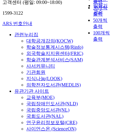
출력
고객센터 (평일: 09:00~18:00)
발행기
30개씩
관순
1599-3122
출력
50개씩
ARS 번호안내
출력
100개씩
관련누리집
출력
대학공개강의(KOCW)
학술정보통계시스템(Rinfo)
외국학술지지원센터(FRIC)
학술관계분석서비스(SAM)
사서커뮤니티
기관회원
지식나눔(LOOK)
의학전자도서관(MEDLIS)
유관기관 사이트
교육부(MOE)
국립장애인도서관(NLD)
국립중앙도서관(NL)
국회도서관(NAL)
연구윤리정보포털(CRE)
사이언스온 (ScienceON)