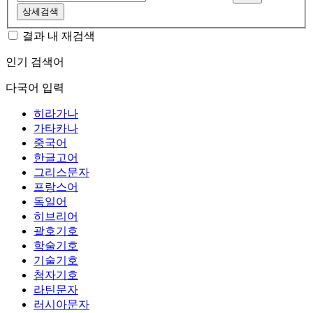
상세검색
결과 내 재검색
인기 검색어
다국어 입력
히라가나
가타카나
중국어
한글고어
그리스문자
프랑스어
독일어
히브리어
괄호기호
학술기호
기술기호
첨자기호
라틴문자
러시아문자