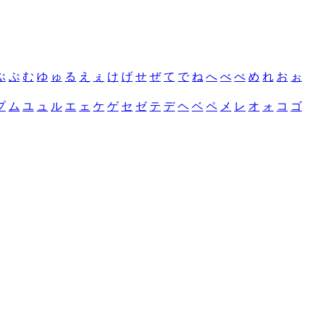
ぶ
ぷ
む
ゆ
ゅ
る
え
ぇ
け
げ
せ
ぜ
て
で
ね
へ
べ
ぺ
め
れ
お
ぉ
プ
ム
ユ
ュ
ル
エ
ェ
ケ
ゲ
セ
ゼ
テ
デ
ヘ
ベ
ペ
メ
レ
オ
ォ
コ
ゴ