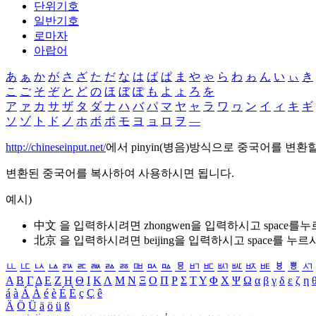
단위기호
일반기호
로마자
아랍어
あ
ぁ
か
が
さ
ざ
た
だ
な
は
ば
ぱ
ま
や
ゃ
ら
わ
ゎ
ん
い
ぃ
き
こ
ご
そ
ぞ
と
ど
の
ほ
ぼ
ぽ
も
よ
ょ
ろ
を
ア
ァ
カ
サ
ザ
タ
ダ
ナ
ハ
バ
パ
マ
ヤ
ャ
ラ
ワ
ヮ
ン
イ
ィ
キ
ギ
ソ
ゾ
ト
ド
ノ
ホ
ボ
ポ
モ
ヨ
ョ
ロ
ヲ
―
http://chineseinput.net/
에서 pinyin(병음)방식으로 중국어를 변환
변환된 중국어를 복사하여 사용하시면 됩니다.
예시)
中文 을 입력하시려면
zhongwen
을 입력하시고 space를
北京 을 입력하시려면
beijing
을 입력하시고 space를 누르
ㅥ
ㅦ
ㅧ
ㅨ
ㅩ
ㅪ
ㅫ
ㅬ
ㅭ
ㅮ
ㅯ
ㅰ
ㅱ
ㅲ
ㅳ
ㅴ
ㅵ
ㅶ
ㅷ
ㅸ
ㅹ
ㅺ
Α
Β
Γ
Δ
Ε
Ζ
Η
Θ
Ι
Κ
Λ
Μ
Ν
Ξ
Ο
Π
Ρ
Σ
Τ
Υ
Φ
Χ
Ψ
Ω
α
β
γ
δ
ε
ζ
η
á
à
Á
À
é
è
É
È
ç
Ç
ê
Ä
Ö
Ü
ä
ö
ü
ß