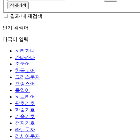
상세검색
결과 내 재검색
인기 검색어
다국어 입력
히라가나
가타카나
중국어
한글고어
그리스문자
프랑스어
독일어
히브리어
괄호기호
학술기호
기술기호
첨자기호
라틴문자
러시아문자