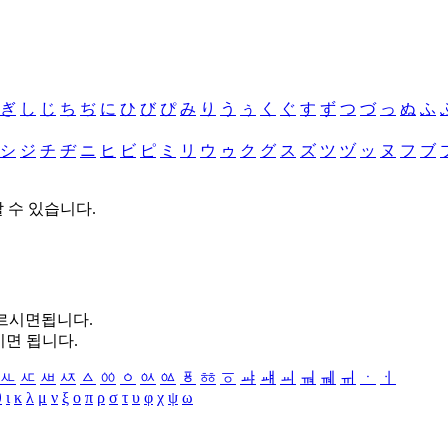
ぎ
し
じ
ち
ぢ
に
ひ
び
ぴ
み
り
う
ぅ
く
ぐ
す
ず
つ
づ
っ
ぬ
ふ
シ
ジ
チ
ヂ
ニ
ヒ
ビ
ピ
ミ
リ
ウ
ゥ
ク
グ
ス
ズ
ツ
ヅ
ッ
ヌ
フ
ブ
할 수 있습니다.
누르시면됩니다.
시면 됩니다.
ㅻ
ㅼ
ㅽ
ㅾ
ㅿ
ㆀ
ㆁ
ㆂ
ㆃ
ㆄ
ㆅ
ㆆ
ㆇ
ㆈ
ㆉ
ㆊ
ㆋ
ㆌ
ㆍ
ㆎ
θ
ι
κ
λ
μ
ν
ξ
ο
π
ρ
σ
τ
υ
φ
χ
ψ
ω