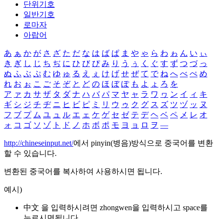
단위기호
일반기호
로마자
아랍어
あ
ぁ
か
が
さ
ざ
た
だ
な
は
ば
ぱ
ま
や
ゃ
ら
わ
ゎ
ん
い
ぃ
き
ぎ
し
じ
ち
ぢ
に
ひ
び
ぴ
み
り
う
ぅ
く
ぐ
す
ず
つ
づ
っ
ぬ
ふ
ぶ
ぷ
む
ゆ
ゅ
る
え
ぇ
け
げ
せ
ぜ
て
で
ね
へ
べ
ぺ
め
れ
お
ぉ
こ
ご
そ
ぞ
と
ど
の
ほ
ぼ
ぽ
も
よ
ょ
ろ
を
ア
ァ
カ
サ
ザ
タ
ダ
ナ
ハ
バ
パ
マ
ヤ
ャ
ラ
ワ
ヮ
ン
イ
ィ
キ
ギ
シ
ジ
チ
ヂ
ニ
ヒ
ビ
ピ
ミ
リ
ウ
ゥ
ク
グ
ス
ズ
ツ
ヅ
ッ
ヌ
フ
ブ
プ
ム
ユ
ュ
ル
エ
ェ
ケ
ゲ
セ
ゼ
テ
デ
ヘ
ベ
ペ
メ
レ
オ
ォ
コ
ゴ
ソ
ゾ
ト
ド
ノ
ホ
ボ
ポ
モ
ヨ
ョ
ロ
ヲ
―
http://chineseinput.net/
에서 pinyin(병음)방식으로 중국어를 변환
할 수 있습니다.
변환된 중국어를 복사하여 사용하시면 됩니다.
예시)
中文 을 입력하시려면
zhongwen
을 입력하시고 space를
누르시면됩니다.