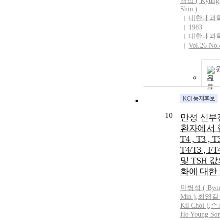
경섭 ( Kyung
Shin )
대한내과
1983
대한내과
Vol.26 No.
기
10
만성 신부
환자에서 
T4 , T3 , T
T4/T3 , FT
및 TSH 
화에 대한
민병석
(
Byo
Min
)
,
최영길 (
Kil Choi )
,
손
Ho Young
So