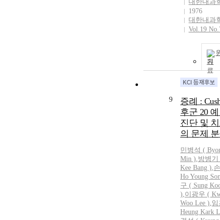
대한내과
1976
대한내과
Vol.19 No.
기
9
증례 : Cus
후군 20 예
진단 및 치
의 문제 
민병석
(
Byo
Min
)
,
방병기 (
Kee Bang )
,
손
Ho Young
So
구 ( Sung Ko
)
,
이광우 ( Kw
Woo Lee )
,
임
Heung Kark L