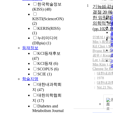
한국학술정보
1
기능성 갑
10개씩 
(KISS)
(48)
결절 20 
조회
한 임상적 
KISTI(ScienceON)
의학적 분
(2)
KERIS(RISS)
(pp.1027-1
(1)
민병석
(
Byo
누리미디어
Min
)
,
최영길 (
(DBpia)
(1)
Kil Choi )
,
방
등재정보
Byung Kee Ba
KCI등재후보
광우 ( Kwang
(47)
Lee )
,
김영민 (
1
KCI등재
(6)
Min
Kim )
,
김
SCOPUS
(6)
Cheong Se Ki
대한내과
SCIE
(1)
1978
학술지명
대한내과
대한내과학회
Vol.21 No.
지
(47)
대한의학협회
지
(17)
기
Diabetes and
Metabolism Journal