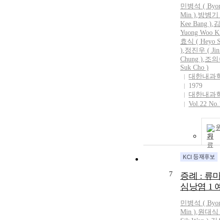
민병석
(
Byo
Min
)
,
방병기 (
Kee Bang )
,
김
Yuong Woo K
효식 ( Heyo S
)
,
정진우 ( Jin
Chung )
,
조의숙
Suk Cho )
대한내과
1979
대한내과
Vol.22 No.
기
7
증례 : 류
심낭염 1 
민병석
(
Byo
Min
)
,
원대식 (