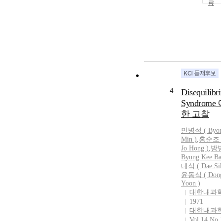
4
Disequilibr
Syndrome
한 고찰
민병석
(
Byo
Min
)
,
홍순조 (
Jo Hong )
,
방병
Byung Kee Ba
대식 ( Dae Si
윤동식 ( Dong
Yoon )
대한내과
1971
대한내과
Vol.14 No.