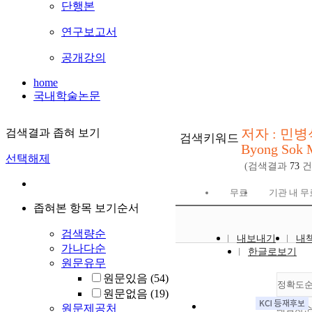
단행본
연구보고서
공개강의
home
국내학술논문
저자 : 민병
검색결과 좁혀 보기
검색키워드
Byong Sok 
선택해제
(검색결과
73
건
무료
기관 내 무
좁혀본 항목 보기순서
검색량순
내보내기
내
가나다순
한글로보기
원문유무
원문있음
(54)
정확도
원문없음
(19)
원문제공처
내림차