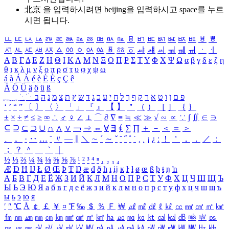
北京 을 입력하시려면
beijing
을 입력하시고 space를 누르
시면 됩니다.
ㅥ
ㅦ
ㅧ
ㅨ
ㅩ
ㅪ
ㅫ
ㅬ
ㅭ
ㅮ
ㅯ
ㅰ
ㅱ
ㅲ
ㅳ
ㅴ
ㅵ
ㅶ
ㅷ
ㅸ
ㅹ
ㅺ
ㅻ
ㅼ
ㅽ
ㅾ
ㅿ
ㆀ
ㆁ
ㆂ
ㆃ
ㆄ
ㆅ
ㆆ
ㆇ
ㆈ
ㆉ
ㆊ
ㆋ
ㆌ
ㆍ
ㆎ
Α
Β
Γ
Δ
Ε
Ζ
Η
Θ
Ι
Κ
Λ
Μ
Ν
Ξ
Ο
Π
Ρ
Σ
Τ
Υ
Φ
Χ
Ψ
Ω
α
β
γ
δ
ε
ζ
η
θ
ι
κ
λ
μ
ν
ξ
ο
π
ρ
σ
τ
υ
φ
χ
ψ
ω
á
à
Á
À
é
è
É
È
ç
Ç
ê
Ä
Ö
Ü
ä
ö
ü
ß
ְ
ֳ
ֲ
ֱ
ָ
ַ
ֵ
ֶ
ִ
ֹ
ּ
ֻ
ׂ
ׁ
ּ
ב
ה
נ
מ
צ
ת
ץ
ש
ד
ג
כ
ע
י
ח
ל
ך
ף
ק
ר
א
ט
ו
ן
ם
פ
‘
’
“
”
〔
〕
〈
〉
「
」
『
』
【
】
＂
（
）
［
］
｛
｝
±
×
÷
≠
≤
≥
∞
∴
♂
♀
∠
⊥
⌒
∂
∇
≡
≒
≪
≫
√
∽
∝
∵
∫
∬
∈
∋
⊆
⊇
⊂
⊃
∪
∩
∧
∨
￢
⇒
⇔
∀
∃
∮
∑
∏
＋
－
＜
＝
＞
、
。
·
‥
…
¨
〃
―
∥
＼
∼
´
～
ˇ
˘
˝
˚
˙
¸
˛
¡
¿
ː
！
＇
，
．
／
：
；
？
＾
＿
｀
｜
½
⅓
⅔
¼
¾
⅛
⅜
⅝
⅞
¹
²
³
⁴
ⁿ
₁
₂
₃
₄
Æ
Ð
Ħ
Ĳ
Ł
Ø
Œ
Þ
Ŧ
Ŋ
æ
đ
ð
ħ
ı
ĳ
ĸ
ŀ
ł
ø
œ
ß
þ
ŧ
ŋ
ŉ
А
Б
В
Г
Д
Е
Ё
Ж
З
И
Й
К
Л
М
Н
О
П
Р
С
Т
У
Ф
Х
Ц
Ч
Ш
Щ
Ъ
Ы
Ь
Э
Ю
Я
а
б
в
г
д
е
ё
ж
з
и
й
к
л
м
н
о
п
р
с
т
у
ф
х
ц
ч
ш
щ
ъ
ы
ь
э
ю
я
′
″
℃
Å
￠
￡
￥
¤
℉
‰
＄
％
Ｆ
￦
㎕
㎖
㎗
ℓ
㎘
㏄
㎣
㎤
㎥
㎦
㎙
㎚
㎛
㎜
㎝
㎞
㎟
㎠
㎡
㎢
㏊
㎍
㎎
㎏
㏏
㎈
㎉
㏈
㎧
㎨
㎰
㎱
㎲
㎳
㎴
㎵
㎶
㎷
㎸
㎹
㎀
㎁
㎂
㎃
㎄
㎺
㎻
㎽
㎾
㎿
㎐
㎑