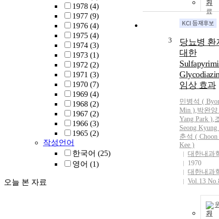
기
1978
(4)
1977
(9)
1976
(4)
1975
(4)
3
당뇨병 환
1974
(3)
대한
1973
(1)
Sulfapyrimi
1972
(2)
Glycodiazi
1971
(3)
1970
(7)
임상 효과
1969
(4)
민병석
(
Byo
1968
(2)
Min
)
,
박완양 (
1967
(2)
Yang Park )
,
1966
(3)
Seong Kyung 
1965
(2)
춘석 ( Choon
작성언어
Kee )
한국어
(25)
대한내과
1970
영어
(1)
대한내과
Vol.13 No.
오늘 본 자료
기