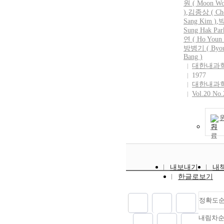
원 ( Moon Wo
)
,
김종상 ( Ch
Sang Kim )
,
박
Sung Hak Par
연 ( Ho Youn
방병기 ( Byou
Bang )
대한내과
1977
대한내과
Vol.20 No.
기
내보내기
내
한글로보기
정확도
내림차