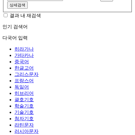
상세검색
결과 내 재검색
인기 검색어
다국어 입력
히라가나
가타카나
중국어
한글고어
그리스문자
프랑스어
독일어
히브리어
괄호기호
학술기호
기술기호
첨자기호
라틴문자
러시아문자