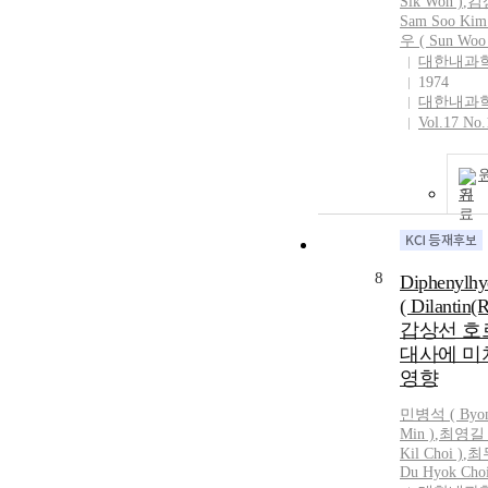
Sik Won )
,
김
Sam Soo Kim
우 ( Sun Woo
대한내과
1974
대한내과
Vol.17 No.
기
8
Diphenylhy
( Dilantin(
갑상선 호
대사에 미
영향
민병석
(
Byo
Min
)
,
최영길 (
Kil Choi )
,
최
Du Hyok Choi