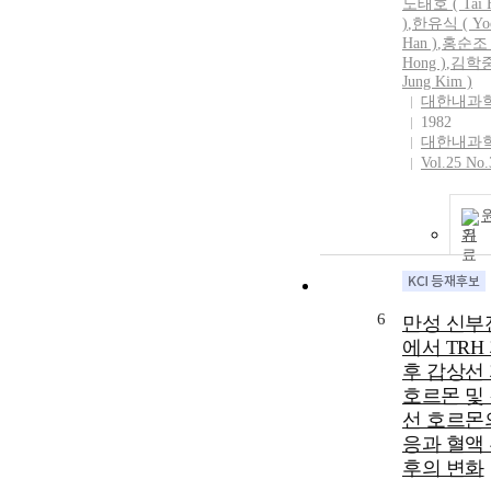
노태호 ( Tai 
)
,
한유식 ( Yoo
Han )
,
홍순조 (
Hong )
,
김학중 
Jung Kim )
대한내과
1982
대한내과
Vol.25 No.
기
6
만성 신부
에서 TRH
후 갑상선
호르몬 및
선 호르몬
응과 혈액
후의 변화