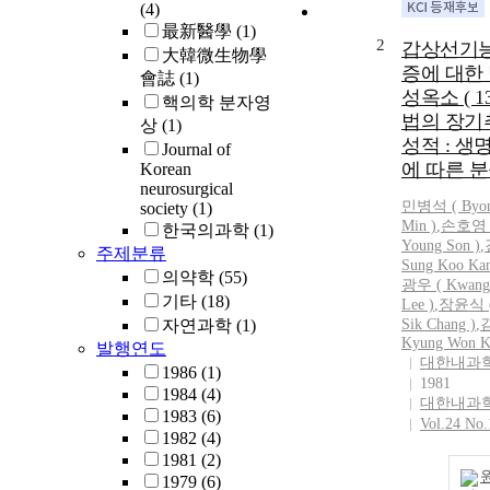
(4)
最新醫學
(1)
2
갑상선기
大韓微生物學
증에 대한
會誌
(1)
성옥소 ( 13
핵의학 분자영
법의 장기
상
(1)
성적 : 생
Journal of
에 따른 
Korean
neurosurgical
민병석
(
Byo
society
(1)
Min
)
,
손호영 (
한국의과학
(1)
Young
Son
)
,
주제분류
Sung Koo Kan
의약학
(55)
광우 ( Kwang
기타
(18)
Lee )
,
장윤식 (
자연과학
(1)
Sik Chang )
,
Kyung Won K
발행연도
대한내과
1986
(1)
1981
1984
(4)
대한내과
1983
(6)
Vol.24 No.
1982
(4)
1981
(2)
1979
(6)