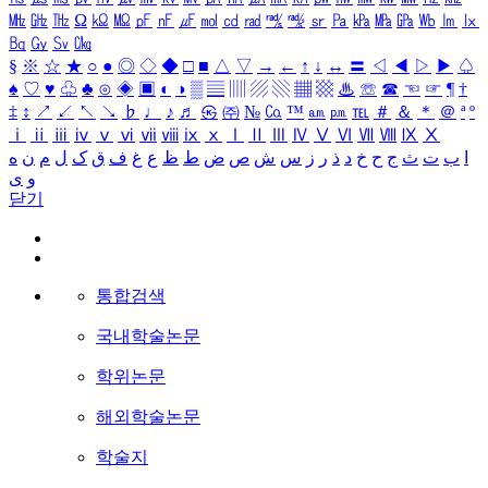
㎒
㎓
㎔
Ω
㏀
㏁
㎊
㎋
㎌
㏖
㏅
㎭
㎮
㎯
㏛
㎩
㎪
㎫
㎬
㏝
㏐
㏓
㏃
㏉
㏜
㏆
§
※
☆
★
○
●
◎
◇
◆
□
■
△
▽
→
←
↑
↓
↔
〓
◁
◀
▷
▶
♤
♠
♡
♥
♧
♣
⊙
◈
▣
◐
◑
▒
▤
▥
▨
▧
▦
▩
♨
☏
☎
☜
☞
¶
†
‡
↕
↗
↙
↖
↘
♭
♩
♪
♬
㉿
㈜
№
㏇
™
㏂
㏘
℡
＃
＆
＊
＠
ª
º
ⅰ
ⅱ
ⅲ
ⅳ
ⅴ
ⅵ
ⅶ
ⅷ
ⅸ
ⅹ
Ⅰ
Ⅱ
Ⅲ
Ⅳ
Ⅴ
Ⅵ
Ⅶ
Ⅷ
Ⅸ
Ⅹ
ا
ب
ت
ث
ج
ح
خ
د
ذ
ر
ز
س
ش
ص
ض
ط
ظ
ع
غ
ف
ق
ک
ل
م
ن
ه
و
ی
닫기
통합검색
국내학술논문
학위논문
해외학술논문
학술지