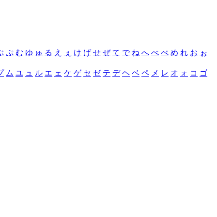
ぶ
ぷ
む
ゆ
ゅ
る
え
ぇ
け
げ
せ
ぜ
て
で
ね
へ
べ
ぺ
め
れ
お
ぉ
プ
ム
ユ
ュ
ル
エ
ェ
ケ
ゲ
セ
ゼ
テ
デ
ヘ
ベ
ペ
メ
レ
オ
ォ
コ
ゴ