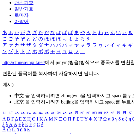
단위기호
일반기호
로마자
아랍어
あ
ぁ
か
が
さ
ざ
た
だ
な
は
ば
ぱ
ま
や
ゃ
ら
わ
ゎ
ん
い
ぃ
き
こ
ご
そ
ぞ
と
ど
の
ほ
ぼ
ぽ
も
よ
ょ
ろ
を
ア
ァ
カ
サ
ザ
タ
ダ
ナ
ハ
バ
パ
マ
ヤ
ャ
ラ
ワ
ヮ
ン
イ
ィ
キ
ギ
ソ
ゾ
ト
ド
ノ
ホ
ボ
ポ
モ
ヨ
ョ
ロ
ヲ
―
http://chineseinput.net/
에서 pinyin(병음)방식으로 중국어를 변환
변환된 중국어를 복사하여 사용하시면 됩니다.
예시)
中文 을 입력하시려면
zhongwen
을 입력하시고 space를
北京 을 입력하시려면
beijing
을 입력하시고 space를 누르
ㅥ
ㅦ
ㅧ
ㅨ
ㅩ
ㅪ
ㅫ
ㅬ
ㅭ
ㅮ
ㅯ
ㅰ
ㅱ
ㅲ
ㅳ
ㅴ
ㅵ
ㅶ
ㅷ
ㅸ
ㅹ
ㅺ
Α
Β
Γ
Δ
Ε
Ζ
Η
Θ
Ι
Κ
Λ
Μ
Ν
Ξ
Ο
Π
Ρ
Σ
Τ
Υ
Φ
Χ
Ψ
Ω
α
β
γ
δ
ε
ζ
η
á
à
Á
À
é
è
É
È
ç
Ç
ê
Ä
Ö
Ü
ä
ö
ü
ß