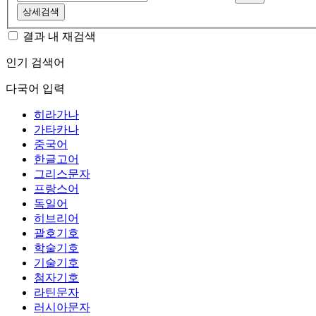
상세검색
결과 내 재검색
인기 검색어
다국어 입력
히라가나
가타카나
중국어
한글고어
그리스문자
프랑스어
독일어
히브리어
괄호기호
학술기호
기술기호
첨자기호
라틴문자
러시아문자