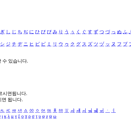
ぎ
し
じ
ち
ぢ
に
ひ
び
ぴ
み
り
う
ぅ
く
ぐ
す
ず
つ
づ
っ
ぬ
ふ
シ
ジ
チ
ヂ
ニ
ヒ
ビ
ピ
ミ
リ
ウ
ゥ
ク
グ
ス
ズ
ツ
ヅ
ッ
ヌ
フ
ブ
할 수 있습니다.
누르시면됩니다.
시면 됩니다.
ㅻ
ㅼ
ㅽ
ㅾ
ㅿ
ㆀ
ㆁ
ㆂ
ㆃ
ㆄ
ㆅ
ㆆ
ㆇ
ㆈ
ㆉ
ㆊ
ㆋ
ㆌ
ㆍ
ㆎ
θ
ι
κ
λ
μ
ν
ξ
ο
π
ρ
σ
τ
υ
φ
χ
ψ
ω