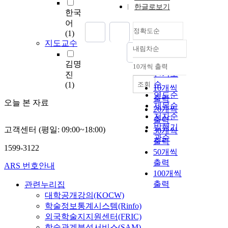
한글로보기
한국
어
정확도순
(1)
지도교수
내림차순
정확도
순
김명
10개씩 출력
내림차순
인기도
진
순
조회
(1)
10개씩
연도순
출력
오늘 본 자료
제목순
20개씩
저자순
출력
발행기
고객센터 (평일: 09:00~18:00)
30개씩
관순
출력
1599-3122
50개씩
출력
ARS 번호안내
100개씩
출력
관련누리집
대학공개강의(KOCW)
학술정보통계시스템(Rinfo)
외국학술지지원센터(FRIC)
학술관계분석서비스(SAM)