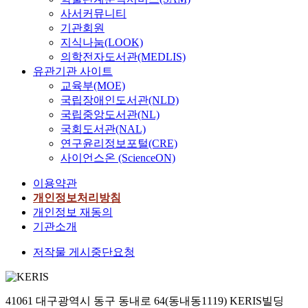
사서커뮤니티
기관회원
지식나눔(LOOK)
의학전자도서관(MEDLIS)
유관기관 사이트
교육부(MOE)
국립장애인도서관(NLD)
국립중앙도서관(NL)
국회도서관(NAL)
연구윤리정보포털(CRE)
사이언스온 (ScienceON)
이용약관
개인정보처리방침
개인정보 재동의
기관소개
저작물 게시중단요청
41061 대구광역시 동구 동내로 64(동내동1119) KERIS빌딩