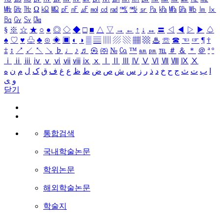
㎒
㎓
㎔
Ω
㏀
㏁
㎊
㎋
㎌
㏖
㏅
㎭
㎮
㎯
㏛
㎩
㎪
㎫
㎬
㏝
㏐
㏓
㏃
㏉
㏜
㏆
§
※
☆
★
○
●
◎
◇
◆
□
■
△
▽
→
←
↑
↓
↔
〓
◁
◀
▷
▶
♤
♠
♡
♥
♧
♣
⊙
◈
▣
◐
◑
▒
▤
▥
▨
▧
▦
▩
♨
☏
☎
☜
☞
¶
†
‡
↕
↗
↙
↖
↘
♭
♩
♪
♬
㉿
㈜
№
㏇
™
㏂
㏘
℡
＃
＆
＊
＠
ª
º
ⅰ
ⅱ
ⅲ
ⅳ
ⅴ
ⅵ
ⅶ
ⅷ
ⅸ
ⅹ
Ⅰ
Ⅱ
Ⅲ
Ⅳ
Ⅴ
Ⅵ
Ⅶ
Ⅷ
Ⅸ
Ⅹ
ا
ب
ت
ث
ج
ح
خ
د
ذ
ر
ز
س
ش
ص
ض
ط
ظ
ع
غ
ف
ق
ک
ل
م
ن
ه
و
ی
닫기
통합검색
국내학술논문
학위논문
해외학술논문
학술지