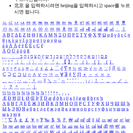
北京 을 입력하시려면
beijing
을 입력하시고 space를 누르
시면 됩니다.
ㅥ
ㅦ
ㅧ
ㅨ
ㅩ
ㅪ
ㅫ
ㅬ
ㅭ
ㅮ
ㅯ
ㅰ
ㅱ
ㅲ
ㅳ
ㅴ
ㅵ
ㅶ
ㅷ
ㅸ
ㅹ
ㅺ
ㅻ
ㅼ
ㅽ
ㅾ
ㅿ
ㆀ
ㆁ
ㆂ
ㆃ
ㆄ
ㆅ
ㆆ
ㆇ
ㆈ
ㆉ
ㆊ
ㆋ
ㆌ
ㆍ
ㆎ
Α
Β
Γ
Δ
Ε
Ζ
Η
Θ
Ι
Κ
Λ
Μ
Ν
Ξ
Ο
Π
Ρ
Σ
Τ
Υ
Φ
Χ
Ψ
Ω
α
β
γ
δ
ε
ζ
η
θ
ι
κ
λ
μ
ν
ξ
ο
π
ρ
σ
τ
υ
φ
χ
ψ
ω
á
à
Á
À
é
è
É
È
ç
Ç
ê
Ä
Ö
Ü
ä
ö
ü
ß
ְ
ֳ
ֲ
ֱ
ָ
ַ
ֵ
ֶ
ִ
ֹ
ּ
ֻ
ׂ
ׁ
ּ
ב
ה
נ
מ
צ
ת
ץ
ש
ד
ג
כ
ע
י
ח
ל
ך
ף
ק
ר
א
ט
ו
ן
ם
פ
‘
’
“
”
〔
〕
〈
〉
「
」
『
』
【
】
＂
（
）
［
］
｛
｝
±
×
÷
≠
≤
≥
∞
∴
♂
♀
∠
⊥
⌒
∂
∇
≡
≒
≪
≫
√
∽
∝
∵
∫
∬
∈
∋
⊆
⊇
⊂
⊃
∪
∩
∧
∨
￢
⇒
⇔
∀
∃
∮
∑
∏
＋
－
＜
＝
＞
、
。
·
‥
…
¨
〃
―
∥
＼
∼
´
～
ˇ
˘
˝
˚
˙
¸
˛
¡
¿
ː
！
＇
，
．
／
：
；
？
＾
＿
｀
｜
½
⅓
⅔
¼
¾
⅛
⅜
⅝
⅞
¹
²
³
⁴
ⁿ
₁
₂
₃
₄
Æ
Ð
Ħ
Ĳ
Ł
Ø
Œ
Þ
Ŧ
Ŋ
æ
đ
ð
ħ
ı
ĳ
ĸ
ŀ
ł
ø
œ
ß
þ
ŧ
ŋ
ŉ
А
Б
В
Г
Д
Е
Ё
Ж
З
И
Й
К
Л
М
Н
О
П
Р
С
Т
У
Ф
Х
Ц
Ч
Ш
Щ
Ъ
Ы
Ь
Э
Ю
Я
а
б
в
г
д
е
ё
ж
з
и
й
к
л
м
н
о
п
р
с
т
у
ф
х
ц
ч
ш
щ
ъ
ы
ь
э
ю
я
′
″
℃
Å
￠
￡
￥
¤
℉
‰
＄
％
Ｆ
￦
㎕
㎖
㎗
ℓ
㎘
㏄
㎣
㎤
㎥
㎦
㎙
㎚
㎛
㎜
㎝
㎞
㎟
㎠
㎡
㎢
㏊
㎍
㎎
㎏
㏏
㎈
㎉
㏈
㎧
㎨
㎰
㎱
㎲
㎳
㎴
㎵
㎶
㎷
㎸
㎹
㎀
㎁
㎂
㎃
㎄
㎺
㎻
㎽
㎾
㎿
㎐
㎑