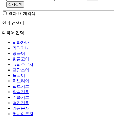
상세검색
결과 내 재검색
인기 검색어
다국어 입력
히라가나
가타카나
중국어
한글고어
그리스문자
프랑스어
독일어
히브리어
괄호기호
학술기호
기술기호
첨자기호
라틴문자
러시아문자