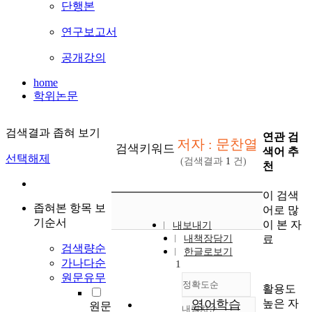
단행본
연구보고서
공개강의
home
학위논문
검색결과 좁혀 보기
연관 검
저자 : 문찬열
검색키워드
색어 추
선택해제
(검색결과
1
건)
천
이 검색
좁혀본 항목 보
어로 많
기순서
이 본 자
내보내기
료
내책장담기
검색량순
한글로보기
가나다순
1
원문유무
정확도순
활용도
높은 자
영어학습
원문
내림차순