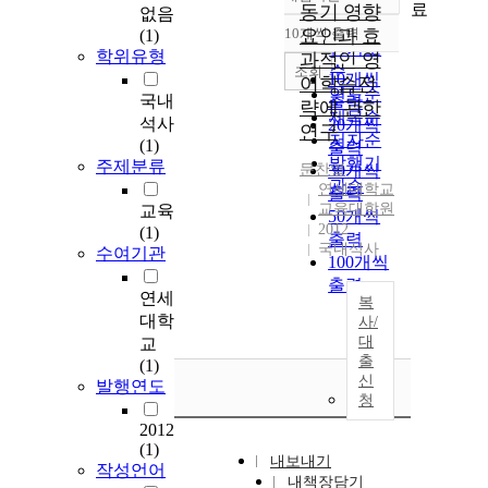
정확도
료
동기 영향
없음
순
10개씩 출력
요인과 효
(1)
내림차순
인기도
학위유형
과적인 영
순
조회
10개씩
어학습전
연도순
국내
출력
략에 관한
제목순
석사
20개씩
연구
저자순
(1)
출력
발행기
주제분류
문찬열
30개씩
관순
연세대학교
출력
교육대학원
교육
50개씩
2012
(1)
출력
국내석사
수여기관
100개씩
출력
연세
복
대학
사/
대
교
출
(1)
신
발행연도
청
2012
(1)
내보내기
작성언어
내책장담기