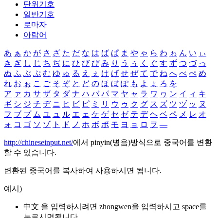
단위기호
일반기호
로마자
아랍어
あ
ぁ
か
が
さ
ざ
た
だ
な
は
ば
ぱ
ま
や
ゃ
ら
わ
ゎ
ん
い
ぃ
き
ぎ
し
じ
ち
ぢ
に
ひ
び
ぴ
み
り
う
ぅ
く
ぐ
す
ず
つ
づ
っ
ぬ
ふ
ぶ
ぷ
む
ゆ
ゅ
る
え
ぇ
け
げ
せ
ぜ
て
で
ね
へ
べ
ぺ
め
れ
お
ぉ
こ
ご
そ
ぞ
と
ど
の
ほ
ぼ
ぽ
も
よ
ょ
ろ
を
ア
ァ
カ
サ
ザ
タ
ダ
ナ
ハ
バ
パ
マ
ヤ
ャ
ラ
ワ
ヮ
ン
イ
ィ
キ
ギ
シ
ジ
チ
ヂ
ニ
ヒ
ビ
ピ
ミ
リ
ウ
ゥ
ク
グ
ス
ズ
ツ
ヅ
ッ
ヌ
フ
ブ
プ
ム
ユ
ュ
ル
エ
ェ
ケ
ゲ
セ
ゼ
テ
デ
ヘ
ベ
ペ
メ
レ
オ
ォ
コ
ゴ
ソ
ゾ
ト
ド
ノ
ホ
ボ
ポ
モ
ヨ
ョ
ロ
ヲ
―
http://chineseinput.net/
에서 pinyin(병음)방식으로 중국어를 변환
할 수 있습니다.
변환된 중국어를 복사하여 사용하시면 됩니다.
예시)
中文 을 입력하시려면
zhongwen
을 입력하시고 space를
누르시면됩니다.