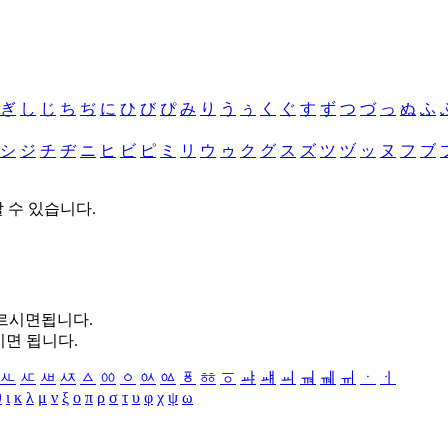
ぎ
し
じ
ち
ぢ
に
ひ
び
ぴ
み
り
う
ぅ
く
ぐ
す
ず
つ
づ
っ
ぬ
ふ
シ
ジ
チ
ヂ
ニ
ヒ
ビ
ピ
ミ
リ
ウ
ゥ
ク
グ
ス
ズ
ツ
ヅ
ッ
ヌ
フ
ブ
할 수 있습니다.
누르시면됩니다.
시면 됩니다.
ㅻ
ㅼ
ㅽ
ㅾ
ㅿ
ㆀ
ㆁ
ㆂ
ㆃ
ㆄ
ㆅ
ㆆ
ㆇ
ㆈ
ㆉ
ㆊ
ㆋ
ㆌ
ㆍ
ㆎ
θ
ι
κ
λ
μ
ν
ξ
ο
π
ρ
σ
τ
υ
φ
χ
ψ
ω