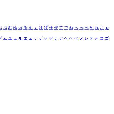
ぶ
ぷ
む
ゆ
ゅ
る
え
ぇ
け
げ
せ
ぜ
て
で
ね
へ
べ
ぺ
め
れ
お
ぉ
プ
ム
ユ
ュ
ル
エ
ェ
ケ
ゲ
セ
ゼ
テ
デ
ヘ
ベ
ペ
メ
レ
オ
ォ
コ
ゴ