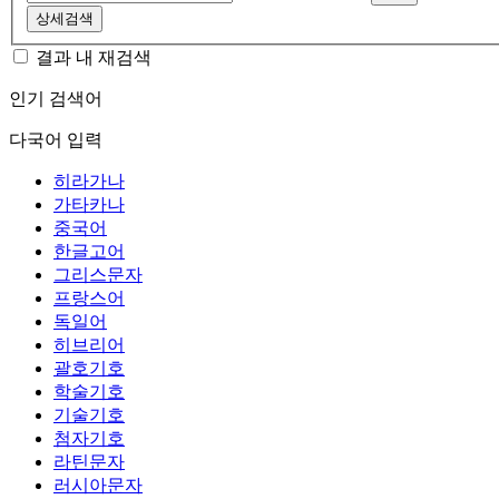
상세검색
결과 내 재검색
인기 검색어
다국어 입력
히라가나
가타카나
중국어
한글고어
그리스문자
프랑스어
독일어
히브리어
괄호기호
학술기호
기술기호
첨자기호
라틴문자
러시아문자