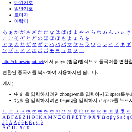
단위기호
일반기호
로마자
아랍어
あ
ぁ
か
が
さ
ざ
た
だ
な
は
ば
ぱ
ま
や
ゃ
ら
わ
ゎ
ん
い
ぃ
き
こ
ご
そ
ぞ
と
ど
の
ほ
ぼ
ぽ
も
よ
ょ
ろ
を
ア
ァ
カ
サ
ザ
タ
ダ
ナ
ハ
バ
パ
マ
ヤ
ャ
ラ
ワ
ヮ
ン
イ
ィ
キ
ギ
ソ
ゾ
ト
ド
ノ
ホ
ボ
ポ
モ
ヨ
ョ
ロ
ヲ
―
http://chineseinput.net/
에서 pinyin(병음)방식으로 중국어를 변환
변환된 중국어를 복사하여 사용하시면 됩니다.
예시)
中文 을 입력하시려면
zhongwen
을 입력하시고 space를
北京 을 입력하시려면
beijing
을 입력하시고 space를 누르
ㅥ
ㅦ
ㅧ
ㅨ
ㅩ
ㅪ
ㅫ
ㅬ
ㅭ
ㅮ
ㅯ
ㅰ
ㅱ
ㅲ
ㅳ
ㅴ
ㅵ
ㅶ
ㅷ
ㅸ
ㅹ
ㅺ
Α
Β
Γ
Δ
Ε
Ζ
Η
Θ
Ι
Κ
Λ
Μ
Ν
Ξ
Ο
Π
Ρ
Σ
Τ
Υ
Φ
Χ
Ψ
Ω
α
β
γ
δ
ε
ζ
η
á
à
Á
À
é
è
É
È
ç
Ç
ê
Ä
Ö
Ü
ä
ö
ü
ß