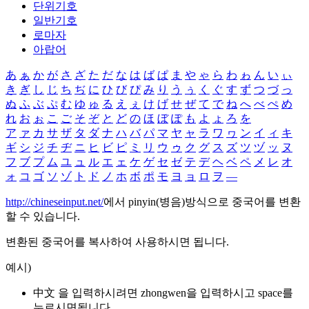
단위기호
일반기호
로마자
아랍어
あ
ぁ
か
が
さ
ざ
た
だ
な
は
ば
ぱ
ま
や
ゃ
ら
わ
ゎ
ん
い
ぃ
き
ぎ
し
じ
ち
ぢ
に
ひ
び
ぴ
み
り
う
ぅ
く
ぐ
す
ず
つ
づ
っ
ぬ
ふ
ぶ
ぷ
む
ゆ
ゅ
る
え
ぇ
け
げ
せ
ぜ
て
で
ね
へ
べ
ぺ
め
れ
お
ぉ
こ
ご
そ
ぞ
と
ど
の
ほ
ぼ
ぽ
も
よ
ょ
ろ
を
ア
ァ
カ
サ
ザ
タ
ダ
ナ
ハ
バ
パ
マ
ヤ
ャ
ラ
ワ
ヮ
ン
イ
ィ
キ
ギ
シ
ジ
チ
ヂ
ニ
ヒ
ビ
ピ
ミ
リ
ウ
ゥ
ク
グ
ス
ズ
ツ
ヅ
ッ
ヌ
フ
ブ
プ
ム
ユ
ュ
ル
エ
ェ
ケ
ゲ
セ
ゼ
テ
デ
ヘ
ベ
ペ
メ
レ
オ
ォ
コ
ゴ
ソ
ゾ
ト
ド
ノ
ホ
ボ
ポ
モ
ヨ
ョ
ロ
ヲ
―
http://chineseinput.net/
에서 pinyin(병음)방식으로 중국어를 변환
할 수 있습니다.
변환된 중국어를 복사하여 사용하시면 됩니다.
예시)
中文 을 입력하시려면
zhongwen
을 입력하시고 space를
누르시면됩니다.