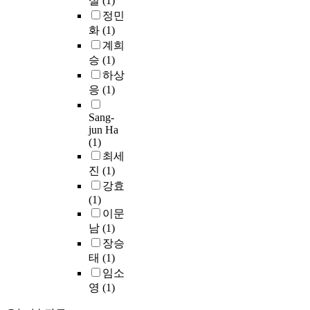
설
(1)
차
d
로
e
부
e
듈
한
정민
용
a
극
d
에
a
’
다
화
(1)
하
s
복
o
서
l
과
.
였
o
계희
의
u
2
k
‘
분
고
l
승
(1)
반
t
0
y
금
석
정
u
하상
전
h
1
l
속
결
지
t
응
(1)
을
y
3
g
가
과
된
i
찾
d
년
r
구
,
그
o
Sang-
고
r
부
o
디
한
림
n
jun Ha
자
o
터
u
자
국
안
i
(1)
한
p
5
p
인
과
에
s
최세
것
o
년
s
’
베
서
p
진
(1)
이
n
간
i
에
트
최
r
강효
다
i
발
n
관
남
대
e
(1)
.
c
간
t
한
주
한
s
이문
a
한
r
이
식
영
e
남
(1)
그
l
협
i
론
시
화
n
리
l
장승
업
b
적
장
적
t
고
y
태
(1)
우
u
연
간
인
e
사
i
수
임소
t
구
의
느
d
람
n
사
영
(1)
y
와
상
낌
f
들
g
례
l
해
호
을
o