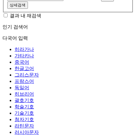
상세검색
결과 내 재검색
인기 검색어
다국어 입력
히라가나
가타카나
중국어
한글고어
그리스문자
프랑스어
독일어
히브리어
괄호기호
학술기호
기술기호
첨자기호
라틴문자
러시아문자