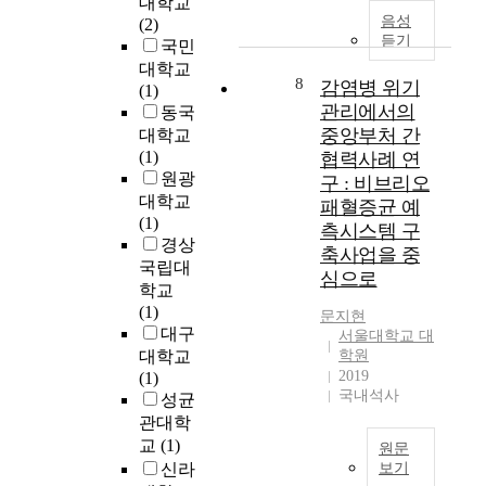
s
대학교
이
는
e
양
s
음성
o
(2)
생
포
h
한
t
듣기
l
국민
기
털
i
매
u
u
대학교
면
이
g
스
d
8
감염병 위기
t
(1)
서
움
h
미
y
관리에서의
e
동국
사
직
d
디
w
s
중앙부처 간
람
대학교
이
a
어
a
i
들
(1)
협력사례 연
는
t
에
s
n
이
원광
구 : 비브리오
만
a
영
c
a
추
대학교
화
r
패혈증균 예
향
o
f
구
(1)
즉
a
측시스템 구
을
n
o
하
경상
무
t
축사업을 중
받
d
r
는
국립대
빙
e
고
u
심으로
w
가
학교
카
a
이
c
a
구
(1)
툰
n
문지현
를
t
r
들
대구
의
d
서울대학교 대
통
e
d
이
잠
i
대학교
학원
해
d
o
변
2019
재
m
(1)
여
t
s
화
국내석사
력
m
성균
러
o
m
해
을
u
관대학
대
e
o
가
발
n
교
(1)
중
v
원문
s
고
견
i
신라
보기
문
a
i
있
했
t