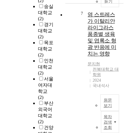
(2)
사
듣기
c
태
을
a
숭실
회
l
로
차
d
를
대학교
7
염 스트레스
i
상
례
v
뉴
(2)
가 이탈리안
q
업
대
a
미
경기
u
라이그라스
공
로
n
디
대학교
i
간
품종별 생육
게
t
어
(2)
d
,
및 엽록소 형
재
a
또
목포
s
주
하
g
광 반응에 미
는
대학교
(
거
고
e
치는 영향
디
(2)
I
공
있
s
지
인천
L
간
는
,
문지현
털
대학교
s
,
전북대학교 대
데
w
시
(2)
)
문
학원
,
h
대
서울
a
2024
화
이
i
라
여자대
국내석사
s
공
는
c
고
학교
t
간
웹
h
한
(2)
h
등
툰
i
원문
다
부산
e
다
을
n
보기
.
외국어
d
양
서
c
오
T
대학교
r
한
목차
비
l
늘
h
(2)
a
공
검색
스
u
날
i
건양
w
조회
간
하
d
다
s