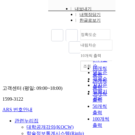
내보내기
내책장담기
한글로보기
정확도순
내림차순
정확도
순
10개씩 출력
내림차순
인기도
순
조회
10개씩
연도순
출력
제목순
20개씩
저자순
출력
고객센터 (평일: 09:00~18:00)
발행기
30개씩
관순
1599-3122
출력
50개씩
ARS 번호안내
출력
100개씩
관련누리집
출력
대학공개강의(KOCW)
학술정보통계시스템(Rinfo)