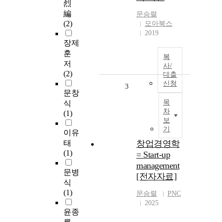
烈
編
문승렬
(2)
모아북스
2019
장제
훈
복
저
사/
(2)
대출
신청
3
문창
목
식
차
(1)
보
기
이유
태
창업경영학
(1)
= Start-up
management
문병
[전자자료]
식
(1)
문승렬
PNC
2025
윤종