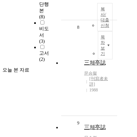
단행
복
본
사/
(8)
대출
신청
8
비도
서
목
(3)
차
보
고서
기
(2)
三체亭誌
오늘 본 자료
문승렬
[刊寫者未
詳]
1988
9
三체亭誌