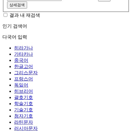
상세검색
결과 내 재검색
인기 검색어
다국어 입력
히라가나
가타카나
중국어
한글고어
그리스문자
프랑스어
독일어
히브리어
괄호기호
학술기호
기술기호
첨자기호
라틴문자
러시아문자