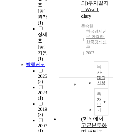
의)부자일지
훈
= Wealth
[공]
diary
원작
(1)
문승렬
한국경제신
장제
문 한경BP
훈
한국경제신
[공]
문
지음
2007
(1)
발행연도
복
사/
2025
대출
(2)
신청
6
2023
목
(1)
차
보
2019
기
(3)
(현장에서
고군분투하
2007
(1)
며 버티고