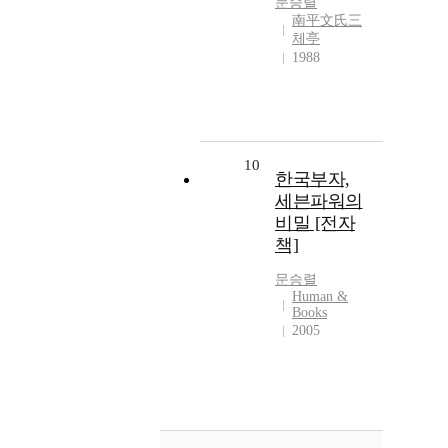
문승렬
南平文氏三
체亭
1988
10
한국부자,
세븐파워의
비밀 [전자
책]
문승렬
Human &
Books
2005