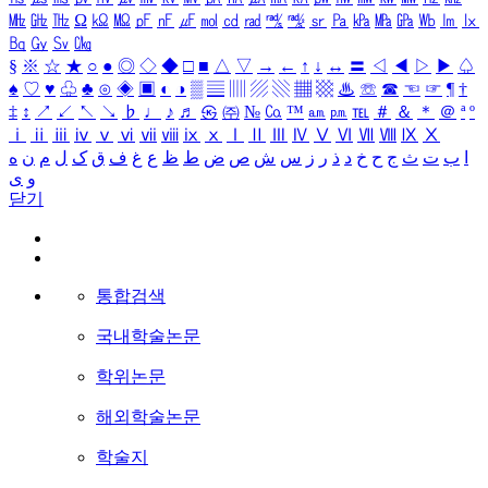
㎒
㎓
㎔
Ω
㏀
㏁
㎊
㎋
㎌
㏖
㏅
㎭
㎮
㎯
㏛
㎩
㎪
㎫
㎬
㏝
㏐
㏓
㏃
㏉
㏜
㏆
§
※
☆
★
○
●
◎
◇
◆
□
■
△
▽
→
←
↑
↓
↔
〓
◁
◀
▷
▶
♤
♠
♡
♥
♧
♣
⊙
◈
▣
◐
◑
▒
▤
▥
▨
▧
▦
▩
♨
☏
☎
☜
☞
¶
†
‡
↕
↗
↙
↖
↘
♭
♩
♪
♬
㉿
㈜
№
㏇
™
㏂
㏘
℡
＃
＆
＊
＠
ª
º
ⅰ
ⅱ
ⅲ
ⅳ
ⅴ
ⅵ
ⅶ
ⅷ
ⅸ
ⅹ
Ⅰ
Ⅱ
Ⅲ
Ⅳ
Ⅴ
Ⅵ
Ⅶ
Ⅷ
Ⅸ
Ⅹ
ا
ب
ت
ث
ج
ح
خ
د
ذ
ر
ز
س
ش
ص
ض
ط
ظ
ع
غ
ف
ق
ک
ل
م
ن
ه
و
ی
닫기
통합검색
국내학술논문
학위논문
해외학술논문
학술지