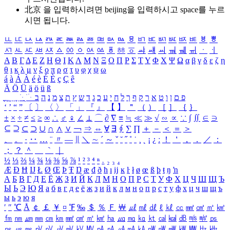
北京 을 입력하시려면
beijing
을 입력하시고 space를 누르
시면 됩니다.
ㅥ
ㅦ
ㅧ
ㅨ
ㅩ
ㅪ
ㅫ
ㅬ
ㅭ
ㅮ
ㅯ
ㅰ
ㅱ
ㅲ
ㅳ
ㅴ
ㅵ
ㅶ
ㅷ
ㅸ
ㅹ
ㅺ
ㅻ
ㅼ
ㅽ
ㅾ
ㅿ
ㆀ
ㆁ
ㆂ
ㆃ
ㆄ
ㆅ
ㆆ
ㆇ
ㆈ
ㆉ
ㆊ
ㆋ
ㆌ
ㆍ
ㆎ
Α
Β
Γ
Δ
Ε
Ζ
Η
Θ
Ι
Κ
Λ
Μ
Ν
Ξ
Ο
Π
Ρ
Σ
Τ
Υ
Φ
Χ
Ψ
Ω
α
β
γ
δ
ε
ζ
η
θ
ι
κ
λ
μ
ν
ξ
ο
π
ρ
σ
τ
υ
φ
χ
ψ
ω
á
à
Á
À
é
è
É
È
ç
Ç
ê
Ä
Ö
Ü
ä
ö
ü
ß
ְ
ֳ
ֲ
ֱ
ָ
ַ
ֵ
ֶ
ִ
ֹ
ּ
ֻ
ׂ
ׁ
ּ
ב
ה
נ
מ
צ
ת
ץ
ש
ד
ג
כ
ע
י
ח
ל
ך
ף
ק
ר
א
ט
ו
ן
ם
פ
‘
’
“
”
〔
〕
〈
〉
「
」
『
』
【
】
＂
（
）
［
］
｛
｝
±
×
÷
≠
≤
≥
∞
∴
♂
♀
∠
⊥
⌒
∂
∇
≡
≒
≪
≫
√
∽
∝
∵
∫
∬
∈
∋
⊆
⊇
⊂
⊃
∪
∩
∧
∨
￢
⇒
⇔
∀
∃
∮
∑
∏
＋
－
＜
＝
＞
、
。
·
‥
…
¨
〃
―
∥
＼
∼
´
～
ˇ
˘
˝
˚
˙
¸
˛
¡
¿
ː
！
＇
，
．
／
：
；
？
＾
＿
｀
｜
½
⅓
⅔
¼
¾
⅛
⅜
⅝
⅞
¹
²
³
⁴
ⁿ
₁
₂
₃
₄
Æ
Ð
Ħ
Ĳ
Ł
Ø
Œ
Þ
Ŧ
Ŋ
æ
đ
ð
ħ
ı
ĳ
ĸ
ŀ
ł
ø
œ
ß
þ
ŧ
ŋ
ŉ
А
Б
В
Г
Д
Е
Ё
Ж
З
И
Й
К
Л
М
Н
О
П
Р
С
Т
У
Ф
Х
Ц
Ч
Ш
Щ
Ъ
Ы
Ь
Э
Ю
Я
а
б
в
г
д
е
ё
ж
з
и
й
к
л
м
н
о
п
р
с
т
у
ф
х
ц
ч
ш
щ
ъ
ы
ь
э
ю
я
′
″
℃
Å
￠
￡
￥
¤
℉
‰
＄
％
Ｆ
￦
㎕
㎖
㎗
ℓ
㎘
㏄
㎣
㎤
㎥
㎦
㎙
㎚
㎛
㎜
㎝
㎞
㎟
㎠
㎡
㎢
㏊
㎍
㎎
㎏
㏏
㎈
㎉
㏈
㎧
㎨
㎰
㎱
㎲
㎳
㎴
㎵
㎶
㎷
㎸
㎹
㎀
㎁
㎂
㎃
㎄
㎺
㎻
㎽
㎾
㎿
㎐
㎑