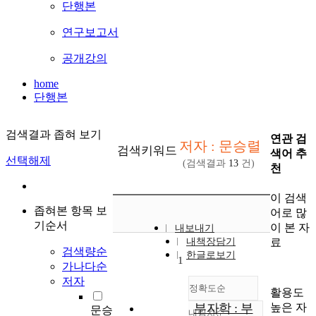
단행본
연구보고서
공개강의
home
단행본
검색결과 좁혀 보기
연관 검
저자 : 문승렬
검색키워드
색어 추
선택해제
(검색결과
13
건)
천
이 검색
좁혀본 항목 보
어로 많
기순서
이 본 자
내보내기
료
내책장담기
검색량순
한글로보기
1
가나다순
저자
정확도순
활용도
높은 자
부자학 : 부
문승
내림차순