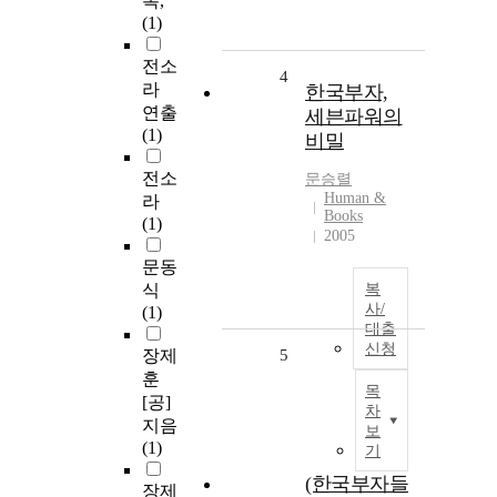
록,
(1)
전소
4
라
한국부자,
연출
세븐파워의
(1)
비밀
전소
문승렬
Human &
라
Books
(1)
2005
문동
식
복
사/
(1)
대출
신청
장제
5
훈
목
[공]
차
지음
보
(1)
기
(한국부자들
장제