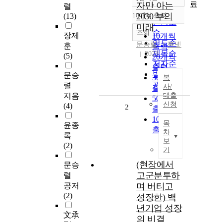
정확도
료
자만 아는
렬
순
10개씩 출력
2030 부의
(13)
내림차순
인기도
미래
순
조회
장제
10개씩
연도순
문승렬
북넷
훈
출력
제목순
2023
(5)
20개씩
저자순
출력
발행기
문승
30개씩
복
관순
렬
사/
출력
지음
대출
50개씩
신청
(4)
2
출력
100개씩
목
윤종
출력
차
록
보
(2)
기
(현장에서
문승
고군분투하
렬
공저
며 버티고
(2)
성장한) 백
년기업 성장
文承
의 비결