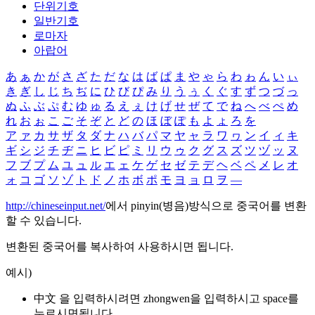
단위기호
일반기호
로마자
아랍어
あ
ぁ
か
が
さ
ざ
た
だ
な
は
ば
ぱ
ま
や
ゃ
ら
わ
ゎ
ん
い
ぃ
き
ぎ
し
じ
ち
ぢ
に
ひ
び
ぴ
み
り
う
ぅ
く
ぐ
す
ず
つ
づ
っ
ぬ
ふ
ぶ
ぷ
む
ゆ
ゅ
る
え
ぇ
け
げ
せ
ぜ
て
で
ね
へ
べ
ぺ
め
れ
お
ぉ
こ
ご
そ
ぞ
と
ど
の
ほ
ぼ
ぽ
も
よ
ょ
ろ
を
ア
ァ
カ
サ
ザ
タ
ダ
ナ
ハ
バ
パ
マ
ヤ
ャ
ラ
ワ
ヮ
ン
イ
ィ
キ
ギ
シ
ジ
チ
ヂ
ニ
ヒ
ビ
ピ
ミ
リ
ウ
ゥ
ク
グ
ス
ズ
ツ
ヅ
ッ
ヌ
フ
ブ
プ
ム
ユ
ュ
ル
エ
ェ
ケ
ゲ
セ
ゼ
テ
デ
ヘ
ベ
ペ
メ
レ
オ
ォ
コ
ゴ
ソ
ゾ
ト
ド
ノ
ホ
ボ
ポ
モ
ヨ
ョ
ロ
ヲ
―
http://chineseinput.net/
에서 pinyin(병음)방식으로 중국어를 변환
할 수 있습니다.
변환된 중국어를 복사하여 사용하시면 됩니다.
예시)
中文 을 입력하시려면
zhongwen
을 입력하시고 space를
누르시면됩니다.