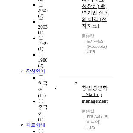
성장한) 백
2005
년기업 성장
(2)
의 비결 [전
자자료]
2003
(1)
문승렬
모아북스
1999
(Moabooks)
(1)
2019
1988
(2)
작성언어
한국
7
창업경영학
어
= Start-up
(11)
management
중국
문승렬
어
PNC(피앤씨
(1)
미디어)
자료형태
2025