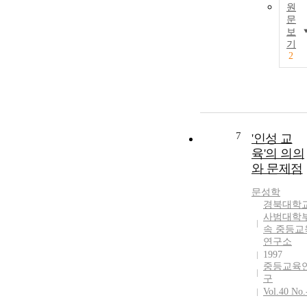
원
문
보
기
2
7
'인성 교
육'의 의의
와 문제점
문성학
경북대학
사범대학
속 중등교
연구소
1997
중등교육
구
Vol.40 No.