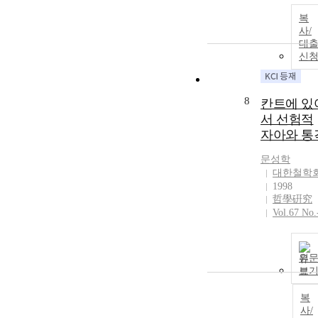
복
사/
대
신
8
칸트에 있
서 선험적
자아와 통
문성학
대한철학
1998
哲學硏究
Vol.67 No.
원
보
복
사/