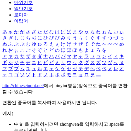
단위기호
일반기호
로마자
아랍어
あ
ぁ
か
が
さ
ざ
た
だ
な
は
ば
ぱ
ま
や
ゃ
ら
わ
ゎ
ん
い
ぃ
き
ぎ
し
じ
ち
ぢ
に
ひ
び
ぴ
み
り
う
ぅ
く
ぐ
す
ず
つ
づ
っ
ぬ
ふ
ぶ
ぷ
む
ゆ
ゅ
る
え
ぇ
け
げ
せ
ぜ
て
で
ね
へ
べ
ぺ
め
れ
お
ぉ
こ
ご
そ
ぞ
と
ど
の
ほ
ぼ
ぽ
も
よ
ょ
ろ
を
ア
ァ
カ
サ
ザ
タ
ダ
ナ
ハ
バ
パ
マ
ヤ
ャ
ラ
ワ
ヮ
ン
イ
ィ
キ
ギ
シ
ジ
チ
ヂ
ニ
ヒ
ビ
ピ
ミ
リ
ウ
ゥ
ク
グ
ス
ズ
ツ
ヅ
ッ
ヌ
フ
ブ
プ
ム
ユ
ュ
ル
エ
ェ
ケ
ゲ
セ
ゼ
テ
デ
ヘ
ベ
ペ
メ
レ
オ
ォ
コ
ゴ
ソ
ゾ
ト
ド
ノ
ホ
ボ
ポ
モ
ヨ
ョ
ロ
ヲ
―
http://chineseinput.net/
에서 pinyin(병음)방식으로 중국어를 변환
할 수 있습니다.
변환된 중국어를 복사하여 사용하시면 됩니다.
예시)
中文 을 입력하시려면
zhongwen
을 입력하시고 space를
누르시면됩니다.