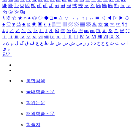
㎒
㎓
㎔
Ω
㏀
㏁
㎊
㎋
㎌
㏖
㏅
㎭
㎮
㎯
㏛
㎩
㎪
㎫
㎬
㏝
㏐
㏓
㏃
㏉
㏜
㏆
§
※
☆
★
○
●
◎
◇
◆
□
■
△
▽
→
←
↑
↓
↔
〓
◁
◀
▷
▶
♤
♠
♡
♥
♧
♣
⊙
◈
▣
◐
◑
▒
▤
▥
▨
▧
▦
▩
♨
☏
☎
☜
☞
¶
†
‡
↕
↗
↙
↖
↘
♭
♩
♪
♬
㉿
㈜
№
㏇
™
㏂
㏘
℡
＃
＆
＊
＠
ª
º
ⅰ
ⅱ
ⅲ
ⅳ
ⅴ
ⅵ
ⅶ
ⅷ
ⅸ
ⅹ
Ⅰ
Ⅱ
Ⅲ
Ⅳ
Ⅴ
Ⅵ
Ⅶ
Ⅷ
Ⅸ
Ⅹ
ا
ب
ت
ث
ج
ح
خ
د
ذ
ر
ز
س
ش
ص
ض
ط
ظ
ع
غ
ف
ق
ک
ل
م
ن
ه
و
ی
닫기
통합검색
국내학술논문
학위논문
해외학술논문
학술지