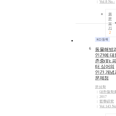
Vol.8 No.-
원
문
보
기
2
6
동물해방
인간에 대
존중(II): 
터 싱어의
인간 개념
문제점
문성학
대한철학
2017
哲學硏究
Vol.143 No