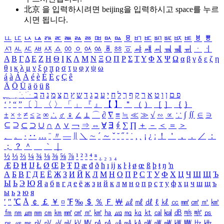
北京 을 입력하시려면
beijing
을 입력하시고 space를 누르
시면 됩니다.
ㅥ
ㅦ
ㅧ
ㅨ
ㅩ
ㅪ
ㅫ
ㅬ
ㅭ
ㅮ
ㅯ
ㅰ
ㅱ
ㅲ
ㅳ
ㅴ
ㅵ
ㅶ
ㅷ
ㅸ
ㅹ
ㅺ
ㅻ
ㅼ
ㅽ
ㅾ
ㅿ
ㆀ
ㆁ
ㆂ
ㆃ
ㆄ
ㆅ
ㆆ
ㆇ
ㆈ
ㆉ
ㆊ
ㆋ
ㆌ
ㆍ
ㆎ
Α
Β
Γ
Δ
Ε
Ζ
Η
Θ
Ι
Κ
Λ
Μ
Ν
Ξ
Ο
Π
Ρ
Σ
Τ
Υ
Φ
Χ
Ψ
Ω
α
β
γ
δ
ε
ζ
η
θ
ι
κ
λ
μ
ν
ξ
ο
π
ρ
σ
τ
υ
φ
χ
ψ
ω
á
à
Á
À
é
è
É
È
ç
Ç
ê
Ä
Ö
Ü
ä
ö
ü
ß
ְ
ֳ
ֲ
ֱ
ָ
ַ
ֵ
ֶ
ִ
ֹ
ּ
ֻ
ׂ
ׁ
ּ
ב
ה
נ
מ
צ
ת
ץ
ש
ד
ג
כ
ע
י
ח
ל
ך
ף
ק
ר
א
ט
ו
ן
ם
פ
‘
’
“
”
〔
〕
〈
〉
「
」
『
』
【
】
＂
（
）
［
］
｛
｝
±
×
÷
≠
≤
≥
∞
∴
♂
♀
∠
⊥
⌒
∂
∇
≡
≒
≪
≫
√
∽
∝
∵
∫
∬
∈
∋
⊆
⊇
⊂
⊃
∪
∩
∧
∨
￢
⇒
⇔
∀
∃
∮
∑
∏
＋
－
＜
＝
＞
、
。
·
‥
…
¨
〃
―
∥
＼
∼
´
～
ˇ
˘
˝
˚
˙
¸
˛
¡
¿
ː
！
＇
，
．
／
：
；
？
＾
＿
｀
｜
½
⅓
⅔
¼
¾
⅛
⅜
⅝
⅞
¹
²
³
⁴
ⁿ
₁
₂
₃
₄
Æ
Ð
Ħ
Ĳ
Ł
Ø
Œ
Þ
Ŧ
Ŋ
æ
đ
ð
ħ
ı
ĳ
ĸ
ŀ
ł
ø
œ
ß
þ
ŧ
ŋ
ŉ
А
Б
В
Г
Д
Е
Ё
Ж
З
И
Й
К
Л
М
Н
О
П
Р
С
Т
У
Ф
Х
Ц
Ч
Ш
Щ
Ъ
Ы
Ь
Э
Ю
Я
а
б
в
г
д
е
ё
ж
з
и
й
к
л
м
н
о
п
р
с
т
у
ф
х
ц
ч
ш
щ
ъ
ы
ь
э
ю
я
′
″
℃
Å
￠
￡
￥
¤
℉
‰
＄
％
Ｆ
￦
㎕
㎖
㎗
ℓ
㎘
㏄
㎣
㎤
㎥
㎦
㎙
㎚
㎛
㎜
㎝
㎞
㎟
㎠
㎡
㎢
㏊
㎍
㎎
㎏
㏏
㎈
㎉
㏈
㎧
㎨
㎰
㎱
㎲
㎳
㎴
㎵
㎶
㎷
㎸
㎹
㎀
㎁
㎂
㎃
㎄
㎺
㎻
㎽
㎾
㎿
㎐
㎑