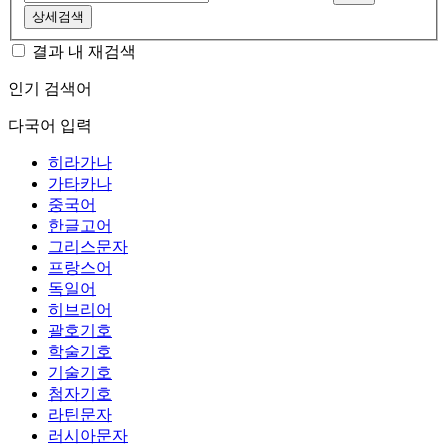
상세검색
결과 내 재검색
인기 검색어
다국어 입력
히라가나
가타카나
중국어
한글고어
그리스문자
프랑스어
독일어
히브리어
괄호기호
학술기호
기술기호
첨자기호
라틴문자
러시아문자