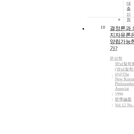
대
출
신
청
10
결정론과 
지자유론
양립가능
가?
문성학
영남철학
(영남철학
@@The
New Korea
Philosophi
Associat
1996
哲學論叢
Vol.12 No.