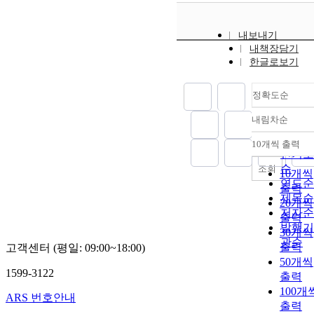
내보내기
내책장담기
한글로보기
정확도순
내림차순
정확도
순
10개씩 출력
내림차
인기도
순
조회
10개씩
연도순
출력
제목순
20개씩
저자순
출력
발행기
30개씩
관순
출력
고객센터 (평일: 09:00~18:00)
50개씩
1599-3122
출력
100개
ARS 번호안내
출력