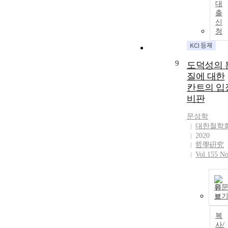
대
출
신
청
9
도덕성의 
질에 대한
칸트의 입
비판
문성학
대한철학
2020
哲學硏究
Vol.155 No
원
보
복
사/