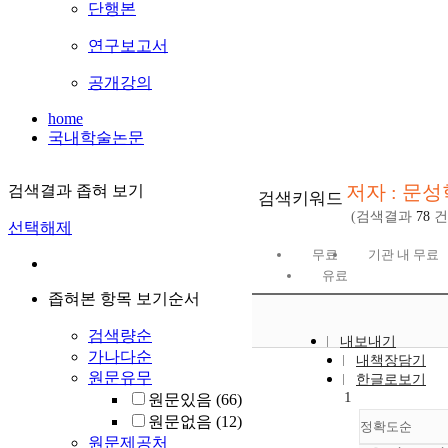
단행본
연구보고서
공개강의
home
국내학술논문
저자 : 문성
검색결과 좁혀 보기
검색키워드
(검색결과
78
건
선택해제
무료
기관 내 무료
유료
좁혀본 항목 보기순서
검색량순
내보내기
가나다순
내책장담기
원문유무
한글로보기
1
원문있음
(66)
원문없음
(12)
정확도순
원문제공처