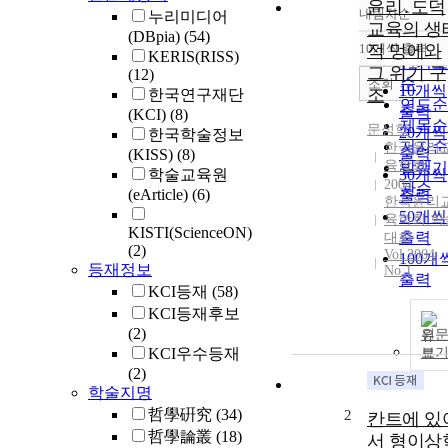
윤리․도덕
내림차순
누리미디어
정확도
교육의 생
(DBpia)
(54)
순
10개씩 출력
적 멍에와
내림차
KERIS(RISS)
인기도
그 위기 구
(12)
순
조회
10개씩
조
한국연구재단
연도순
출력
(KCI)
(8)
제목순
문성학
20개씩
한국학술정보
저자순
한국윤리
출력
(KISS)
(8)
육학회
발행기
학술교육원
30개씩
2004
관순
(eArticle)
(6)
출력
한국윤리
50개씩
육학회 학
KISTI(ScienceON)
출력
대회
(2)
Vol.2004
100개
등재정보
No.1
출력
KCI등재
(58)
KCI등재후보
(2)
원
KCI우수등재
보
(2)
학술지명
哲學硏究
(34)
2
칸트에 있
哲學論叢
(18)
서 형이상