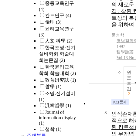
중등교육연구
의 새로운
(4)
길 : 참된 
칸트연구
(4)
트상의 복
倫理
(3)
을 위하여
윤리교육연구
(3)
문성학
人文 科學
(2)
영남철학
1997
한국조명·전기
哲學論叢
설비학회 학술대
Vol.13 No.
회논문집
(2)
한국윤리교육
원
학회 학술대회
(2)
문
敎育硏究誌
(1)
보
哲學
(1)
기
조명.전기설비
2
(1)
汎韓哲學
(1)
Journal of
3
인식존재
information display
적으로 해
(1)
된 칸트철
철학
(1)
의 무개념
주제분류