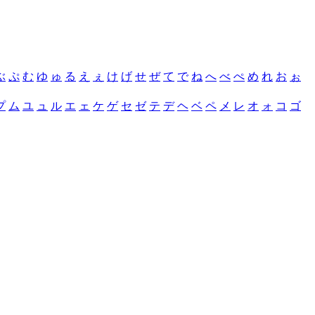
ぶ
ぷ
む
ゆ
ゅ
る
え
ぇ
け
げ
せ
ぜ
て
で
ね
へ
べ
ぺ
め
れ
お
ぉ
プ
ム
ユ
ュ
ル
エ
ェ
ケ
ゲ
セ
ゼ
テ
デ
ヘ
ベ
ペ
メ
レ
オ
ォ
コ
ゴ