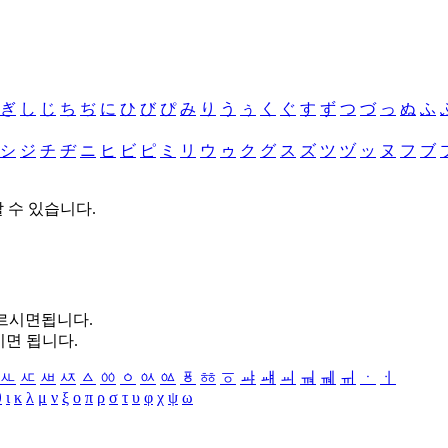
ぎ
し
じ
ち
ぢ
に
ひ
び
ぴ
み
り
う
ぅ
く
ぐ
す
ず
つ
づ
っ
ぬ
ふ
シ
ジ
チ
ヂ
ニ
ヒ
ビ
ピ
ミ
リ
ウ
ゥ
ク
グ
ス
ズ
ツ
ヅ
ッ
ヌ
フ
ブ
할 수 있습니다.
누르시면됩니다.
시면 됩니다.
ㅻ
ㅼ
ㅽ
ㅾ
ㅿ
ㆀ
ㆁ
ㆂ
ㆃ
ㆄ
ㆅ
ㆆ
ㆇ
ㆈ
ㆉ
ㆊ
ㆋ
ㆌ
ㆍ
ㆎ
θ
ι
κ
λ
μ
ν
ξ
ο
π
ρ
σ
τ
υ
φ
χ
ψ
ω