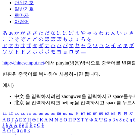
단위기호
일반기호
로마자
아랍어
あ
ぁ
か
が
さ
ざ
た
だ
な
は
ば
ぱ
ま
や
ゃ
ら
わ
ゎ
ん
い
ぃ
き
こ
ご
そ
ぞ
と
ど
の
ほ
ぼ
ぽ
も
よ
ょ
ろ
を
ア
ァ
カ
サ
ザ
タ
ダ
ナ
ハ
バ
パ
マ
ヤ
ャ
ラ
ワ
ヮ
ン
イ
ィ
キ
ギ
ソ
ゾ
ト
ド
ノ
ホ
ボ
ポ
モ
ヨ
ョ
ロ
ヲ
―
http://chineseinput.net/
에서 pinyin(병음)방식으로 중국어를 변환
변환된 중국어를 복사하여 사용하시면 됩니다.
예시)
中文 을 입력하시려면
zhongwen
을 입력하시고 space를
北京 을 입력하시려면
beijing
을 입력하시고 space를 누르
ㅥ
ㅦ
ㅧ
ㅨ
ㅩ
ㅪ
ㅫ
ㅬ
ㅭ
ㅮ
ㅯ
ㅰ
ㅱ
ㅲ
ㅳ
ㅴ
ㅵ
ㅶ
ㅷ
ㅸ
ㅹ
ㅺ
Α
Β
Γ
Δ
Ε
Ζ
Η
Θ
Ι
Κ
Λ
Μ
Ν
Ξ
Ο
Π
Ρ
Σ
Τ
Υ
Φ
Χ
Ψ
Ω
α
β
γ
δ
ε
ζ
η
á
à
Á
À
é
è
É
È
ç
Ç
ê
Ä
Ö
Ü
ä
ö
ü
ß