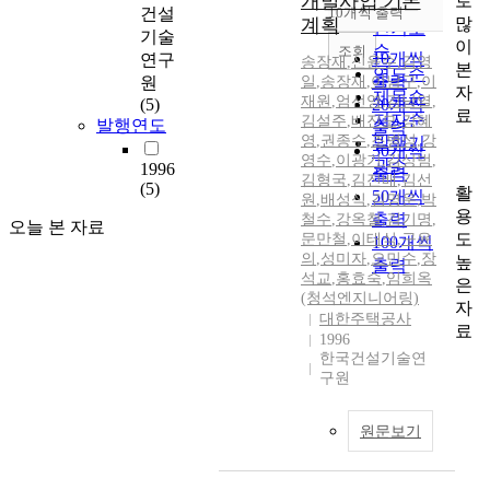
개발사업 기본
로
순
건설
10개씩 출력
내림차순
많
계획
인기도
기술
이
순
조회
10개씩
연구
송장재
,
신윤수
,
김영
본
연도순
출력
원
일
,
송장재
,
이남구
,
이
자
제목순
재원
,
엄선영
,
김남열
,
(5)
20개씩
료
저자순
김설주
,
배진모
,
강혜
발행연도
출력
영
,
권종수
,
조병성
,
강
발행기
30개씩
영수
,
이광기
,
김상범
,
관순
1996
출력
김형국
,
김진배
,
김선
(5)
활
50개씩
원
,
배성식
,
김명운
,
박
용
출력
철수
,
강옥철
,
김기명
,
오늘 본 자료
도
문만철
,
이태식
,
구윤
100개씩
의
,
성미자
,
오민수
,
장
높
출력
석교
,
홍효숙
,
임희옥
은
(청석엔지니어링)
자
대한주택공사
료
1996
한국건설기술연
구원
원문보기