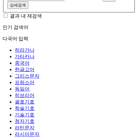
상세검색
결과 내 재검색
인기 검색어
다국어 입력
히라가나
가타카나
중국어
한글고어
그리스문자
프랑스어
독일어
히브리어
괄호기호
학술기호
기술기호
첨자기호
라틴문자
러시아문자