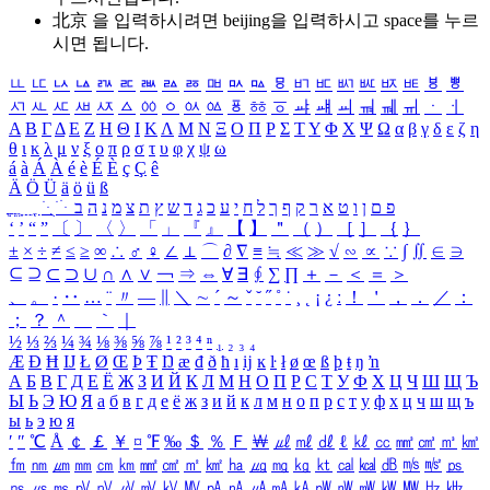
北京 을 입력하시려면
beijing
을 입력하시고 space를 누르
시면 됩니다.
ㅥ
ㅦ
ㅧ
ㅨ
ㅩ
ㅪ
ㅫ
ㅬ
ㅭ
ㅮ
ㅯ
ㅰ
ㅱ
ㅲ
ㅳ
ㅴ
ㅵ
ㅶ
ㅷ
ㅸ
ㅹ
ㅺ
ㅻ
ㅼ
ㅽ
ㅾ
ㅿ
ㆀ
ㆁ
ㆂ
ㆃ
ㆄ
ㆅ
ㆆ
ㆇ
ㆈ
ㆉ
ㆊ
ㆋ
ㆌ
ㆍ
ㆎ
Α
Β
Γ
Δ
Ε
Ζ
Η
Θ
Ι
Κ
Λ
Μ
Ν
Ξ
Ο
Π
Ρ
Σ
Τ
Υ
Φ
Χ
Ψ
Ω
α
β
γ
δ
ε
ζ
η
θ
ι
κ
λ
μ
ν
ξ
ο
π
ρ
σ
τ
υ
φ
χ
ψ
ω
á
à
Á
À
é
è
É
È
ç
Ç
ê
Ä
Ö
Ü
ä
ö
ü
ß
ְ
ֳ
ֲ
ֱ
ָ
ַ
ֵ
ֶ
ִ
ֹ
ּ
ֻ
ׂ
ׁ
ּ
ב
ה
נ
מ
צ
ת
ץ
ש
ד
ג
כ
ע
י
ח
ל
ך
ף
ק
ר
א
ט
ו
ן
ם
פ
‘
’
“
”
〔
〕
〈
〉
「
」
『
』
【
】
＂
（
）
［
］
｛
｝
±
×
÷
≠
≤
≥
∞
∴
♂
♀
∠
⊥
⌒
∂
∇
≡
≒
≪
≫
√
∽
∝
∵
∫
∬
∈
∋
⊆
⊇
⊂
⊃
∪
∩
∧
∨
￢
⇒
⇔
∀
∃
∮
∑
∏
＋
－
＜
＝
＞
、
。
·
‥
…
¨
〃
―
∥
＼
∼
´
～
ˇ
˘
˝
˚
˙
¸
˛
¡
¿
ː
！
＇
，
．
／
：
；
？
＾
＿
｀
｜
½
⅓
⅔
¼
¾
⅛
⅜
⅝
⅞
¹
²
³
⁴
ⁿ
₁
₂
₃
₄
Æ
Ð
Ħ
Ĳ
Ł
Ø
Œ
Þ
Ŧ
Ŋ
æ
đ
ð
ħ
ı
ĳ
ĸ
ŀ
ł
ø
œ
ß
þ
ŧ
ŋ
ŉ
А
Б
В
Г
Д
Е
Ё
Ж
З
И
Й
К
Л
М
Н
О
П
Р
С
Т
У
Ф
Х
Ц
Ч
Ш
Щ
Ъ
Ы
Ь
Э
Ю
Я
а
б
в
г
д
е
ё
ж
з
и
й
к
л
м
н
о
п
р
с
т
у
ф
х
ц
ч
ш
щ
ъ
ы
ь
э
ю
я
′
″
℃
Å
￠
￡
￥
¤
℉
‰
＄
％
Ｆ
￦
㎕
㎖
㎗
ℓ
㎘
㏄
㎣
㎤
㎥
㎦
㎙
㎚
㎛
㎜
㎝
㎞
㎟
㎠
㎡
㎢
㏊
㎍
㎎
㎏
㏏
㎈
㎉
㏈
㎧
㎨
㎰
㎱
㎲
㎳
㎴
㎵
㎶
㎷
㎸
㎹
㎀
㎁
㎂
㎃
㎄
㎺
㎻
㎽
㎾
㎿
㎐
㎑