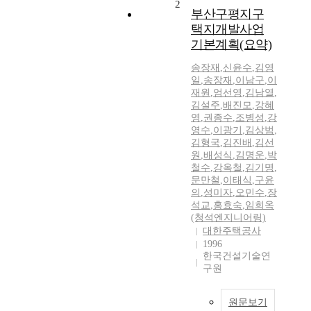
2
부산구평지구
택지개발사업
기본계획(요약)
송장재
,
신윤수
,
김영
일
,
송장재
,
이남구
,
이
재원
,
엄선영
,
김남열
,
김설주
,
배진모
,
강혜
영
,
권종수
,
조병성
,
강
영수
,
이광기
,
김상범
,
김형국
,
김진배
,
김선
원
,
배성식
,
김명운
,
박
철수
,
강옥철
,
김기명
,
문만철
,
이태식
,
구윤
의
,
성미자
,
오민수
,
장
석교
,
홍효숙
,
임희옥
(청석엔지니어링)
대한주택공사
1996
한국건설기술연
구원
원문보기