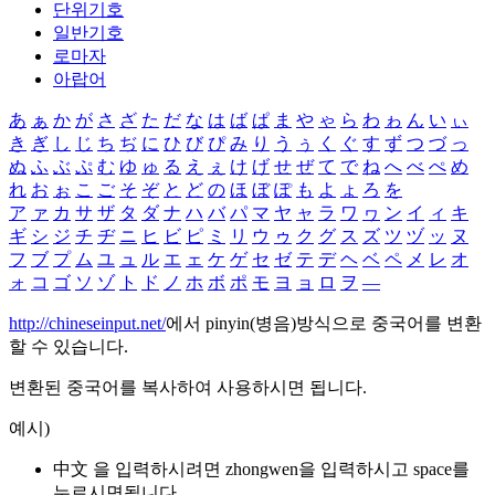
단위기호
일반기호
로마자
아랍어
あ
ぁ
か
が
さ
ざ
た
だ
な
は
ば
ぱ
ま
や
ゃ
ら
わ
ゎ
ん
い
ぃ
き
ぎ
し
じ
ち
ぢ
に
ひ
び
ぴ
み
り
う
ぅ
く
ぐ
す
ず
つ
づ
っ
ぬ
ふ
ぶ
ぷ
む
ゆ
ゅ
る
え
ぇ
け
げ
せ
ぜ
て
で
ね
へ
べ
ぺ
め
れ
お
ぉ
こ
ご
そ
ぞ
と
ど
の
ほ
ぼ
ぽ
も
よ
ょ
ろ
を
ア
ァ
カ
サ
ザ
タ
ダ
ナ
ハ
バ
パ
マ
ヤ
ャ
ラ
ワ
ヮ
ン
イ
ィ
キ
ギ
シ
ジ
チ
ヂ
ニ
ヒ
ビ
ピ
ミ
リ
ウ
ゥ
ク
グ
ス
ズ
ツ
ヅ
ッ
ヌ
フ
ブ
プ
ム
ユ
ュ
ル
エ
ェ
ケ
ゲ
セ
ゼ
テ
デ
ヘ
ベ
ペ
メ
レ
オ
ォ
コ
ゴ
ソ
ゾ
ト
ド
ノ
ホ
ボ
ポ
モ
ヨ
ョ
ロ
ヲ
―
http://chineseinput.net/
에서 pinyin(병음)방식으로 중국어를 변환
할 수 있습니다.
변환된 중국어를 복사하여 사용하시면 됩니다.
예시)
中文 을 입력하시려면
zhongwen
을 입력하시고 space를
누르시면됩니다.