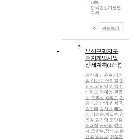
1996
한국건설기술연
구원
원문보기
5
부산구평지구
택지개발사업
상세계획(요약)
송장재
,
신윤수
,
김영
일
,
이남구
,
이재원
,
엄
선영
,
김남열
,
김설주
,
배진모
,
강혜영
,
권종
수
,
조병성
,
강영수
,
이
광기
,
김상범
,
김형국
,
김진배
,
김선원
,
배성
식
,
김명운
,
박철수
,
강
옥철
,
김기명
,
문만철
,
이태식
,
구윤의
,
성미
자
,
오민수
,
장석교
,
홍
효숙
,
임희옥(청석엔