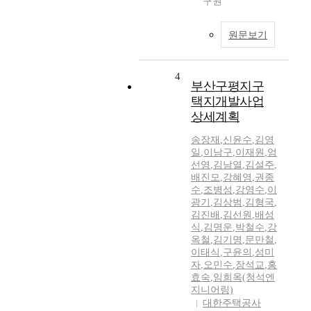
구원
원문보기
4
부산구평지구
택지개발사업
상세계획
송장재
,
신윤수
,
김영
일
,
이남구
,
이재원
,
엄
선영
,
김남열
,
김설주
,
배진모
,
강혜영
,
권종
수
,
조병성
,
강영수
,
이
광기
,
김상범
,
김형국
,
김진배
,
김선원
,
배성
식
,
김명운
,
박철수
,
강
옥철
,
김기명
,
문만철
,
이태식
,
구윤의
,
성미
자
,
오민수
,
장석교
,
홍
효숙
,
임희옥(청석엔
지니어링)
대한주택공사