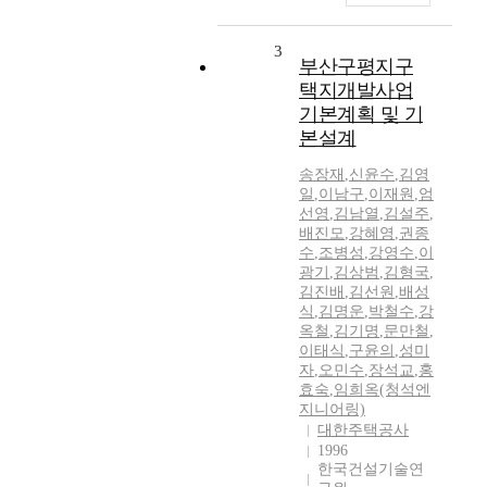
3
부산구평지구
택지개발사업
기본계획 및 기
본설계
송장재
,
신윤수
,
김영
일
,
이남구
,
이재원
,
엄
선영
,
김남열
,
김설주
,
배진모
,
강혜영
,
권종
수
,
조병성
,
강영수
,
이
광기
,
김상범
,
김형국
,
김진배
,
김선원
,
배성
식
,
김명운
,
박철수
,
강
옥철
,
김기명
,
문만철
,
이태식
,
구윤의
,
성미
자
,
오민수
,
장석교
,
홍
효숙
,
임희옥(청석엔
지니어링)
대한주택공사
1996
한국건설기술연