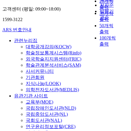
20개씩
저자순
출력
고객센터 (평일: 09:00~18:00)
발행기
30개씩
관순
1599-3122
출력
50개씩
ARS 번호안내
출력
100개씩
관련누리집
출력
대학공개강의(KOCW)
학술정보통계시스템(Rinfo)
외국학술지지원센터(FRIC)
학술관계분석서비스(SAM)
사서커뮤니티
기관회원
지식나눔(LOOK)
의학전자도서관(MEDLIS)
유관기관 사이트
교육부(MOE)
국립장애인도서관(NLD)
국립중앙도서관(NL)
국회도서관(NAL)
연구윤리정보포털(CRE)