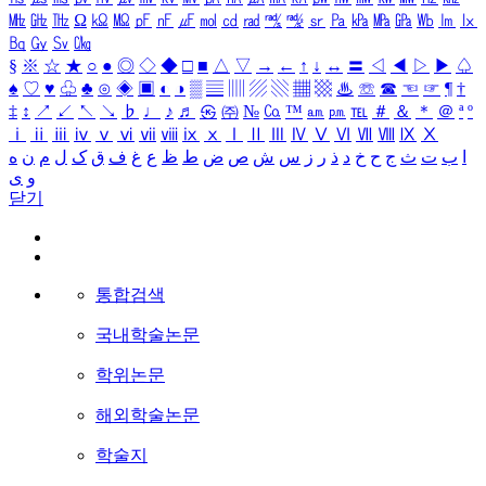
㎒
㎓
㎔
Ω
㏀
㏁
㎊
㎋
㎌
㏖
㏅
㎭
㎮
㎯
㏛
㎩
㎪
㎫
㎬
㏝
㏐
㏓
㏃
㏉
㏜
㏆
§
※
☆
★
○
●
◎
◇
◆
□
■
△
▽
→
←
↑
↓
↔
〓
◁
◀
▷
▶
♤
♠
♡
♥
♧
♣
⊙
◈
▣
◐
◑
▒
▤
▥
▨
▧
▦
▩
♨
☏
☎
☜
☞
¶
†
‡
↕
↗
↙
↖
↘
♭
♩
♪
♬
㉿
㈜
№
㏇
™
㏂
㏘
℡
＃
＆
＊
＠
ª
º
ⅰ
ⅱ
ⅲ
ⅳ
ⅴ
ⅵ
ⅶ
ⅷ
ⅸ
ⅹ
Ⅰ
Ⅱ
Ⅲ
Ⅳ
Ⅴ
Ⅵ
Ⅶ
Ⅷ
Ⅸ
Ⅹ
ا
ب
ت
ث
ج
ح
خ
د
ذ
ر
ز
س
ش
ص
ض
ط
ظ
ع
غ
ف
ق
ک
ل
م
ن
ه
و
ی
닫기
통합검색
국내학술논문
학위논문
해외학술논문
학술지