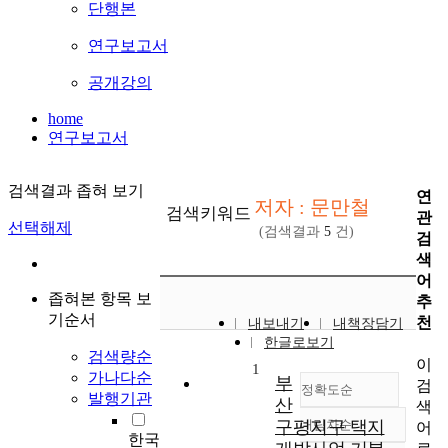
단행본
연구보고서
공개강의
home
연구보고서
검색결과 좁혀 보기
연
저자 : 문만철
검색키워드
관
선택해제
(검색결과
5
건)
검
색
어
좁혀본 항목 보
추
기순서
천
내보내기
내책장담기
한글로보기
검색량순
이
1
가나다순
부
검
정확도순
발행기관
산
색
구평지구 택지
내림차순
어
정확도
한국