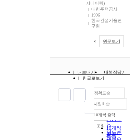
지니어링)
대한주택공사
1996
한국건설기술연
구원
원문보기
내보내기
내책장담기
한글로보기
정확도순
내림차순
정확도
순
10개씩 출력
내림차순
인기도
순
조회
10개씩
연도순
출력
제목순