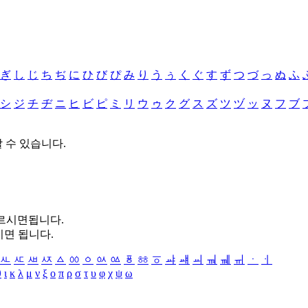
ぎ
し
じ
ち
ぢ
に
ひ
び
ぴ
み
り
う
ぅ
く
ぐ
す
ず
つ
づ
っ
ぬ
ふ
シ
ジ
チ
ヂ
ニ
ヒ
ビ
ピ
ミ
リ
ウ
ゥ
ク
グ
ス
ズ
ツ
ヅ
ッ
ヌ
フ
ブ
할 수 있습니다.
누르시면됩니다.
시면 됩니다.
ㅻ
ㅼ
ㅽ
ㅾ
ㅿ
ㆀ
ㆁ
ㆂ
ㆃ
ㆄ
ㆅ
ㆆ
ㆇ
ㆈ
ㆉ
ㆊ
ㆋ
ㆌ
ㆍ
ㆎ
θ
ι
κ
λ
μ
ν
ξ
ο
π
ρ
σ
τ
υ
φ
χ
ψ
ω