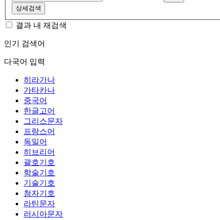
상세검색
결과 내 재검색
인기 검색어
다국어 입력
히라가나
가타카나
중국어
한글고어
그리스문자
프랑스어
독일어
히브리어
괄호기호
학술기호
기술기호
첨자기호
라틴문자
러시아문자