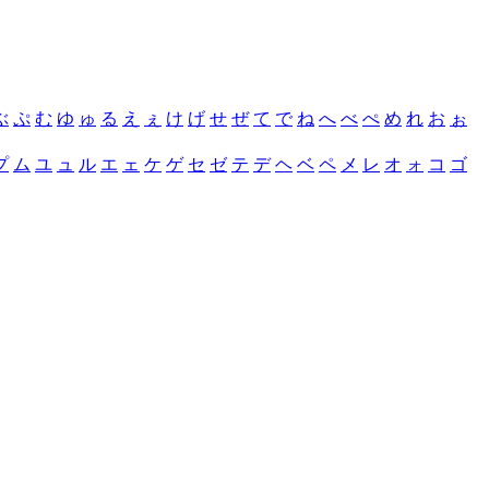
ぶ
ぷ
む
ゆ
ゅ
る
え
ぇ
け
げ
せ
ぜ
て
で
ね
へ
べ
ぺ
め
れ
お
ぉ
プ
ム
ユ
ュ
ル
エ
ェ
ケ
ゲ
セ
ゼ
テ
デ
ヘ
ベ
ペ
メ
レ
オ
ォ
コ
ゴ