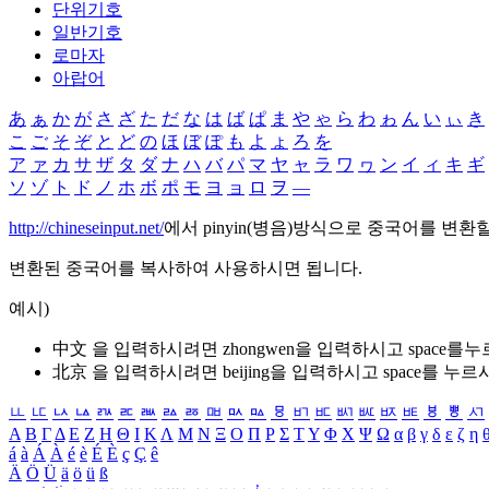
단위기호
일반기호
로마자
아랍어
あ
ぁ
か
が
さ
ざ
た
だ
な
は
ば
ぱ
ま
や
ゃ
ら
わ
ゎ
ん
い
ぃ
き
こ
ご
そ
ぞ
と
ど
の
ほ
ぼ
ぽ
も
よ
ょ
ろ
を
ア
ァ
カ
サ
ザ
タ
ダ
ナ
ハ
バ
パ
マ
ヤ
ャ
ラ
ワ
ヮ
ン
イ
ィ
キ
ギ
ソ
ゾ
ト
ド
ノ
ホ
ボ
ポ
モ
ヨ
ョ
ロ
ヲ
―
http://chineseinput.net/
에서 pinyin(병음)방식으로 중국어를 변환
변환된 중국어를 복사하여 사용하시면 됩니다.
예시)
中文 을 입력하시려면
zhongwen
을 입력하시고 space를
北京 을 입력하시려면
beijing
을 입력하시고 space를 누르
ㅥ
ㅦ
ㅧ
ㅨ
ㅩ
ㅪ
ㅫ
ㅬ
ㅭ
ㅮ
ㅯ
ㅰ
ㅱ
ㅲ
ㅳ
ㅴ
ㅵ
ㅶ
ㅷ
ㅸ
ㅹ
ㅺ
Α
Β
Γ
Δ
Ε
Ζ
Η
Θ
Ι
Κ
Λ
Μ
Ν
Ξ
Ο
Π
Ρ
Σ
Τ
Υ
Φ
Χ
Ψ
Ω
α
β
γ
δ
ε
ζ
η
á
à
Á
À
é
è
É
È
ç
Ç
ê
Ä
Ö
Ü
ä
ö
ü
ß