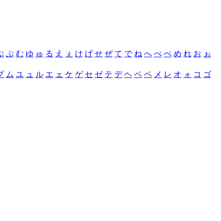
ぶ
ぷ
む
ゆ
ゅ
る
え
ぇ
け
げ
せ
ぜ
て
で
ね
へ
べ
ぺ
め
れ
お
ぉ
プ
ム
ユ
ュ
ル
エ
ェ
ケ
ゲ
セ
ゼ
テ
デ
ヘ
ベ
ペ
メ
レ
オ
ォ
コ
ゴ