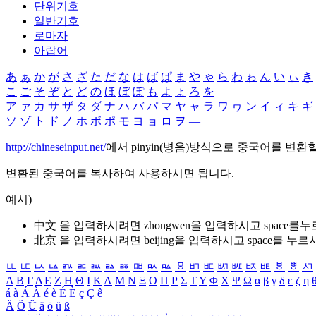
단위기호
일반기호
로마자
아랍어
あ
ぁ
か
が
さ
ざ
た
だ
な
は
ば
ぱ
ま
や
ゃ
ら
わ
ゎ
ん
い
ぃ
き
こ
ご
そ
ぞ
と
ど
の
ほ
ぼ
ぽ
も
よ
ょ
ろ
を
ア
ァ
カ
サ
ザ
タ
ダ
ナ
ハ
バ
パ
マ
ヤ
ャ
ラ
ワ
ヮ
ン
イ
ィ
キ
ギ
ソ
ゾ
ト
ド
ノ
ホ
ボ
ポ
モ
ヨ
ョ
ロ
ヲ
―
http://chineseinput.net/
에서 pinyin(병음)방식으로 중국어를 변환
변환된 중국어를 복사하여 사용하시면 됩니다.
예시)
中文 을 입력하시려면
zhongwen
을 입력하시고 space를
北京 을 입력하시려면
beijing
을 입력하시고 space를 누르
ㅥ
ㅦ
ㅧ
ㅨ
ㅩ
ㅪ
ㅫ
ㅬ
ㅭ
ㅮ
ㅯ
ㅰ
ㅱ
ㅲ
ㅳ
ㅴ
ㅵ
ㅶ
ㅷ
ㅸ
ㅹ
ㅺ
Α
Β
Γ
Δ
Ε
Ζ
Η
Θ
Ι
Κ
Λ
Μ
Ν
Ξ
Ο
Π
Ρ
Σ
Τ
Υ
Φ
Χ
Ψ
Ω
α
β
γ
δ
ε
ζ
η
á
à
Á
À
é
è
É
È
ç
Ç
ê
Ä
Ö
Ü
ä
ö
ü
ß