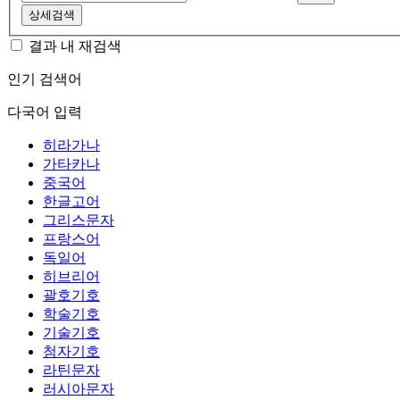
상세검색
결과 내 재검색
인기 검색어
다국어 입력
히라가나
가타카나
중국어
한글고어
그리스문자
프랑스어
독일어
히브리어
괄호기호
학술기호
기술기호
첨자기호
라틴문자
러시아문자