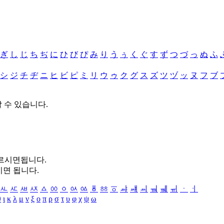
ぎ
し
じ
ち
ぢ
に
ひ
び
ぴ
み
り
う
ぅ
く
ぐ
す
ず
つ
づ
っ
ぬ
ふ
シ
ジ
チ
ヂ
ニ
ヒ
ビ
ピ
ミ
リ
ウ
ゥ
ク
グ
ス
ズ
ツ
ヅ
ッ
ヌ
フ
ブ
할 수 있습니다.
누르시면됩니다.
시면 됩니다.
ㅻ
ㅼ
ㅽ
ㅾ
ㅿ
ㆀ
ㆁ
ㆂ
ㆃ
ㆄ
ㆅ
ㆆ
ㆇ
ㆈ
ㆉ
ㆊ
ㆋ
ㆌ
ㆍ
ㆎ
θ
ι
κ
λ
μ
ν
ξ
ο
π
ρ
σ
τ
υ
φ
χ
ψ
ω