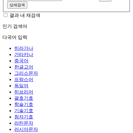
상세검색
결과 내 재검색
인기 검색어
다국어 입력
히라가나
가타카나
중국어
한글고어
그리스문자
프랑스어
독일어
히브리어
괄호기호
학술기호
기술기호
첨자기호
라틴문자
러시아문자