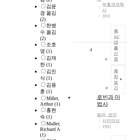
부흥과개혁
김윤
사
경 옮김
2011
(2)
한병
복
수 옮김
사/
(2)
대
조호
출
4
영
(1)
신
김재
청
한
(1)
김진
목
차
식
(1)
보
김용
기
훈
(1)
로빈과 마
Miller,
법사
Arthur
(1)
홍현
멀러
, 로빈
숙
(1)
선진여성
Muller,
1992
Richard A
(1)