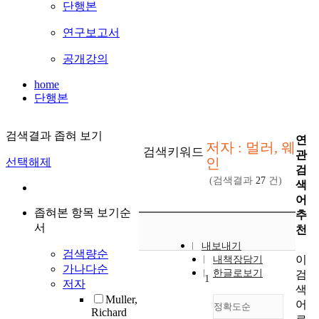
단행본
연구보고서
공개강의
home
단행본
검색결과 좁혀 보기
연
저자 : 멀러, 웨
검색키워드
관
인
선택해제
검
(검색결과
27
건)
색
어
좁혀본 항목 보기순
추
서
천
내보내기
검색량순
이
내책장담기
가나다순
한글로보기
검
1
저자
색
Muller,
어
정확도순
Richard