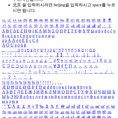
北京 을 입력하시려면
beijing
을 입력하시고 space를 누르
시면 됩니다.
ㅥ
ㅦ
ㅧ
ㅨ
ㅩ
ㅪ
ㅫ
ㅬ
ㅭ
ㅮ
ㅯ
ㅰ
ㅱ
ㅲ
ㅳ
ㅴ
ㅵ
ㅶ
ㅷ
ㅸ
ㅹ
ㅺ
ㅻ
ㅼ
ㅽ
ㅾ
ㅿ
ㆀ
ㆁ
ㆂ
ㆃ
ㆄ
ㆅ
ㆆ
ㆇ
ㆈ
ㆉ
ㆊ
ㆋ
ㆌ
ㆍ
ㆎ
Α
Β
Γ
Δ
Ε
Ζ
Η
Θ
Ι
Κ
Λ
Μ
Ν
Ξ
Ο
Π
Ρ
Σ
Τ
Υ
Φ
Χ
Ψ
Ω
α
β
γ
δ
ε
ζ
η
θ
ι
κ
λ
μ
ν
ξ
ο
π
ρ
σ
τ
υ
φ
χ
ψ
ω
á
à
Á
À
é
è
É
È
ç
Ç
ê
Ä
Ö
Ü
ä
ö
ü
ß
ְ
ֳ
ֲ
ֱ
ָ
ַ
ֵ
ֶ
ִ
ֹ
ּ
ֻ
ׂ
ׁ
ּ
ב
ה
נ
מ
צ
ת
ץ
ש
ד
ג
כ
ע
י
ח
ל
ך
ף
ק
ר
א
ט
ו
ן
ם
פ
‘
’
“
”
〔
〕
〈
〉
「
」
『
』
【
】
＂
（
）
［
］
｛
｝
±
×
÷
≠
≤
≥
∞
∴
♂
♀
∠
⊥
⌒
∂
∇
≡
≒
≪
≫
√
∽
∝
∵
∫
∬
∈
∋
⊆
⊇
⊂
⊃
∪
∩
∧
∨
￢
⇒
⇔
∀
∃
∮
∑
∏
＋
－
＜
＝
＞
、
。
·
‥
…
¨
〃
―
∥
＼
∼
´
～
ˇ
˘
˝
˚
˙
¸
˛
¡
¿
ː
！
＇
，
．
／
：
；
？
＾
＿
｀
｜
½
⅓
⅔
¼
¾
⅛
⅜
⅝
⅞
¹
²
³
⁴
ⁿ
₁
₂
₃
₄
Æ
Ð
Ħ
Ĳ
Ł
Ø
Œ
Þ
Ŧ
Ŋ
æ
đ
ð
ħ
ı
ĳ
ĸ
ŀ
ł
ø
œ
ß
þ
ŧ
ŋ
ŉ
А
Б
В
Г
Д
Е
Ё
Ж
З
И
Й
К
Л
М
Н
О
П
Р
С
Т
У
Ф
Х
Ц
Ч
Ш
Щ
Ъ
Ы
Ь
Э
Ю
Я
а
б
в
г
д
е
ё
ж
з
и
й
к
л
м
н
о
п
р
с
т
у
ф
х
ц
ч
ш
щ
ъ
ы
ь
э
ю
я
′
″
℃
Å
￠
￡
￥
¤
℉
‰
＄
％
Ｆ
￦
㎕
㎖
㎗
ℓ
㎘
㏄
㎣
㎤
㎥
㎦
㎙
㎚
㎛
㎜
㎝
㎞
㎟
㎠
㎡
㎢
㏊
㎍
㎎
㎏
㏏
㎈
㎉
㏈
㎧
㎨
㎰
㎱
㎲
㎳
㎴
㎵
㎶
㎷
㎸
㎹
㎀
㎁
㎂
㎃
㎄
㎺
㎻
㎽
㎾
㎿
㎐
㎑