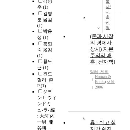
김병
복
훈
(1)
사/
대
김병
출
5
훈 옮김
신
(1)
청
박윤
(돈과 시장
정
(1)
의 경제사
홍현
상사) 자본
숙 옮김
주의의 매
(1)
황도
혹 [전자책]
근
(1)
멀러
, 제리
윈드
Human &
멀러, 존
Books(서울
P
(1)
2006
ジヨ
ン P. ウィ
ンドミ
ュ-ラ- 編
; 大河 內
6
一男, 開
휴 : 쉬고 싶
谷耕一
지만 쉬지