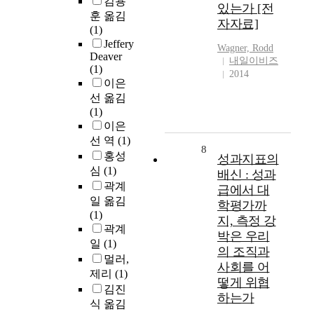
김용
있는가 [전
훈 옮김
자자료]
(1)
Jeffery
Wagner, Rodd
Deaver
내일이비즈
(1)
2014
이은
선 옮김
(1)
이은
선 역
(1)
8
홍성
성과지표의
심
(1)
배신 : 성과
곽계
급에서 대
일 옮김
학평가까
(1)
지, 측정 강
곽계
박은 우리
일
(1)
의 조직과
멀러,
사회를 어
제리
(1)
떻게 위협
김진
하는가
식 옮김