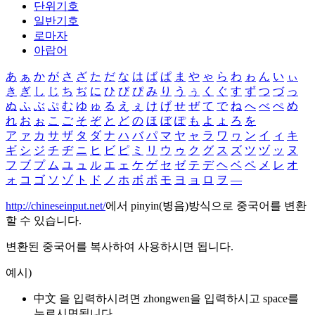
단위기호
일반기호
로마자
아랍어
あ
ぁ
か
が
さ
ざ
た
だ
な
は
ば
ぱ
ま
や
ゃ
ら
わ
ゎ
ん
い
ぃ
き
ぎ
し
じ
ち
ぢ
に
ひ
び
ぴ
み
り
う
ぅ
く
ぐ
す
ず
つ
づ
っ
ぬ
ふ
ぶ
ぷ
む
ゆ
ゅ
る
え
ぇ
け
げ
せ
ぜ
て
で
ね
へ
べ
ぺ
め
れ
お
ぉ
こ
ご
そ
ぞ
と
ど
の
ほ
ぼ
ぽ
も
よ
ょ
ろ
を
ア
ァ
カ
サ
ザ
タ
ダ
ナ
ハ
バ
パ
マ
ヤ
ャ
ラ
ワ
ヮ
ン
イ
ィ
キ
ギ
シ
ジ
チ
ヂ
ニ
ヒ
ビ
ピ
ミ
リ
ウ
ゥ
ク
グ
ス
ズ
ツ
ヅ
ッ
ヌ
フ
ブ
プ
ム
ユ
ュ
ル
エ
ェ
ケ
ゲ
セ
ゼ
テ
デ
ヘ
ベ
ペ
メ
レ
オ
ォ
コ
ゴ
ソ
ゾ
ト
ド
ノ
ホ
ボ
ポ
モ
ヨ
ョ
ロ
ヲ
―
http://chineseinput.net/
에서 pinyin(병음)방식으로 중국어를 변환
할 수 있습니다.
변환된 중국어를 복사하여 사용하시면 됩니다.
예시)
中文 을 입력하시려면
zhongwen
을 입력하시고 space를
누르시면됩니다.