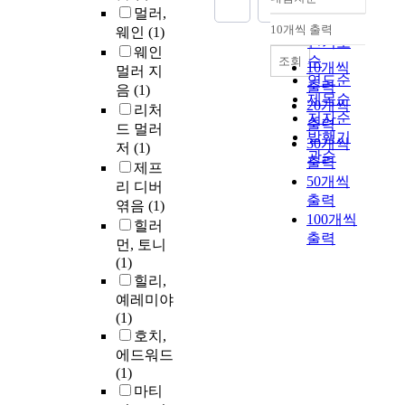
정확도
멀러,
순
10개씩 출력
웨인
(1)
내림차순
인기도
웨인
순
조회
10개씩
멀러 지
연도순
출력
음
(1)
제목순
20개씩
리처
저자순
출력
드 멀러
발행기
30개씩
저
(1)
관순
출력
제프
50개씩
리 디버
출력
엮음
(1)
100개씩
힐러
출력
먼, 토니
(1)
힐리,
예레미야
(1)
호치,
에드워드
(1)
마티