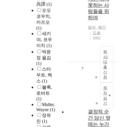
共譯
(1)
못하는 사
오오
람들을 위
코우치,
하여
카즈오
멀러
, 웨인
(1)
도솔
세키
2002
야, 코우
이치
(1)
박윤
복
사/
정 옮김
대
(1)
출
7
스타
신
우트, 렉
청
스
(1)
블록,
목
로버트
차
보
(1)
기
Muller,
Wayne
(1)
결정적 순
장유
간 당신 옆
진
(1)
에는 누가