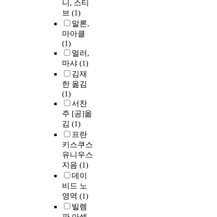
니, 스티
브
(1)
말론,
마아클
(1)
멀러,
마샤
(1)
김재
한 옮김
(1)
서찬
주 [공]옮
김
(1)
프란
키스쿠스
유니우스
지음
(1)
데이
비드 노
영역
(1)
빌렘
판 아셀