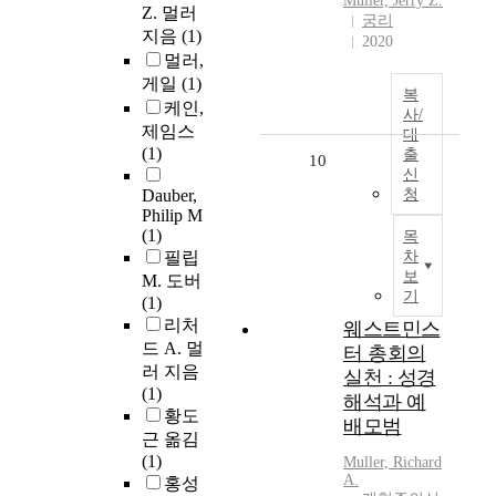
Muller, Jerry Z.
Z. 멀러
궁리
지음
(1)
2020
멀러,
게일
(1)
복
케인,
사/
제임스
대
(1)
출
10
신
Dauber,
청
Philip M
(1)
목
필립
차
보
M. 도버
기
(1)
리처
웨스트민스
드 A. 멀
터 총회의
러 지음
실천 : 성경
(1)
해석과 예
황도
배모범
근 옮김
(1)
Muller, Richard
A.
홍성