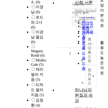
로
A.
(9)
신학 서론
내림차순
많
정확도
이경
이
Muller, Richard
순
남
(6)
10개씩 출력
내림차순
A.
본
인기도
로드
부흥과개혁
자
순
조회
와그너
10개씩
사
료
연도순
(6)
2018
출력
제목순
이경
20개씩
저자순
남 옮김
출력
복
발행기
(6)
활
30개씩
사/
관순
용
대
출력
Wagner,
출
도
50개씩
2
Rodd
(6)
신
높
출력
Muller,
청
은
100개씩
Gale
(5)
자
출력
제리
목
료
멀러 지
차
보
음
(5)
기
리처
하나님의
드 멀러
지음
(5)
본질과 속
김청
성
환
(4)