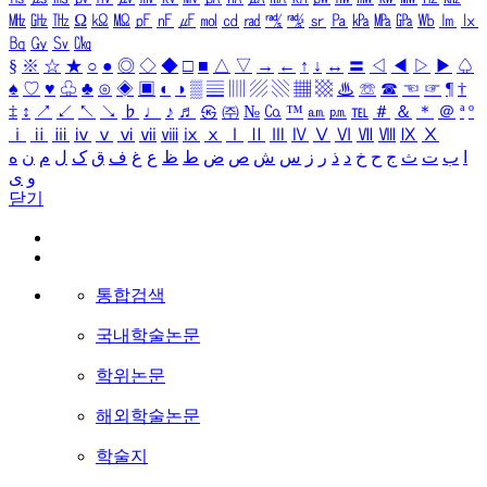
㎒
㎓
㎔
Ω
㏀
㏁
㎊
㎋
㎌
㏖
㏅
㎭
㎮
㎯
㏛
㎩
㎪
㎫
㎬
㏝
㏐
㏓
㏃
㏉
㏜
㏆
§
※
☆
★
○
●
◎
◇
◆
□
■
△
▽
→
←
↑
↓
↔
〓
◁
◀
▷
▶
♤
♠
♡
♥
♧
♣
⊙
◈
▣
◐
◑
▒
▤
▥
▨
▧
▦
▩
♨
☏
☎
☜
☞
¶
†
‡
↕
↗
↙
↖
↘
♭
♩
♪
♬
㉿
㈜
№
㏇
™
㏂
㏘
℡
＃
＆
＊
＠
ª
º
ⅰ
ⅱ
ⅲ
ⅳ
ⅴ
ⅵ
ⅶ
ⅷ
ⅸ
ⅹ
Ⅰ
Ⅱ
Ⅲ
Ⅳ
Ⅴ
Ⅵ
Ⅶ
Ⅷ
Ⅸ
Ⅹ
ا
ب
ت
ث
ج
ح
خ
د
ذ
ر
ز
س
ش
ص
ض
ط
ظ
ع
غ
ف
ق
ک
ل
م
ن
ه
و
ی
닫기
통합검색
국내학술논문
학위논문
해외학술논문
학술지