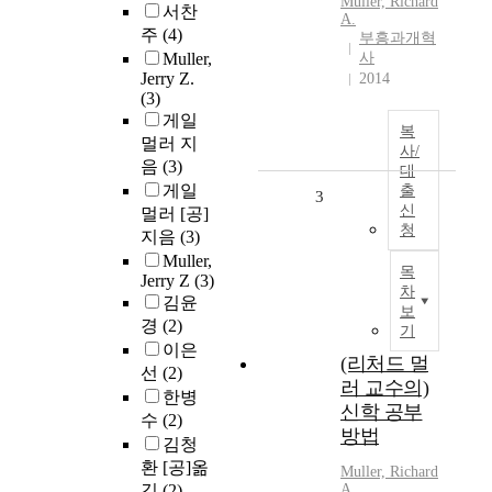
Muller, Richard
서찬
A.
주
(4)
부흥과개혁
Muller,
사
Jerry Z.
2014
(3)
게일
복
멀러 지
사/
음
(3)
대
게일
출
3
신
멀러 [공]
청
지음
(3)
Muller,
목
Jerry Z
(3)
차
김윤
보
경
(2)
기
이은
(리처드 멀
선
(2)
러 교수의)
한병
신학 공부
수
(2)
방법
김청
환 [공]옮
Muller, Richard
김
(2)
A.