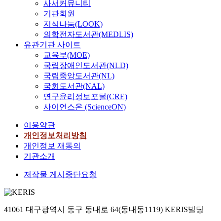
사서커뮤니티
기관회원
지식나눔(LOOK)
의학전자도서관(MEDLIS)
유관기관 사이트
교육부(MOE)
국립장애인도서관(NLD)
국립중앙도서관(NL)
국회도서관(NAL)
연구윤리정보포털(CRE)
사이언스온 (ScienceON)
이용약관
개인정보처리방침
개인정보 재동의
기관소개
저작물 게시중단요청
41061 대구광역시 동구 동내로 64(동내동1119) KERIS빌딩