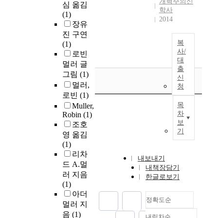
개혁주의신
심 옮김
학사
(1)
2014
장유
진 구연
복
(1)
사/
로빈
대
멀러 글
출
그림
(1)
신
멀러,
청
로빈
(1)
목
Muller,
차
Robin
(1)
보
조호
기
영 옮김
(1)
리차
내보내기
드 A.멀
내책장담기
러 지음
한글로보기
(1)
아더
정확도순
멀러 지
음
(1)
내림차순