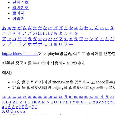
단위기호
일반기호
로마자
아랍어
あ
ぁ
か
が
さ
ざ
た
だ
な
は
ば
ぱ
ま
や
ゃ
ら
わ
ゎ
ん
い
ぃ
き
こ
ご
そ
ぞ
と
ど
の
ほ
ぼ
ぽ
も
よ
ょ
ろ
を
ア
ァ
カ
サ
ザ
タ
ダ
ナ
ハ
バ
パ
マ
ヤ
ャ
ラ
ワ
ヮ
ン
イ
ィ
キ
ギ
ソ
ゾ
ト
ド
ノ
ホ
ボ
ポ
モ
ヨ
ョ
ロ
ヲ
―
http://chineseinput.net/
에서 pinyin(병음)방식으로 중국어를 변환
변환된 중국어를 복사하여 사용하시면 됩니다.
예시)
中文 을 입력하시려면
zhongwen
을 입력하시고 space를
北京 을 입력하시려면
beijing
을 입력하시고 space를 누르
ㅥ
ㅦ
ㅧ
ㅨ
ㅩ
ㅪ
ㅫ
ㅬ
ㅭ
ㅮ
ㅯ
ㅰ
ㅱ
ㅲ
ㅳ
ㅴ
ㅵ
ㅶ
ㅷ
ㅸ
ㅹ
ㅺ
Α
Β
Γ
Δ
Ε
Ζ
Η
Θ
Ι
Κ
Λ
Μ
Ν
Ξ
Ο
Π
Ρ
Σ
Τ
Υ
Φ
Χ
Ψ
Ω
α
β
γ
δ
ε
ζ
η
á
à
Á
À
é
è
É
È
ç
Ç
ê
Ä
Ö
Ü
ä
ö
ü
ß