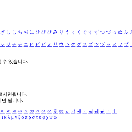
ぎ
し
じ
ち
ぢ
に
ひ
び
ぴ
み
り
う
ぅ
く
ぐ
す
ず
つ
づ
っ
ぬ
ふ
シ
ジ
チ
ヂ
ニ
ヒ
ビ
ピ
ミ
リ
ウ
ゥ
ク
グ
ス
ズ
ツ
ヅ
ッ
ヌ
フ
ブ
할 수 있습니다.
누르시면됩니다.
시면 됩니다.
ㅻ
ㅼ
ㅽ
ㅾ
ㅿ
ㆀ
ㆁ
ㆂ
ㆃ
ㆄ
ㆅ
ㆆ
ㆇ
ㆈ
ㆉ
ㆊ
ㆋ
ㆌ
ㆍ
ㆎ
θ
ι
κ
λ
μ
ν
ξ
ο
π
ρ
σ
τ
υ
φ
χ
ψ
ω