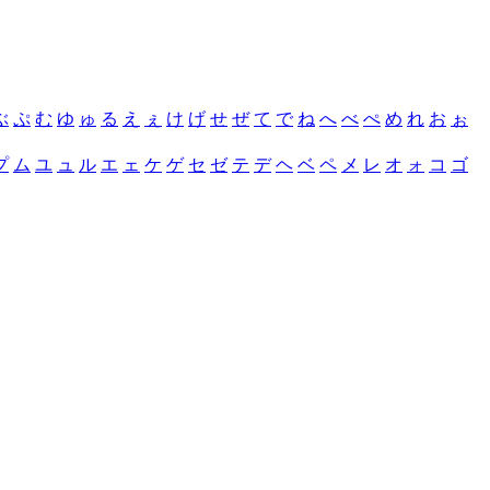
ぶ
ぷ
む
ゆ
ゅ
る
え
ぇ
け
げ
せ
ぜ
て
で
ね
へ
べ
ぺ
め
れ
お
ぉ
プ
ム
ユ
ュ
ル
エ
ェ
ケ
ゲ
セ
ゼ
テ
デ
ヘ
ベ
ペ
メ
レ
オ
ォ
コ
ゴ