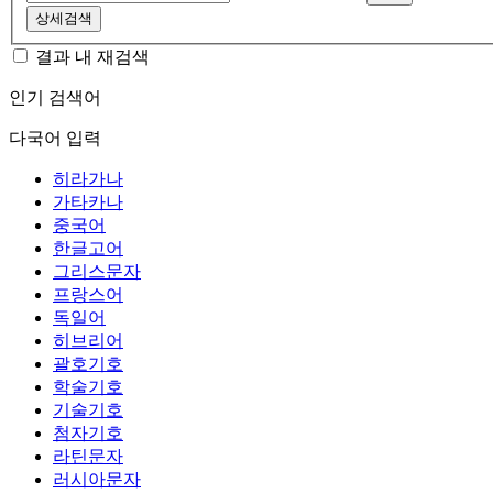
상세검색
결과 내 재검색
인기 검색어
다국어 입력
히라가나
가타카나
중국어
한글고어
그리스문자
프랑스어
독일어
히브리어
괄호기호
학술기호
기술기호
첨자기호
라틴문자
러시아문자