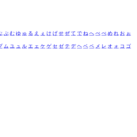
ぶ
ぷ
む
ゆ
ゅ
る
え
ぇ
け
げ
せ
ぜ
て
で
ね
へ
べ
ぺ
め
れ
お
ぉ
プ
ム
ユ
ュ
ル
エ
ェ
ケ
ゲ
セ
ゼ
テ
デ
ヘ
ベ
ペ
メ
レ
オ
ォ
コ
ゴ