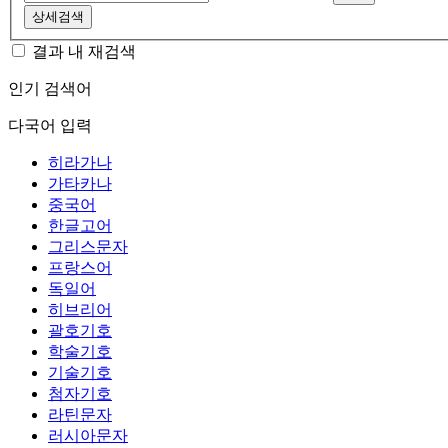
상세검색
결과 내 재검색
인기 검색어
다국어 입력
히라가나
가타카나
중국어
한글고어
그리스문자
프랑스어
독일어
히브리어
괄호기호
학술기호
기술기호
첨자기호
라틴문자
러시아문자