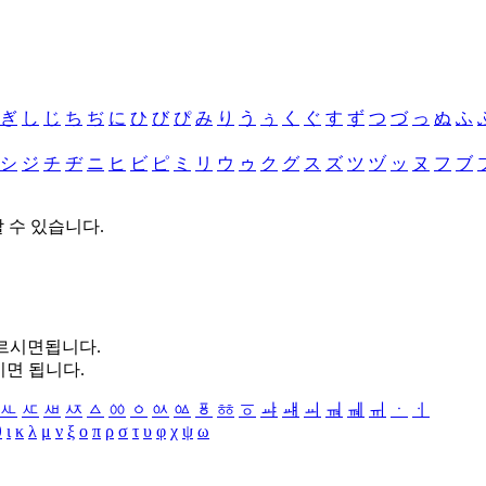
ぎ
し
じ
ち
ぢ
に
ひ
び
ぴ
み
り
う
ぅ
く
ぐ
す
ず
つ
づ
っ
ぬ
ふ
シ
ジ
チ
ヂ
ニ
ヒ
ビ
ピ
ミ
リ
ウ
ゥ
ク
グ
ス
ズ
ツ
ヅ
ッ
ヌ
フ
ブ
할 수 있습니다.
누르시면됩니다.
시면 됩니다.
ㅻ
ㅼ
ㅽ
ㅾ
ㅿ
ㆀ
ㆁ
ㆂ
ㆃ
ㆄ
ㆅ
ㆆ
ㆇ
ㆈ
ㆉ
ㆊ
ㆋ
ㆌ
ㆍ
ㆎ
θ
ι
κ
λ
μ
ν
ξ
ο
π
ρ
σ
τ
υ
φ
χ
ψ
ω