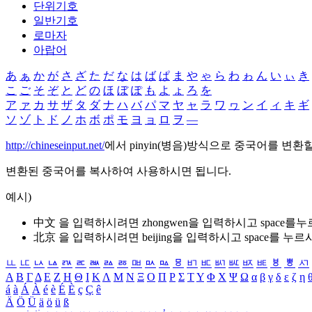
단위기호
일반기호
로마자
아랍어
あ
ぁ
か
が
さ
ざ
た
だ
な
は
ば
ぱ
ま
や
ゃ
ら
わ
ゎ
ん
い
ぃ
き
こ
ご
そ
ぞ
と
ど
の
ほ
ぼ
ぽ
も
よ
ょ
ろ
を
ア
ァ
カ
サ
ザ
タ
ダ
ナ
ハ
バ
パ
マ
ヤ
ャ
ラ
ワ
ヮ
ン
イ
ィ
キ
ギ
ソ
ゾ
ト
ド
ノ
ホ
ボ
ポ
モ
ヨ
ョ
ロ
ヲ
―
http://chineseinput.net/
에서 pinyin(병음)방식으로 중국어를 변환
변환된 중국어를 복사하여 사용하시면 됩니다.
예시)
中文 을 입력하시려면
zhongwen
을 입력하시고 space를
北京 을 입력하시려면
beijing
을 입력하시고 space를 누르
ㅥ
ㅦ
ㅧ
ㅨ
ㅩ
ㅪ
ㅫ
ㅬ
ㅭ
ㅮ
ㅯ
ㅰ
ㅱ
ㅲ
ㅳ
ㅴ
ㅵ
ㅶ
ㅷ
ㅸ
ㅹ
ㅺ
Α
Β
Γ
Δ
Ε
Ζ
Η
Θ
Ι
Κ
Λ
Μ
Ν
Ξ
Ο
Π
Ρ
Σ
Τ
Υ
Φ
Χ
Ψ
Ω
α
β
γ
δ
ε
ζ
η
á
à
Á
À
é
è
É
È
ç
Ç
ê
Ä
Ö
Ü
ä
ö
ü
ß