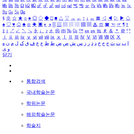
㎒
㎓
㎔
Ω
㏀
㏁
㎊
㎋
㎌
㏖
㏅
㎭
㎮
㎯
㏛
㎩
㎪
㎫
㎬
㏝
㏐
㏓
㏃
㏉
㏜
㏆
§
※
☆
★
○
●
◎
◇
◆
□
■
△
▽
→
←
↑
↓
↔
〓
◁
◀
▷
▶
♤
♠
♡
♥
♧
♣
⊙
◈
▣
◐
◑
▒
▤
▥
▨
▧
▦
▩
♨
☏
☎
☜
☞
¶
†
‡
↕
↗
↙
↖
↘
♭
♩
♪
♬
㉿
㈜
№
㏇
™
㏂
㏘
℡
＃
＆
＊
＠
ª
º
ⅰ
ⅱ
ⅲ
ⅳ
ⅴ
ⅵ
ⅶ
ⅷ
ⅸ
ⅹ
Ⅰ
Ⅱ
Ⅲ
Ⅳ
Ⅴ
Ⅵ
Ⅶ
Ⅷ
Ⅸ
Ⅹ
ا
ب
ت
ث
ج
ح
خ
د
ذ
ر
ز
س
ش
ص
ض
ط
ظ
ع
غ
ف
ق
ک
ل
م
ن
ه
و
ی
닫기
통합검색
국내학술논문
학위논문
해외학술논문
학술지