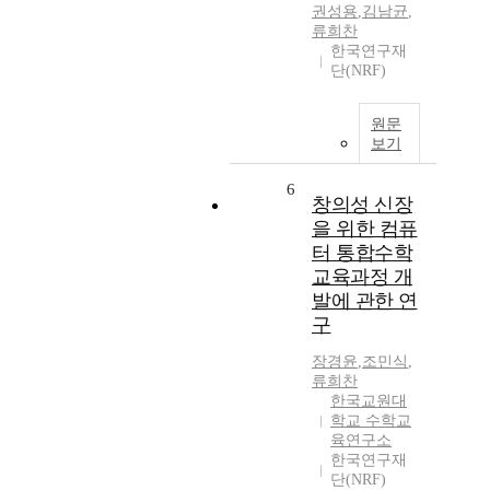
권성용
,
김남균
,
류희찬
한국연구재
단(NRF)
원문
보기
6
창의성 신장
을 위한 컴퓨
터 통합수학
교육과정 개
발에 관한 연
구
장경윤
,
조민식
,
류희찬
한국교원대
학교 수학교
육연구소
한국연구재
단(NRF)