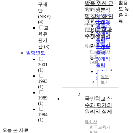
정확도
활용
발을 위한 교
구재
순
도 높
10개씩 출력
육과정분석
단
내림차순
인기도
은 자
및 상세화 연
(NRF)
순
조회
료
10개씩
(4)
구 : 산수
연도순
교
출력
[T04]수학과
제목순
육유
20개씩
주제해설서
저자순
관기
출력
발행기
관
(3)
류희찬
30개씩
관순
한국교육개
발행연도
출력
발원
50개씩
1989
2001
출력
(1)
100개씩
원문
출력
1993
보기
(1)
2
1989
국민학교 산
(1)
수과 평가의
원리와 실제
1984
(1)
류희찬
한국교육개
오늘 본 자료
발원