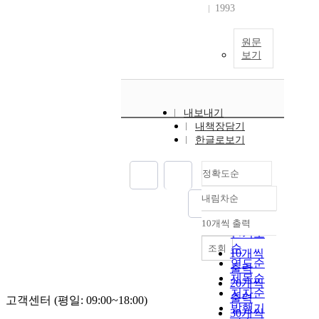
1993
원문
보기
내보내기
내책장담기
한글로보기
정확도순
내림차순
정확도
순
10개씩 출력
내림차순
인기도
순
조회
10개씩
연도순
출력
제목순
20개씩
저자순
출력
고객센터 (평일: 09:00~18:00)
발행기
30개씩