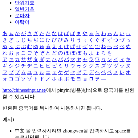
단위기호
일반기호
로마자
아랍어
あ
ぁ
か
が
さ
ざ
た
だ
な
は
ば
ぱ
ま
や
ゃ
ら
わ
ゎ
ん
い
ぃ
き
ぎ
し
じ
ち
ぢ
に
ひ
び
ぴ
み
り
う
ぅ
く
ぐ
す
ず
つ
づ
っ
ぬ
ふ
ぶ
ぷ
む
ゆ
ゅ
る
え
ぇ
け
げ
せ
ぜ
て
で
ね
へ
べ
ぺ
め
れ
お
ぉ
こ
ご
そ
ぞ
と
ど
の
ほ
ぼ
ぽ
も
よ
ょ
ろ
を
ア
ァ
カ
サ
ザ
タ
ダ
ナ
ハ
バ
パ
マ
ヤ
ャ
ラ
ワ
ヮ
ン
イ
ィ
キ
ギ
シ
ジ
チ
ヂ
ニ
ヒ
ビ
ピ
ミ
リ
ウ
ゥ
ク
グ
ス
ズ
ツ
ヅ
ッ
ヌ
フ
ブ
プ
ム
ユ
ュ
ル
エ
ェ
ケ
ゲ
セ
ゼ
テ
デ
ヘ
ベ
ペ
メ
レ
オ
ォ
コ
ゴ
ソ
ゾ
ト
ド
ノ
ホ
ボ
ポ
モ
ヨ
ョ
ロ
ヲ
―
http://chineseinput.net/
에서 pinyin(병음)방식으로 중국어를 변환
할 수 있습니다.
변환된 중국어를 복사하여 사용하시면 됩니다.
예시)
中文 을 입력하시려면
zhongwen
을 입력하시고 space를
누르시면됩니다.