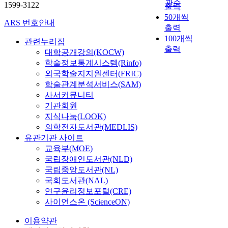
관순
1599-3122
출력
50개씩
ARS 번호안내
출력
100개씩
관련누리집
출력
대학공개강의(KOCW)
학술정보통계시스템(Rinfo)
외국학술지지원센터(FRIC)
학술관계분석서비스(SAM)
사서커뮤니티
기관회원
지식나눔(LOOK)
의학전자도서관(MEDLIS)
유관기관 사이트
교육부(MOE)
국립장애인도서관(NLD)
국립중앙도서관(NL)
국회도서관(NAL)
연구윤리정보포털(CRE)
사이언스온 (ScienceON)
이용약관