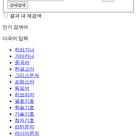
상세검색
결과 내 재검색
인기 검색어
다국어 입력
히라가나
가타카나
중국어
한글고어
그리스문자
프랑스어
독일어
히브리어
괄호기호
학술기호
기술기호
첨자기호
라틴문자
러시아문자