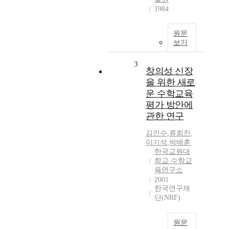
1984
원문
보기
3
창의성 신장
을 위한 새로
운 수학교육
평가 방안에
관한 연구
김인수
,
류희찬
,
이기석
,
박배훈
한국교원대
학교 수학교
육연구소
2001
한국연구재
단(NRF)
원문