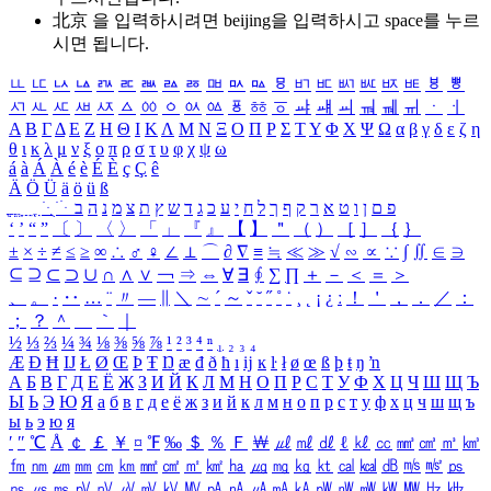
北京 을 입력하시려면
beijing
을 입력하시고 space를 누르
시면 됩니다.
ㅥ
ㅦ
ㅧ
ㅨ
ㅩ
ㅪ
ㅫ
ㅬ
ㅭ
ㅮ
ㅯ
ㅰ
ㅱ
ㅲ
ㅳ
ㅴ
ㅵ
ㅶ
ㅷ
ㅸ
ㅹ
ㅺ
ㅻ
ㅼ
ㅽ
ㅾ
ㅿ
ㆀ
ㆁ
ㆂ
ㆃ
ㆄ
ㆅ
ㆆ
ㆇ
ㆈ
ㆉ
ㆊ
ㆋ
ㆌ
ㆍ
ㆎ
Α
Β
Γ
Δ
Ε
Ζ
Η
Θ
Ι
Κ
Λ
Μ
Ν
Ξ
Ο
Π
Ρ
Σ
Τ
Υ
Φ
Χ
Ψ
Ω
α
β
γ
δ
ε
ζ
η
θ
ι
κ
λ
μ
ν
ξ
ο
π
ρ
σ
τ
υ
φ
χ
ψ
ω
á
à
Á
À
é
è
É
È
ç
Ç
ê
Ä
Ö
Ü
ä
ö
ü
ß
ְ
ֳ
ֲ
ֱ
ָ
ַ
ֵ
ֶ
ִ
ֹ
ּ
ֻ
ׂ
ׁ
ּ
ב
ה
נ
מ
צ
ת
ץ
ש
ד
ג
כ
ע
י
ח
ל
ך
ף
ק
ר
א
ט
ו
ן
ם
פ
‘
’
“
”
〔
〕
〈
〉
「
」
『
』
【
】
＂
（
）
［
］
｛
｝
±
×
÷
≠
≤
≥
∞
∴
♂
♀
∠
⊥
⌒
∂
∇
≡
≒
≪
≫
√
∽
∝
∵
∫
∬
∈
∋
⊆
⊇
⊂
⊃
∪
∩
∧
∨
￢
⇒
⇔
∀
∃
∮
∑
∏
＋
－
＜
＝
＞
、
。
·
‥
…
¨
〃
―
∥
＼
∼
´
～
ˇ
˘
˝
˚
˙
¸
˛
¡
¿
ː
！
＇
，
．
／
：
；
？
＾
＿
｀
｜
½
⅓
⅔
¼
¾
⅛
⅜
⅝
⅞
¹
²
³
⁴
ⁿ
₁
₂
₃
₄
Æ
Ð
Ħ
Ĳ
Ł
Ø
Œ
Þ
Ŧ
Ŋ
æ
đ
ð
ħ
ı
ĳ
ĸ
ŀ
ł
ø
œ
ß
þ
ŧ
ŋ
ŉ
А
Б
В
Г
Д
Е
Ё
Ж
З
И
Й
К
Л
М
Н
О
П
Р
С
Т
У
Ф
Х
Ц
Ч
Ш
Щ
Ъ
Ы
Ь
Э
Ю
Я
а
б
в
г
д
е
ё
ж
з
и
й
к
л
м
н
о
п
р
с
т
у
ф
х
ц
ч
ш
щ
ъ
ы
ь
э
ю
я
′
″
℃
Å
￠
￡
￥
¤
℉
‰
＄
％
Ｆ
￦
㎕
㎖
㎗
ℓ
㎘
㏄
㎣
㎤
㎥
㎦
㎙
㎚
㎛
㎜
㎝
㎞
㎟
㎠
㎡
㎢
㏊
㎍
㎎
㎏
㏏
㎈
㎉
㏈
㎧
㎨
㎰
㎱
㎲
㎳
㎴
㎵
㎶
㎷
㎸
㎹
㎀
㎁
㎂
㎃
㎄
㎺
㎻
㎽
㎾
㎿
㎐
㎑