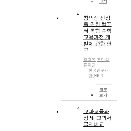
보기
4
창의성 신장
을 위한 컴퓨
터 통합 수학
교육과정 개
발에 관한 연
구
장경윤
,
조민식
,
류희찬
한국연구재
단(NRF)
원문
보기
5
교과교육과
정 및 교과서
국제비교