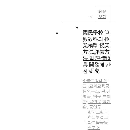
원문
보기
7
國民學校 算
數敎科의 授
業模型.授業
方法.評價方
法 및 評價道
具 開發에 관
한 硏究
한국교원대학
교. 교과교육공
동연구소, 편
,
전
평국, 연구
,
류희
찬, 공연구
,
양인
환, 공연구
한국교원대
학교부설교
과교육공동
연구소