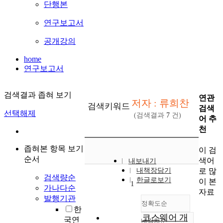
단행본
연구보고서
공개강의
home
연구보고서
검색결과 좁혀 보기
연관
저자 : 류희찬
검색키워드
검색
선택해제
(검색결과
7
건)
어 추
천
좁혀본 항목 보기
이 검
순서
색어
내보내기
로 많
내책장담기
검색량순
한글로보기
이 본
1
가나다순
자료
발행기관
정확도순
한
코스웨어 개
국연
내림차순