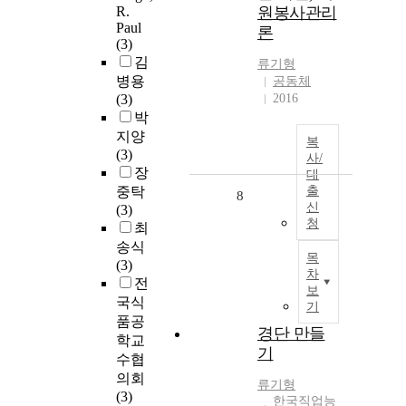
R.
원봉사관리
Paul
론
(3)
김
류기형
병용
공동체
(3)
2016
박
지양
복
(3)
사/
장
대
중탁
출
8
신
(3)
청
최
송식
목
(3)
차
전
보
국식
기
품공
경단 만들
학교
기
수협
의회
류기형
(3)
한국직업능