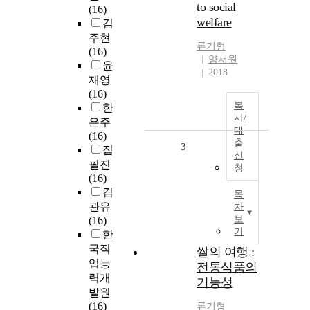
to social
(16)
welfare
김
주현
류기형
(16)
양서원
윤
2018
재영
(16)
복
한
사/
은주
대
(16)
출
3
집
신
필진
청
(16)
김
목
관유
차
보
(16)
기
한
국직
쌀의 여행 :
업능
전통식품의
력개
기능성
발원
(16)
류기형