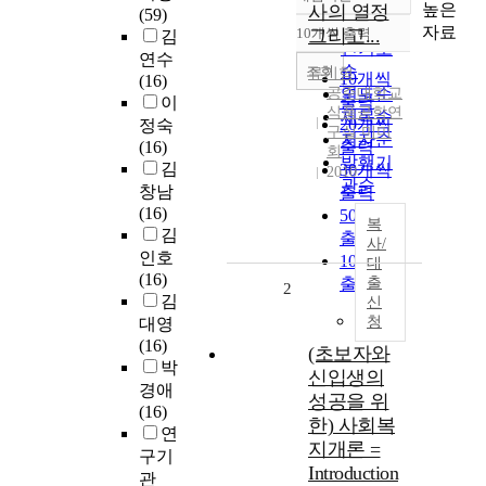
정확도
높은
사의 열정
(59)
순
자료
10개씩 출력
그리고...
김
내림차순
인기도
연수
순
조회
류기형
10개씩
(16)
공주대학교
연도순
출력
이
식품공학연
제목순
20개씩
정숙
구실 미미
저자순
(16)
출력
회
발행기
김
30개씩
2010
관순
창남
출력
(16)
50개씩
복
김
출력
사/
인호
100개씩
대
(16)
출력
출
2
김
신
청
대영
(16)
(초보자와
박
신입생의
경애
성공을 위
(16)
한) 사회복
연
지개론 =
구기
Introduction
관