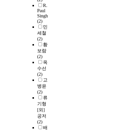
R.
Paul
Singh
(2)
민
세철
(2)
황
보람
(2)
옥
수선
(2)
고
병윤
(2)
류
기형
[외]
공저
(2)
배