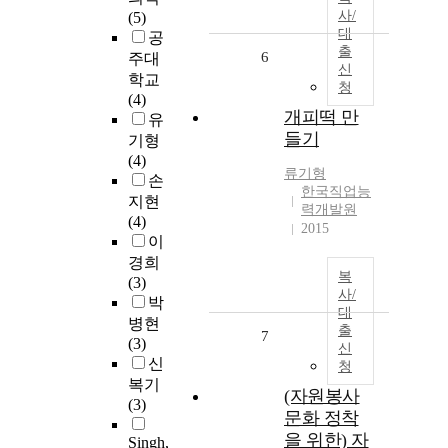
사/
(5)
대
공
출
6
주대
신
학교
청
(4)
개피떡 만
유
들기
기형
(4)
류기형
손
한국직업능
지현
력개발원
(4)
2015
이
경희
복
(3)
사/
박
대
병현
출
7
(3)
신
신
청
복기
(자원봉사
(3)
문화 정착
을 위한) 자
Singh,