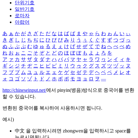
단위기호
일반기호
로마자
아랍어
あ
ぁ
か
が
さ
ざ
た
だ
な
は
ば
ぱ
ま
や
ゃ
ら
わ
ゎ
ん
い
ぃ
き
ぎ
し
じ
ち
ぢ
に
ひ
び
ぴ
み
り
う
ぅ
く
ぐ
す
ず
つ
づ
っ
ぬ
ふ
ぶ
ぷ
む
ゆ
ゅ
る
え
ぇ
け
げ
せ
ぜ
て
で
ね
へ
べ
ぺ
め
れ
お
ぉ
こ
ご
そ
ぞ
と
ど
の
ほ
ぼ
ぽ
も
よ
ょ
ろ
を
ア
ァ
カ
サ
ザ
タ
ダ
ナ
ハ
バ
パ
マ
ヤ
ャ
ラ
ワ
ヮ
ン
イ
ィ
キ
ギ
シ
ジ
チ
ヂ
ニ
ヒ
ビ
ピ
ミ
リ
ウ
ゥ
ク
グ
ス
ズ
ツ
ヅ
ッ
ヌ
フ
ブ
プ
ム
ユ
ュ
ル
エ
ェ
ケ
ゲ
セ
ゼ
テ
デ
ヘ
ベ
ペ
メ
レ
オ
ォ
コ
ゴ
ソ
ゾ
ト
ド
ノ
ホ
ボ
ポ
モ
ヨ
ョ
ロ
ヲ
―
http://chineseinput.net/
에서 pinyin(병음)방식으로 중국어를 변환
할 수 있습니다.
변환된 중국어를 복사하여 사용하시면 됩니다.
예시)
中文 을 입력하시려면
zhongwen
을 입력하시고 space를
누르시면됩니다.