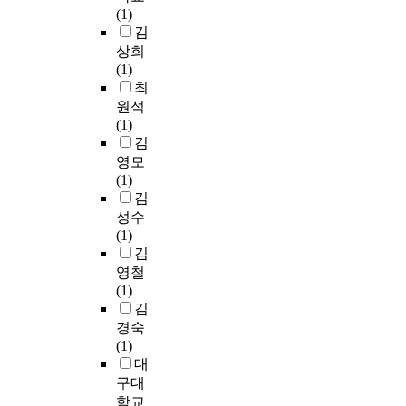
(1)
김
상희
(1)
최
원석
(1)
김
영모
(1)
김
성수
(1)
김
영철
(1)
김
경숙
(1)
대
구대
학교