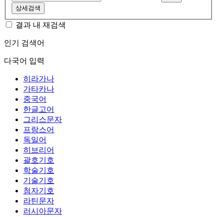
상세검색
결과 내 재검색
인기 검색어
다국어 입력
히라가나
가타카나
중국어
한글고어
그리스문자
프랑스어
독일어
히브리어
괄호기호
학술기호
기술기호
첨자기호
라틴문자
러시아문자