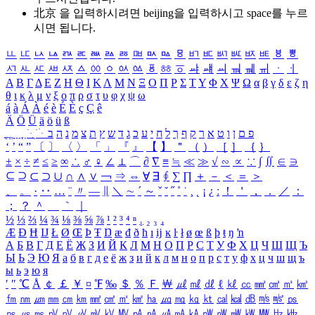
北京 을 입력하시려면
beijing
을 입력하시고 space를 누르
시면 됩니다.
ㅥ
ㅦ
ㅧ
ㅨ
ㅩ
ㅪ
ㅫ
ㅬ
ㅭ
ㅮ
ㅯ
ㅰ
ㅱ
ㅲ
ㅳ
ㅴ
ㅵ
ㅶ
ㅷ
ㅸ
ㅹ
ㅺ
ㅻ
ㅼ
ㅽ
ㅾ
ㅿ
ㆀ
ㆁ
ㆂ
ㆃ
ㆄ
ㆅ
ㆆ
ㆇ
ㆈ
ㆉ
ㆊ
ㆋ
ㆌ
ㆍ
ㆎ
Α
Β
Γ
Δ
Ε
Ζ
Η
Θ
Ι
Κ
Λ
Μ
Ν
Ξ
Ο
Π
Ρ
Σ
Τ
Υ
Φ
Χ
Ψ
Ω
α
β
γ
δ
ε
ζ
η
θ
ι
κ
λ
μ
ν
ξ
ο
π
ρ
σ
τ
υ
φ
χ
ψ
ω
á
à
Á
À
é
è
É
È
ç
Ç
ê
Ä
Ö
Ü
ä
ö
ü
ß
ְ
ֳ
ֲ
ֱ
ָ
ַ
ֵ
ֶ
ִ
ֹ
ּ
ֻ
ׂ
ׁ
ּ
ב
ה
נ
מ
צ
ת
ץ
ש
ד
ג
כ
ע
י
ח
ל
ך
ף
ק
ר
א
ט
ו
ן
ם
פ
‘
’
“
”
〔
〕
〈
〉
「
」
『
』
【
】
＂
（
）
［
］
｛
｝
±
×
÷
≠
≤
≥
∞
∴
♂
♀
∠
⊥
⌒
∂
∇
≡
≒
≪
≫
√
∽
∝
∵
∫
∬
∈
∋
⊆
⊇
⊂
⊃
∪
∩
∧
∨
￢
⇒
⇔
∀
∃
∮
∑
∏
＋
－
＜
＝
＞
、
。
·
‥
…
¨
〃
―
∥
＼
∼
´
～
ˇ
˘
˝
˚
˙
¸
˛
¡
¿
ː
！
＇
，
．
／
：
；
？
＾
＿
｀
｜
½
⅓
⅔
¼
¾
⅛
⅜
⅝
⅞
¹
²
³
⁴
ⁿ
₁
₂
₃
₄
Æ
Ð
Ħ
Ĳ
Ł
Ø
Œ
Þ
Ŧ
Ŋ
æ
đ
ð
ħ
ı
ĳ
ĸ
ŀ
ł
ø
œ
ß
þ
ŧ
ŋ
ŉ
А
Б
В
Г
Д
Е
Ё
Ж
З
И
Й
К
Л
М
Н
О
П
Р
С
Т
У
Ф
Х
Ц
Ч
Ш
Щ
Ъ
Ы
Ь
Э
Ю
Я
а
б
в
г
д
е
ё
ж
з
и
й
к
л
м
н
о
п
р
с
т
у
ф
х
ц
ч
ш
щ
ъ
ы
ь
э
ю
я
′
″
℃
Å
￠
￡
￥
¤
℉
‰
＄
％
Ｆ
￦
㎕
㎖
㎗
ℓ
㎘
㏄
㎣
㎤
㎥
㎦
㎙
㎚
㎛
㎜
㎝
㎞
㎟
㎠
㎡
㎢
㏊
㎍
㎎
㎏
㏏
㎈
㎉
㏈
㎧
㎨
㎰
㎱
㎲
㎳
㎴
㎵
㎶
㎷
㎸
㎹
㎀
㎁
㎂
㎃
㎄
㎺
㎻
㎽
㎾
㎿
㎐
㎑