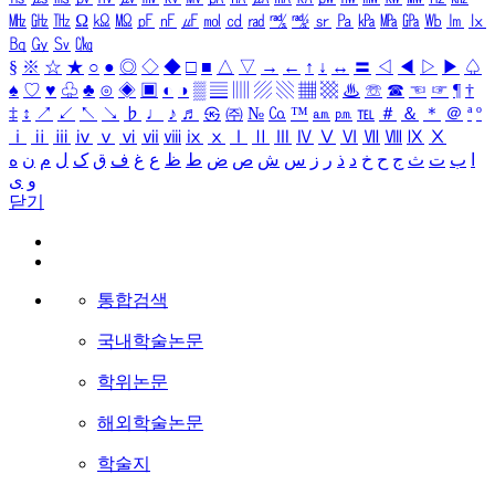
㎒
㎓
㎔
Ω
㏀
㏁
㎊
㎋
㎌
㏖
㏅
㎭
㎮
㎯
㏛
㎩
㎪
㎫
㎬
㏝
㏐
㏓
㏃
㏉
㏜
㏆
§
※
☆
★
○
●
◎
◇
◆
□
■
△
▽
→
←
↑
↓
↔
〓
◁
◀
▷
▶
♤
♠
♡
♥
♧
♣
⊙
◈
▣
◐
◑
▒
▤
▥
▨
▧
▦
▩
♨
☏
☎
☜
☞
¶
†
‡
↕
↗
↙
↖
↘
♭
♩
♪
♬
㉿
㈜
№
㏇
™
㏂
㏘
℡
＃
＆
＊
＠
ª
º
ⅰ
ⅱ
ⅲ
ⅳ
ⅴ
ⅵ
ⅶ
ⅷ
ⅸ
ⅹ
Ⅰ
Ⅱ
Ⅲ
Ⅳ
Ⅴ
Ⅵ
Ⅶ
Ⅷ
Ⅸ
Ⅹ
ا
ب
ت
ث
ج
ح
خ
د
ذ
ر
ز
س
ش
ص
ض
ط
ظ
ع
غ
ف
ق
ک
ل
م
ن
ه
و
ی
닫기
통합검색
국내학술논문
학위논문
해외학술논문
학술지