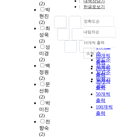
내책장담기
(2)
한글로보기
박
현진
정확도순
(2)
최
내림차순
정확도
성욱
순
(2)
10개씩 출력
내림차순
성
인기도
미경
순
조회
10개씩
(2)
연도순
출력
백
제목순
20개씩
정원
저자순
출력
(2)
발행기
30개씩
문
관순
출력
선화
50개씩
(2)
출력
박
100개씩
미진
출력
(2)
전
향숙
(2)