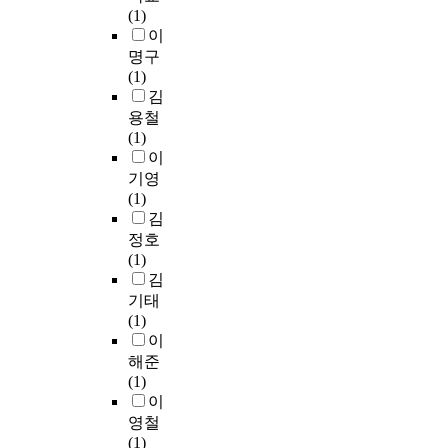
(1)
이
명구
(1)
김
용철
(1)
이
기영
(1)
김
정호
(1)
김
기태
(1)
이
해준
(1)
이
영철
(1)