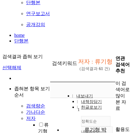
단행본
연구보고서
공개강의
home
단행본
검색결과 좁혀 보기
연관
저자 : 류기형
검색키워드
검색어
선택해제
(검색결과
61
건)
추천
이 검
좁혀본 항목 보기
색어로
순서
많이
내보내기
본 자
내책장담기
검색량순
한글로보기
료
1
가나다순
저자
정확도순
류
활용도
류기형 박
기형
내림차순