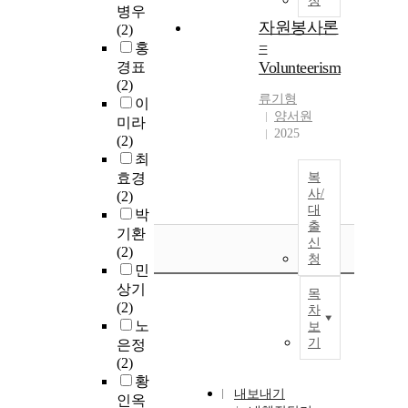
청
병우
자원봉사론
(2)
=
홍
Volunteerism
경표
(2)
류기형
이
양서원
미라
2025
(2)
최
효경
복
사/
(2)
대
박
출
기환
신
(2)
청
민
상기
목
(2)
차
노
보
기
은정
(2)
황
내보내기
인옥