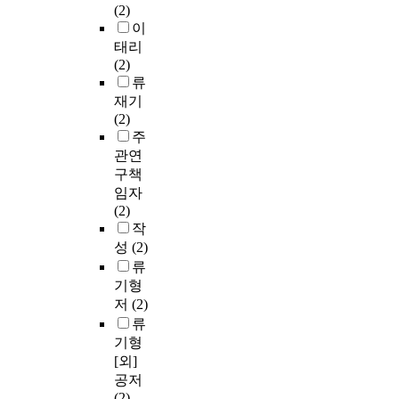
(2)
이
태리
(2)
류
재기
(2)
주
관연
구책
임자
(2)
작
성
(2)
류
기형
저
(2)
류
기형
[외]
공저
(2)