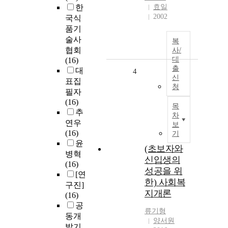
한
효일
2002
국식
품기
술사
복
협회
사/
대
(16)
출
대
4
신
표집
청
필자
(16)
목
추
차
연우
보
(16)
기
윤
(초보자와
병혁
신입생의
(16)
성공을 위
[연
한) 사회복
구진]
지개론
(16)
공
류기형
동개
양서원
발기