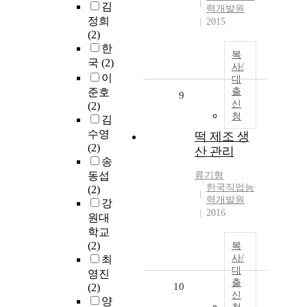
김
력개발원
정희
2015
(2)
한
복
국
(2)
사/
이
대
준호
출
9
신
(2)
청
김
수영
떡 제조 생
(2)
산 관리
송
동섭
류기형
한국직업능
(2)
력개발원
강
2016
원대
학교
(2)
복
사/
최
대
영진
출
10
(2)
신
양