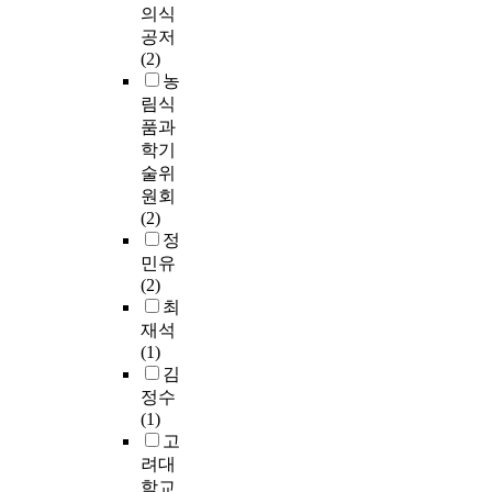
의식
공저
(2)
농
림식
품과
학기
술위
원회
(2)
정
민유
(2)
최
재석
(1)
김
정수
(1)
고
려대
학교