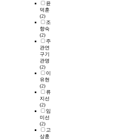
윤
덕훈
(2)
조
향숙
(2)
주
관연
구기
관명
(2)
이
유현
(2)
류
지선
(2)
임
미선
(2)
고
상훈