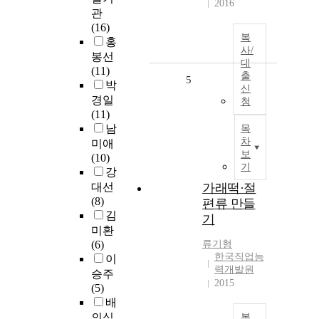
2016
관
(16)
복
홍
사/
봉선
대
(11)
출
5
박
신
경일
청
(11)
남
목
차
미애
보
(10)
기
강
대선
가래떡·절
(8)
편류 만들
김
기
미환
(6)
류기형
한국직업능
이
력개발원
승주
2015
(5)
배
의식
복