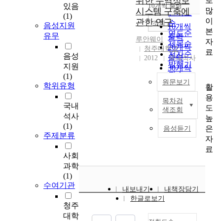
위한 무역정보
로
순
있음
10개씩 출력
내림차순
많
시스템 구축에
인기도
(1)
이
관한 연구
순
조회
음성지원
10개씩
본
연도순
유무
출력
루안웨이
자
제목순
20개씩
청주대학교
료
저자순
음성
출력
2012
국내석사
발행기
지원
30개씩
관순
(1)
출력
원문보기
학위유형
활
50개씩
용
출력
목차검
정
국내
도
100개씩
색조회
보
석사
높
출력
기
(1)
은
음성듣기
술
주제분류
자
과
료
인
사회
터
과학
넷
(1)
의
수여기관
내보내기
내책장담기
급
한글로보기
속
청주
한
대학