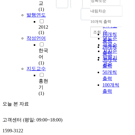
정확도순
보
교
급
(1)
내림차순
과
정확도
발행연도
확
순
10개씩 출력
내림차순
산
인기도
2012
으
순
조회
(1)
10개씩
로
작성언어
연도순
출력
무
제목순
20개씩
역
한국
저자순
출력
사
어
발행기
30개씩
회
(1)
관순
출력
에
지도교수
50개씩
도
출력
많
홍현
100개씩
은
기
출력
변
(1)
화
가
오늘 본 자료
시
작
고객센터 (평일: 09:00~18:00)
한
지
1599-3122
도