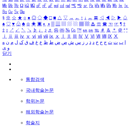
㎒
㎓
㎔
Ω
㏀
㏁
㎊
㎋
㎌
㏖
㏅
㎭
㎮
㎯
㏛
㎩
㎪
㎫
㎬
㏝
㏐
㏓
㏃
㏉
㏜
㏆
§
※
☆
★
○
●
◎
◇
◆
□
■
△
▽
→
←
↑
↓
↔
〓
◁
◀
▷
▶
♤
♠
♡
♥
♧
♣
⊙
◈
▣
◐
◑
▒
▤
▥
▨
▧
▦
▩
♨
☏
☎
☜
☞
¶
†
‡
↕
↗
↙
↖
↘
♭
♩
♪
♬
㉿
㈜
№
㏇
™
㏂
㏘
℡
＃
＆
＊
＠
ª
º
ⅰ
ⅱ
ⅲ
ⅳ
ⅴ
ⅵ
ⅶ
ⅷ
ⅸ
ⅹ
Ⅰ
Ⅱ
Ⅲ
Ⅳ
Ⅴ
Ⅵ
Ⅶ
Ⅷ
Ⅸ
Ⅹ
ا
ب
ت
ث
ج
ح
خ
د
ذ
ر
ز
س
ش
ص
ض
ط
ظ
ع
غ
ف
ق
ک
ل
م
ن
ه
و
ی
닫기
통합검색
국내학술논문
학위논문
해외학술논문
학술지