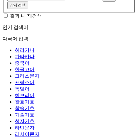
상세검색
결과 내 재검색
인기 검색어
다국어 입력
히라가나
가타카나
중국어
한글고어
그리스문자
프랑스어
독일어
히브리어
괄호기호
학술기호
기술기호
첨자기호
라틴문자
러시아문자