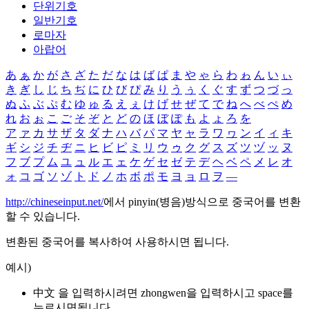
단위기호
일반기호
로마자
아랍어
あ
ぁ
か
が
さ
ざ
た
だ
な
は
ば
ぱ
ま
や
ゃ
ら
わ
ゎ
ん
い
ぃ
き
ぎ
し
じ
ち
ぢ
に
ひ
び
ぴ
み
り
う
ぅ
く
ぐ
す
ず
つ
づ
っ
ぬ
ふ
ぶ
ぷ
む
ゆ
ゅ
る
え
ぇ
け
げ
せ
ぜ
て
で
ね
へ
べ
ぺ
め
れ
お
ぉ
こ
ご
そ
ぞ
と
ど
の
ほ
ぼ
ぽ
も
よ
ょ
ろ
を
ア
ァ
カ
サ
ザ
タ
ダ
ナ
ハ
バ
パ
マ
ヤ
ャ
ラ
ワ
ヮ
ン
イ
ィ
キ
ギ
シ
ジ
チ
ヂ
ニ
ヒ
ビ
ピ
ミ
リ
ウ
ゥ
ク
グ
ス
ズ
ツ
ヅ
ッ
ヌ
フ
ブ
プ
ム
ユ
ュ
ル
エ
ェ
ケ
ゲ
セ
ゼ
テ
デ
ヘ
ベ
ペ
メ
レ
オ
ォ
コ
ゴ
ソ
ゾ
ト
ド
ノ
ホ
ボ
ポ
モ
ヨ
ョ
ロ
ヲ
―
http://chineseinput.net/
에서 pinyin(병음)방식으로 중국어를 변환
할 수 있습니다.
변환된 중국어를 복사하여 사용하시면 됩니다.
예시)
中文 을 입력하시려면
zhongwen
을 입력하시고 space를
누르시면됩니다.