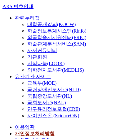
오
ARS 번호안내
래
되
관련누리집
었
대학공개강의(KOCW)
다
학술정보통계시스템(Rinfo)
.
외국학술지지원센터(FRIC)
그
학술관계분석서비스(SAM)
중
사서커뮤니티
가
기관회원
장
지식나눔(LOOK)
큰
의학전자도서관(MEDLIS)
변
유관기관 사이트
화
교육부(MOE)
는
국립장애인도서관(NLD)
전
국립중앙도서관(NL)
통
국회도서관(NAL)
적
연구윤리정보포털(CRE)
인
사이언스온 (ScienceON)
무
역
이용약관
과
개인정보처리방침
대