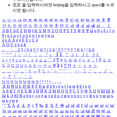
北京 을 입력하시려면
beijing
을 입력하시고 space를 누르
시면 됩니다.
ㅥ
ㅦ
ㅧ
ㅨ
ㅩ
ㅪ
ㅫ
ㅬ
ㅭ
ㅮ
ㅯ
ㅰ
ㅱ
ㅲ
ㅳ
ㅴ
ㅵ
ㅶ
ㅷ
ㅸ
ㅹ
ㅺ
ㅻ
ㅼ
ㅽ
ㅾ
ㅿ
ㆀ
ㆁ
ㆂ
ㆃ
ㆄ
ㆅ
ㆆ
ㆇ
ㆈ
ㆉ
ㆊ
ㆋ
ㆌ
ㆍ
ㆎ
Α
Β
Γ
Δ
Ε
Ζ
Η
Θ
Ι
Κ
Λ
Μ
Ν
Ξ
Ο
Π
Ρ
Σ
Τ
Υ
Φ
Χ
Ψ
Ω
α
β
γ
δ
ε
ζ
η
θ
ι
κ
λ
μ
ν
ξ
ο
π
ρ
σ
τ
υ
φ
χ
ψ
ω
á
à
Á
À
é
è
É
È
ç
Ç
ê
Ä
Ö
Ü
ä
ö
ü
ß
ְ
ֳ
ֲ
ֱ
ָ
ַ
ֵ
ֶ
ִ
ֹ
ּ
ֻ
ׂ
ׁ
ּ
ב
ה
נ
מ
צ
ת
ץ
ש
ד
ג
כ
ע
י
ח
ל
ך
ף
ק
ר
א
ט
ו
ן
ם
פ
‘
’
“
”
〔
〕
〈
〉
「
」
『
』
【
】
＂
（
）
［
］
｛
｝
±
×
÷
≠
≤
≥
∞
∴
♂
♀
∠
⊥
⌒
∂
∇
≡
≒
≪
≫
√
∽
∝
∵
∫
∬
∈
∋
⊆
⊇
⊂
⊃
∪
∩
∧
∨
￢
⇒
⇔
∀
∃
∮
∑
∏
＋
－
＜
＝
＞
、
。
·
‥
…
¨
〃
―
∥
＼
∼
´
～
ˇ
˘
˝
˚
˙
¸
˛
¡
¿
ː
！
＇
，
．
／
：
；
？
＾
＿
｀
｜
½
⅓
⅔
¼
¾
⅛
⅜
⅝
⅞
¹
²
³
⁴
ⁿ
₁
₂
₃
₄
Æ
Ð
Ħ
Ĳ
Ł
Ø
Œ
Þ
Ŧ
Ŋ
æ
đ
ð
ħ
ı
ĳ
ĸ
ŀ
ł
ø
œ
ß
þ
ŧ
ŋ
ŉ
А
Б
В
Г
Д
Е
Ё
Ж
З
И
Й
К
Л
М
Н
О
П
Р
С
Т
У
Ф
Х
Ц
Ч
Ш
Щ
Ъ
Ы
Ь
Э
Ю
Я
а
б
в
г
д
е
ё
ж
з
и
й
к
л
м
н
о
п
р
с
т
у
ф
х
ц
ч
ш
щ
ъ
ы
ь
э
ю
я
′
″
℃
Å
￠
￡
￥
¤
℉
‰
＄
％
Ｆ
￦
㎕
㎖
㎗
ℓ
㎘
㏄
㎣
㎤
㎥
㎦
㎙
㎚
㎛
㎜
㎝
㎞
㎟
㎠
㎡
㎢
㏊
㎍
㎎
㎏
㏏
㎈
㎉
㏈
㎧
㎨
㎰
㎱
㎲
㎳
㎴
㎵
㎶
㎷
㎸
㎹
㎀
㎁
㎂
㎃
㎄
㎺
㎻
㎽
㎾
㎿
㎐
㎑