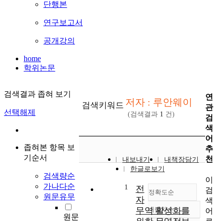
단행본
연구보고서
공개강의
home
학위논문
검색결과 좁혀 보기
연
저자 : 루안웨이
검색키워드
관
선택해제
(검색결과
1
건)
검
색
어
좁혀본 항목 보
추
기순서
천
내보내기
내책장담기
한글로보기
검색량순
이
가나다순
1
전
검
정확도순
원문유무
자
색
무역 활성화를
내림차순
어
정확도
원문