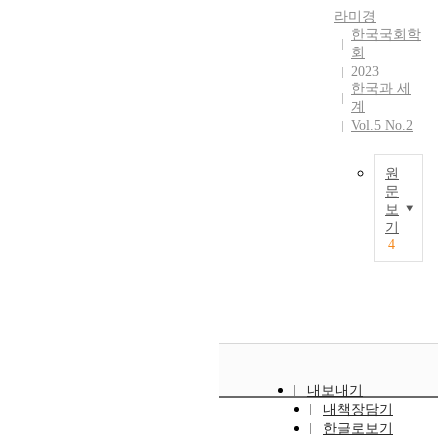
i
위
w
적
s
의
라미경
c
l
해
a
하
,
우
한국국회학
e
i
진
k
고
a
수
회
t
t
행
e
정
n
2023
한
h
a
되
o
부
한국과 세
d
국
e
r
었
f
계
가
p
방
2
y
던
Vol.5 No.2
t
역
r
산
1
‘
남
h
사
o
업
s
S
북
e
교
p
및
원
t
e
한
R
육
o
문
R
c
x
의
u
의
보
s
&
T
e
u
노
s
정
기
e
D
h
n
a
력
4
s
상
s
인
e
t
l
과
i
화
w
프
p
u
S
중
a
를
a
라
u
r
l
요
–
통
y
를
r
y
a
한
U
해
s
기
p
.
v
쟁
k
국
t
반
o
I
e
점
r
가
o
으
s
n
r
을
a
정
f
내보내기
로
e
p
y
분
i
체
내책장담기
o
,
o
a
’
석
n
성
한글로보기
s
지
f
r
s
하
e
확