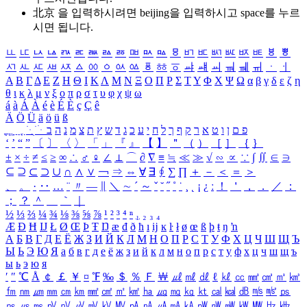
北京 을 입력하시려면
beijing
을 입력하시고 space를 누르
시면 됩니다.
ㅥ
ㅦ
ㅧ
ㅨ
ㅩ
ㅪ
ㅫ
ㅬ
ㅭ
ㅮ
ㅯ
ㅰ
ㅱ
ㅲ
ㅳ
ㅴ
ㅵ
ㅶ
ㅷ
ㅸ
ㅹ
ㅺ
ㅻ
ㅼ
ㅽ
ㅾ
ㅿ
ㆀ
ㆁ
ㆂ
ㆃ
ㆄ
ㆅ
ㆆ
ㆇ
ㆈ
ㆉ
ㆊ
ㆋ
ㆌ
ㆍ
ㆎ
Α
Β
Γ
Δ
Ε
Ζ
Η
Θ
Ι
Κ
Λ
Μ
Ν
Ξ
Ο
Π
Ρ
Σ
Τ
Υ
Φ
Χ
Ψ
Ω
α
β
γ
δ
ε
ζ
η
θ
ι
κ
λ
μ
ν
ξ
ο
π
ρ
σ
τ
υ
φ
χ
ψ
ω
á
à
Á
À
é
è
É
È
ç
Ç
ê
Ä
Ö
Ü
ä
ö
ü
ß
ְ
ֳ
ֲ
ֱ
ָ
ַ
ֵ
ֶ
ִ
ֹ
ּ
ֻ
ׂ
ׁ
ּ
ב
ה
נ
מ
צ
ת
ץ
ש
ד
ג
כ
ע
י
ח
ל
ך
ף
ק
ר
א
ט
ו
ן
ם
פ
‘
’
“
”
〔
〕
〈
〉
「
」
『
』
【
】
＂
（
）
［
］
｛
｝
±
×
÷
≠
≤
≥
∞
∴
♂
♀
∠
⊥
⌒
∂
∇
≡
≒
≪
≫
√
∽
∝
∵
∫
∬
∈
∋
⊆
⊇
⊂
⊃
∪
∩
∧
∨
￢
⇒
⇔
∀
∃
∮
∑
∏
＋
－
＜
＝
＞
、
。
·
‥
…
¨
〃
―
∥
＼
∼
´
～
ˇ
˘
˝
˚
˙
¸
˛
¡
¿
ː
！
＇
，
．
／
：
；
？
＾
＿
｀
｜
½
⅓
⅔
¼
¾
⅛
⅜
⅝
⅞
¹
²
³
⁴
ⁿ
₁
₂
₃
₄
Æ
Ð
Ħ
Ĳ
Ł
Ø
Œ
Þ
Ŧ
Ŋ
æ
đ
ð
ħ
ı
ĳ
ĸ
ŀ
ł
ø
œ
ß
þ
ŧ
ŋ
ŉ
А
Б
В
Г
Д
Е
Ё
Ж
З
И
Й
К
Л
М
Н
О
П
Р
С
Т
У
Ф
Х
Ц
Ч
Ш
Щ
Ъ
Ы
Ь
Э
Ю
Я
а
б
в
г
д
е
ё
ж
з
и
й
к
л
м
н
о
п
р
с
т
у
ф
х
ц
ч
ш
щ
ъ
ы
ь
э
ю
я
′
″
℃
Å
￠
￡
￥
¤
℉
‰
＄
％
Ｆ
￦
㎕
㎖
㎗
ℓ
㎘
㏄
㎣
㎤
㎥
㎦
㎙
㎚
㎛
㎜
㎝
㎞
㎟
㎠
㎡
㎢
㏊
㎍
㎎
㎏
㏏
㎈
㎉
㏈
㎧
㎨
㎰
㎱
㎲
㎳
㎴
㎵
㎶
㎷
㎸
㎹
㎀
㎁
㎂
㎃
㎄
㎺
㎻
㎽
㎾
㎿
㎐
㎑