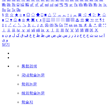
㎒
㎓
㎔
Ω
㏀
㏁
㎊
㎋
㎌
㏖
㏅
㎭
㎮
㎯
㏛
㎩
㎪
㎫
㎬
㏝
㏐
㏓
㏃
㏉
㏜
㏆
§
※
☆
★
○
●
◎
◇
◆
□
■
△
▽
→
←
↑
↓
↔
〓
◁
◀
▷
▶
♤
♠
♡
♥
♧
♣
⊙
◈
▣
◐
◑
▒
▤
▥
▨
▧
▦
▩
♨
☏
☎
☜
☞
¶
†
‡
↕
↗
↙
↖
↘
♭
♩
♪
♬
㉿
㈜
№
㏇
™
㏂
㏘
℡
＃
＆
＊
＠
ª
º
ⅰ
ⅱ
ⅲ
ⅳ
ⅴ
ⅵ
ⅶ
ⅷ
ⅸ
ⅹ
Ⅰ
Ⅱ
Ⅲ
Ⅳ
Ⅴ
Ⅵ
Ⅶ
Ⅷ
Ⅸ
Ⅹ
ا
ب
ت
ث
ج
ح
خ
د
ذ
ر
ز
س
ش
ص
ض
ط
ظ
ع
غ
ف
ق
ک
ل
م
ن
ه
و
ی
닫기
통합검색
국내학술논문
학위논문
해외학술논문
학술지