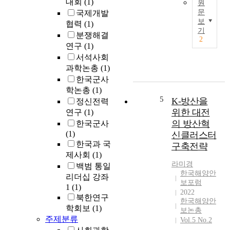
대회
(1)
원
s
는
문
국제개발
s
대
보
협력
(1)
u
T
한
기
분쟁해결
e
h
민
2
t
연구
(1)
i
국
h
s
서석사회
국
a
s
과학논총
(1)
가
t
t
한국군사
정
f
u
학논총
(1)
체
o
d
5
K-방산을
성
정신전력
r
y
에
위한 대전
연구
(1)
m
a
부
의 방산혁
한국군사
s
n
합
(1)
신클러스터
t
a
하
한국과 국
구축전략
h
l
는
제사회
(1)
e
y
지
라미경
백범 통일
b
z
에
한국해양안
리더십 강좌
a
e
대
보포럼
1
(1)
s
d
2022
한
북한연구
i
t
한국해양안
분
학회보
(1)
s
h
보논총
석
주제분류
o
Vol.5 No.2
e
이
f