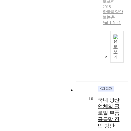
보포럼
n
u
e
한
i
산
2018
a
s
r
우
e
혁
한국해양안
l
a
h
호
s
보논총
신
p
n
a
적
Vol.1 No.1
a
클
o
d
s
서
n
러
l
i
b
술
d
스
i
s
e
,
r
터
원
t
s
e
왜
e
문
수
i
u
본
n
곡
보
v
립
c
e
연
r
된
기
i
전
a
s
구
e
한
t
략
l
o
는
s
미
a
을
c
f
한
h
관
l
제
o
J
반
a
계
i
안
n
a
도
p
와
z
하
f
p
평
e
경
e
고
l
a
화
d
제
10
e
국내 방산
자
i
n
체
i
성
x
한
업체의 글
c
e
제
n
장
p
다
로벌 부품
t
s
구
t
등
o
.
공급망 진
s
e
축
h
을
r
대
입 방안
i
m
을
e
지
t
전
n