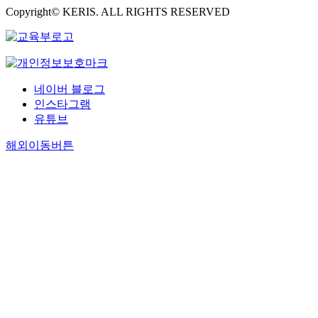
a
도
e
하
e
Copyright© KERIS. ALL RIGHTS RESERVED
r
a
최
t
평
f
기
r
d
l
되
i
화
e
위
t
i
S
는
o
통
n
해
h
s
l
북
n
일
s
서
e
p
a
미
f
을
e
는
g
u
v
정
o
위
네이버 블로그
i
다
l
t
e
상
r
한
인스타그램
n
음
o
e
r
회
S
준
d
유튜브
몇
b
s
y
담
o
비
u
가
a
o
’
을
u
과
해외이동버튼
s
지
l
v
s
평
t
정
t
사
v
e
p
가
h
임
r
항
a
r
r
하
K
을
y
을
l
t
e
고
o
재
t
고
u
h
a
자
r
확
h
려
e
e
d
한
e
인
r
해
c
B
i
다
a
하
o
야
h
e
n
.
’
는
u
할
a
a
g
북
s
것
g
것
i
u
t
미
A
이
h
이
n
f
h
정
r
며
t
다
t
o
r
상
c
우
h
.