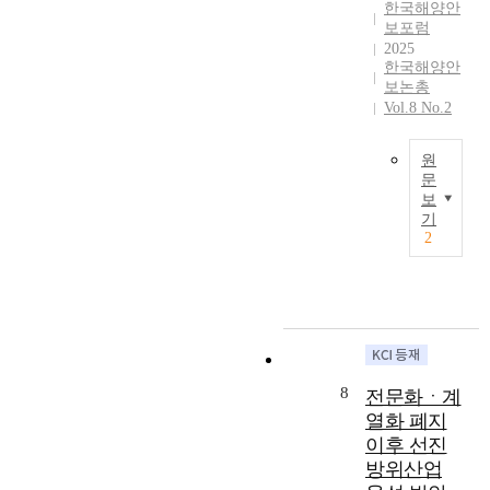
c
u
한국해양안
국
n
한
t
r
보포럼
정
h
다
o
2025
e
신
a
.
한국해양안
f
s
결
n
이
보논총
t
t
여
c
를
Vol.8 No.2
h
u
,
e
위
e
d
호
t
해
g
i
원
국
h
대
r
문
e
보
e
전
보
e
s
T
훈
g
의
기
a
a
h
의
l
산
2
t
n
i
식
o
업
p
d
s
의
b
인
o
c
s
부
a
프
w
r
t
재
l
라
e
i
u
,
c
,
r
t
d
한
o
방
s
i
y
국
m
산
8
전문화ㆍ계
a
c
i
전
p
관
열화 폐지
m
a
n
쟁
e
련
o
이후 선진
l
v
에
t
산
n
l
방위산업
e
대
i
업
g
y