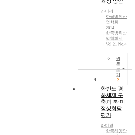
육성 방안
s
한
t
밀
t
r
t
왜
i
집
h
e
라미경
i
곡
v
도
한국방위산
e
v
g
,
e
,
업학회
a
i
a
대
n
산
2014
s
e
t
한
e
・
한국방위산
p
w
e
민
s
업학회지
학
e
e
s
국
s
Vol.21 No.4
・
c
d
h
정
o
관
t
t
o
통
f
・
원
s
h
w
성
d
군
문
o
e
t
에
e
등
보
f
c
h
대
f
의
기
i
u
e
한
9
2
e
네
n
r
A
평
n
트
한반도 평
t
r
r
가
s
워
화체제 구
e
e
c
절
e
크
축과 북·미
r
n
t
하
c
를
n
t
정상회담
i
와
o
점
a
s
평가
c
북
m
검
t
t
o
한
p
하
i
라미경
a
r
에
a
고
한국해양안
o
t
d
대
n
방