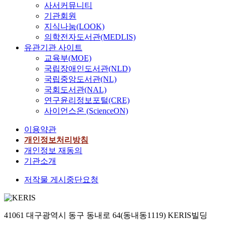
o
a
o
문
사서커뮤니티
c
목
v
에
r
l
n
점
a
기관회원
적
e
기
d
y
J
선
t
은
지식나눔(LOOK)
n
여
e
z
a
언
i
명
의학전자도서관(MEDLIS)
t
하
f
e
p
을
o
예
유관기관 사이트
u
고
e
t
a
바
n
로
r
교육부(MOE)
,
n
h
n
탕
s
운
e
국립장애인도서관(NLD)
경
s
e
e
으
o
보
c
쟁
국립중앙도서관(NL)
e
c
s
로
f
훈
o
력
국회도서관(NAL)
c
o
e
북
t
정
m
있
연구윤리정보포털(CRE)
o
n
m
핵
h
책
p
는
사이언스온 (ScienceON)
m
f
i
위
i
의
a
방
p
l
l
기
s
목
n
산
이용약관
a
i
i
2
t
표
i
혁
개인정보처리방침
n
c
t
5
r
와
e
신
개인정보 재동의
i
t
a
년
a
비
s
클
기관소개
e
o
r
만
n
전
i
러
s
f
y
에
s
이
n
스
저작물 게시중단요청
t
b
‘
처
f
결
t
터
o
o
S
음
o
국
h
를
e
r
e
으
r
한
e
구
n
d
x
로
41061 대구광역시 동구 동내로 64(동내동1119) KERIS빌딩
m
반
d
축
t
e
u
개