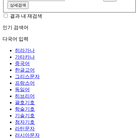
상세검색
결과 내 재검색
인기 검색어
다국어 입력
히라가나
가타카나
중국어
한글고어
그리스문자
프랑스어
독일어
히브리어
괄호기호
학술기호
기술기호
첨자기호
라틴문자
러시아문자