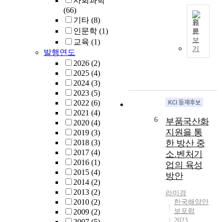
사회과학
t
선
(66)
t
r
행
기타
(8)
r
e
원
되
a
n
인문학
(1)
문
어
본
d
보
d
교육
(1)
야
연
기
i
s
발행연도
한
구
t
o
2026
(2)
다
는
i
f
2025
(4)
.
K
o
e
2024
(3)
국
-
n
x
2023
(5)
가
방
a
i
2022
(6)
정
산
l
s
2021
(4)
체
을
s
6
t
부품국산화
2020
(4)
성
위
e
i
지원을 통
2019
(3)
확
한
c
n
2018
(3)
한 방산 중
립
대
u
g
2017
(4)
교
소.벤처기
전
r
s
2016
(1)
육
업의 육성
지
i
t
2015
(4)
의
역
방안
t
u
2014
(2)
문
드
y
d
2013
(2)
제
라미경
론
a
i
2010
(2)
점
한국해양안
분
n
e
보포럼
2009
(2)
으
야
d
s
2023
2007
(5)
로