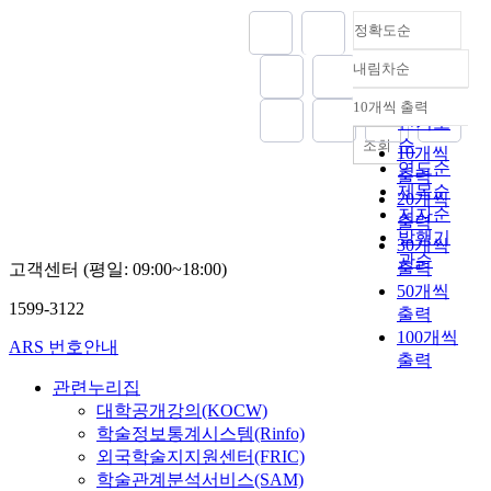
t
역
t
t
t
고
w
립
e
의
정확도순
h
i
u
북
a
과
r
국
i
c
d
한
r
보
s
내림차순
방
정확도
s
u
i
의
a
훈
m
산
s
순
l
e
완
10개씩 출력
n
의
a
내림차순
업
t
인기도
a
s
전
d
식
l
혁
u
순
r
조회
a
한
a
10개씩
을
l
신
d
,
연도순
m
비
n
강
출력
a
생
y
I
o
핵
제목순
a
화
20개씩
n
태
i
w
n
화
저자순
l
해
출력
d
계
s
o
g
와
발행기
y
야
m
30개씩
를
t
u
d
종
관순
z
할
e
출력
조
고객센터 (평일: 09:00~18:00)
o
l
i
전
e
것
d
성
50개씩
f
d
s
선
s
이
1599-3122
i
하
출력
i
l
c
언
t
다
u
여
100개씩
n
i
u
을
ARS 번호안내
h
.
m
지
출력
d
k
s
한
e
본
-
역
w
e
관련누리집
s
4
i
논
s
경
a
t
i
.
대학공개강의(KOCW)
m
문
i
제
y
o
o
2
학술정보통계시스템(Rinfo)
p
의
z
활
s
a
n
7
외국학술지지원센터(FRIC)
l
연
e
성
f
n
s
판
학술관계분석서비스(SAM)
i
구
d
화