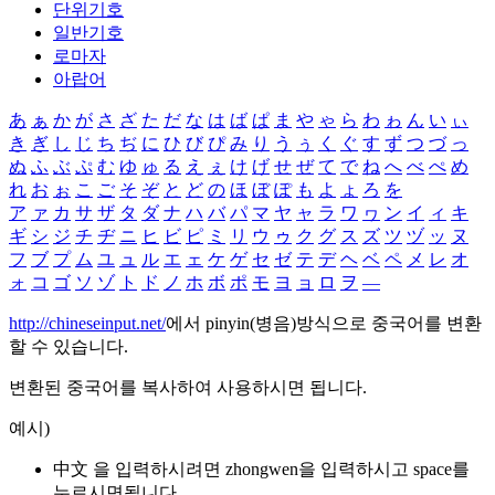
단위기호
일반기호
로마자
아랍어
あ
ぁ
か
が
さ
ざ
た
だ
な
は
ば
ぱ
ま
や
ゃ
ら
わ
ゎ
ん
い
ぃ
き
ぎ
し
じ
ち
ぢ
に
ひ
び
ぴ
み
り
う
ぅ
く
ぐ
す
ず
つ
づ
っ
ぬ
ふ
ぶ
ぷ
む
ゆ
ゅ
る
え
ぇ
け
げ
せ
ぜ
て
で
ね
へ
べ
ぺ
め
れ
お
ぉ
こ
ご
そ
ぞ
と
ど
の
ほ
ぼ
ぽ
も
よ
ょ
ろ
を
ア
ァ
カ
サ
ザ
タ
ダ
ナ
ハ
バ
パ
マ
ヤ
ャ
ラ
ワ
ヮ
ン
イ
ィ
キ
ギ
シ
ジ
チ
ヂ
ニ
ヒ
ビ
ピ
ミ
リ
ウ
ゥ
ク
グ
ス
ズ
ツ
ヅ
ッ
ヌ
フ
ブ
プ
ム
ユ
ュ
ル
エ
ェ
ケ
ゲ
セ
ゼ
テ
デ
ヘ
ベ
ペ
メ
レ
オ
ォ
コ
ゴ
ソ
ゾ
ト
ド
ノ
ホ
ボ
ポ
モ
ヨ
ョ
ロ
ヲ
―
http://chineseinput.net/
에서 pinyin(병음)방식으로 중국어를 변환
할 수 있습니다.
변환된 중국어를 복사하여 사용하시면 됩니다.
예시)
中文 을 입력하시려면
zhongwen
을 입력하시고 space를
누르시면됩니다.