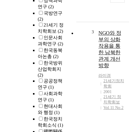
정책과학
e
하
연구
(2)
p
는
국방연구
u
국
(2)
r
가
21세기 정
p
이
o
치학회보
(2)
3
NGO와 정
념
s
인문사회
과
부의 상화
e
과학연구
(2)
국
작용을 통
o
한국동북
가
한 남북한
f
아논총
(2)
정
관계 개선
t
체
한국방위
방향
h
성
산업학회지
i
의
(2)
라미경
s
기
공공정책
21세기정치
s
본
학회
연구
(1)
t
틀
2001
사회과학
u
21세기 정
을
연구
(1)
d
치학회보
토
현대사회
y
Vol.11 No.2
대
와 행정
(1)
i
로
한국정치
s
한
학회소식
(1)
t
다
o
國際關係