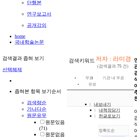
단행본
연구보고서
공개강의
home
국내학술논문
저자 : 라미경
검색결과 좁혀 보기
검색키워드
(검색결과
75
건)
선택해제
무료
기관 내 무료
유료
좁혀본 항목 보기순서
검색량순
내보내기
가나다순
내책장담기
원문유무
한글로보기
원문있음
(71)
정확도순
원문없음