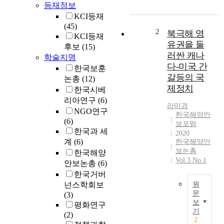
등재정보
근
KCI등재
본
(45)
이
2
북극해 영
KCI등재
념
유권을 둘
후보
(15)
과
러싼 캐나
학술지명
국
다-미국 간
한국보훈
가
갈등의 국
논총
(12)
보
제정치
한국시베
훈
정
리아연구
(6)
라미경
책
NGO연구
한국해양안
의
(6)
보포럼
방
한국과 세
2020
향
계
(6)
한국해양안
은
보논총
한국해양
해
Vol.3 No.1
안보논총
(6)
당
한국거버
국
넌스학회보
원
가
문
(3)
가
보
평화연구
T
지
기
(2)
h
향
2