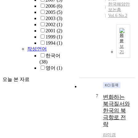
의
i
t
한국해양안
2006
(6)
국
특
보논총
s
h
2005
(5)
가
화
Vol.6 No.2
a
r
2003
(3)
관
된
k
o
2002
(1)
및
로
e
u
2001
(2)
안
드
y
g
원
1999
(1)
보
맵
i
문
h
1994
(1)
교
T
수
보
s
d
작성언어
육
h
립
기
s
o
의
한국어
i
및
u
m
부
(38)
s
지
e
e
실
영어
(1)
s
원
i
s
,
t
생
n
t
오늘 본 자료
좌
u
태
t
i
편
d
계
h
c
향
y
구
7
e
변화하는
l
역
a
축
c
i
북극질서와
사
i
을
o
t
한국의 북
교
m
모
n
e
극항로 전
과
s
색
f
r
서
략
t
하
l
a
의
o
고
i
t
라미경
애
e
자