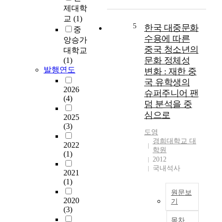
e
방
는
과
제대학
t
치
창
더
교
(1)
r
및
원
불
5
한국 대중문화
중
a
유
시
어
수용에 따른
앙승가
i
휴
도
2
중국 청소년의
대학교
n
화
시
0
문화 정체성
(1)
i
현
전
世
발행연도
변화 : 재한 중
n
상
체
紀
국 유학생의
g
과
의
最
2026
슈퍼주니어 팬
a
관
도
尖
(4)
t
련
덤 분석을 중
시
端
t
하
밀
學
심으로
2025
i
여
도
文
(3)
도영
t
,
관
分
경희대학교 대
u
경
리
野
2022
학원
d
상
측
로
(1)
2012
e
남
면
써
국내석사
a
도
2021
에
大
(1)
n
내
서
頭
d
준
창
원문보
되
2020
기
p
공
원
었
(3)
e
된
시
다
한
목차
r
도
가