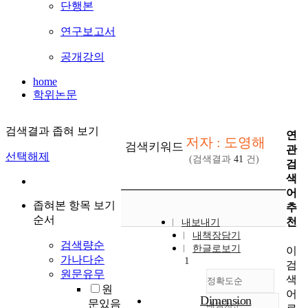
단행본
연구보고서
공개강의
home
학위논문
검색결과 좁혀 보기
연
저자 : 도영해
검색키워드
관
선택해제
(검색결과
41
건)
검
색
어
좁혀본 항목 보기
추
순서
천
내보내기
내책장담기
검색량순
한글로보기
이
가나다순
1
검
원문유무
색
정확도순
원
어
Dimension
문있음
내림차순