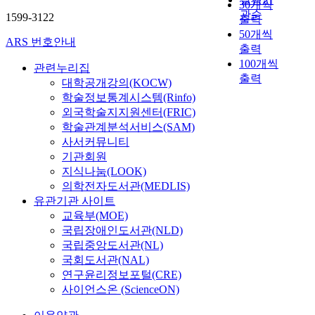
30개씩
e
d
요
을
w
i
發
운
h
관순
1599-3122
출력
s
s
소
제
o
n
展
데
l
50개씩
,
,
들
시
n
g
을
서
o
ARS 번호안내
(
출력
t
은
하
p
U
가
도
r
2
100개씩
h
운
였
r
n
져
관련누리집
슈
i
)
출력
e
영
다
a
i
오
퍼
대학공개강의(KOCW)
d
n
m
주
.
i
t
게
주
학술정보통계시스템(Rinfo)
e
o
a
체
s
으
했
니
s
외국학술지지원센터(FRIC)
i
i
의
대
e
로
다
어
u
학술관계분석서비스(SAM)
s
n
역
부
s
시
.
팬
s
사서커뮤니티
e
p
량
분
f
험
그
덤
t
기관회원
-
u
이
택
r
법
러
이
a
지식나눔(LOOK)
i
r
나
지
o
이
나
라
i
의학전자도서관(MEDLIS)
n
p
외
개
m
전
,
는
n
유관기관 사이트
d
o
부
발
m
혹
旣
특
e
교육부(MOE)
u
s
여
에
a
은
存
정
d
국립장애인도서관(NLD)
c
e
건
의
n
시
의
수
-
국립중앙도서관(NL)
e
o
에
해
y
험
프
용
r
d
국회도서관(NAL)
f
따
조
C
법
랙
자
e
s
연구윤리정보포털(CRE)
t
라
성
h
이
탈
집
l
u
사이언스온 (ScienceON)
h
그
된
i
전
集
단
e
p
i
효
창
n
을
合
의
a
e