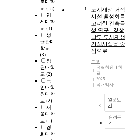
p
북대학
의
o
數
교
(18)
3
도시재생 거점
s
學
연
시설 활성화를
e
적
세대학
고려한 건축특
o
인
교
(3)
성 연구 : 경상
f
構
성
남도 도시재생
t
造
균관대
거점시설을 중
h
를
학교
심으로
i
硏
(3)
s
究
창
도영
s
하
원대학
국립창원대학
t
는
교
교
(2)
u
프
2025
능
d
랙
국내박사
인대학
y
탈
원대학
i
幾
원문보
교
(2)
s
何
기
서
t
學
o
본
울대학
은
음성듣
p
연
교
(1)
특
기
r
구
히
경
e
는
混
희대학
s
최
沌