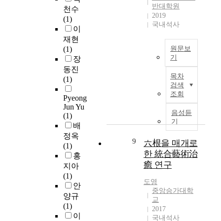
h
반대학원
l
다
시
n
.
천수
에
2019
r
i
.
행
C
이
(1)
게
국내석사
e
n
정
h
런
이
단
e
v
특
구
i
表
재현
순
p
o
히
역
n
現
(1)
원문보
히
r
l
본
중
a
기
方
장
하
o
v
연
창
,
法
동진
나
본
b
목차
e
구
원
a
과
(1)
의
연
l
검색
m
가
반
n
컴
문
구
조회
e
e
도
지
d
퓨
Pyeong
화
의
m
n
시
Jun Yu
동
t
터
현
목
음성듣
s
(1)
t
재
,
h
技
상
적
기
i
배
t
생
마
e
術
이
은
n
정옥
o
거
산
y
의
아
탐
9
六根을 매개로
n
(1)
b
점
산
h
結
니
스
한 統合藝術治
o
홍
e
시
호
a
合
라
로
癒 연구
n
c
설
지아
동
v
으
자
신
l
o
의
(1)
,
e
로
신
염
도영
i
m
활
안
진
n
그
의
산
중앙승가대학
n
e
성
해
o
양규
래
인
염
교
e
e
화
이
t
(1)
픽
생
의
2017
a
f
요
동
o
이
이
발
국내석사
부