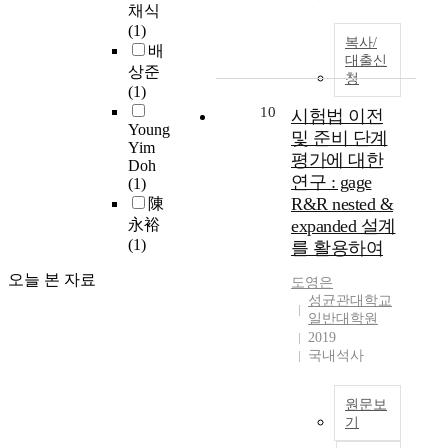
r
f
인
으
n
可
채식
전
작
d
e
중
로
l
能
(1)
방
용
복사/
y
c
물
범
y
하
배
향
을
대출신
n
t
리
위
b
게
상준
에
줄
청
a
i
적
를
e
되
(1)
영
이
m
v
환
한
e
었
10
향
시험법 이전
기
i
e
경
정
n
Young
고
을
위
및 준비 단계
c
Yim
i
요
하
w
이
미
해
평가에 대한
s
Doh
n
소
여
e
런
치
유
연구 : gage
(1)
:
m
에
,
l
그
는
동
R&R nested &
陳
(
i
초
단
l
래
중
층
永裕
expanded 설계
1
d
점
독
r
픽
요
코
(1)
)
를 활용하여
d
을
주
e
의
한
팅
r
l
맞
택
c
도
변
기
오늘 본 자료
도영
은
e
e
춘
지
e
움
수
술
성균관대학교
l
s
이
를
i
으
로
과
일반대학원
i
c
유
도
v
로
작
Q
2019
a
h
는
시
e
物
용
b
국내석사
b
o
,
밀
d
理
함
D
i
o
운
도
b
,
을
원
l
원문보
l
영
및
y
化
알
리
기
i
s
주
개
C
學
려
를
t
o
체
발
h
본