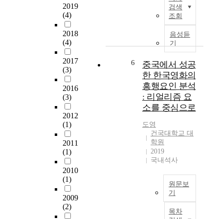
.
국
2019
검색
f
시
통
프
의
(4)
조회
o
재
합
랙
대
r
생
되
탈
중
2018
음성듣
m
거
면
集
문
(4)
기
a
점
서
合
화
n
시
일
을
2017
를
6
중국에서 성공
c
설
부
表
(3)
즐
한 한국영화의
e
을
창
現
기
흥행요인 분석
o
중
2016
원
하
고
: 리얼리즘 요
(3)
f
심
,
는
나
소를 중심으로
m
으
마
方
아
2012
i
로
산
法
가
(1)
도영
d
단
,
으
한
건국대학교 대
d
위
진
로
국
학원
2011
l
공
해
는
유
(1)
2019
e
간
지
I
학
국내석사
s
의
역
t
이
2010
c
용
단
e
라
(1)
원문보
h
도
독
r
는
기
o
,
주
a
2009
보
o
입
택
I
t
(2)
다
목차
l
지
지
n
e
적