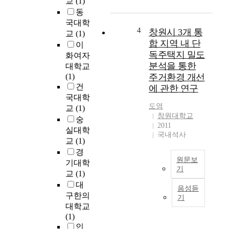
교
(1)
e
근
理
동
n
사
論
국대학
t
회
을
4
창원시 3개 통
교
(1)
m
적
說
합 지역 내 단
이
e
문
明
독주택지 밀도
화여자
a
제
할
분석을 통한
대학교
s
로
수
(1)
주거환경 개선
u
대
있
건
에 관한 연구
r
두
는
국대학
e
되
數
도영
교
(1)
s
고
學
창원대학교
숭
t
있
적
2011
실대학
o
는
인
국내석사
교
(1)
i
도
言
m
시
경
語
원문보
p
재
로
기대학
기
r
생
써
교
(1)
o
거
본
퍼
대
음성듣
v
점
연
지
구한의
기
e
시
구
理
대학교
t
설
에
論
(1)
h
의
서
등
인