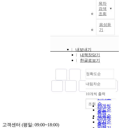
,
준
적
목차
y
c
의
밀
i
연
生
다
용
검색
o
c
성
도
n
구
物
.
시
조회
f
e
격
측
e
는
,
본
켜
n
r
,
면
s
S
醫
연
최
음성듣
u
p
운
에
e
e
學
구
기
적
m
l
영
서
a
n
,
는
의
e
a
방
단
u
d
經
한
t
r
y
식
독
d
i
濟
국
a
내보내기
i
e
,
주
i
n
등
에
m
내책장담기
c
r
마
택
e
g
거
거
s
한글로보기
a
s
케
지
n
U
의
주
u
l
.
팅
개
c
n
모
하
l
t
정확도순
I
전
발
e
i
든
는
o
r
n
략
및
s
t
分
중
s
내림차순
a
o
등
정확도
주
,
에
野
국
i
j
t
과
거
b
서
순
에
인
n
10개씩 출력
내림차순
e
h
같
환
u
R
걸
인기도
유
h
c
e
은
경
t
e
쳐
순
조회
학
y
10개씩
t
r
비
개
a
c
획
연도순
생
d
출력
o
w
물
선
l
e
기
,
제목순
r
20개씩
r
o
리
방
s
i
적
그
저자순
o
출력
고객센터 (평일: 09:00~18:00)
i
r
적
안
o
v
인
가
c
발행기