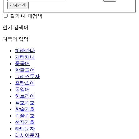
상세검색
결과 내 재검색
인기 검색어
다국어 입력
히라가나
가타카나
중국어
한글고어
그리스문자
프랑스어
독일어
히브리어
괄호기호
학술기호
기술기호
첨자기호
라틴문자
러시아문자