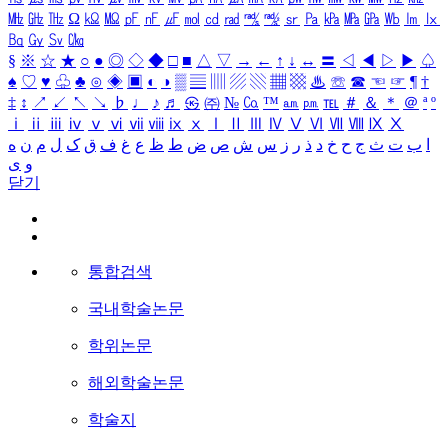
㎒
㎓
㎔
Ω
㏀
㏁
㎊
㎋
㎌
㏖
㏅
㎭
㎮
㎯
㏛
㎩
㎪
㎫
㎬
㏝
㏐
㏓
㏃
㏉
㏜
㏆
§
※
☆
★
○
●
◎
◇
◆
□
■
△
▽
→
←
↑
↓
↔
〓
◁
◀
▷
▶
♤
♠
♡
♥
♧
♣
⊙
◈
▣
◐
◑
▒
▤
▥
▨
▧
▦
▩
♨
☏
☎
☜
☞
¶
†
‡
↕
↗
↙
↖
↘
♭
♩
♪
♬
㉿
㈜
№
㏇
™
㏂
㏘
℡
＃
＆
＊
＠
ª
º
ⅰ
ⅱ
ⅲ
ⅳ
ⅴ
ⅵ
ⅶ
ⅷ
ⅸ
ⅹ
Ⅰ
Ⅱ
Ⅲ
Ⅳ
Ⅴ
Ⅵ
Ⅶ
Ⅷ
Ⅸ
Ⅹ
ا
ب
ت
ث
ج
ح
خ
د
ذ
ر
ز
س
ش
ص
ض
ط
ظ
ع
غ
ف
ق
ک
ل
م
ن
ه
و
ی
닫기
통합검색
국내학술논문
학위논문
해외학술논문
학술지