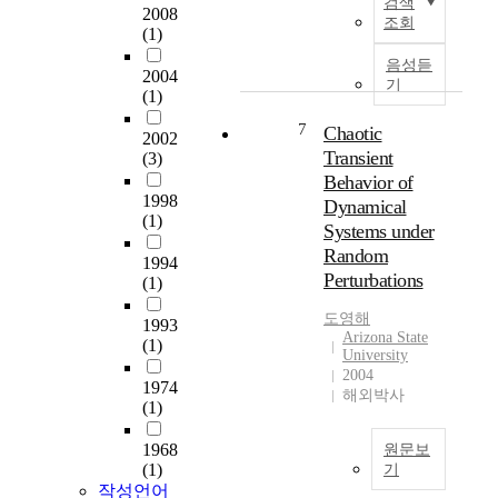
검색
s
,
2008
를
r
d
극
조회
(1)
o
규
입
e
F
적
c
모
지
c
u
인
음성듣
2004
c
등
나
e
n
선
기
(1)
e
물
주
n
c
택
r
리
거
t
t
7
을
Chaotic
2002
p
적
환
y
i
통
Transient
(3)
l
환
경
e
o
해
Behavior of
a
경
등
a
n
한
1998
Dynamical
y
(
에
r
S
국
(1)
Systems under
e
건
따
s
y
대
Random
r
축
라
,
s
1994
중
Perturbations
s
특
구
K
t
(1)
문
,
성
분
o
e
화
도영해
a
)
1993
한
r
m
를
Arizona State
(1)
n
에
후
e
,
적
University
d
주
도
a
D
극
2004
1974
t
목
시
n
i
해외박사
적
(1)
o
하
밀
f
r
으
p
여
도
i
e
로
1968
원문보
r
이
를
l
c
수
(1)
기
o
에
고
m
t
용
작성언어
T