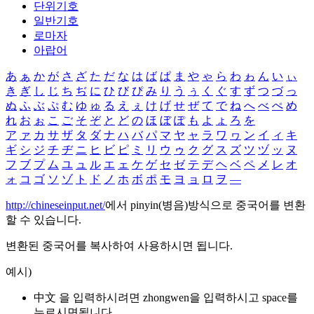
단위기호
일반기호
로마자
아랍어
あ
ぁ
か
が
さ
ざ
た
だ
な
は
ば
ぱ
ま
や
ゃ
ら
わ
ゎ
ん
い
ぃ
き
ぎ
し
じ
ち
ぢ
に
ひ
び
ぴ
み
り
う
ぅ
く
ぐ
す
ず
つ
づ
っ
ぬ
ふ
ぶ
ぷ
む
ゆ
ゅ
る
え
ぇ
け
げ
せ
ぜ
て
で
ね
へ
べ
ぺ
め
れ
お
ぉ
こ
ご
そ
ぞ
と
ど
の
ほ
ぼ
ぽ
も
よ
ょ
ろ
を
ア
ァ
カ
サ
ザ
タ
ダ
ナ
ハ
バ
パ
マ
ヤ
ャ
ラ
ワ
ヮ
ン
イ
ィ
キ
ギ
シ
ジ
チ
ヂ
ニ
ヒ
ビ
ピ
ミ
リ
ウ
ゥ
ク
グ
ス
ズ
ツ
ヅ
ッ
ヌ
フ
ブ
プ
ム
ユ
ュ
ル
エ
ェ
ケ
ゲ
セ
ゼ
テ
デ
ヘ
ベ
ペ
メ
レ
オ
ォ
コ
ゴ
ソ
ゾ
ト
ド
ノ
ホ
ボ
ポ
モ
ヨ
ョ
ロ
ヲ
―
http://chineseinput.net/
에서 pinyin(병음)방식으로 중국어를 변환
할 수 있습니다.
변환된 중국어를 복사하여 사용하시면 됩니다.
예시)
中文 을 입력하시려면
zhongwen
을 입력하시고 space를
누르시면됩니다.