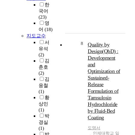
v
따
려
s
e
하
한
h
i
른
한
h
d
는
국어
i
d
시
개
a
g
중
(23)
s
e
설
선
v
r
국
영
d
b
의
방
e
a
인
어
(18)
i
a
활
안
b
p
유
지도교수
s
s
성
들
e
h
학
서
s
i
화
8
을
e
c
Quality by
생
e
유석
c
방
고
n
o
Design(QbD) :
숫
r
(2)
d
안
려
w
n
자
Development
t
김
a
을
하
i
s
가
and
a
춘호
t
도
여
d
t
많
Optimization of
t
(2)
a
출
유
e
r
아
Sustained-
i
김
f
하
형
l
u
지
Release
o
응철
o
고
별
y
c
고
Formulation of
n
(1)
r
자
로
p
t
있
t
Tamsulosin
황
p
하
제
r
i
다
r
a
는
상민
Hydrochloride
시
a
o
.
e
r
데
(1)
하
i
n
by Fluid-Bed
한
a
e
목
박
고
s
등
Coating
류
t
n
적
,
e
경실
이
가
s
t
이
창
d
(1)
도영
서
있
그
t
인제대학교 일
a
있
원
i
박
다
들