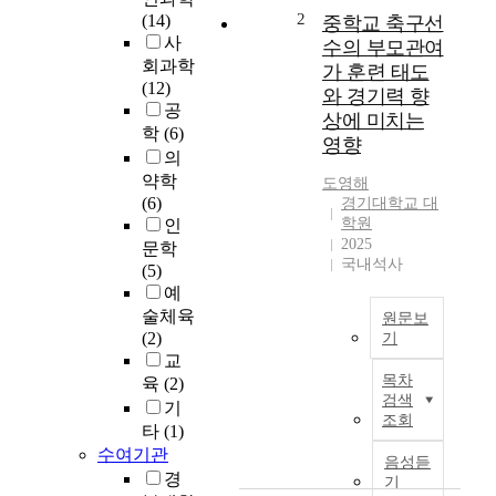
주
2
(14)
중학교 축구선
복
사
수의 부모관여
잡
회과학
가 훈련 태도
한
(12)
와 경기력 향
形
공
상에 미치는
態
학
(6)
영향
를
의
이
약학
도영해
루
(6)
경기대학교 대
고
학원
인
있
2025
문학
는
국내석사
(5)
集
예
合
술체육
원문보
을
(2)
기
表
교
T
現
목차
육
(2)
h
하
검색
기
e
고
조회
타
(1)
p
이
수여기관
u
集
음성듣
r
경
合
기