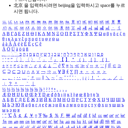
北京 을 입력하시려면
beijing
을 입력하시고 space를 누르
시면 됩니다.
ㅥ
ㅦ
ㅧ
ㅨ
ㅩ
ㅪ
ㅫ
ㅬ
ㅭ
ㅮ
ㅯ
ㅰ
ㅱ
ㅲ
ㅳ
ㅴ
ㅵ
ㅶ
ㅷ
ㅸ
ㅹ
ㅺ
ㅻ
ㅼ
ㅽ
ㅾ
ㅿ
ㆀ
ㆁ
ㆂ
ㆃ
ㆄ
ㆅ
ㆆ
ㆇ
ㆈ
ㆉ
ㆊ
ㆋ
ㆌ
ㆍ
ㆎ
Α
Β
Γ
Δ
Ε
Ζ
Η
Θ
Ι
Κ
Λ
Μ
Ν
Ξ
Ο
Π
Ρ
Σ
Τ
Υ
Φ
Χ
Ψ
Ω
α
β
γ
δ
ε
ζ
η
θ
ι
κ
λ
μ
ν
ξ
ο
π
ρ
σ
τ
υ
φ
χ
ψ
ω
á
à
Á
À
é
è
É
È
ç
Ç
ê
Ä
Ö
Ü
ä
ö
ü
ß
ְ
ֳ
ֲ
ֱ
ָ
ַ
ֵ
ֶ
ִ
ֹ
ּ
ֻ
ׂ
ׁ
ּ
ב
ה
נ
מ
צ
ת
ץ
ש
ד
ג
כ
ע
י
ח
ל
ך
ף
ק
ר
א
ט
ו
ן
ם
פ
‘
’
“
”
〔
〕
〈
〉
「
」
『
』
【
】
＂
（
）
［
］
｛
｝
±
×
÷
≠
≤
≥
∞
∴
♂
♀
∠
⊥
⌒
∂
∇
≡
≒
≪
≫
√
∽
∝
∵
∫
∬
∈
∋
⊆
⊇
⊂
⊃
∪
∩
∧
∨
￢
⇒
⇔
∀
∃
∮
∑
∏
＋
－
＜
＝
＞
、
。
·
‥
…
¨
〃
―
∥
＼
∼
´
～
ˇ
˘
˝
˚
˙
¸
˛
¡
¿
ː
！
＇
，
．
／
：
；
？
＾
＿
｀
｜
½
⅓
⅔
¼
¾
⅛
⅜
⅝
⅞
¹
²
³
⁴
ⁿ
₁
₂
₃
₄
Æ
Ð
Ħ
Ĳ
Ł
Ø
Œ
Þ
Ŧ
Ŋ
æ
đ
ð
ħ
ı
ĳ
ĸ
ŀ
ł
ø
œ
ß
þ
ŧ
ŋ
ŉ
А
Б
В
Г
Д
Е
Ё
Ж
З
И
Й
К
Л
М
Н
О
П
Р
С
Т
У
Ф
Х
Ц
Ч
Ш
Щ
Ъ
Ы
Ь
Э
Ю
Я
а
б
в
г
д
е
ё
ж
з
и
й
к
л
м
н
о
п
р
с
т
у
ф
х
ц
ч
ш
щ
ъ
ы
ь
э
ю
я
′
″
℃
Å
￠
￡
￥
¤
℉
‰
＄
％
Ｆ
￦
㎕
㎖
㎗
ℓ
㎘
㏄
㎣
㎤
㎥
㎦
㎙
㎚
㎛
㎜
㎝
㎞
㎟
㎠
㎡
㎢
㏊
㎍
㎎
㎏
㏏
㎈
㎉
㏈
㎧
㎨
㎰
㎱
㎲
㎳
㎴
㎵
㎶
㎷
㎸
㎹
㎀
㎁
㎂
㎃
㎄
㎺
㎻
㎽
㎾
㎿
㎐
㎑