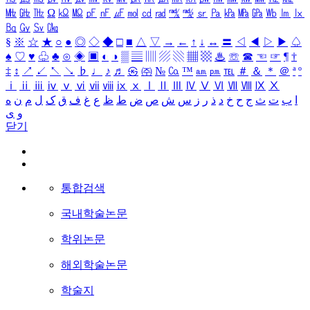
㎒
㎓
㎔
Ω
㏀
㏁
㎊
㎋
㎌
㏖
㏅
㎭
㎮
㎯
㏛
㎩
㎪
㎫
㎬
㏝
㏐
㏓
㏃
㏉
㏜
㏆
§
※
☆
★
○
●
◎
◇
◆
□
■
△
▽
→
←
↑
↓
↔
〓
◁
◀
▷
▶
♤
♠
♡
♥
♧
♣
⊙
◈
▣
◐
◑
▒
▤
▥
▨
▧
▦
▩
♨
☏
☎
☜
☞
¶
†
‡
↕
↗
↙
↖
↘
♭
♩
♪
♬
㉿
㈜
№
㏇
™
㏂
㏘
℡
＃
＆
＊
＠
ª
º
ⅰ
ⅱ
ⅲ
ⅳ
ⅴ
ⅵ
ⅶ
ⅷ
ⅸ
ⅹ
Ⅰ
Ⅱ
Ⅲ
Ⅳ
Ⅴ
Ⅵ
Ⅶ
Ⅷ
Ⅸ
Ⅹ
ا
ب
ت
ث
ج
ح
خ
د
ذ
ر
ز
س
ش
ص
ض
ط
ظ
ع
غ
ف
ق
ک
ل
م
ن
ه
و
ی
닫기
통합검색
국내학술논문
학위논문
해외학술논문
학술지