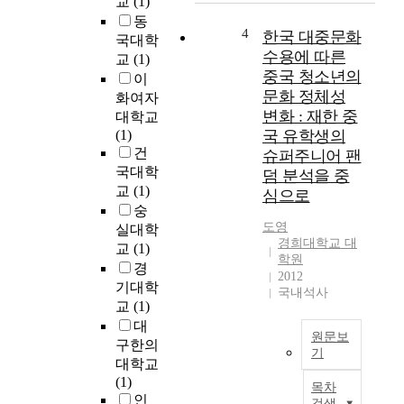
교
(1)
대
으
사
동
구
로
회
4
한국 대중문화
국대학
광
시
적
수용에 따른
교
(1)
역
험
문
중국 청소년의
이
시
법
제
문화 정체성
화여자
중
이
로
변화 : 재한 중
대학교
·
전
대
(1)
국 유학생의
고
혹
두
건
슈퍼주니어 팬
등
은
되
국대학
덤 분석을 중
학
시
고
교
(1)
교
험
있
심으로
숭
(
법
는
도영
특
이
도
실대학
경희대학교 대
수
전
시
교
(1)
학원
학
을
재
경
2012
교
준
생
기대학
국내석사
제
비
거
교
(1)
외
하
점
대
)
는
시
원문보
구한의
기
중
단
설
대학교
동
계
의
한
(1)
목차
구
에
방
국
인
검색