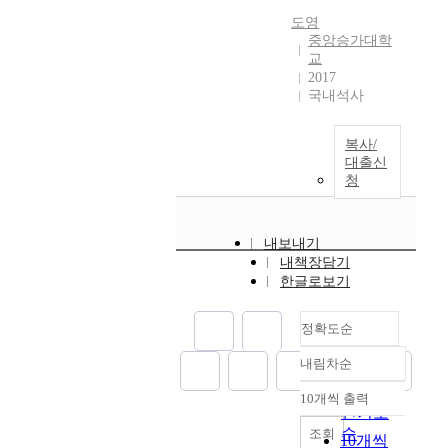
운
용
는
따
통
성
o
창
퍼
데
도영
시
상
른
계
격
n
원
지
중앙승가대학
서
켜
황
문
적
,
p
시
理
교
도
최
적
제
기
운
r
2017
행
論
슈
적
국내석사
규
행
준
영
a
정
등
퍼
의
칙
동
유
방
i
구
과
주
t
과
에
무
식
s
역
더
니
복사/
a
정
대
를
,
e
중
불
어
대출신
m
관
한
조
마
s
창
어
청
팬
s
사
집
사
케
f
원
2
덤
u
의
단
하
팅
r
반
0
이
l
실
간
였
전
o
지
世
라
내보내기
o
제
차
다
략
m
동
紀
는
내책장담기
s
적
이
.
등
m
,
最
특
한글로보기
i
사
를
그
과
a
마
尖
정
n
용
분
결
같
n
산
端
수
h
정확도순
을
석
과
은
y
산
學
용
y
비
한
,
비
C
호
文
자
내림차순
d
정확도
총
결
I
물
h
동
分
집
r
순
칭
과
S
리
i
,
野
10개씩 출력
단
내림차순
o
인기도
적
성
P
적
n
진
로
의
c
순
조회
인
별
E
요
e
해
써
10개씩
경
h