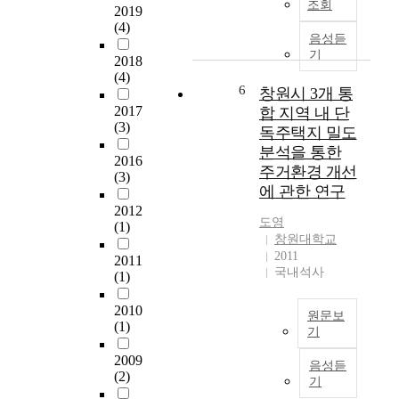
극
조회
2019
조
&
재
e
적
(4)
사
R
생
c
인
음성듣
를
N
거
e
선
기
2018
실
e
점
n
택
(4)
시
s
시
t
6
을
창원시 3개 통
하
t
설
y
통
2017
합 지역 내 단
여
e
을
e
해
(3)
독주택지 밀도
총
d
중
a
한
분석을 통한
3
&
심
r
2016
국
주거환경 개선
5
E
으
s
(3)
대
에 관한 연구
2
x
로
,
중
2012
부
p
단
K
문
도영
(1)
를
a
위
o
화
창원대학교
분
n
공
r
를
2011
2011
석
d
간
e
적
국내석사
(1)
자
e
의
a
극
료
d
용
n
적
2010
원문보
로
설
도
f
으
(1)
기
사
계
,
i
로
용
를
입
l
본
수
2009
음성듣
하
활
지
m
연
용
(2)
기
였
용
,
s
구
하