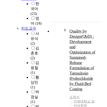
증
는
른
n
원
然
에
한
,
시
시
C
시
에
게
국어
일
험
설
h
가
있
단
(23)
원
법
의
i
통
어
순
영
배
이
활
n
합
서
히
어
(18)
치
전
성
a
되
아
하
지도교수
분
시
화
,
면
주
나
8
Quality by
서
산
통
방
a
서
복
의
Design(QbD) :
유석
분
계
안
n
일
잡
문
Development
(2)
석
적
을
d
부
한
화
and
김
,
인
도
t
창
形
현
Optimization of
P
기
출
h
춘호
원
態
상
Sustained-
e
준
하
e
(2)
,
를
이
Release
a
이
고
y
김
마
이
아
r
기
자
h
Formulation of
산
루
응철
니
s
재
하
a
,
고
(1)
Tamsulosin
라
o
되
는
v
진
있
황
자
Hydrochloride
n
어
데
e
해
는
상민
신
by Fluid-Bed
의
있
목
n
지
集
(1)
의
Coating
상
는
적
o
역
合
박
인
관
지
이
t
단
을
경실
생
도영
서
분
확
있
o
독
表
(1)
인제대학교 일
발
석
인
다
n
주
現
반대학원
박
전