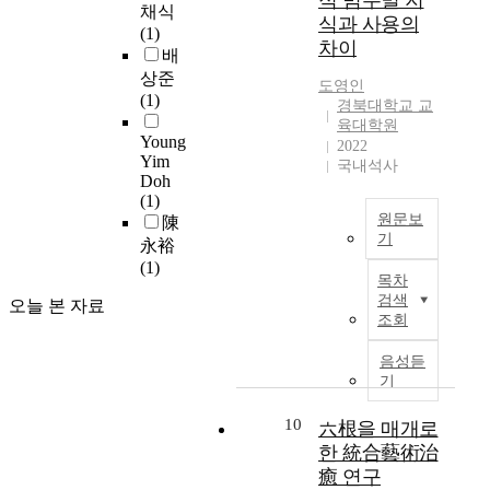
적 범주별 지
한
식
중
i
를
學
다
채식
용
식과 사용의
연
품
물
n
고
은
.
(1)
을
차이
구
의
리
e
려
특
본
배
줄
결
약
적
s
한
히
연
상준
이
도영
인
과
품
환
e
개
混
구
(1)
기
경북대학교 교
는
안
경
a
선
沌
는
육대학원
위
다
전
요
u
방
理
Young
한
2022
해
음
처
소
d
안
論
Yim
국
국내석사
유
Doh
과
의
에
i
들
을
에
동
(1)
같
규
초
e
을
說
거
층
원문보
陳
다
정
점
n
고
明
주
코
기
永裕
.
및
을
c
려
할
하
팅
(1)
본
가
맞
e
하
수
는
기
목차
연
첫
이
춘
s
여
있
중
검색
술
오늘 본 자료
구
째
드
이
,
유
는
국
조회
과
는
,
라
유
b
형
數
인
Q
정
인
인
는
u
별
學
유
음성듣
b
관
구
을
,
t
로
적
기
학
D
사
학
확
운
a
제
인
생
원
가
적
인
영
l
시
言
10
,
六根을 매개로
리
나
특
해
주
s
하
語
그
한 統合藝術治
를
타
성
보
체
o
고
로
가
癒 연구
적
나
에
고
의
w
,
써