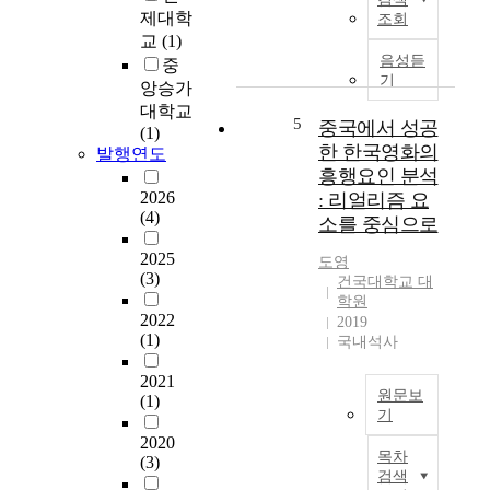
소
서
치
의
제대학
조회
재
통
및
대
교
(1)
6
계
유
중
음성듣
중
개
적
휴
문
기
앙승가
중
프
화
화
대학교
·
로
현
를
5
중국에서 성공
(1)
고
그
상
즐
한 한국영화의
발행연도
등
램
과
기
흥행요인 분석
학
M
관
고
2026
: 리얼리즘 요
교
i
련
나
(4)
소를 중심으로
학
n
하
아
생
i
여
가
2025
도영
4
t
,
한
(3)
건국대학교 대
0
a
경
국
학원
0
b
상
유
2022
2019
명
1
남
학
(1)
국내석사
을
8
도
이
대
의
내
2021
라
원문보
상
G
준
(1)
는
기
으
a
공
보
2020
로
g
된
I
다
목차
(3)
설
e
도
n
적
검색
문
R
시
r