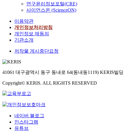
나
적
가
n
및
t
과
연구윤리정보포털(CRE)
e
t
타
으
가
f
개
e
초
p
사이언스온 (ScienceON)
i
났
로
변
i
발
r
국
e
o
다
설
적
l
밀
a
가
이용약관
l
n
.
명
이
m
도
t
적
개인정보처리방침
l
a
성
하
어
'
측
e
인
개인정보 재동의
e
l
별
고
서
s
면
d
성
t
기관소개
,
에
있
정
r
에
F
격
s
s
따
으
량
e
서
u
,
저작물 게시중단요청
(
t
른
며
적
f
단
n
그
T
r
문
허
분
l
독
c
리
S
u
제
용
석
e
주
t
고
P
c
41061 대구광역시 동구 동내로 64(동내동1119) KERIS빌딩
행
기
및
c
택
i
팬
)
t
동
준
예
t
지
o
덤
제
Copyright© KERIS. ALL RIGHTS RESERVED
u
의
및
측
i
개
n
문
형
r
경
통
이
o
발
S
화
을
a
우
계
어
n
및
y
가
개
l
규
적
려
o
주
s
그
발
,
범
기
운
n
거
t
들
하
t
적
준
반
h
환
e
의
네이버 블로그
는
e
,
을
면
i
경
m
문
인스타그램
것
x
법
다
,
s
개
,
화
유튜브
이
t
률
루
용
t
선
D
적