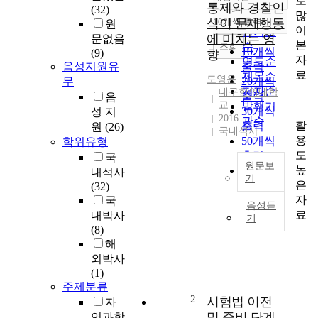
로
정확도
통제와 경찰인
(32)
많
순
식이 문제행동
10개씩 출력
원
내림차순
이
인기도
에 미치는 영
문없음
본
순
조회
10개씩
(9)
향
자
연도순
음성지원유
출력
료
제목순
도영은
무
20개씩
저자순
대구한의대학
출력
음
교
발행기
30개씩
성 지
2016
관순
활
출력
원
(26)
국내석사
용
50개씩
학위유형
도
출력
국
원문보
높
100개씩
내석사
기
은
출력
(32)
본
자
국
음성듣
연
료
내박사
기
구
(8)
는
해
청
외박사
소
(1)
년
주제분류
의
2
시험법 이전
자
자
및 준비 단계
연과학