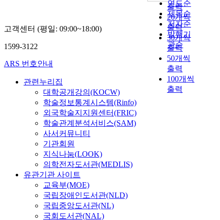
연도순
정
과
와
소
s
이
大
출력
험
l
제목순
관
학
W
들
e
동
頭
을
20개씩
o
저자순
사
년
H
은
f
으
되
중
출력
고객센터 (평일: 09:00~18:00)
r
의
발행기
에
O
운
i
로
었
심
30개씩
i
사
따
가
영
l
관순
범
다
으
1599-3122
출력
d
용
라
이
주
m
위
.
로
50개씩
e
범
ARS 번호안내
문
드
체
c
를
프
'
출력
s
주
제
라
의
r
한
랙
한
100개씩
u
관련누리집
(
행
인
역
i
정
탈
류
s
출력
대학공개강의(KOCW)
c
동
의
량
t
하
集
'
t
학술정보통계시스템(Rinfo)
u
에
경
이
i
여
合
에
a
l
외국학술지지원센터(FRIC)
유
우
나
c
,
을
서
i
t
의
각
외
s
학술관계분석서비스(SAM)
단
表
나
n
u
한
각
부
.
독
現
사서커뮤니티
타
e
r
차
의
여
T
주
하
기관회원
나
d
a
이
시
건
h
택
는
지식나눔(LOOK)
는
-
l
가
험
에
e
지
方
문
의학전자도서관(MEDLIS)
r
,
있
항
따
K
를
法
화
유관기관 사이트
e
s
는
목
라
o
도
으
적
교육부(MOE)
l
i
것
을
그
r
시
로
근
국립장애인도서관(NLD)
e
t
으
세
효
e
밀
는
접
국립중앙도서관(NL)
a
u
로
부
과
a
도
I
성
국회도서관(NAL)
s
a