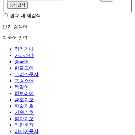
상세검색
결과 내 재검색
인기 검색어
다국어 입력
히라가나
가타카나
중국어
한글고어
그리스문자
프랑스어
독일어
히브리어
괄호기호
학술기호
기술기호
첨자기호
라틴문자
러시아문자