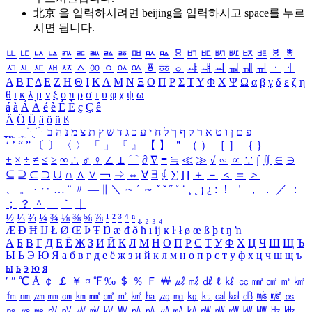
北京 을 입력하시려면
beijing
을 입력하시고 space를 누르
시면 됩니다.
ㅥ
ㅦ
ㅧ
ㅨ
ㅩ
ㅪ
ㅫ
ㅬ
ㅭ
ㅮ
ㅯ
ㅰ
ㅱ
ㅲ
ㅳ
ㅴ
ㅵ
ㅶ
ㅷ
ㅸ
ㅹ
ㅺ
ㅻ
ㅼ
ㅽ
ㅾ
ㅿ
ㆀ
ㆁ
ㆂ
ㆃ
ㆄ
ㆅ
ㆆ
ㆇ
ㆈ
ㆉ
ㆊ
ㆋ
ㆌ
ㆍ
ㆎ
Α
Β
Γ
Δ
Ε
Ζ
Η
Θ
Ι
Κ
Λ
Μ
Ν
Ξ
Ο
Π
Ρ
Σ
Τ
Υ
Φ
Χ
Ψ
Ω
α
β
γ
δ
ε
ζ
η
θ
ι
κ
λ
μ
ν
ξ
ο
π
ρ
σ
τ
υ
φ
χ
ψ
ω
á
à
Á
À
é
è
É
È
ç
Ç
ê
Ä
Ö
Ü
ä
ö
ü
ß
ְ
ֳ
ֲ
ֱ
ָ
ַ
ֵ
ֶ
ִ
ֹ
ּ
ֻ
ׂ
ׁ
ּ
ב
ה
נ
מ
צ
ת
ץ
ש
ד
ג
כ
ע
י
ח
ל
ך
ף
ק
ר
א
ט
ו
ן
ם
פ
‘
’
“
”
〔
〕
〈
〉
「
」
『
』
【
】
＂
（
）
［
］
｛
｝
±
×
÷
≠
≤
≥
∞
∴
♂
♀
∠
⊥
⌒
∂
∇
≡
≒
≪
≫
√
∽
∝
∵
∫
∬
∈
∋
⊆
⊇
⊂
⊃
∪
∩
∧
∨
￢
⇒
⇔
∀
∃
∮
∑
∏
＋
－
＜
＝
＞
、
。
·
‥
…
¨
〃
―
∥
＼
∼
´
～
ˇ
˘
˝
˚
˙
¸
˛
¡
¿
ː
！
＇
，
．
／
：
；
？
＾
＿
｀
｜
½
⅓
⅔
¼
¾
⅛
⅜
⅝
⅞
¹
²
³
⁴
ⁿ
₁
₂
₃
₄
Æ
Ð
Ħ
Ĳ
Ł
Ø
Œ
Þ
Ŧ
Ŋ
æ
đ
ð
ħ
ı
ĳ
ĸ
ŀ
ł
ø
œ
ß
þ
ŧ
ŋ
ŉ
А
Б
В
Г
Д
Е
Ё
Ж
З
И
Й
К
Л
М
Н
О
П
Р
С
Т
У
Ф
Х
Ц
Ч
Ш
Щ
Ъ
Ы
Ь
Э
Ю
Я
а
б
в
г
д
е
ё
ж
з
и
й
к
л
м
н
о
п
р
с
т
у
ф
х
ц
ч
ш
щ
ъ
ы
ь
э
ю
я
′
″
℃
Å
￠
￡
￥
¤
℉
‰
＄
％
Ｆ
￦
㎕
㎖
㎗
ℓ
㎘
㏄
㎣
㎤
㎥
㎦
㎙
㎚
㎛
㎜
㎝
㎞
㎟
㎠
㎡
㎢
㏊
㎍
㎎
㎏
㏏
㎈
㎉
㏈
㎧
㎨
㎰
㎱
㎲
㎳
㎴
㎵
㎶
㎷
㎸
㎹
㎀
㎁
㎂
㎃
㎄
㎺
㎻
㎽
㎾
㎿
㎐
㎑