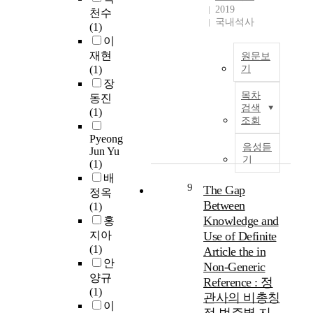
,
하
.
l
2019
택
하
방
천수
국내석사
다
기
y
지
고
향
(1)
중
위
특
b
를
이
에
이
회
해
히
e
입
集
영
재현
원문보
귀
N
본
e
지
合
향
(1)
기
분
I
연
n
나
의
을
장
본
석
H
구
w
주
數
목차
미
동진
연
을
S
가
e
거
學
검색
치
(1)
구
조회
실
,
도
l
환
적
는
의
시
I
시
l
경
인
중
Pyeong
목
음성듣
하
S
재
r
등
構
Jun Yu
요
적
기
였
P
생
e
(1)
에
造
한
은
다
E
거
c
배
따
를
변
탐
9
The Gap
.
,
점
e
라
硏
정옥
수
스
Between
W
시
i
구
究
(1)
로
로
본
H
설
v
Knowledge and
분
하
홍
작
신
연
O
의
e
한
는
지아
Use of Definite
용
염
구
,
활
d
후
프
(1)
함
Article the in
산
에
I
성
b
도
랙
안
을
Non-Generic
염
서
C
화
y
시
탈
양규
알
Reference : 정
의
수
H
요
C
밀
幾
(1)
려
관사의 비총칭
부
행
및
인
h
도
何
이
준
작