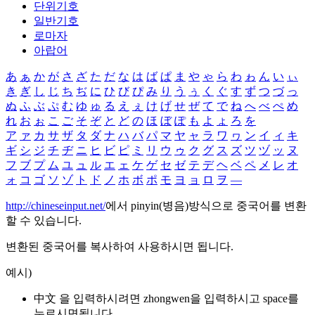
단위기호
일반기호
로마자
아랍어
あ
ぁ
か
が
さ
ざ
た
だ
な
は
ば
ぱ
ま
や
ゃ
ら
わ
ゎ
ん
い
ぃ
き
ぎ
し
じ
ち
ぢ
に
ひ
び
ぴ
み
り
う
ぅ
く
ぐ
す
ず
つ
づ
っ
ぬ
ふ
ぶ
ぷ
む
ゆ
ゅ
る
え
ぇ
け
げ
せ
ぜ
て
で
ね
へ
べ
ぺ
め
れ
お
ぉ
こ
ご
そ
ぞ
と
ど
の
ほ
ぼ
ぽ
も
よ
ょ
ろ
を
ア
ァ
カ
サ
ザ
タ
ダ
ナ
ハ
バ
パ
マ
ヤ
ャ
ラ
ワ
ヮ
ン
イ
ィ
キ
ギ
シ
ジ
チ
ヂ
ニ
ヒ
ビ
ピ
ミ
リ
ウ
ゥ
ク
グ
ス
ズ
ツ
ヅ
ッ
ヌ
フ
ブ
プ
ム
ユ
ュ
ル
エ
ェ
ケ
ゲ
セ
ゼ
テ
デ
ヘ
ベ
ペ
メ
レ
オ
ォ
コ
ゴ
ソ
ゾ
ト
ド
ノ
ホ
ボ
ポ
モ
ヨ
ョ
ロ
ヲ
―
http://chineseinput.net/
에서 pinyin(병음)방식으로 중국어를 변환
할 수 있습니다.
변환된 중국어를 복사하여 사용하시면 됩니다.
예시)
中文 을 입력하시려면
zhongwen
을 입력하시고 space를
누르시면됩니다.