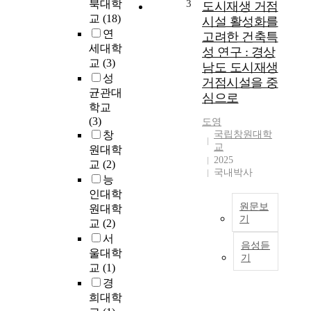
치
d
북대학
3
도시재생 거점
는
i
교
(18)
시설 활성화를
영
n
연
고려한 건축특
향
g
세대학
성 연구 : 경상
력
U
교
(3)
남도 도시재생
을
n
성
거점시설을 중
규
i
균관대
심으로
명
t
학교
하
에
(3)
도영
는
서
창
국립창원대학
데
R
교
원대학
그
e
2025
교
(2)
목
c
국내박사
능
적
e
인대학
이
i
원문보
원대학
있
v
기
교
(2)
다
i
.
n
본
서
음성듣
연
g
연
울대학
기
구
U
구
교
(1)
를
n
는
경
위
i
최
희대학
해
t
근