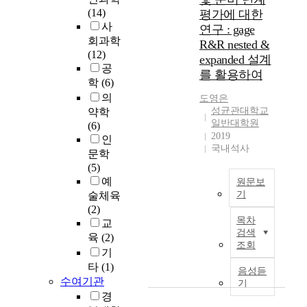
기
(14)
평가에 대한
통
사
연구 : gage
제
회과학
R&R nested &
와
(12)
expanded 설계
청
공
를 활용하여
소
학
(6)
년
의
도영은
의
성균관대학교
약학
경
일반대학원
(6)
찰
2019
인
에
국내석사
문학
대
(5)
한
예
원문보
인
기
술체육
식
(2)
이
본
목차
교
문
연
검색
육
(2)
제
구
조회
기
행
는
타
(1)
동
S
음성듣
에
e
수여기관
기
미
n
경