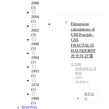
다
하
규
h
에
2008
는
.
여
모
a
(1)
서
중
분
평
등
v
는
국
2004
석
가
물
e
창
인
(1)
방
해
리
b
원
유
7
Dimension
법
보
적
e
시
학
calculations of
2002
으
는
환
e
도
생
GM-Fractals :
(3)
로
데
경
n
시
숫
GM-
는
목
(
w
전
자
1998
FRACTAL의
빈
적
건
i
체
가
(1)
HAUSDORFF
도
을
축
d
의
많
次元의 計算
와
두
특
e
도
아
1994
백
고
성
l
시
지
(1)
도영
해
분
있
)
y
밀
고
경북대학교 대
율
다
에
p
도
1993
있
학원
분
.
주
r
(1)
관
다
1993
석
목
a
리
.
국내박사
1974
,
제
하
i
측
한
(1)
신
1
여
s
면
류
원문보
뢰
절
이
e
에
가
1968
기
도
에
에
d
서
그
(1)
검
서
따
i
창
自
들
작성언어