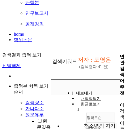
단행본
연구보고서
공개강의
home
학위논문
검색결과 좁혀 보기
연
저자 : 도영은
검색키워드
관
선택해제
(검색결과
41
건)
검
색
어
좁혀본 항목 보기
추
순서
천
내보내기
내책장담기
검색량순
한글로보기
이
가나다순
1
검
원문유무
색
정확도순
원
어
청소년의 자기
문있음
내림차순