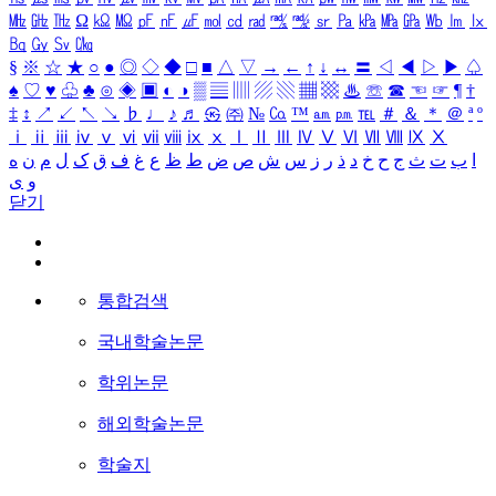
㎒
㎓
㎔
Ω
㏀
㏁
㎊
㎋
㎌
㏖
㏅
㎭
㎮
㎯
㏛
㎩
㎪
㎫
㎬
㏝
㏐
㏓
㏃
㏉
㏜
㏆
§
※
☆
★
○
●
◎
◇
◆
□
■
△
▽
→
←
↑
↓
↔
〓
◁
◀
▷
▶
♤
♠
♡
♥
♧
♣
⊙
◈
▣
◐
◑
▒
▤
▥
▨
▧
▦
▩
♨
☏
☎
☜
☞
¶
†
‡
↕
↗
↙
↖
↘
♭
♩
♪
♬
㉿
㈜
№
㏇
™
㏂
㏘
℡
＃
＆
＊
＠
ª
º
ⅰ
ⅱ
ⅲ
ⅳ
ⅴ
ⅵ
ⅶ
ⅷ
ⅸ
ⅹ
Ⅰ
Ⅱ
Ⅲ
Ⅳ
Ⅴ
Ⅵ
Ⅶ
Ⅷ
Ⅸ
Ⅹ
ا
ب
ت
ث
ج
ح
خ
د
ذ
ر
ز
س
ش
ص
ض
ط
ظ
ع
غ
ف
ق
ک
ل
م
ن
ه
و
ی
닫기
통합검색
국내학술논문
학위논문
해외학술논문
학술지