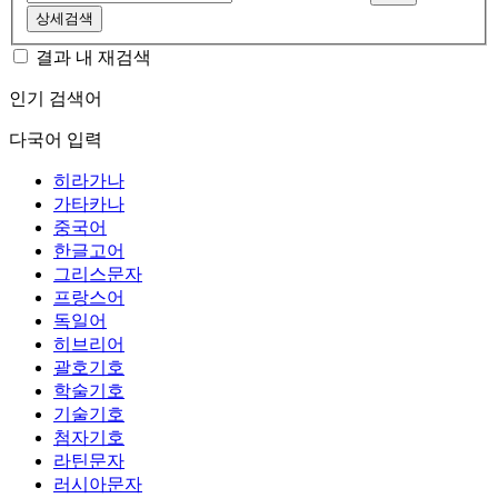
상세검색
결과 내 재검색
인기 검색어
다국어 입력
히라가나
가타카나
중국어
한글고어
그리스문자
프랑스어
독일어
히브리어
괄호기호
학술기호
기술기호
첨자기호
라틴문자
러시아문자