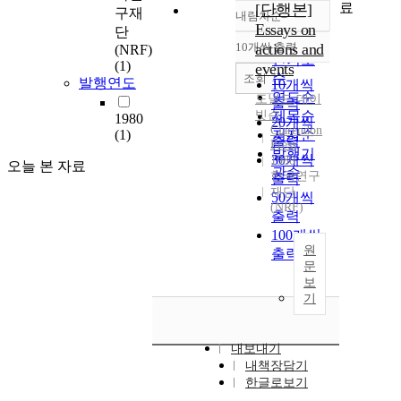
료
[단행본]
구재
내림차순
정확도
Essays on
단
순
10개씩 출력
actions and
(NRF)
내림차순
인기도
(1)
events
순
조회
발행연도
10개씩
연도순
도널드
,
데이
출력
빗슨
제목순
1980
20개씩
Clarendon
(1)
저자순
출력
Press
발행기
30개씩
1980
오늘 본 자료
관순
한국연구
출력
재단
50개씩
(NRF)
출력
100개씩
원
출력
문
보
기
내보내기
내책장담기
한글로보기