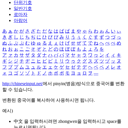
단위기호
일반기호
로마자
아랍어
あ
ぁ
か
が
さ
ざ
た
だ
な
は
ば
ぱ
ま
や
ゃ
ら
わ
ゎ
ん
い
ぃ
き
ぎ
し
じ
ち
ぢ
に
ひ
び
ぴ
み
り
う
ぅ
く
ぐ
す
ず
つ
づ
っ
ぬ
ふ
ぶ
ぷ
む
ゆ
ゅ
る
え
ぇ
け
げ
せ
ぜ
て
で
ね
へ
べ
ぺ
め
れ
お
ぉ
こ
ご
そ
ぞ
と
ど
の
ほ
ぼ
ぽ
も
よ
ょ
ろ
を
ア
ァ
カ
サ
ザ
タ
ダ
ナ
ハ
バ
パ
マ
ヤ
ャ
ラ
ワ
ヮ
ン
イ
ィ
キ
ギ
シ
ジ
チ
ヂ
ニ
ヒ
ビ
ピ
ミ
リ
ウ
ゥ
ク
グ
ス
ズ
ツ
ヅ
ッ
ヌ
フ
ブ
プ
ム
ユ
ュ
ル
エ
ェ
ケ
ゲ
セ
ゼ
テ
デ
ヘ
ベ
ペ
メ
レ
オ
ォ
コ
ゴ
ソ
ゾ
ト
ド
ノ
ホ
ボ
ポ
モ
ヨ
ョ
ロ
ヲ
―
http://chineseinput.net/
에서 pinyin(병음)방식으로 중국어를 변환
할 수 있습니다.
변환된 중국어를 복사하여 사용하시면 됩니다.
예시)
中文 을 입력하시려면
zhongwen
을 입력하시고 space를
누르시면됩니다.