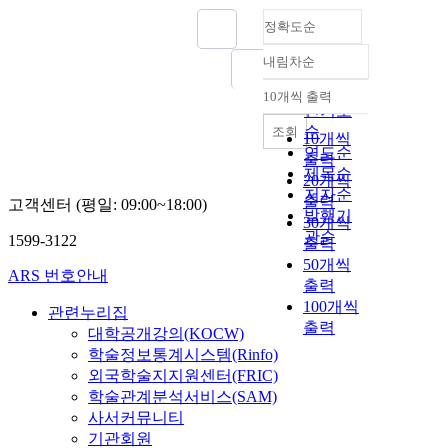
정확도순
내림차순
정확도
순
10개씩 출력
내림차순
인기도
순
조회
10개씩
연도순
출력
제목순
20개씩
저자순
출력
고객센터 (평일: 09:00~18:00)
발행기
30개씩
관순
1599-3122
출력
50개씩
ARS 번호안내
출력
100개씩
관련누리집
출력
대학공개강의(KOCW)
학술정보통계시스템(Rinfo)
외국학술지지원센터(FRIC)
학술관계분석서비스(SAM)
사서커뮤니티
기관회원