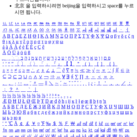
北京 을 입력하시려면
beijing
을 입력하시고 space를 누르
시면 됩니다.
ㅥ
ㅦ
ㅧ
ㅨ
ㅩ
ㅪ
ㅫ
ㅬ
ㅭ
ㅮ
ㅯ
ㅰ
ㅱ
ㅲ
ㅳ
ㅴ
ㅵ
ㅶ
ㅷ
ㅸ
ㅹ
ㅺ
ㅻ
ㅼ
ㅽ
ㅾ
ㅿ
ㆀ
ㆁ
ㆂ
ㆃ
ㆄ
ㆅ
ㆆ
ㆇ
ㆈ
ㆉ
ㆊ
ㆋ
ㆌ
ㆍ
ㆎ
Α
Β
Γ
Δ
Ε
Ζ
Η
Θ
Ι
Κ
Λ
Μ
Ν
Ξ
Ο
Π
Ρ
Σ
Τ
Υ
Φ
Χ
Ψ
Ω
α
β
γ
δ
ε
ζ
η
θ
ι
κ
λ
μ
ν
ξ
ο
π
ρ
σ
τ
υ
φ
χ
ψ
ω
á
à
Á
À
é
è
É
È
ç
Ç
ê
Ä
Ö
Ü
ä
ö
ü
ß
ְ
ֳ
ֲ
ֱ
ָ
ַ
ֵ
ֶ
ִ
ֹ
ּ
ֻ
ׂ
ׁ
ּ
ב
ה
נ
מ
צ
ת
ץ
ש
ד
ג
כ
ע
י
ח
ל
ך
ף
ק
ר
א
ט
ו
ן
ם
פ
‘
’
“
”
〔
〕
〈
〉
「
」
『
』
【
】
＂
（
）
［
］
｛
｝
±
×
÷
≠
≤
≥
∞
∴
♂
♀
∠
⊥
⌒
∂
∇
≡
≒
≪
≫
√
∽
∝
∵
∫
∬
∈
∋
⊆
⊇
⊂
⊃
∪
∩
∧
∨
￢
⇒
⇔
∀
∃
∮
∑
∏
＋
－
＜
＝
＞
、
。
·
‥
…
¨
〃
―
∥
＼
∼
´
～
ˇ
˘
˝
˚
˙
¸
˛
¡
¿
ː
！
＇
，
．
／
：
；
？
＾
＿
｀
｜
½
⅓
⅔
¼
¾
⅛
⅜
⅝
⅞
¹
²
³
⁴
ⁿ
₁
₂
₃
₄
Æ
Ð
Ħ
Ĳ
Ł
Ø
Œ
Þ
Ŧ
Ŋ
æ
đ
ð
ħ
ı
ĳ
ĸ
ŀ
ł
ø
œ
ß
þ
ŧ
ŋ
ŉ
А
Б
В
Г
Д
Е
Ё
Ж
З
И
Й
К
Л
М
Н
О
П
Р
С
Т
У
Ф
Х
Ц
Ч
Ш
Щ
Ъ
Ы
Ь
Э
Ю
Я
а
б
в
г
д
е
ё
ж
з
и
й
к
л
м
н
о
п
р
с
т
у
ф
х
ц
ч
ш
щ
ъ
ы
ь
э
ю
я
′
″
℃
Å
￠
￡
￥
¤
℉
‰
＄
％
Ｆ
￦
㎕
㎖
㎗
ℓ
㎘
㏄
㎣
㎤
㎥
㎦
㎙
㎚
㎛
㎜
㎝
㎞
㎟
㎠
㎡
㎢
㏊
㎍
㎎
㎏
㏏
㎈
㎉
㏈
㎧
㎨
㎰
㎱
㎲
㎳
㎴
㎵
㎶
㎷
㎸
㎹
㎀
㎁
㎂
㎃
㎄
㎺
㎻
㎽
㎾
㎿
㎐
㎑