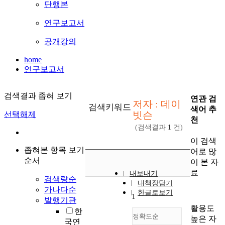
단행본
연구보고서
공개강의
home
연구보고서
검색결과 좁혀 보기
연관 검
저자 : 데이
검색키워드
색어 추
빗슨
선택해제
천
(검색결과
1
건)
이 검색
좁혀본 항목 보기
어로 많
순서
이 본 자
료
내보내기
검색량순
내책장담기
가나다순
한글로보기
1
발행기관
활용도
한
정확도순
높은 자
국연