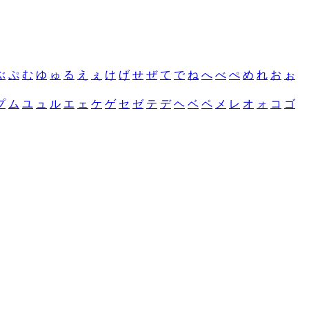
ぶ
ぷ
む
ゆ
ゅ
る
え
ぇ
け
げ
せ
ぜ
て
で
ね
へ
べ
ぺ
め
れ
お
ぉ
プ
ム
ユ
ュ
ル
エ
ェ
ケ
ゲ
セ
ゼ
テ
デ
ヘ
ベ
ペ
メ
レ
オ
ォ
コ
ゴ