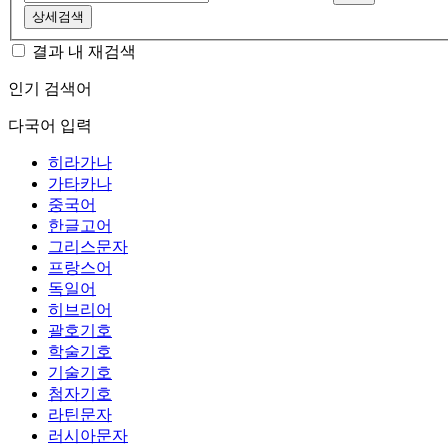
상세검색
결과 내 재검색
인기 검색어
다국어 입력
히라가나
가타카나
중국어
한글고어
그리스문자
프랑스어
독일어
히브리어
괄호기호
학술기호
기술기호
첨자기호
라틴문자
러시아문자