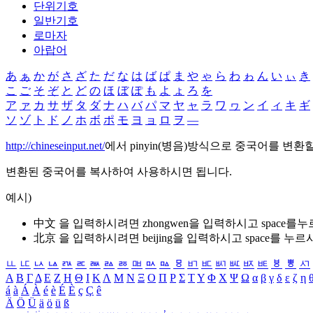
단위기호
일반기호
로마자
아랍어
あ
ぁ
か
が
さ
ざ
た
だ
な
は
ば
ぱ
ま
や
ゃ
ら
わ
ゎ
ん
い
ぃ
き
こ
ご
そ
ぞ
と
ど
の
ほ
ぼ
ぽ
も
よ
ょ
ろ
を
ア
ァ
カ
サ
ザ
タ
ダ
ナ
ハ
バ
パ
マ
ヤ
ャ
ラ
ワ
ヮ
ン
イ
ィ
キ
ギ
ソ
ゾ
ト
ド
ノ
ホ
ボ
ポ
モ
ヨ
ョ
ロ
ヲ
―
http://chineseinput.net/
에서 pinyin(병음)방식으로 중국어를 변환
변환된 중국어를 복사하여 사용하시면 됩니다.
예시)
中文 을 입력하시려면
zhongwen
을 입력하시고 space를
北京 을 입력하시려면
beijing
을 입력하시고 space를 누르
ㅥ
ㅦ
ㅧ
ㅨ
ㅩ
ㅪ
ㅫ
ㅬ
ㅭ
ㅮ
ㅯ
ㅰ
ㅱ
ㅲ
ㅳ
ㅴ
ㅵ
ㅶ
ㅷ
ㅸ
ㅹ
ㅺ
Α
Β
Γ
Δ
Ε
Ζ
Η
Θ
Ι
Κ
Λ
Μ
Ν
Ξ
Ο
Π
Ρ
Σ
Τ
Υ
Φ
Χ
Ψ
Ω
α
β
γ
δ
ε
ζ
η
á
à
Á
À
é
è
É
È
ç
Ç
ê
Ä
Ö
Ü
ä
ö
ü
ß