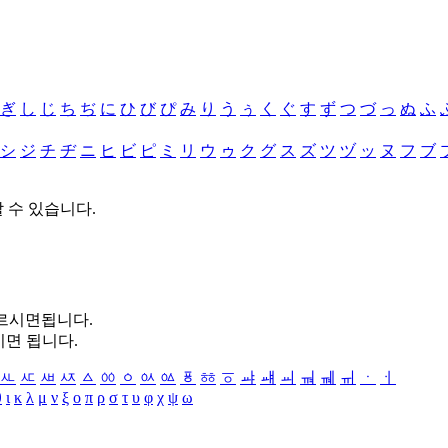
ぎ
し
じ
ち
ぢ
に
ひ
び
ぴ
み
り
う
ぅ
く
ぐ
す
ず
つ
づ
っ
ぬ
ふ
シ
ジ
チ
ヂ
ニ
ヒ
ビ
ピ
ミ
リ
ウ
ゥ
ク
グ
ス
ズ
ツ
ヅ
ッ
ヌ
フ
ブ
할 수 있습니다.
누르시면됩니다.
시면 됩니다.
ㅻ
ㅼ
ㅽ
ㅾ
ㅿ
ㆀ
ㆁ
ㆂ
ㆃ
ㆄ
ㆅ
ㆆ
ㆇ
ㆈ
ㆉ
ㆊ
ㆋ
ㆌ
ㆍ
ㆎ
θ
ι
κ
λ
μ
ν
ξ
ο
π
ρ
σ
τ
υ
φ
χ
ψ
ω