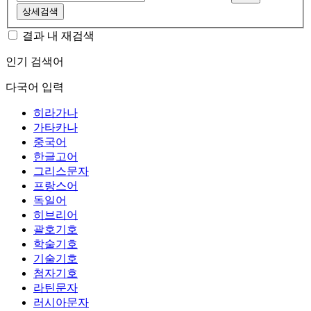
상세검색
결과 내 재검색
인기 검색어
다국어 입력
히라가나
가타카나
중국어
한글고어
그리스문자
프랑스어
독일어
히브리어
괄호기호
학술기호
기술기호
첨자기호
라틴문자
러시아문자