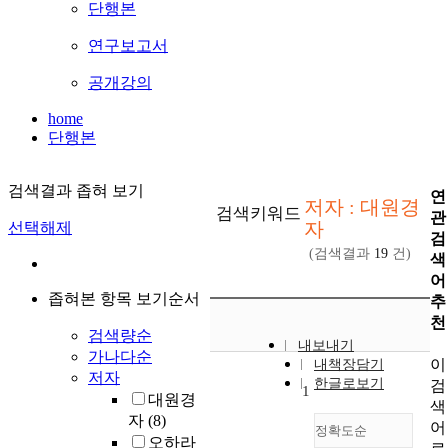
단행본
연구보고서
공개강의
home
단행본
검색결과 좁혀 보기
연
저자 : 대원경
검색키워드
관
자
선택해제
검
(검색결과
19
건)
색
어
좁혀본 항목 보기순서
추
천
검색량순
내보내기
가나다순
이
내책장담기
저자
한글로보기
검
1
대원경
색
자
(8)
어
정확도순
오하라