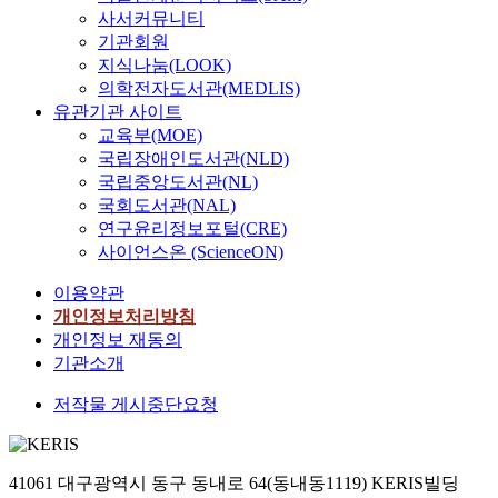
사서커뮤니티
기관회원
지식나눔(LOOK)
의학전자도서관(MEDLIS)
유관기관 사이트
교육부(MOE)
국립장애인도서관(NLD)
국립중앙도서관(NL)
국회도서관(NAL)
연구윤리정보포털(CRE)
사이언스온 (ScienceON)
이용약관
개인정보처리방침
개인정보 재동의
기관소개
저작물 게시중단요청
41061 대구광역시 동구 동내로 64(동내동1119) KERIS빌딩