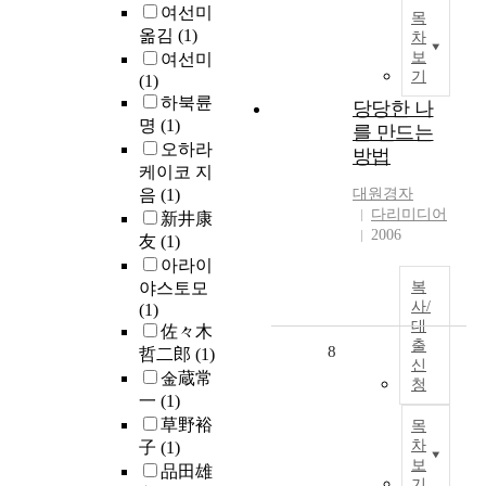
여선미
목
옮김
(1)
차
보
여선미
기
(1)
하북륜
당당한 나
명
(1)
를 만드는
오하라
방법
케이코 지
음
(1)
대원경자
다리미디어
新井康
2006
友
(1)
아라이
야스토모
복
사/
(1)
대
佐々木
출
8
哲二郎
(1)
신
金蔵常
청
一
(1)
草野裕
목
차
子
(1)
보
品田雄
기