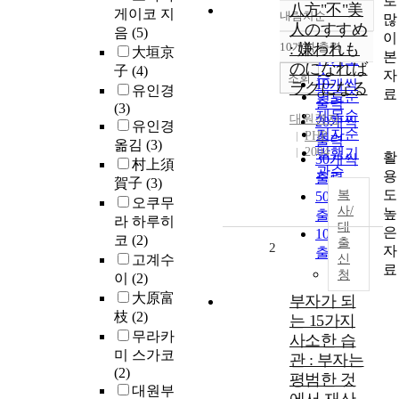
로
八方"不"美
게이코 지
내림차순
많
정확도
人のすすめ
음
(5)
이
순
10개씩 출력
: 嫌われも
大垣京
내림차순
본
인기도
のになれば
子
(4)
자
순
조회
10개씩
ラクになる
유인경
료
연도순
출력
(3)
제목순
대원경자
20개씩
유인경
저자순
PHP
출력
옮김
(3)
2004
발행기
활
30개씩
村上須
관순
용
출력
賀子
(3)
도
복
50개씩
오쿠무
사/
높
출력
라 하루히
대
은
100개씩
코
(2)
출
2
자
출력
고계수
신
료
청
이
(2)
大原富
부자가 되
枝
(2)
는 15가지
무라카
사소한 습
미 스가코
관 : 부자는
(2)
평범한 것
대원부