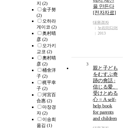
에서 재산
지
(2)
을 만든다
金子努
[전자자료]
(2)
오하라
대원경자
게이코
(2)
누리미디어
奥村晴
2013
彦
(2)
오가키
교코
(2)
奧村晴
彦
(2)
3
親と子ども
桶舍洋
をむすぶ奇
子
(2)
跡の會話 :
梶平幸
信じる愛、
子
(2)
受けとめる
河宮百
心 = A self-
合惠
(2)
help book
마장경
for parents
자
(2)
and children
이송희
옮김
(1)