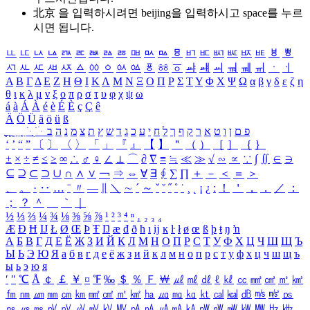
北京 을 입력하시려면
beijing
을 입력하시고 space를 누르
시면 됩니다.
ㅥ
ㅦ
ㅧ
ㅨ
ㅩ
ㅪ
ㅫ
ㅬ
ㅭ
ㅮ
ㅯ
ㅰ
ㅱ
ㅲ
ㅳ
ㅴ
ㅵ
ㅶ
ㅷ
ㅸ
ㅹ
ㅺ
ㅻ
ㅼ
ㅽ
ㅾ
ㅿ
ㆀ
ㆁ
ㆂ
ㆃ
ㆄ
ㆅ
ㆆ
ㆇ
ㆈ
ㆉ
ㆊ
ㆋ
ㆌ
ㆍ
ㆎ
Α
Β
Γ
Δ
Ε
Ζ
Η
Θ
Ι
Κ
Λ
Μ
Ν
Ξ
Ο
Π
Ρ
Σ
Τ
Υ
Φ
Χ
Ψ
Ω
α
β
γ
δ
ε
ζ
η
θ
ι
κ
λ
μ
ν
ξ
ο
π
ρ
σ
τ
υ
φ
χ
ψ
ω
á
à
Á
À
é
è
É
È
ç
Ç
ê
Ä
Ö
Ü
ä
ö
ü
ß
ְ
ֳ
ֲ
ֱ
ָ
ַ
ֵ
ֶ
ִ
ֹ
ּ
ֻ
ׂ
ׁ
ּ
ב
ה
נ
מ
צ
ת
ץ
ש
ד
ג
כ
ע
י
ח
ל
ך
ף
ק
ר
א
ט
ו
ן
ם
פ
‘
’
“
”
〔
〕
〈
〉
「
」
『
』
【
】
＂
（
）
［
］
｛
｝
±
×
÷
≠
≤
≥
∞
∴
♂
♀
∠
⊥
⌒
∂
∇
≡
≒
≪
≫
√
∽
∝
∵
∫
∬
∈
∋
⊆
⊇
⊂
⊃
∪
∩
∧
∨
￢
⇒
⇔
∀
∃
∮
∑
∏
＋
－
＜
＝
＞
、
。
·
‥
…
¨
〃
―
∥
＼
∼
´
～
ˇ
˘
˝
˚
˙
¸
˛
¡
¿
ː
！
＇
，
．
／
：
；
？
＾
＿
｀
｜
½
⅓
⅔
¼
¾
⅛
⅜
⅝
⅞
¹
²
³
⁴
ⁿ
₁
₂
₃
₄
Æ
Ð
Ħ
Ĳ
Ł
Ø
Œ
Þ
Ŧ
Ŋ
æ
đ
ð
ħ
ı
ĳ
ĸ
ŀ
ł
ø
œ
ß
þ
ŧ
ŋ
ŉ
А
Б
В
Г
Д
Е
Ё
Ж
З
И
Й
К
Л
М
Н
О
П
Р
С
Т
У
Ф
Х
Ц
Ч
Ш
Щ
Ъ
Ы
Ь
Э
Ю
Я
а
б
в
г
д
е
ё
ж
з
и
й
к
л
м
н
о
п
р
с
т
у
ф
х
ц
ч
ш
щ
ъ
ы
ь
э
ю
я
′
″
℃
Å
￠
￡
￥
¤
℉
‰
＄
％
Ｆ
￦
㎕
㎖
㎗
ℓ
㎘
㏄
㎣
㎤
㎥
㎦
㎙
㎚
㎛
㎜
㎝
㎞
㎟
㎠
㎡
㎢
㏊
㎍
㎎
㎏
㏏
㎈
㎉
㏈
㎧
㎨
㎰
㎱
㎲
㎳
㎴
㎵
㎶
㎷
㎸
㎹
㎀
㎁
㎂
㎃
㎄
㎺
㎻
㎽
㎾
㎿
㎐
㎑