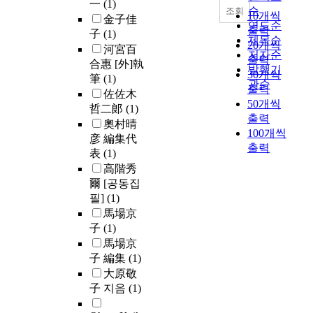
一
(1)
순
조회
10개씩
金子佳
연도순
출력
子
(1)
제목순
20개씩
河宮百
저자순
출력
合惠 [外]執
발행기
30개씩
筆
(1)
관순
출력
佐佐木
50개씩
哲二郞
(1)
출력
奧村晴
100개씩
彦 編集代
출력
表
(1)
高階秀
爾 [공동집
필]
(1)
馬場京
子
(1)
馬場京
子 編集
(1)
大原敬
子 지음
(1)