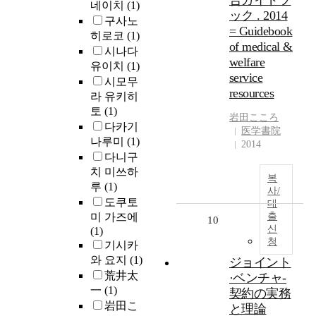
合ガイドブ
네이치
(1)
ック . 2014
구사노
= Guidebook
히로코
(1)
of medical &
시나다
welfare
유이치
(1)
service
시모무
resources
라 유키히
토
(1)
岩田こころ
다카기
医学書院
나루미
(1)
2014
다니구
치 미쓰하
복
루
(1)
사/
도쿠토
대
미 가즈에
출
10
신
(1)
청
기시카
와 요지
(1)
ジョイント
荒井太
·ベンチャ-
一
(1)
契約の実務
岩田こ
と理論