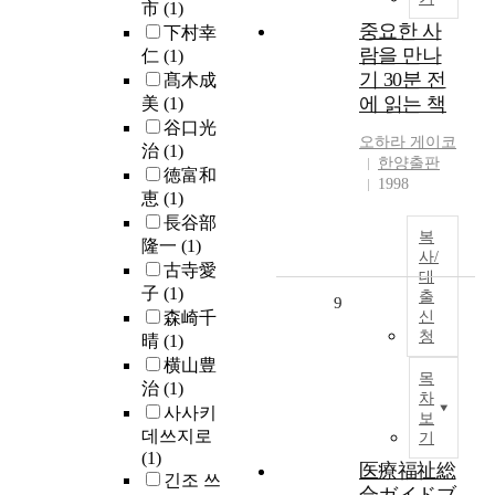
市
(1)
중요한 사
下村幸
람을 만나
仁
(1)
기 30분 전
髙木成
에 읽는 책
美
(1)
谷口光
오하라 게이코
治
(1)
한양출판
徳富和
1998
恵
(1)
長谷部
복
隆一
(1)
사/
古寺愛
대
子
(1)
출
9
森崎千
신
청
晴
(1)
横山豊
목
治
(1)
차
사사키
보
데쓰지로
기
(1)
医療福祉総
긴조 쓰