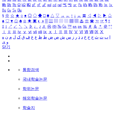
㎒
㎓
㎔
Ω
㏀
㏁
㎊
㎋
㎌
㏖
㏅
㎭
㎮
㎯
㏛
㎩
㎪
㎫
㎬
㏝
㏐
㏓
㏃
㏉
㏜
㏆
§
※
☆
★
○
●
◎
◇
◆
□
■
△
▽
→
←
↑
↓
↔
〓
◁
◀
▷
▶
♤
♠
♡
♥
♧
♣
⊙
◈
▣
◐
◑
▒
▤
▥
▨
▧
▦
▩
♨
☏
☎
☜
☞
¶
†
‡
↕
↗
↙
↖
↘
♭
♩
♪
♬
㉿
㈜
№
㏇
™
㏂
㏘
℡
＃
＆
＊
＠
ª
º
ⅰ
ⅱ
ⅲ
ⅳ
ⅴ
ⅵ
ⅶ
ⅷ
ⅸ
ⅹ
Ⅰ
Ⅱ
Ⅲ
Ⅳ
Ⅴ
Ⅵ
Ⅶ
Ⅷ
Ⅸ
Ⅹ
ا
ب
ت
ث
ج
ح
خ
د
ذ
ر
ز
س
ش
ص
ض
ط
ظ
ع
غ
ف
ق
ک
ل
م
ن
ه
و
ی
닫기
통합검색
국내학술논문
학위논문
해외학술논문
학술지