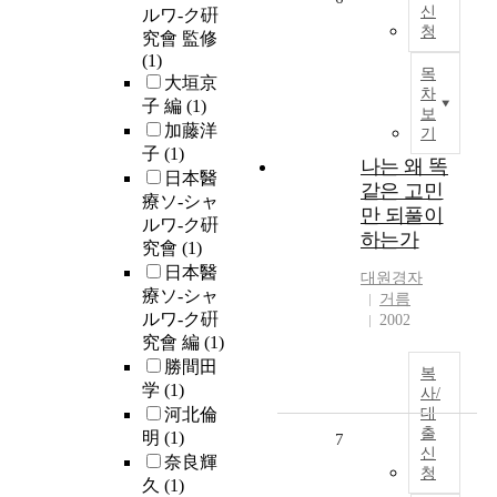
신
ルワ-ク硏
청
究會 監修
(1)
목
大垣京
차
子 編
(1)
보
加藤洋
기
子
(1)
나는 왜 똑
日本醫
같은 고민
療ソ-シャ
만 되풀이
ルワ-ク硏
하는가
究會
(1)
日本醫
대원경자
療ソ-シャ
거름
ルワ-ク硏
2002
究會 編
(1)
勝間田
복
学
(1)
사/
河北倫
대
출
明
(1)
7
신
奈良輝
청
久
(1)