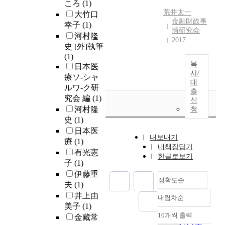
ころ
(1)
荒井太一
大竹口
金融財政事
幸子
(1)
情研究会
河村隆
2017
史 [外]執筆
(1)
복
日本医
사/
療ソ-シャ
대
ルワ-ク研
출
究会 編
(1)
신
河村隆
청
史
(1)
日本医
내보내기
療
(1)
내책장담기
有光憲
한글로보기
子
(1)
伊藤重
정확도순
夫
(1)
井上由
내림차순
정확도
美子
(1)
순
10개씩 출력
金藏常
내림차순
인기도