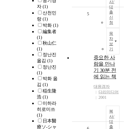
송기경
사/
자
(1)
대
출
산천민
5
신
랑
(1)
청
박화
(1)
編集者
목
(1)
차
秋山仁
보
(1)
기
정난진
중요한 사
옮김
(1)
람을 만나
정난진
기 30분 전
(1)
에 읽는 책
박화 옮
김
(1)
대원경자
稲生隆
다리미디어
浩
(1)
2001
미하라
히로미쓰
복
(1)
사/
日本醫
대
療ソ-シャ
출
6