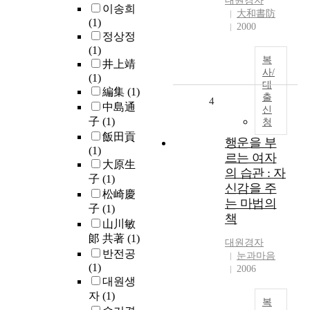
대원경자
이송희
大和書防
(1)
2000
정상정
(1)
복
井上靖
사/
(1)
대
編集
(1)
출
4
中島通
신
子
(1)
청
飯田貢
행운을 부
(1)
르는 여자
大原生
의 습관 : 자
子
(1)
신감을 주
松崎慶
는 마법의
子
(1)
책
山川敏
郞 共著
(1)
대원경자
반전공
눈과마음
(1)
2006
대원생
자
(1)
복