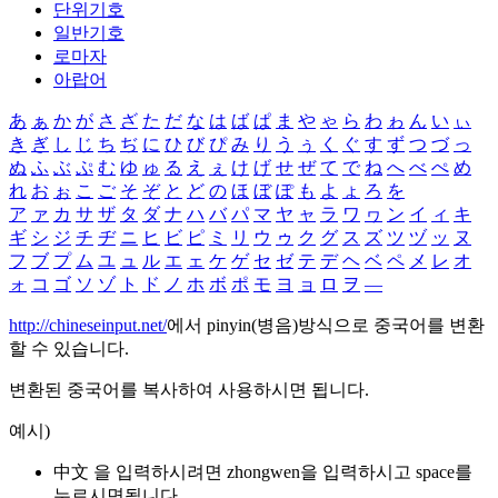
단위기호
일반기호
로마자
아랍어
あ
ぁ
か
が
さ
ざ
た
だ
な
は
ば
ぱ
ま
や
ゃ
ら
わ
ゎ
ん
い
ぃ
き
ぎ
し
じ
ち
ぢ
に
ひ
び
ぴ
み
り
う
ぅ
く
ぐ
す
ず
つ
づ
っ
ぬ
ふ
ぶ
ぷ
む
ゆ
ゅ
る
え
ぇ
け
げ
せ
ぜ
て
で
ね
へ
べ
ぺ
め
れ
お
ぉ
こ
ご
そ
ぞ
と
ど
の
ほ
ぼ
ぽ
も
よ
ょ
ろ
を
ア
ァ
カ
サ
ザ
タ
ダ
ナ
ハ
バ
パ
マ
ヤ
ャ
ラ
ワ
ヮ
ン
イ
ィ
キ
ギ
シ
ジ
チ
ヂ
ニ
ヒ
ビ
ピ
ミ
リ
ウ
ゥ
ク
グ
ス
ズ
ツ
ヅ
ッ
ヌ
フ
ブ
プ
ム
ユ
ュ
ル
エ
ェ
ケ
ゲ
セ
ゼ
テ
デ
ヘ
ベ
ペ
メ
レ
オ
ォ
コ
ゴ
ソ
ゾ
ト
ド
ノ
ホ
ボ
ポ
モ
ヨ
ョ
ロ
ヲ
―
http://chineseinput.net/
에서 pinyin(병음)방식으로 중국어를 변환
할 수 있습니다.
변환된 중국어를 복사하여 사용하시면 됩니다.
예시)
中文 을 입력하시려면
zhongwen
을 입력하시고 space를
누르시면됩니다.