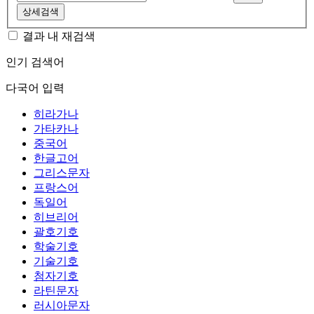
상세검색
결과 내 재검색
인기 검색어
다국어 입력
히라가나
가타카나
중국어
한글고어
그리스문자
프랑스어
독일어
히브리어
괄호기호
학술기호
기술기호
첨자기호
라틴문자
러시아문자