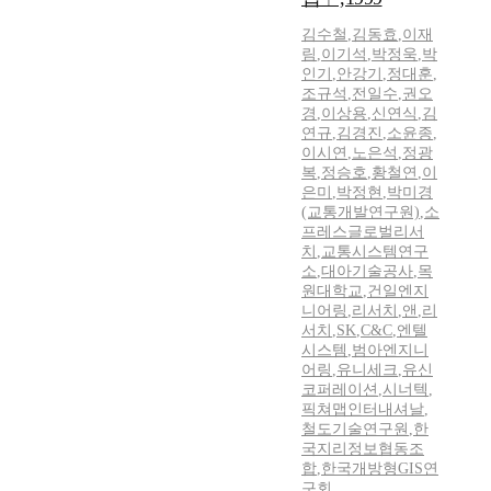
김수철
,
김동효
,
이재
림
,
이기석
,
박정욱
,
박
인기
,
안강기
,
정대훈
,
조규석
,
전일수
,
권오
경
,
이상용
,
신연식
,
김
연규
,
김경진
,
소윤종
,
이시연
,
노은석
,
정광
복
,
정승호
,
황철연
,
이
은미
,
박정현
,
박미경
(교통개발연구원)
,
소
프레스글로벌리서
치
,
교통시스템연구
소
,
대아기술공사
,
목
원대학교
,
건일엔지
니어링
,
리서치
,
앤
,
리
서치
,
SK
,
C&C
,
엔텔
시스템
,
범아엔지니
어링
,
유니세크
,
유신
코퍼레이션
,
시너텍
,
픽쳐맵인터내셔날
,
철도기술연구원
,
한
국지리정보협동조
합
,
한국개방형GIS연
구회