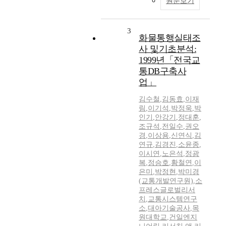
원문보기
3
화물통행실태조
사 및기초분석:
1999년「전국교
통DB구축사
업」
김수철
,
김동효
,
이재
림
,
이기석
,
박정욱
,
박
인기
,
안강기
,
정대훈
,
조규석
,
전일수
,
권오
경
,
이상용
,
신연식
,
김
연규
,
김경진
,
소윤종
,
이시연
,
노은석
,
정광
복
,
정승호
,
황철연
,
이
은미
,
박정현
,
박미경
(교통개발연구원)
,
소
프레스글로벌리서
치
,
교통시스템연구
소
,
대아기술공사
,
목
원대학교
,
건일엔지