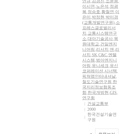
연규
,
김경진
,
소윤종
,
이시연
,
노은석
,
정광
복
,
정승호
,
황철연
,
이
은미
,
박정현
,
박미경
(교통개발연구원)
,
소
프레스글로벌리서
치
,
교통시스템연구
소
,
대아기술공사
,
목
원대학교
,
건일엔지
니어링
,
리서치
,
앤
,
리
서치
,
SK
,
C&C
,
엔텔
시스템
,
범아엔지니
어링
,
유니세크
,
유신
코퍼레이션
,
시너텍
,
픽쳐맵인터내셔날
,
철도기술연구원
,
한
국지리정보협동조
합
,
한국개방현
,
GIS
,
연구회
건설교통부
2000
한국건설기술연
구원