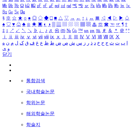
㎒
㎓
㎔
Ω
㏀
㏁
㎊
㎋
㎌
㏖
㏅
㎭
㎮
㎯
㏛
㎩
㎪
㎫
㎬
㏝
㏐
㏓
㏃
㏉
㏜
㏆
§
※
☆
★
○
●
◎
◇
◆
□
■
△
▽
→
←
↑
↓
↔
〓
◁
◀
▷
▶
♤
♠
♡
♥
♧
♣
⊙
◈
▣
◐
◑
▒
▤
▥
▨
▧
▦
▩
♨
☏
☎
☜
☞
¶
†
‡
↕
↗
↙
↖
↘
♭
♩
♪
♬
㉿
㈜
№
㏇
™
㏂
㏘
℡
＃
＆
＊
＠
ª
º
ⅰ
ⅱ
ⅲ
ⅳ
ⅴ
ⅵ
ⅶ
ⅷ
ⅸ
ⅹ
Ⅰ
Ⅱ
Ⅲ
Ⅳ
Ⅴ
Ⅵ
Ⅶ
Ⅷ
Ⅸ
Ⅹ
ا
ب
ت
ث
ج
ح
خ
د
ذ
ر
ز
س
ش
ص
ض
ط
ظ
ع
غ
ف
ق
ک
ل
م
ن
ه
و
ی
닫기
통합검색
국내학술논문
학위논문
해외학술논문
학술지