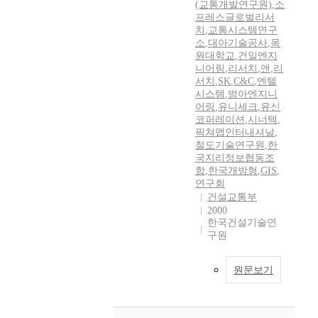
(교통개발연구원)
,
소
프레스글로벌리서
치
,
교통시스템연구
소
,
대아기술공사
,
목
원대학교
,
건일엔지
니어링
,
리서치
,
앤
,
리
서치
,
SK
,
C&C
,
엔텔
시스템
,
범아엔지니
어링
,
유니세크
,
유신
코퍼레이션
,
시너텍
,
픽쳐맵인터내셔날
,
철도기술연구원
,
한
국지리정보협동조
합
,
한국개방형
,
GIS
,
연구회
건설교통부
2000
한국건설기술연
구원
원문보기