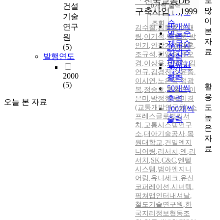
「전국교통DB
로
순
건설
10개씩 출력
내림차순
많
구축사업」,1999
인기도
기술
이
순
조회
10개씩
연구
김수철
,
김동효
,
이재
본
연도순
출력
원
림
,
이기석
,
박정욱
,
박
자
제목순
인기
,
안강기
,
정대훈
,
(5)
20개씩
료
저자순
조규석
,
전일수
,
권오
발행연도
출력
경
,
이상용
,
신연식
,
김
발행기
30개씩
연규
,
김경진
,
소윤종
,
관순
2000
출력
이시연
,
노은석
,
정광
(5)
활
50개씩
복
,
정승호
,
황철연
,
이
용
출력
은미
,
박정현
,
박미경
오늘 본 자료
도
(교통개발연구원)
,
소
100개씩
프레스글로벌리서
높
출력
치
,
교통시스템연구
은
소
,
대아기술공사
,
목
자
원대학교
,
건일엔지
료
니어링
,
리서치
,
앤
,
리
서치
,
SK
,
C&C
,
엔텔
시스템
,
범아엔지니
어링
,
유니세크
,
유신
코퍼레이션
,
시너텍
,
픽쳐맵인터내셔날
,
철도기술연구원
,
한
국지리정보협동조