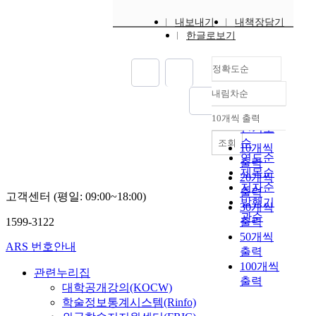
내보내기
내책장담기
한글로보기
정확도순
내림차순
정확도
순
10개씩 출력
내림차순
인기도
순
조회
10개씩
연도순
출력
제목순
20개씩
저자순
출력
고객센터 (평일: 09:00~18:00)
발행기
30개씩
관순
1599-3122
출력
50개씩
ARS 번호안내
출력
100개씩
관련누리집
출력
대학공개강의(KOCW)
학술정보통계시스템(Rinfo)