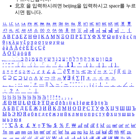
北京 을 입력하시려면
beijing
을 입력하시고 space를 누르
시면 됩니다.
ㅥ
ㅦ
ㅧ
ㅨ
ㅩ
ㅪ
ㅫ
ㅬ
ㅭ
ㅮ
ㅯ
ㅰ
ㅱ
ㅲ
ㅳ
ㅴ
ㅵ
ㅶ
ㅷ
ㅸ
ㅹ
ㅺ
ㅻ
ㅼ
ㅽ
ㅾ
ㅿ
ㆀ
ㆁ
ㆂ
ㆃ
ㆄ
ㆅ
ㆆ
ㆇ
ㆈ
ㆉ
ㆊ
ㆋ
ㆌ
ㆍ
ㆎ
Α
Β
Γ
Δ
Ε
Ζ
Η
Θ
Ι
Κ
Λ
Μ
Ν
Ξ
Ο
Π
Ρ
Σ
Τ
Υ
Φ
Χ
Ψ
Ω
α
β
γ
δ
ε
ζ
η
θ
ι
κ
λ
μ
ν
ξ
ο
π
ρ
σ
τ
υ
φ
χ
ψ
ω
á
à
Á
À
é
è
É
È
ç
Ç
ê
Ä
Ö
Ü
ä
ö
ü
ß
ְ
ֳ
ֲ
ֱ
ָ
ַ
ֵ
ֶ
ִ
ֹ
ּ
ֻ
ׂ
ׁ
ּ
ב
ה
נ
מ
צ
ת
ץ
ש
ד
ג
כ
ע
י
ח
ל
ך
ף
ק
ר
א
ט
ו
ן
ם
פ
‘
’
“
”
〔
〕
〈
〉
「
」
『
』
【
】
＂
（
）
［
］
｛
｝
±
×
÷
≠
≤
≥
∞
∴
♂
♀
∠
⊥
⌒
∂
∇
≡
≒
≪
≫
√
∽
∝
∵
∫
∬
∈
∋
⊆
⊇
⊂
⊃
∪
∩
∧
∨
￢
⇒
⇔
∀
∃
∮
∑
∏
＋
－
＜
＝
＞
、
。
·
‥
…
¨
〃
―
∥
＼
∼
´
～
ˇ
˘
˝
˚
˙
¸
˛
¡
¿
ː
！
＇
，
．
／
：
；
？
＾
＿
｀
｜
½
⅓
⅔
¼
¾
⅛
⅜
⅝
⅞
¹
²
³
⁴
ⁿ
₁
₂
₃
₄
Æ
Ð
Ħ
Ĳ
Ł
Ø
Œ
Þ
Ŧ
Ŋ
æ
đ
ð
ħ
ı
ĳ
ĸ
ŀ
ł
ø
œ
ß
þ
ŧ
ŋ
ŉ
А
Б
В
Г
Д
Е
Ё
Ж
З
И
Й
К
Л
М
Н
О
П
Р
С
Т
У
Ф
Х
Ц
Ч
Ш
Щ
Ъ
Ы
Ь
Э
Ю
Я
а
б
в
г
д
е
ё
ж
з
и
й
к
л
м
н
о
п
р
с
т
у
ф
х
ц
ч
ш
щ
ъ
ы
ь
э
ю
я
′
″
℃
Å
￠
￡
￥
¤
℉
‰
＄
％
Ｆ
￦
㎕
㎖
㎗
ℓ
㎘
㏄
㎣
㎤
㎥
㎦
㎙
㎚
㎛
㎜
㎝
㎞
㎟
㎠
㎡
㎢
㏊
㎍
㎎
㎏
㏏
㎈
㎉
㏈
㎧
㎨
㎰
㎱
㎲
㎳
㎴
㎵
㎶
㎷
㎸
㎹
㎀
㎁
㎂
㎃
㎄
㎺
㎻
㎽
㎾
㎿
㎐
㎑