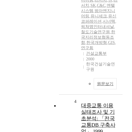
니어링
,
리서치
,
앤
,
리
서치
,
SK
,
C&C
,
엔텔
시스템
,
범아엔지니
어링
,
유니세크
,
유신
코퍼레이션
,
시너텍
,
픽쳐맵인터내셔날
,
철도기술연구원
,
한
국지리정보협동조
합
,
한국개방형
,
GIS
,
연구회
건설교통부
2000
한국건설기술연
구원
원문보기
4
대중교통 이용
실태조사 및 기
초분석: 「전국
교통DB 구축사
업」,1999