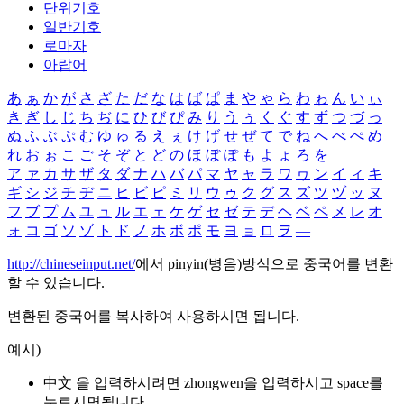
단위기호
일반기호
로마자
아랍어
あ
ぁ
か
が
さ
ざ
た
だ
な
は
ば
ぱ
ま
や
ゃ
ら
わ
ゎ
ん
い
ぃ
き
ぎ
し
じ
ち
ぢ
に
ひ
び
ぴ
み
り
う
ぅ
く
ぐ
す
ず
つ
づ
っ
ぬ
ふ
ぶ
ぷ
む
ゆ
ゅ
る
え
ぇ
け
げ
せ
ぜ
て
で
ね
へ
べ
ぺ
め
れ
お
ぉ
こ
ご
そ
ぞ
と
ど
の
ほ
ぼ
ぽ
も
よ
ょ
ろ
を
ア
ァ
カ
サ
ザ
タ
ダ
ナ
ハ
バ
パ
マ
ヤ
ャ
ラ
ワ
ヮ
ン
イ
ィ
キ
ギ
シ
ジ
チ
ヂ
ニ
ヒ
ビ
ピ
ミ
リ
ウ
ゥ
ク
グ
ス
ズ
ツ
ヅ
ッ
ヌ
フ
ブ
プ
ム
ユ
ュ
ル
エ
ェ
ケ
ゲ
セ
ゼ
テ
デ
ヘ
ベ
ペ
メ
レ
オ
ォ
コ
ゴ
ソ
ゾ
ト
ド
ノ
ホ
ボ
ポ
モ
ヨ
ョ
ロ
ヲ
―
http://chineseinput.net/
에서 pinyin(병음)방식으로 중국어를 변환
할 수 있습니다.
변환된 중국어를 복사하여 사용하시면 됩니다.
예시)
中文 을 입력하시려면
zhongwen
을 입력하시고 space를
누르시면됩니다.