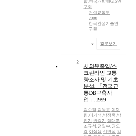
합
,
한국개방형GIS연
구회
건설교통부
2000
한국건설기술연
구원
원문보기
2
시외유출입/스
크린라인 교통
량조사 및 기초
분석: 「전국교
통DB구축사
업」,1999
김수철
,
김동효
,
이재
림
,
이기석
,
박정욱
,
박
인기
,
안강기
,
정대훈
,
조규석
,
전일수
,
권오
경
,
이상용
,
신연식
,
김