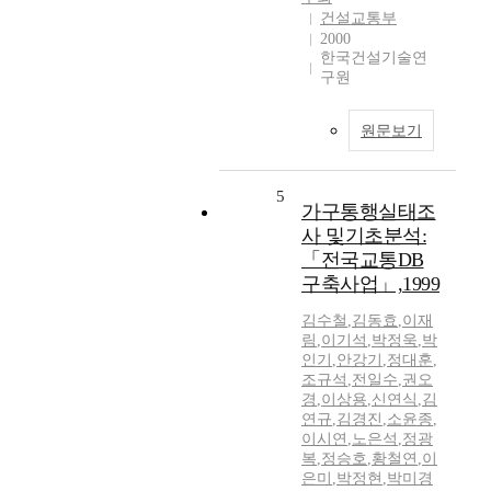
건설교통부
2000
한국건설기술연
구원
원문보기
5
가구통행실태조
사 및기초분석:
「전국교통DB
구축사업」,1999
김수철
,
김동효
,
이재
림
,
이기석
,
박정욱
,
박
인기
,
안강기
,
정대훈
,
조규석
,
전일수
,
권오
경
,
이상용
,
신연식
,
김
연규
,
김경진
,
소윤종
,
이시연
,
노은석
,
정광
복
,
정승호
,
황철연
,
이
은미
,
박정현
,
박미경