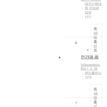
대건신학대
학 전망편
집부
1971
복
사/
대
출
6
신
청
인간과 죄
Schoonenberg,
Piet J. A. M.
분도출판사
1978
복
사/
대
출
7
신