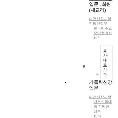
입문 : 화란
(새교리)
대건신학대학
전망편집부
한국천주교
중앙협의회
1971
복
사/
대
출
9
신
청
가톨릭신앙
입문
대건신학대학
대건신학대
학 전망편
집부
1974