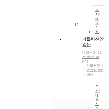
복
사/
대
출
10
신
청
가톨릭신앙
입문
대건신학대학
전망편집부
[역]
한국천주교
중앙협의회
1981
복
사/
대
출
신
청