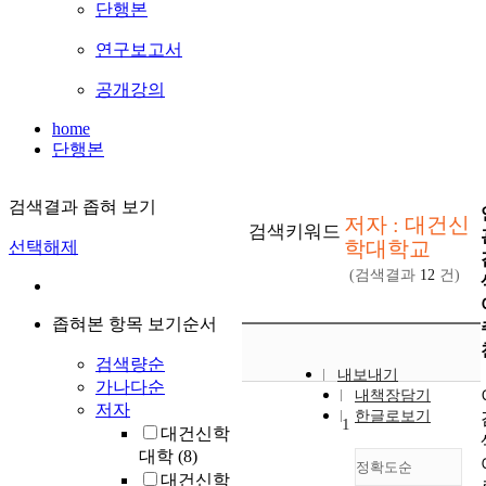
단행본
연구보고서
공개강의
home
단행본
검색결과 좁혀 보기
저자 : 대건신
검색키워드
학대학교
선택해제
(검색결과
12
건)
좁혀본 항목 보기순서
검색량순
내보내기
가나다순
내책장담기
저자
한글로보기
1
대건신학
대학
(8)
정확도순
대건신학