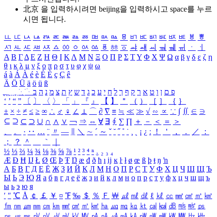
北京 을 입력하시려면
beijing
을 입력하시고 space를 누르
시면 됩니다.
ㅥ
ㅦ
ㅧ
ㅨ
ㅩ
ㅪ
ㅫ
ㅬ
ㅭ
ㅮ
ㅯ
ㅰ
ㅱ
ㅲ
ㅳ
ㅴ
ㅵ
ㅶ
ㅷ
ㅸ
ㅹ
ㅺ
ㅻ
ㅼ
ㅽ
ㅾ
ㅿ
ㆀ
ㆁ
ㆂ
ㆃ
ㆄ
ㆅ
ㆆ
ㆇ
ㆈ
ㆉ
ㆊ
ㆋ
ㆌ
ㆍ
ㆎ
Α
Β
Γ
Δ
Ε
Ζ
Η
Θ
Ι
Κ
Λ
Μ
Ν
Ξ
Ο
Π
Ρ
Σ
Τ
Υ
Φ
Χ
Ψ
Ω
α
β
γ
δ
ε
ζ
η
θ
ι
κ
λ
μ
ν
ξ
ο
π
ρ
σ
τ
υ
φ
χ
ψ
ω
á
à
Á
À
é
è
É
È
ç
Ç
ê
Ä
Ö
Ü
ä
ö
ü
ß
ְ
ֳ
ֲ
ֱ
ָ
ַ
ֵ
ֶ
ִ
ֹ
ּ
ֻ
ׂ
ׁ
ּ
ב
ה
נ
מ
צ
ת
ץ
ש
ד
ג
כ
ע
י
ח
ל
ך
ף
ק
ר
א
ט
ו
ן
ם
פ
‘
’
“
”
〔
〕
〈
〉
「
」
『
』
【
】
＂
（
）
［
］
｛
｝
±
×
÷
≠
≤
≥
∞
∴
♂
♀
∠
⊥
⌒
∂
∇
≡
≒
≪
≫
√
∽
∝
∵
∫
∬
∈
∋
⊆
⊇
⊂
⊃
∪
∩
∧
∨
￢
⇒
⇔
∀
∃
∮
∑
∏
＋
－
＜
＝
＞
、
。
·
‥
…
¨
〃
―
∥
＼
∼
´
～
ˇ
˘
˝
˚
˙
¸
˛
¡
¿
ː
！
＇
，
．
／
：
；
？
＾
＿
｀
｜
½
⅓
⅔
¼
¾
⅛
⅜
⅝
⅞
¹
²
³
⁴
ⁿ
₁
₂
₃
₄
Æ
Ð
Ħ
Ĳ
Ł
Ø
Œ
Þ
Ŧ
Ŋ
æ
đ
ð
ħ
ı
ĳ
ĸ
ŀ
ł
ø
œ
ß
þ
ŧ
ŋ
ŉ
А
Б
В
Г
Д
Е
Ё
Ж
З
И
Й
К
Л
М
Н
О
П
Р
С
Т
У
Ф
Х
Ц
Ч
Ш
Щ
Ъ
Ы
Ь
Э
Ю
Я
а
б
в
г
д
е
ё
ж
з
и
й
к
л
м
н
о
п
р
с
т
у
ф
х
ц
ч
ш
щ
ъ
ы
ь
э
ю
я
′
″
℃
Å
￠
￡
￥
¤
℉
‰
＄
％
Ｆ
￦
㎕
㎖
㎗
ℓ
㎘
㏄
㎣
㎤
㎥
㎦
㎙
㎚
㎛
㎜
㎝
㎞
㎟
㎠
㎡
㎢
㏊
㎍
㎎
㎏
㏏
㎈
㎉
㏈
㎧
㎨
㎰
㎱
㎲
㎳
㎴
㎵
㎶
㎷
㎸
㎹
㎀
㎁
㎂
㎃
㎄
㎺
㎻
㎽
㎾
㎿
㎐
㎑