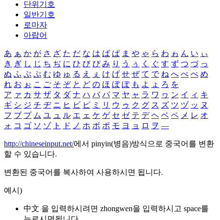
단위기호
일반기호
로마자
아랍어
あ
ぁ
か
が
さ
ざ
た
だ
な
は
ば
ぱ
ま
や
ゃ
ら
わ
ゎ
ん
い
ぃ
き
ぎ
し
じ
ち
ぢ
に
ひ
び
ぴ
み
り
う
ぅ
く
ぐ
す
ず
つ
づ
っ
ぬ
ふ
ぶ
ぷ
む
ゆ
ゅ
る
え
ぇ
け
げ
せ
ぜ
て
で
ね
へ
べ
ぺ
め
れ
お
ぉ
こ
ご
そ
ぞ
と
ど
の
ほ
ぼ
ぽ
も
よ
ょ
ろ
を
ア
ァ
カ
サ
ザ
タ
ダ
ナ
ハ
バ
パ
マ
ヤ
ャ
ラ
ワ
ヮ
ン
イ
ィ
キ
ギ
シ
ジ
チ
ヂ
ニ
ヒ
ビ
ピ
ミ
リ
ウ
ゥ
ク
グ
ス
ズ
ツ
ヅ
ッ
ヌ
フ
ブ
プ
ム
ユ
ュ
ル
エ
ェ
ケ
ゲ
セ
ゼ
テ
デ
ヘ
ベ
ペ
メ
レ
オ
ォ
コ
ゴ
ソ
ゾ
ト
ド
ノ
ホ
ボ
ポ
モ
ヨ
ョ
ロ
ヲ
―
http://chineseinput.net/
에서 pinyin(병음)방식으로 중국어를 변환
할 수 있습니다.
변환된 중국어를 복사하여 사용하시면 됩니다.
예시)
中文 을 입력하시려면
zhongwen
을 입력하시고 space를
누르시면됩니다.