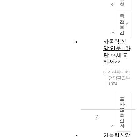
청
목
차
보
기
카톨릭 신
앙 입문 : 화
란 <<새 교
리서>>
대건신학대학
전망편집부
1974
복
사/
대
출
8
신
청
카톨릭신앙