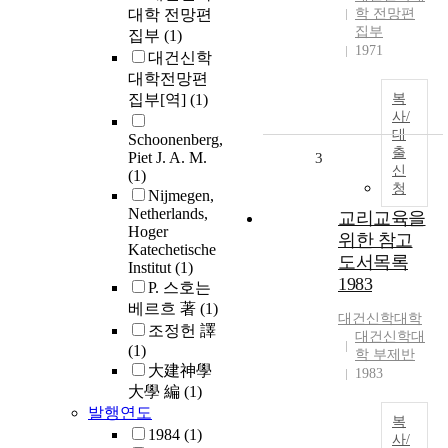
대학 전망편
학 전망편
집부
집부
(1)
1971
대건신학
대학전망편
집부[역]
(1)
복
사/
대
Schoonenberg,
출
Piet J. A. M.
3
신
(1)
청
Nijmegen,
Netherlands,
교리교육을
Hoger
위한 참고
Katechetische
도서목록
Institut
(1)
1983
P. 스호는
베르흐 著
(1)
대건신학대학
조정헌 譯
대건신학대
(1)
학 부제반
大建神學
1983
大學 編
(1)
발행연도
복
1984
(1)
사/