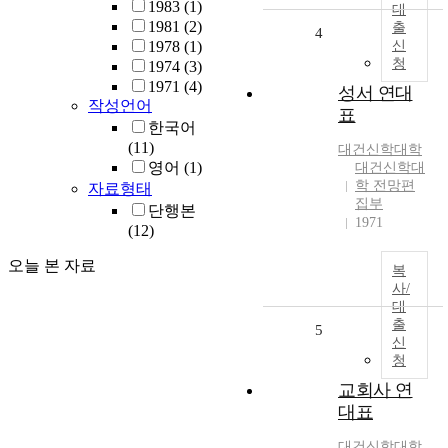
1983
(1)
대
1981
(2)
출
4
1978
(1)
신
청
1974
(3)
1971
(4)
성서 연대
작성언어
표
한국어
(11)
대건신학대학
영어
(1)
대건신학대
학 전망편
자료형태
집부
단행본
1971
(12)
오늘 본 자료
복
사/
대
출
5
신
청
교회사 연
대표
대건신학대학