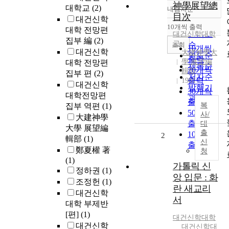
神學展望總
대학교
(2)
내림차순
정확도
目次
대건신학
순
10개씩 출력
대학 전망편
내림차순
인기도
대건신학대학
집부 編
(2)
교
순
조회
10개씩
대건신학
大建神學大
연도순
출력
學 展望編
대학 전망편
제목순
20개씩
輯部
집부 편
(2)
저자순
출력
1981
대건신학
발행기
30개씩
대학전망편
관순
출력
복
집부 역편
(1)
50개씩
사/
大建神學
출력
대
大學 展望編
출
100개씩
2
輯部
(1)
신
출력
鄭夏權 著
청
(1)
가톨릭 신
정하권
(1)
앙 입문 : 화
조정헌
(1)
란 새교리
대건신학
서
대학 부제반
[편]
(1)
대건신학대학
대건신학
대건신학대