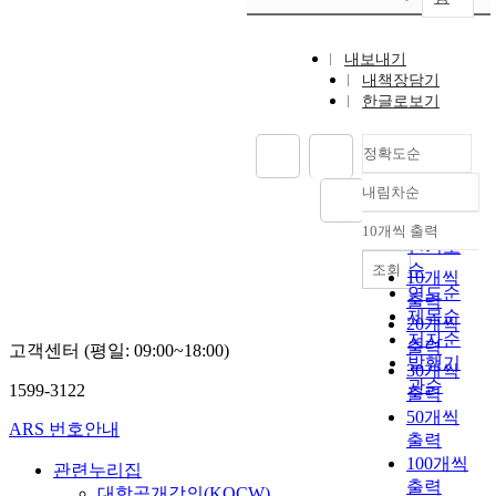
내보내기
내책장담기
한글로보기
정확도순
내림차순
정확도
순
10개씩 출력
내림차순
인기도
순
조회
10개씩
연도순
출력
제목순
20개씩
저자순
출력
고객센터 (평일: 09:00~18:00)
발행기
30개씩
관순
1599-3122
출력
50개씩
ARS 번호안내
출력
100개씩
관련누리집
출력
대학공개강의(KOCW)