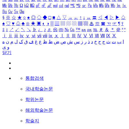
㎒
㎓
㎔
Ω
㏀
㏁
㎊
㎋
㎌
㏖
㏅
㎭
㎮
㎯
㏛
㎩
㎪
㎫
㎬
㏝
㏐
㏓
㏃
㏉
㏜
㏆
§
※
☆
★
○
●
◎
◇
◆
□
■
△
▽
→
←
↑
↓
↔
〓
◁
◀
▷
▶
♤
♠
♡
♥
♧
♣
⊙
◈
▣
◐
◑
▒
▤
▥
▨
▧
▦
▩
♨
☏
☎
☜
☞
¶
†
‡
↕
↗
↙
↖
↘
♭
♩
♪
♬
㉿
㈜
№
㏇
™
㏂
㏘
℡
＃
＆
＊
＠
ª
º
ⅰ
ⅱ
ⅲ
ⅳ
ⅴ
ⅵ
ⅶ
ⅷ
ⅸ
ⅹ
Ⅰ
Ⅱ
Ⅲ
Ⅳ
Ⅴ
Ⅵ
Ⅶ
Ⅷ
Ⅸ
Ⅹ
ا
ب
ت
ث
ج
ح
خ
د
ذ
ر
ز
س
ش
ص
ض
ط
ظ
ع
غ
ف
ق
ک
ل
م
ن
ه
و
ی
닫기
통합검색
국내학술논문
학위논문
해외학술논문
학술지