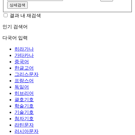
상세검색
결과 내 재검색
인기 검색어
다국어 입력
히라가나
가타카나
중국어
한글고어
그리스문자
프랑스어
독일어
히브리어
괄호기호
학술기호
기술기호
첨자기호
라틴문자
러시아문자