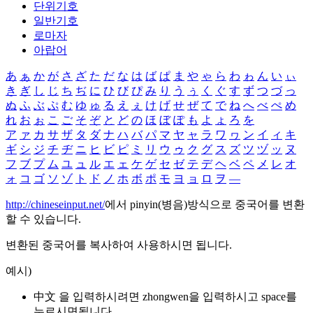
단위기호
일반기호
로마자
아랍어
あ
ぁ
か
が
さ
ざ
た
だ
な
は
ば
ぱ
ま
や
ゃ
ら
わ
ゎ
ん
い
ぃ
き
ぎ
し
じ
ち
ぢ
に
ひ
び
ぴ
み
り
う
ぅ
く
ぐ
す
ず
つ
づ
っ
ぬ
ふ
ぶ
ぷ
む
ゆ
ゅ
る
え
ぇ
け
げ
せ
ぜ
て
で
ね
へ
べ
ぺ
め
れ
お
ぉ
こ
ご
そ
ぞ
と
ど
の
ほ
ぼ
ぽ
も
よ
ょ
ろ
を
ア
ァ
カ
サ
ザ
タ
ダ
ナ
ハ
バ
パ
マ
ヤ
ャ
ラ
ワ
ヮ
ン
イ
ィ
キ
ギ
シ
ジ
チ
ヂ
ニ
ヒ
ビ
ピ
ミ
リ
ウ
ゥ
ク
グ
ス
ズ
ツ
ヅ
ッ
ヌ
フ
ブ
プ
ム
ユ
ュ
ル
エ
ェ
ケ
ゲ
セ
ゼ
テ
デ
ヘ
ベ
ペ
メ
レ
オ
ォ
コ
ゴ
ソ
ゾ
ト
ド
ノ
ホ
ボ
ポ
モ
ヨ
ョ
ロ
ヲ
―
http://chineseinput.net/
에서 pinyin(병음)방식으로 중국어를 변환
할 수 있습니다.
변환된 중국어를 복사하여 사용하시면 됩니다.
예시)
中文 을 입력하시려면
zhongwen
을 입력하시고 space를
누르시면됩니다.