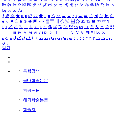
㎒
㎓
㎔
Ω
㏀
㏁
㎊
㎋
㎌
㏖
㏅
㎭
㎮
㎯
㏛
㎩
㎪
㎫
㎬
㏝
㏐
㏓
㏃
㏉
㏜
㏆
§
※
☆
★
○
●
◎
◇
◆
□
■
△
▽
→
←
↑
↓
↔
〓
◁
◀
▷
▶
♤
♠
♡
♥
♧
♣
⊙
◈
▣
◐
◑
▒
▤
▥
▨
▧
▦
▩
♨
☏
☎
☜
☞
¶
†
‡
↕
↗
↙
↖
↘
♭
♩
♪
♬
㉿
㈜
№
㏇
™
㏂
㏘
℡
＃
＆
＊
＠
ª
º
ⅰ
ⅱ
ⅲ
ⅳ
ⅴ
ⅵ
ⅶ
ⅷ
ⅸ
ⅹ
Ⅰ
Ⅱ
Ⅲ
Ⅳ
Ⅴ
Ⅵ
Ⅶ
Ⅷ
Ⅸ
Ⅹ
ا
ب
ت
ث
ج
ح
خ
د
ذ
ر
ز
س
ش
ص
ض
ط
ظ
ع
غ
ف
ق
ک
ل
م
ن
ه
و
ی
닫기
통합검색
국내학술논문
학위논문
해외학술논문
학술지