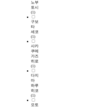
노부
토시
(1)
구보
타
세코
(1)
사카
쿠메
가즈
히로
(1)
다지
마
하루
히코
(1)
모토