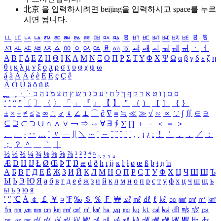
北京 을 입력하시려면
beijing
을 입력하시고 space를 누르
시면 됩니다.
ㅥ
ㅦ
ㅧ
ㅨ
ㅩ
ㅪ
ㅫ
ㅬ
ㅭ
ㅮ
ㅯ
ㅰ
ㅱ
ㅲ
ㅳ
ㅴ
ㅵ
ㅶ
ㅷ
ㅸ
ㅹ
ㅺ
ㅻ
ㅼ
ㅽ
ㅾ
ㅿ
ㆀ
ㆁ
ㆂ
ㆃ
ㆄ
ㆅ
ㆆ
ㆇ
ㆈ
ㆉ
ㆊ
ㆋ
ㆌ
ㆍ
ㆎ
Α
Β
Γ
Δ
Ε
Ζ
Η
Θ
Ι
Κ
Λ
Μ
Ν
Ξ
Ο
Π
Ρ
Σ
Τ
Υ
Φ
Χ
Ψ
Ω
α
β
γ
δ
ε
ζ
η
θ
ι
κ
λ
μ
ν
ξ
ο
π
ρ
σ
τ
υ
φ
χ
ψ
ω
á
à
Á
À
é
è
É
È
ç
Ç
ê
Ä
Ö
Ü
ä
ö
ü
ß
ְ
ֳ
ֲ
ֱ
ָ
ַ
ֵ
ֶ
ִ
ֹ
ּ
ֻ
ׂ
ׁ
ּ
ב
ה
נ
מ
צ
ת
ץ
ש
ד
ג
כ
ע
י
ח
ל
ך
ף
ק
ר
א
ט
ו
ן
ם
פ
‘
’
“
”
〔
〕
〈
〉
「
」
『
』
【
】
＂
（
）
［
］
｛
｝
±
×
÷
≠
≤
≥
∞
∴
♂
♀
∠
⊥
⌒
∂
∇
≡
≒
≪
≫
√
∽
∝
∵
∫
∬
∈
∋
⊆
⊇
⊂
⊃
∪
∩
∧
∨
￢
⇒
⇔
∀
∃
∮
∑
∏
＋
－
＜
＝
＞
、
。
·
‥
…
¨
〃
―
∥
＼
∼
´
～
ˇ
˘
˝
˚
˙
¸
˛
¡
¿
ː
！
＇
，
．
／
：
；
？
＾
＿
｀
｜
½
⅓
⅔
¼
¾
⅛
⅜
⅝
⅞
¹
²
³
⁴
ⁿ
₁
₂
₃
₄
Æ
Ð
Ħ
Ĳ
Ł
Ø
Œ
Þ
Ŧ
Ŋ
æ
đ
ð
ħ
ı
ĳ
ĸ
ŀ
ł
ø
œ
ß
þ
ŧ
ŋ
ŉ
А
Б
В
Г
Д
Е
Ё
Ж
З
И
Й
К
Л
М
Н
О
П
Р
С
Т
У
Ф
Х
Ц
Ч
Ш
Щ
Ъ
Ы
Ь
Э
Ю
Я
а
б
в
г
д
е
ё
ж
з
и
й
к
л
м
н
о
п
р
с
т
у
ф
х
ц
ч
ш
щ
ъ
ы
ь
э
ю
я
′
″
℃
Å
￠
￡
￥
¤
℉
‰
＄
％
Ｆ
￦
㎕
㎖
㎗
ℓ
㎘
㏄
㎣
㎤
㎥
㎦
㎙
㎚
㎛
㎜
㎝
㎞
㎟
㎠
㎡
㎢
㏊
㎍
㎎
㎏
㏏
㎈
㎉
㏈
㎧
㎨
㎰
㎱
㎲
㎳
㎴
㎵
㎶
㎷
㎸
㎹
㎀
㎁
㎂
㎃
㎄
㎺
㎻
㎽
㎾
㎿
㎐
㎑