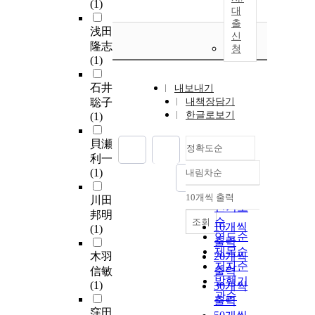
(1)
대
출
浅田
신
隆志
청
(1)
石井
내보내기
聡子
내책장담기
한글로보기
(1)
貝瀬
정확도순
利一
(1)
내림차순
정확도
순
10개씩 출력
川田
내림차순
인기도
邦明
순
조회
10개씩
(1)
연도순
출력
제목순
木羽
20개씩
저자순
信敏
출력
발행기
(1)
30개씩
관순
출력
窪田