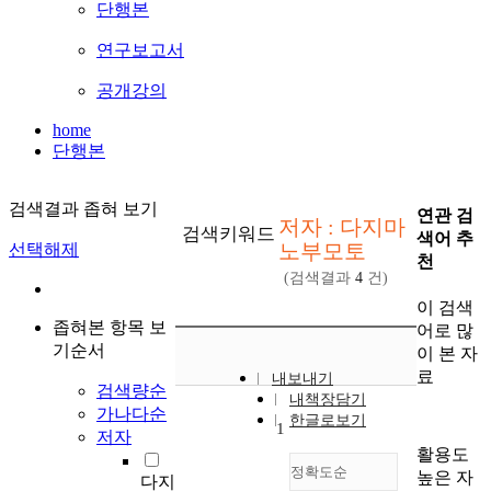
단행본
연구보고서
공개강의
home
단행본
검색결과 좁혀 보기
연관 검
저자 : 다지마
검색키워드
색어 추
노부모토
선택해제
천
(검색결과
4
건)
이 검색
좁혀본 항목 보
어로 많
기순서
이 본 자
료
내보내기
검색량순
내책장담기
가나다순
한글로보기
1
저자
활용도
정확도순
높은 자
다지