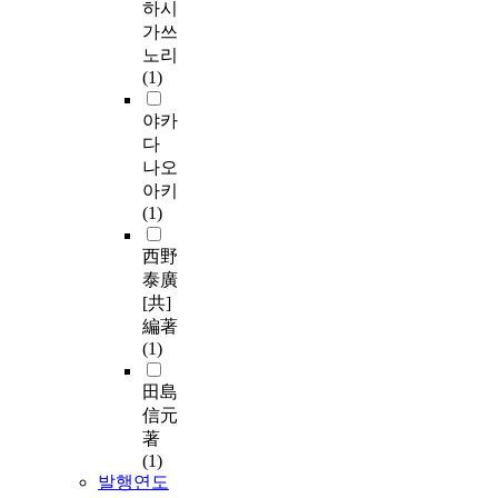
하시
가쓰
노리
(1)
야카
다
나오
아키
(1)
西野
泰廣
[共]
編著
(1)
田島
信元
著
(1)
발행연도