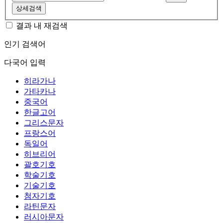
상세검색
결과 내 재검색
인기 검색어
다국어 입력
히라가나
가타카나
중국어
한글고어
그리스문자
프랑스어
독일어
히브리어
괄호기호
학술기호
기술기호
첨자기호
라틴문자
러시아문자