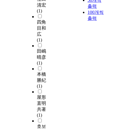
50개씩
清宏
출력
(1)
100개씩
출력
四角
目和
広
(1)
田嶋
晴彦
(1)
本橋
勝紀
(1)
屋形
直明
共著
(1)
호보