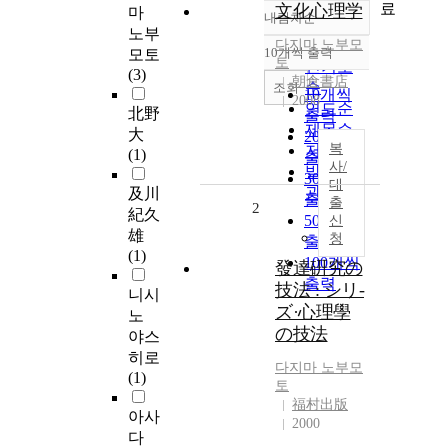
료
文化心理学
마
내림차순
정확도
노부
다지마
순
노부모
10개씩 출력
모토
내림차순
토
인기도
(3)
朝倉書店
순
조회
10개씩
2008
연도순
北野
출력
제목순
大
20개씩
복
저자순
(1)
출력
사/
발행기
30개씩
대
관순
及川
출력
출
2
紀久
50개씩
신
雄
청
출력
(1)
100개씩
發達硏究の
출력
技法 : シリ-
니시
ズ·心理學
노
の技法
야스
히로
다지마
노부모
(1)
토
福村出版
아사
2000
다