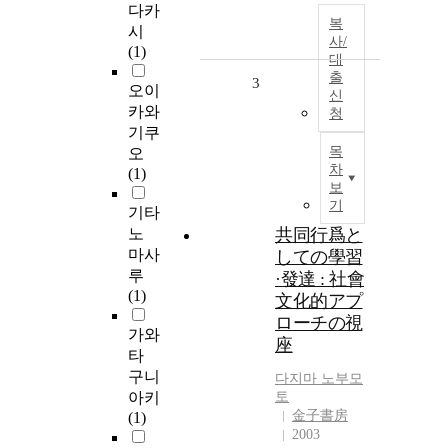
다카
복
시
사/
(1)
대
출
3
오이
신
카와
청
기쿠
목
오
차
(1)
보
기
기타
노
共同行爲と
마사
しての學習
루
·發達 : 社會
(1)
文化的アプ
ローチの視
가와
座
타
구니
다지마
노부모
아키
토
金子書房
(1)
2003