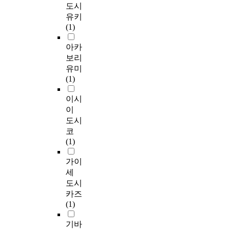
도시
유키
(1)
아카
보리
유미
(1)
이시
이
도시
코
(1)
가이
세
도시
카즈
(1)
기바