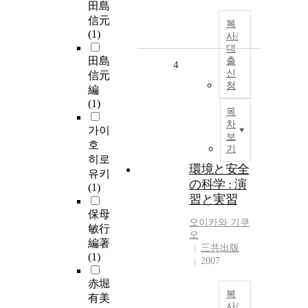
田島
信元
복
(1)
사/
대
田島
출
4
신
信元
청
編
(1)
목
차
가이
보
호
기
히로
環境と安全
유키
の科学 : 演
(1)
習と実習
保母
오이카와 기쿠
敏行
오
編著
三共出版
(1)
2007
赤堀
복
有美
사/