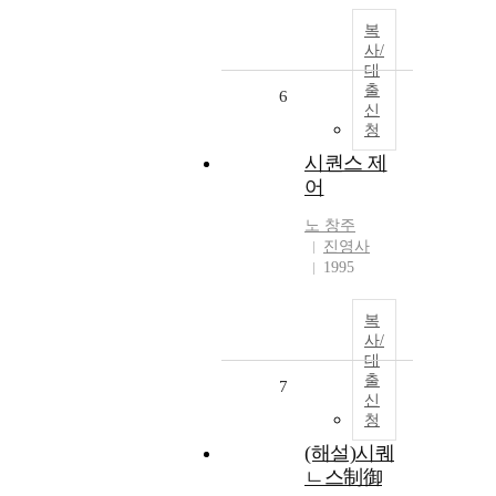
복
사/
대
출
6
신
청
시퀀스 제
어
노
창주
진영사
1995
복
사/
대
출
7
신
청
(해설)시퀘
ㄴ스制御