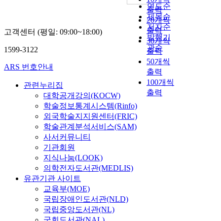
연도순
출력
제목순
20개씩
저자순
출력
고객센터 (평일: 09:00~18:00)
발행기
30개씩
관순
1599-3122
출력
50개씩
ARS 번호안내
출력
100개씩
관련누리집
출력
대학공개강의(KOCW)
학술정보통계시스템(Rinfo)
외국학술지지원센터(FRIC)
학술관계분석서비스(SAM)
사서커뮤니티
기관회원
지식나눔(LOOK)
의학전자도서관(MEDLIS)
유관기관 사이트
교육부(MOE)
국립장애인도서관(NLD)
국립중앙도서관(NL)
국회도서관(NAL)