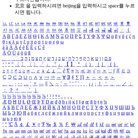
北京 을 입력하시려면
beijing
을 입력하시고 space를 누르
시면 됩니다.
ㅥ
ㅦ
ㅧ
ㅨ
ㅩ
ㅪ
ㅫ
ㅬ
ㅭ
ㅮ
ㅯ
ㅰ
ㅱ
ㅲ
ㅳ
ㅴ
ㅵ
ㅶ
ㅷ
ㅸ
ㅹ
ㅺ
ㅻ
ㅼ
ㅽ
ㅾ
ㅿ
ㆀ
ㆁ
ㆂ
ㆃ
ㆄ
ㆅ
ㆆ
ㆇ
ㆈ
ㆉ
ㆊ
ㆋ
ㆌ
ㆍ
ㆎ
Α
Β
Γ
Δ
Ε
Ζ
Η
Θ
Ι
Κ
Λ
Μ
Ν
Ξ
Ο
Π
Ρ
Σ
Τ
Υ
Φ
Χ
Ψ
Ω
α
β
γ
δ
ε
ζ
η
θ
ι
κ
λ
μ
ν
ξ
ο
π
ρ
σ
τ
υ
φ
χ
ψ
ω
á
à
Á
À
é
è
É
È
ç
Ç
ê
Ä
Ö
Ü
ä
ö
ü
ß
ְ
ֳ
ֲ
ֱ
ָ
ַ
ֵ
ֶ
ִ
ֹ
ּ
ֻ
ׂ
ׁ
ּ
ב
ה
נ
מ
צ
ת
ץ
ש
ד
ג
כ
ע
י
ח
ל
ך
ף
ק
ר
א
ט
ו
ן
ם
פ
‘
’
“
”
〔
〕
〈
〉
「
」
『
』
【
】
＂
（
）
［
］
｛
｝
±
×
÷
≠
≤
≥
∞
∴
♂
♀
∠
⊥
⌒
∂
∇
≡
≒
≪
≫
√
∽
∝
∵
∫
∬
∈
∋
⊆
⊇
⊂
⊃
∪
∩
∧
∨
￢
⇒
⇔
∀
∃
∮
∑
∏
＋
－
＜
＝
＞
、
。
·
‥
…
¨
〃
―
∥
＼
∼
´
～
ˇ
˘
˝
˚
˙
¸
˛
¡
¿
ː
！
＇
，
．
／
：
；
？
＾
＿
｀
｜
½
⅓
⅔
¼
¾
⅛
⅜
⅝
⅞
¹
²
³
⁴
ⁿ
₁
₂
₃
₄
Æ
Ð
Ħ
Ĳ
Ł
Ø
Œ
Þ
Ŧ
Ŋ
æ
đ
ð
ħ
ı
ĳ
ĸ
ŀ
ł
ø
œ
ß
þ
ŧ
ŋ
ŉ
А
Б
В
Г
Д
Е
Ё
Ж
З
И
Й
К
Л
М
Н
О
П
Р
С
Т
У
Ф
Х
Ц
Ч
Ш
Щ
Ъ
Ы
Ь
Э
Ю
Я
а
б
в
г
д
е
ё
ж
з
и
й
к
л
м
н
о
п
р
с
т
у
ф
х
ц
ч
ш
щ
ъ
ы
ь
э
ю
я
′
″
℃
Å
￠
￡
￥
¤
℉
‰
＄
％
Ｆ
￦
㎕
㎖
㎗
ℓ
㎘
㏄
㎣
㎤
㎥
㎦
㎙
㎚
㎛
㎜
㎝
㎞
㎟
㎠
㎡
㎢
㏊
㎍
㎎
㎏
㏏
㎈
㎉
㏈
㎧
㎨
㎰
㎱
㎲
㎳
㎴
㎵
㎶
㎷
㎸
㎹
㎀
㎁
㎂
㎃
㎄
㎺
㎻
㎽
㎾
㎿
㎐
㎑