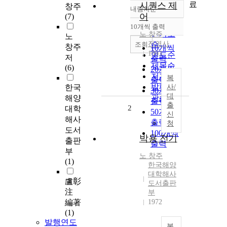
료
시퀀스 제
창주
내림차순
정확도
어
(7)
순
10개씩 출력
내림차순
인기도
노
창주
노
진영사
순
조회
창주
10개씩
1993
연도순
저
출력
제목순
(6)
20개씩
저자순
복
출력
발행기
한국
사/
30개씩
대
관순
해양
출력
출
2
대학
50개씩
신
해사
출력
청
도서
100개씩
박용 전기
출판
출력
부
노
창주
(1)
한국해양
대학해사
盧彰
도서출판
注
부
編著
1972
(1)
발행연도
복