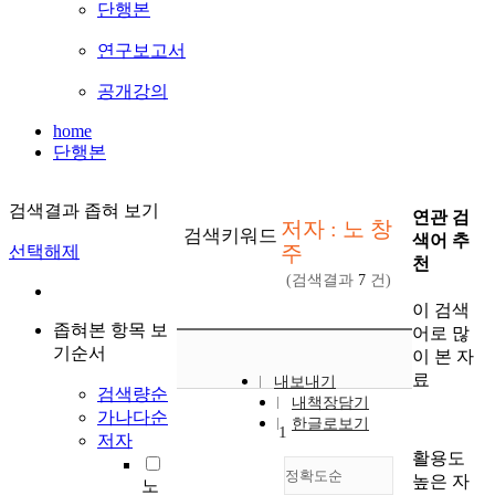
단행본
연구보고서
공개강의
home
단행본
검색결과 좁혀 보기
연관 검
저자 : 노 창
검색키워드
색어 추
주
선택해제
천
(검색결과
7
건)
이 검색
좁혀본 항목 보
어로 많
기순서
이 본 자
료
내보내기
검색량순
내책장담기
가나다순
한글로보기
1
저자
활용도
정확도순
높은 자
노