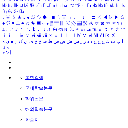
㎒
㎓
㎔
Ω
㏀
㏁
㎊
㎋
㎌
㏖
㏅
㎭
㎮
㎯
㏛
㎩
㎪
㎫
㎬
㏝
㏐
㏓
㏃
㏉
㏜
㏆
§
※
☆
★
○
●
◎
◇
◆
□
■
△
▽
→
←
↑
↓
↔
〓
◁
◀
▷
▶
♤
♠
♡
♥
♧
♣
⊙
◈
▣
◐
◑
▒
▤
▥
▨
▧
▦
▩
♨
☏
☎
☜
☞
¶
†
‡
↕
↗
↙
↖
↘
♭
♩
♪
♬
㉿
㈜
№
㏇
™
㏂
㏘
℡
＃
＆
＊
＠
ª
º
ⅰ
ⅱ
ⅲ
ⅳ
ⅴ
ⅵ
ⅶ
ⅷ
ⅸ
ⅹ
Ⅰ
Ⅱ
Ⅲ
Ⅳ
Ⅴ
Ⅵ
Ⅶ
Ⅷ
Ⅸ
Ⅹ
ا
ب
ت
ث
ج
ح
خ
د
ذ
ر
ز
س
ش
ص
ض
ط
ظ
ع
غ
ف
ق
ک
ل
م
ن
ه
و
ی
닫기
통합검색
국내학술논문
학위논문
해외학술논문
학술지