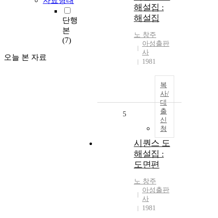
자료형태
해설집 :
해설집
단행
본
노
창주
(7)
아성출판
사
오늘 본 자료
1981
복
사/
대
출
5
신
청
시퀀스 도
해설집 :
도면편
노
창주
아성출판
사
1981