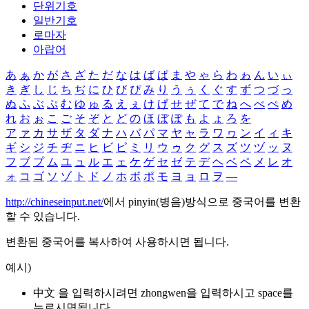
단위기호
일반기호
로마자
아랍어
あ
ぁ
か
が
さ
ざ
た
だ
な
は
ば
ぱ
ま
や
ゃ
ら
わ
ゎ
ん
い
ぃ
き
ぎ
し
じ
ち
ぢ
に
ひ
び
ぴ
み
り
う
ぅ
く
ぐ
す
ず
つ
づ
っ
ぬ
ふ
ぶ
ぷ
む
ゆ
ゅ
る
え
ぇ
け
げ
せ
ぜ
て
で
ね
へ
べ
ぺ
め
れ
お
ぉ
こ
ご
そ
ぞ
と
ど
の
ほ
ぼ
ぽ
も
よ
ょ
ろ
を
ア
ァ
カ
サ
ザ
タ
ダ
ナ
ハ
バ
パ
マ
ヤ
ャ
ラ
ワ
ヮ
ン
イ
ィ
キ
ギ
シ
ジ
チ
ヂ
ニ
ヒ
ビ
ピ
ミ
リ
ウ
ゥ
ク
グ
ス
ズ
ツ
ヅ
ッ
ヌ
フ
ブ
プ
ム
ユ
ュ
ル
エ
ェ
ケ
ゲ
セ
ゼ
テ
デ
ヘ
ベ
ペ
メ
レ
オ
ォ
コ
ゴ
ソ
ゾ
ト
ド
ノ
ホ
ボ
ポ
モ
ヨ
ョ
ロ
ヲ
―
http://chineseinput.net/
에서 pinyin(병음)방식으로 중국어를 변환
할 수 있습니다.
변환된 중국어를 복사하여 사용하시면 됩니다.
예시)
中文 을 입력하시려면
zhongwen
을 입력하시고 space를
누르시면됩니다.