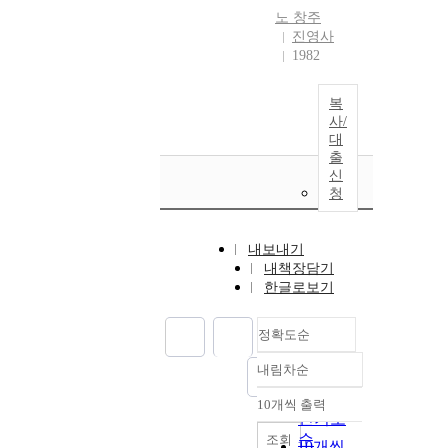
노
창주
진영사
1982
복
사/
대
출
신
청
내보내기
내책장담기
한글로보기
정확도순
내림차순
정확도
순
10개씩 출력
내림차순
인기도
순
조회
10개씩