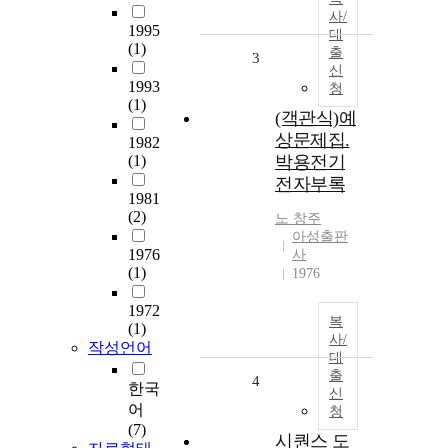
사/
1995
대
(1)
출
3
신
1993
청
(1)
(객관식)예
상문제집.
1982
(1)
박용전기
전자부록
1981
(2)
노
창주
아성출판
1976
사
(1)
1976
1972
복
(1)
사/
작성언어
대
출
4
한국
신
어
청
(7)
시퀀스 도