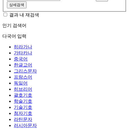
상세검색
결과 내 재검색
인기 검색어
다국어 입력
히라가나
가타카나
중국어
한글고어
그리스문자
프랑스어
독일어
히브리어
괄호기호
학술기호
기술기호
첨자기호
라틴문자
러시아문자