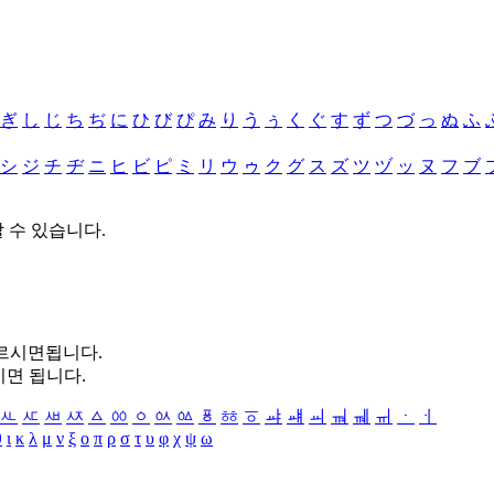
ぎ
し
じ
ち
ぢ
に
ひ
び
ぴ
み
り
う
ぅ
く
ぐ
す
ず
つ
づ
っ
ぬ
ふ
シ
ジ
チ
ヂ
ニ
ヒ
ビ
ピ
ミ
リ
ウ
ゥ
ク
グ
ス
ズ
ツ
ヅ
ッ
ヌ
フ
ブ
할 수 있습니다.
누르시면됩니다.
시면 됩니다.
ㅻ
ㅼ
ㅽ
ㅾ
ㅿ
ㆀ
ㆁ
ㆂ
ㆃ
ㆄ
ㆅ
ㆆ
ㆇ
ㆈ
ㆉ
ㆊ
ㆋ
ㆌ
ㆍ
ㆎ
θ
ι
κ
λ
μ
ν
ξ
ο
π
ρ
σ
τ
υ
φ
χ
ψ
ω