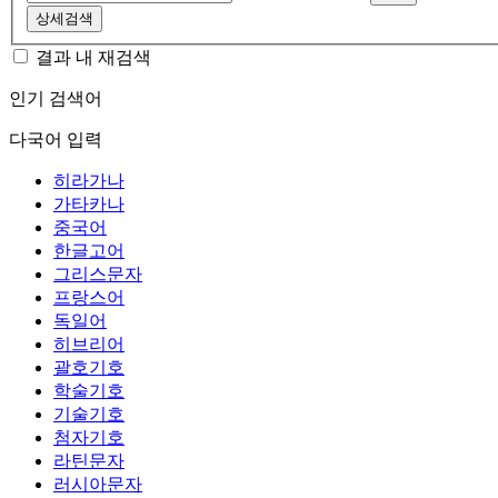
상세검색
결과 내 재검색
인기 검색어
다국어 입력
히라가나
가타카나
중국어
한글고어
그리스문자
프랑스어
독일어
히브리어
괄호기호
학술기호
기술기호
첨자기호
라틴문자
러시아문자