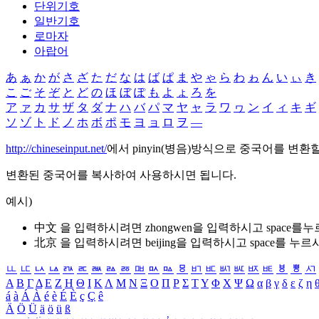
단위기호
일반기호
로마자
아랍어
あ
ぁ
か
が
さ
ざ
た
だ
な
は
ば
ぱ
ま
や
ゃ
ら
わ
ゎ
ん
い
ぃ
き
こ
ご
そ
ぞ
と
ど
の
ほ
ぼ
ぽ
も
よ
ょ
ろ
を
ア
ァ
カ
サ
ザ
タ
ダ
ナ
ハ
バ
パ
マ
ヤ
ャ
ラ
ワ
ヮ
ン
イ
ィ
キ
ギ
ソ
ゾ
ト
ド
ノ
ホ
ボ
ポ
モ
ヨ
ョ
ロ
ヲ
―
http://chineseinput.net/
에서 pinyin(병음)방식으로 중국어를 변환
변환된 중국어를 복사하여 사용하시면 됩니다.
예시)
中文 을 입력하시려면
zhongwen
을 입력하시고 space를
北京 을 입력하시려면
beijing
을 입력하시고 space를 누르
ㅥ
ㅦ
ㅧ
ㅨ
ㅩ
ㅪ
ㅫ
ㅬ
ㅭ
ㅮ
ㅯ
ㅰ
ㅱ
ㅲ
ㅳ
ㅴ
ㅵ
ㅶ
ㅷ
ㅸ
ㅹ
ㅺ
Α
Β
Γ
Δ
Ε
Ζ
Η
Θ
Ι
Κ
Λ
Μ
Ν
Ξ
Ο
Π
Ρ
Σ
Τ
Υ
Φ
Χ
Ψ
Ω
α
β
γ
δ
ε
ζ
η
á
à
Á
À
é
è
É
È
ç
Ç
ê
Ä
Ö
Ü
ä
ö
ü
ß