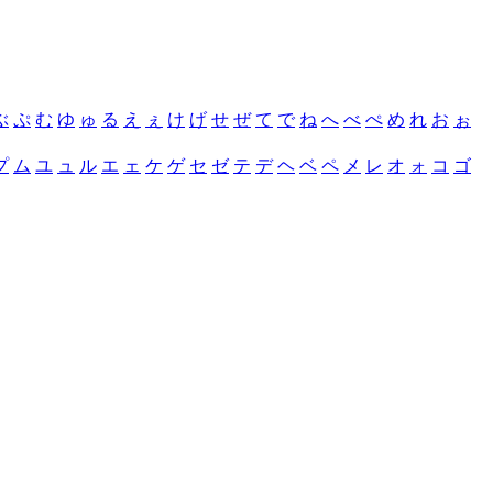
ぶ
ぷ
む
ゆ
ゅ
る
え
ぇ
け
げ
せ
ぜ
て
で
ね
へ
べ
ぺ
め
れ
お
ぉ
プ
ム
ユ
ュ
ル
エ
ェ
ケ
ゲ
セ
ゼ
テ
デ
ヘ
ベ
ペ
メ
レ
オ
ォ
コ
ゴ