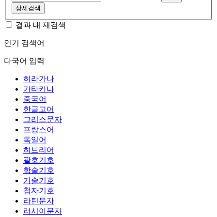
상세검색
결과 내 재검색
인기 검색어
다국어 입력
히라가나
가타카나
중국어
한글고어
그리스문자
프랑스어
독일어
히브리어
괄호기호
학술기호
기술기호
첨자기호
라틴문자
러시아문자