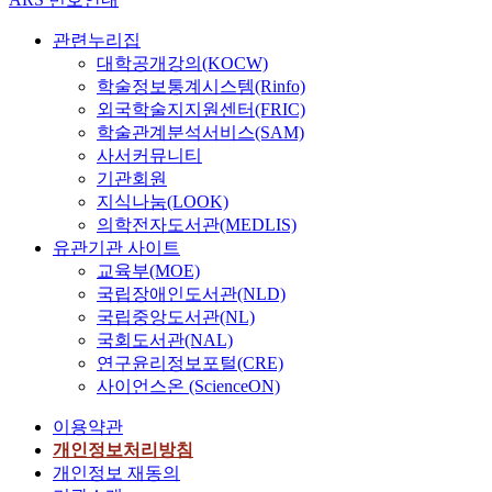
에
대
관련누리집
해
대학공개강의(KOCW)
,
학술정보통계시스템(Rinfo)
사
외국학술지지원센터(FRIC)
전
학술관계분석서비스(SAM)
에
사서커뮤니티
수
기관회원
행
지식나눔(LOOK)
된
의학전자도서관(MEDLIS)
소
유관기관 사이트
규
교육부(MOE)
모
국립장애인도서관(NLD)
환
국립중앙도서관(NL)
경
국회도서관(NAL)
영
연구윤리정보포털(CRE)
향
사이언스온 (ScienceON)
평
가
이용약관
의
개인정보처리방침
결
개인정보 재동의
과