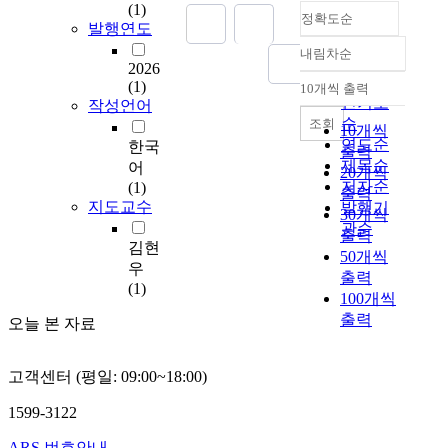
(1)
정확도순
창
발행연도
군
내림차순
해
정확도
2026
리
순
(1)
10개씩 출력
내림차순
면
인기도
작성언어
라
순
조회
10개씩
성
연도순
한국
출력
리
제목순
어
20개씩
일
저자순
(1)
출력
대
지도교수
발행기
30개씩
에
관순
출력
서
김현
50개씩
추
우
출력
진
(1)
100개씩
되
출력
는
오늘 본 자료
토
사
고객센터 (평일: 09:00~18:00)
채
취
1599-3122
사
업
ARS 번호안내