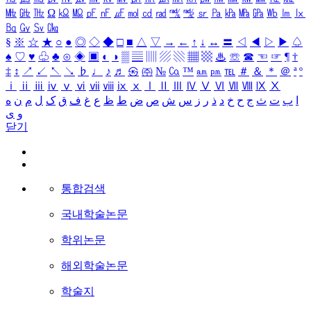
㎒
㎓
㎔
Ω
㏀
㏁
㎊
㎋
㎌
㏖
㏅
㎭
㎮
㎯
㏛
㎩
㎪
㎫
㎬
㏝
㏐
㏓
㏃
㏉
㏜
㏆
§
※
☆
★
○
●
◎
◇
◆
□
■
△
▽
→
←
↑
↓
↔
〓
◁
◀
▷
▶
♤
♠
♡
♥
♧
♣
⊙
◈
▣
◐
◑
▒
▤
▥
▨
▧
▦
▩
♨
☏
☎
☜
☞
¶
†
‡
↕
↗
↙
↖
↘
♭
♩
♪
♬
㉿
㈜
№
㏇
™
㏂
㏘
℡
＃
＆
＊
＠
ª
º
ⅰ
ⅱ
ⅲ
ⅳ
ⅴ
ⅵ
ⅶ
ⅷ
ⅸ
ⅹ
Ⅰ
Ⅱ
Ⅲ
Ⅳ
Ⅴ
Ⅵ
Ⅶ
Ⅷ
Ⅸ
Ⅹ
ا
ب
ت
ث
ج
ح
خ
د
ذ
ر
ز
س
ش
ص
ض
ط
ظ
ع
غ
ف
ق
ک
ل
م
ن
ه
و
ی
닫기
통합검색
국내학술논문
학위논문
해외학술논문
학술지