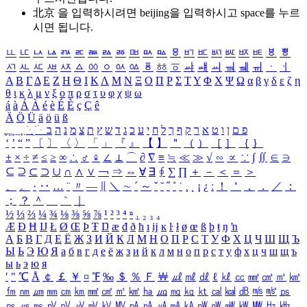
北京 을 입력하시려면
beijing
을 입력하시고 space를 누르
시면 됩니다.
ㅥ
ㅦ
ㅧ
ㅨ
ㅩ
ㅪ
ㅫ
ㅬ
ㅭ
ㅮ
ㅯ
ㅰ
ㅱ
ㅲ
ㅳ
ㅴ
ㅵ
ㅶ
ㅷ
ㅸ
ㅹ
ㅺ
ㅻ
ㅼ
ㅽ
ㅾ
ㅿ
ㆀ
ㆁ
ㆂ
ㆃ
ㆄ
ㆅ
ㆆ
ㆇ
ㆈ
ㆉ
ㆊ
ㆋ
ㆌ
ㆍ
ㆎ
Α
Β
Γ
Δ
Ε
Ζ
Η
Θ
Ι
Κ
Λ
Μ
Ν
Ξ
Ο
Π
Ρ
Σ
Τ
Υ
Φ
Χ
Ψ
Ω
α
β
γ
δ
ε
ζ
η
θ
ι
κ
λ
μ
ν
ξ
ο
π
ρ
σ
τ
υ
φ
χ
ψ
ω
á
à
Á
À
é
è
É
È
ç
Ç
ê
Ä
Ö
Ü
ä
ö
ü
ß
ְ
ֳ
ֲ
ֱ
ָ
ַ
ֵ
ֶ
ִ
ֹ
ּ
ֻ
ׂ
ׁ
ּ
ב
ה
נ
מ
צ
ת
ץ
ש
ד
ג
כ
ע
י
ח
ל
ך
ף
ק
ר
א
ט
ו
ן
ם
פ
‘
’
“
”
〔
〕
〈
〉
「
」
『
』
【
】
＂
（
）
［
］
｛
｝
±
×
÷
≠
≤
≥
∞
∴
♂
♀
∠
⊥
⌒
∂
∇
≡
≒
≪
≫
√
∽
∝
∵
∫
∬
∈
∋
⊆
⊇
⊂
⊃
∪
∩
∧
∨
￢
⇒
⇔
∀
∃
∮
∑
∏
＋
－
＜
＝
＞
、
。
·
‥
…
¨
〃
―
∥
＼
∼
´
～
ˇ
˘
˝
˚
˙
¸
˛
¡
¿
ː
！
＇
，
．
／
：
；
？
＾
＿
｀
｜
½
⅓
⅔
¼
¾
⅛
⅜
⅝
⅞
¹
²
³
⁴
ⁿ
₁
₂
₃
₄
Æ
Ð
Ħ
Ĳ
Ł
Ø
Œ
Þ
Ŧ
Ŋ
æ
đ
ð
ħ
ı
ĳ
ĸ
ŀ
ł
ø
œ
ß
þ
ŧ
ŋ
ŉ
А
Б
В
Г
Д
Е
Ё
Ж
З
И
Й
К
Л
М
Н
О
П
Р
С
Т
У
Ф
Х
Ц
Ч
Ш
Щ
Ъ
Ы
Ь
Э
Ю
Я
а
б
в
г
д
е
ё
ж
з
и
й
к
л
м
н
о
п
р
с
т
у
ф
х
ц
ч
ш
щ
ъ
ы
ь
э
ю
я
′
″
℃
Å
￠
￡
￥
¤
℉
‰
＄
％
Ｆ
￦
㎕
㎖
㎗
ℓ
㎘
㏄
㎣
㎤
㎥
㎦
㎙
㎚
㎛
㎜
㎝
㎞
㎟
㎠
㎡
㎢
㏊
㎍
㎎
㎏
㏏
㎈
㎉
㏈
㎧
㎨
㎰
㎱
㎲
㎳
㎴
㎵
㎶
㎷
㎸
㎹
㎀
㎁
㎂
㎃
㎄
㎺
㎻
㎽
㎾
㎿
㎐
㎑