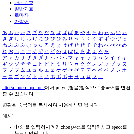
단위기호
일반기호
로마자
아랍어
あ
ぁ
か
が
さ
ざ
た
だ
な
は
ば
ぱ
ま
や
ゃ
ら
わ
ゎ
ん
い
ぃ
き
ぎ
し
じ
ち
ぢ
に
ひ
び
ぴ
み
り
う
ぅ
く
ぐ
す
ず
つ
づ
っ
ぬ
ふ
ぶ
ぷ
む
ゆ
ゅ
る
え
ぇ
け
げ
せ
ぜ
て
で
ね
へ
べ
ぺ
め
れ
お
ぉ
こ
ご
そ
ぞ
と
ど
の
ほ
ぼ
ぽ
も
よ
ょ
ろ
を
ア
ァ
カ
サ
ザ
タ
ダ
ナ
ハ
バ
パ
マ
ヤ
ャ
ラ
ワ
ヮ
ン
イ
ィ
キ
ギ
シ
ジ
チ
ヂ
ニ
ヒ
ビ
ピ
ミ
リ
ウ
ゥ
ク
グ
ス
ズ
ツ
ヅ
ッ
ヌ
フ
ブ
プ
ム
ユ
ュ
ル
エ
ェ
ケ
ゲ
セ
ゼ
テ
デ
ヘ
ベ
ペ
メ
レ
オ
ォ
コ
ゴ
ソ
ゾ
ト
ド
ノ
ホ
ボ
ポ
モ
ヨ
ョ
ロ
ヲ
―
http://chineseinput.net/
에서 pinyin(병음)방식으로 중국어를 변환
할 수 있습니다.
변환된 중국어를 복사하여 사용하시면 됩니다.
예시)
中文 을 입력하시려면
zhongwen
을 입력하시고 space를
누르시면됩니다.