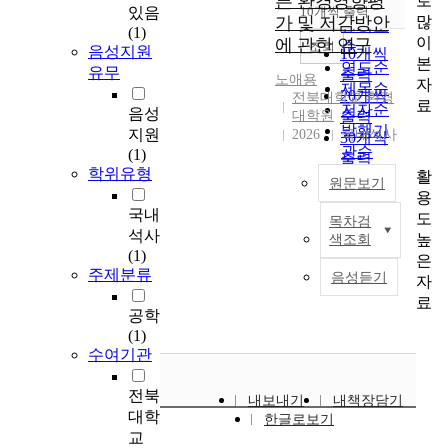
른 환경영향평
로
순
있음
10개씩 출력
내림차순
많
가 및 저감방안
인기도
(1)
이
에 관한 연구
순
조회
음성지원
10개씩
본
연도순
유무
출력
노애용
자
제목순
20개씩
전북대학교 환경
료
저자순
음성
대학원
출력
발행기
지원
2026
국내석사
30개씩
관순
(1)
출력
학위유형
활
50개씩
원문보기
용
출력
국내
도
100개씩
목차검
본
석사
높
색조회
출력
연
(1)
은
구
주제분류
음성듣기
자
는
료
전
공학
북
(1)
특
수여기관
별
자
전북
내보내기
내책장담기
치
대학
한글로보기
도
교
고