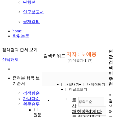
단행본
연구보고서
공개강의
home
학위논문
검색결과 좁혀 보기
연
저자 : 노애용
검색키워드
관
선택해제
(검색결과
1
건)
검
색
어
좁혀본 항목 보
추
기순서
천
내보내기
내책장담기
한글로보기
검색량순
이
가나다순
1
토
검
정확도순
원문유무
사
색
채취 사업에 따
내림차순
어
정확도
원문