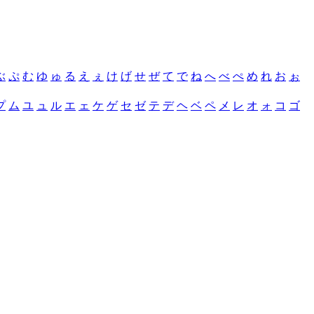
ぶ
ぷ
む
ゆ
ゅ
る
え
ぇ
け
げ
せ
ぜ
て
で
ね
へ
べ
ぺ
め
れ
お
ぉ
プ
ム
ユ
ュ
ル
エ
ェ
ケ
ゲ
セ
ゼ
テ
デ
ヘ
ベ
ペ
メ
レ
オ
ォ
コ
ゴ