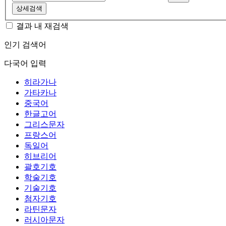
상세검색
결과 내 재검색
인기 검색어
다국어 입력
히라가나
가타카나
중국어
한글고어
그리스문자
프랑스어
독일어
히브리어
괄호기호
학술기호
기술기호
첨자기호
라틴문자
러시아문자