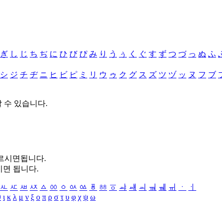
ぎ
し
じ
ち
ぢ
に
ひ
び
ぴ
み
り
う
ぅ
く
ぐ
す
ず
つ
づ
っ
ぬ
ふ
シ
ジ
チ
ヂ
ニ
ヒ
ビ
ピ
ミ
リ
ウ
ゥ
ク
グ
ス
ズ
ツ
ヅ
ッ
ヌ
フ
ブ
할 수 있습니다.
누르시면됩니다.
시면 됩니다.
ㅻ
ㅼ
ㅽ
ㅾ
ㅿ
ㆀ
ㆁ
ㆂ
ㆃ
ㆄ
ㆅ
ㆆ
ㆇ
ㆈ
ㆉ
ㆊ
ㆋ
ㆌ
ㆍ
ㆎ
θ
ι
κ
λ
μ
ν
ξ
ο
π
ρ
σ
τ
υ
φ
χ
ψ
ω