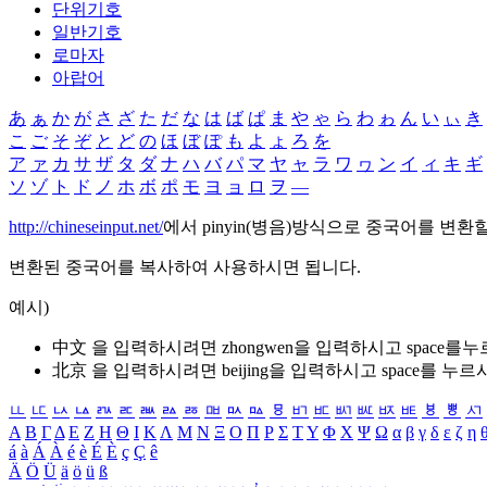
단위기호
일반기호
로마자
아랍어
あ
ぁ
か
が
さ
ざ
た
だ
な
は
ば
ぱ
ま
や
ゃ
ら
わ
ゎ
ん
い
ぃ
き
こ
ご
そ
ぞ
と
ど
の
ほ
ぼ
ぽ
も
よ
ょ
ろ
を
ア
ァ
カ
サ
ザ
タ
ダ
ナ
ハ
バ
パ
マ
ヤ
ャ
ラ
ワ
ヮ
ン
イ
ィ
キ
ギ
ソ
ゾ
ト
ド
ノ
ホ
ボ
ポ
モ
ヨ
ョ
ロ
ヲ
―
http://chineseinput.net/
에서 pinyin(병음)방식으로 중국어를 변환
변환된 중국어를 복사하여 사용하시면 됩니다.
예시)
中文 을 입력하시려면
zhongwen
을 입력하시고 space를
北京 을 입력하시려면
beijing
을 입력하시고 space를 누르
ㅥ
ㅦ
ㅧ
ㅨ
ㅩ
ㅪ
ㅫ
ㅬ
ㅭ
ㅮ
ㅯ
ㅰ
ㅱ
ㅲ
ㅳ
ㅴ
ㅵ
ㅶ
ㅷ
ㅸ
ㅹ
ㅺ
Α
Β
Γ
Δ
Ε
Ζ
Η
Θ
Ι
Κ
Λ
Μ
Ν
Ξ
Ο
Π
Ρ
Σ
Τ
Υ
Φ
Χ
Ψ
Ω
α
β
γ
δ
ε
ζ
η
á
à
Á
À
é
è
É
È
ç
Ç
ê
Ä
Ö
Ü
ä
ö
ü
ß