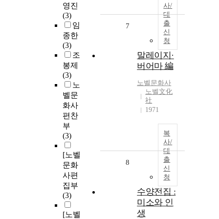
영진
사/
대
(3)
출
임
7
신
종한
청
(3)
말레이지·
조
봉제
버어마 編
(3)
노벨문화사
노
노벨文化
벨문
社
화사
1971
편찬
부
복
(3)
사/
대
[노벨
출
8
문화
신
사편
청
집부
수양전집 :
(3)
미소와 인
생
[노벨