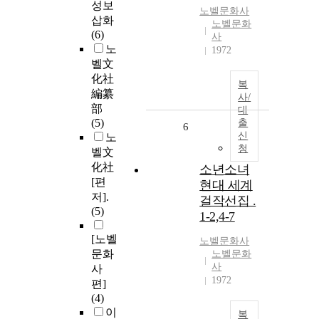
성보
노벨문화사
삽화
노벨문화
(6)
사
노
1972
벨文
化社
복
編纂
사/
部
대
(5)
출
6
신
노
청
벨文
化社
소년소녀
[편
현대 세계
저].
걸작선집 .
(5)
1-2,4-7
[노벨
노벨문화사
문화
노벨문화
사
사
1972
편]
(4)
이
복