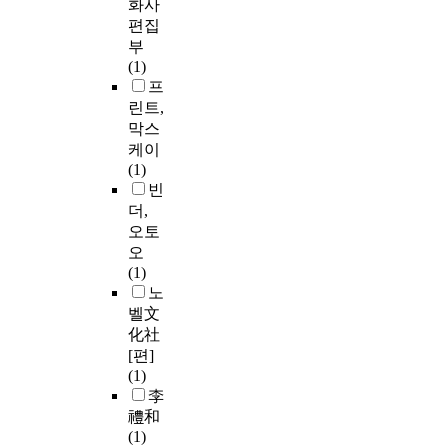
화사
편집
부
(1)
프
린트,
막스
케이
(1)
빈
더,
오토
오
(1)
노
벨文
化社
[편]
(1)
李
禮和
(1)