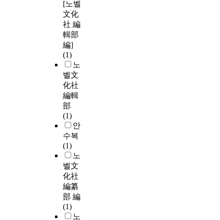
[노벨
文化
社 編
輯部
編]
(1)
노
벨文
化社
編輯
部
(1)
안
수복
(1)
노
벨文
化社
編纂
部 編
(1)
노