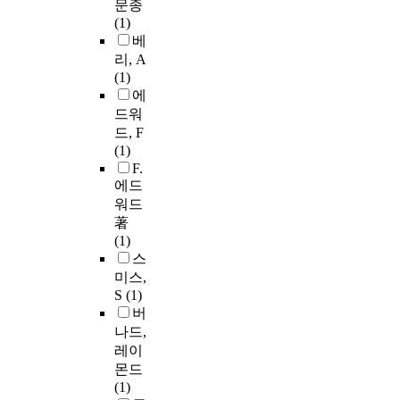
문종
(1)
베
리, A
(1)
에
드워
드, F
(1)
F.
에드
워드
著
(1)
스
미스,
S
(1)
버
나드,
레이
몬드
(1)