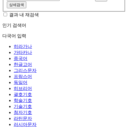
상세검색
결과 내 재검색
인기 검색어
다국어 입력
히라가나
가타카나
중국어
한글고어
그리스문자
프랑스어
독일어
히브리어
괄호기호
학술기호
기술기호
첨자기호
라틴문자
러시아문자