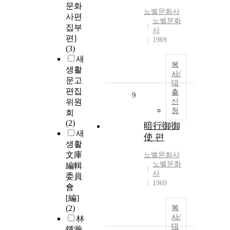
문화
노벨문화사
사편
노벨문화
집부
사
편]
1969
(3)
새
복
생활
사/
문고
대
편집
출
9
위원
신
청
회
(2)
暗行御御
새
使 편
생활
文庫
노벨문화사
노벨문화
編輯
사
委員
1969
會
[編]
(2)
복
사/
林
대
鍾瀚