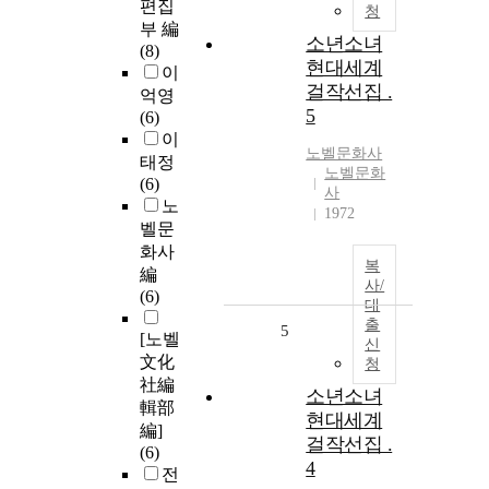
편집
청
부 編
소년소녀
(8)
현대세계
이
걸작선집 .
억영
5
(6)
이
노벨문화사
태정
노벨문화
(6)
사
노
1972
벨문
화사
복
編
사/
(6)
대
출
5
[노벨
신
文化
청
社編
소년소녀
輯部
현대세계
編]
걸작선집 .
(6)
4
전