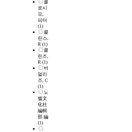
콜
로시
모,
피터
(1)
콜
린스,
R
(1)
콜
린즈,
R
(1)
버
얼리
즈, C
(1)
노
벨文
化社
編輯
部 編
(1)