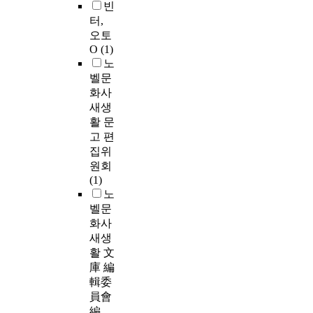
빈
터,
오토
O
(1)
노
벨문
화사
새생
활 문
고 편
집위
원회
(1)
노
벨문
화사
새생
활 文
庫 編
輯委
員會
編