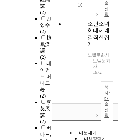
출
10
譯
신
(2)
청
민
소년소녀
영수
현대세계
(2)
걸작선집 .
趙
2
鳳濟
譯
노벨문화사
(2)
노벨문화
레
사
이먼
1972
드 버
나드
복
著
사/
(2)
대
李
출
英辰
신
譯
청
(2)
버
내보내기
나드,
내책장담기