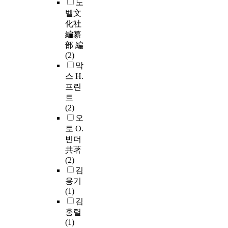
노
벨文
化社
編纂
部 編
(2)
막
스 H.
프린
트
(2)
오
토 O.
빈더
共著
(2)
김
용기
(1)
김
홍렬
(1)