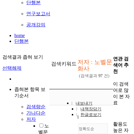
단행본
연구보고서
공개강의
home
단행본
검색결과 좁혀 보기
연관 검
저자 : 노벨문
검색키워드
색어 추
화사
선택해제
천
(검색결과
97
건)
이 검색
좁혀본 항목 보
어로 많
기순서
이 본 자
료
내보내기
검색량순
내책장담기
가나다순
한글로보기
1
저자
활용도
노
정확도순
높은 자
벨문