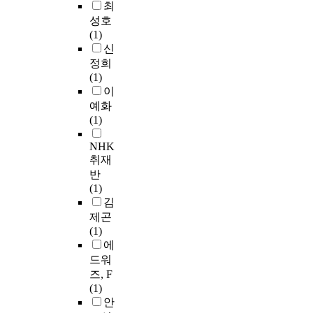
최
성호
(1)
신
정희
(1)
이
예화
(1)
NHK
취재
반
(1)
김
제곤
(1)
에
드워
즈, F
(1)
안