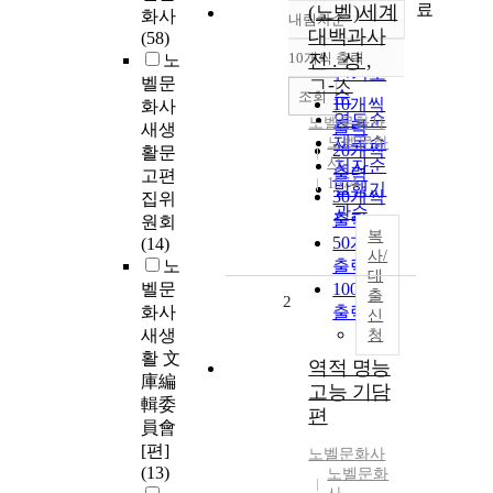
료
(노벨)세계
화사
내림차순
정확도
대백과사
(58)
순
10개씩 출력
전 . 상 ,
노
내림차순
인기도
벨문
ㄱ-ㅅ
순
조회
10개씩
화사
연도순
노벨문화사
출력
새생
제목순
노벨문화
20개씩
활문
사
저자순
출력
고편
1974
발행기
30개씩
집위
관순
출력
원회
복
50개씩
(14)
사/
노
출력
대
벨문
100개씩
출
2
화사
출력
신
새생
청
활 文
역적 명능
庫編
고능 기담
輯委
편
員會
[편]
노벨문화사
(13)
노벨문화