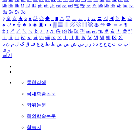
㎒
㎓
㎔
Ω
㏀
㏁
㎊
㎋
㎌
㏖
㏅
㎭
㎮
㎯
㏛
㎩
㎪
㎫
㎬
㏝
㏐
㏓
㏃
㏉
㏜
㏆
§
※
☆
★
○
●
◎
◇
◆
□
■
△
▽
→
←
↑
↓
↔
〓
◁
◀
▷
▶
♤
♠
♡
♥
♧
♣
⊙
◈
▣
◐
◑
▒
▤
▥
▨
▧
▦
▩
♨
☏
☎
☜
☞
¶
†
‡
↕
↗
↙
↖
↘
♭
♩
♪
♬
㉿
㈜
№
㏇
™
㏂
㏘
℡
＃
＆
＊
＠
ª
º
ⅰ
ⅱ
ⅲ
ⅳ
ⅴ
ⅵ
ⅶ
ⅷ
ⅸ
ⅹ
Ⅰ
Ⅱ
Ⅲ
Ⅳ
Ⅴ
Ⅵ
Ⅶ
Ⅷ
Ⅸ
Ⅹ
ا
ب
ت
ث
ج
ح
خ
د
ذ
ر
ز
س
ش
ص
ض
ط
ظ
ع
غ
ف
ق
ک
ل
م
ن
ه
و
ی
닫기
통합검색
국내학술논문
학위논문
해외학술논문
학술지