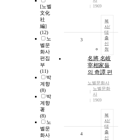
사
[노벨
1969
文化
社
복
編]
사/
(12)
대
출
노
3
신
벨문
청
화사
名將 名岐
편집
부
宰相家들
(11)
의 奇譚 편
박
노벨문화사
계향
노벨문화
(8)
사
박
1969
계향
著
복
(8)
사/
노
대
벨문
출
4
화사
신