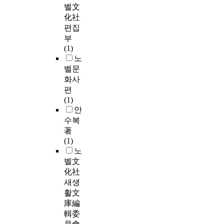
벨文
化社
편집
부
(1)
노
벨문
화사
편
(1)
안
수복
著
(1)
노
벨文
化社
새생
활文
庫編
輯委