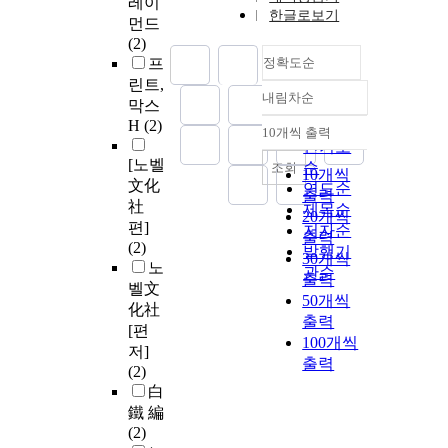
레이
한글로보기
먼드
(2)
프
정확도순
린트,
내림차순
정확도
막스
H
(2)
순
10개씩 출력
내림차순
인기도
[노벨
순
조회
10개씩
文化
연도순
출력
社
제목순
20개씩
편]
저자순
출력
(2)
발행기
30개씩
노
관순
출력
벨文
50개씩
化社
출력
[편
100개씩
저]
출력
(2)
白
鐵 編
(2)