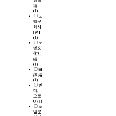
員會
編
(1)
노
벨문
화사
[편]
(1)
노
벨文
化社
編
(1)
白
鐵 編
(1)
빈
더,
오토
O
(1)
노
벨문