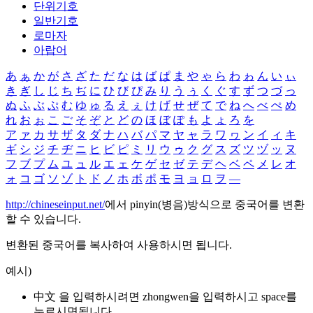
단위기호
일반기호
로마자
아랍어
あ
ぁ
か
が
さ
ざ
た
だ
な
は
ば
ぱ
ま
や
ゃ
ら
わ
ゎ
ん
い
ぃ
き
ぎ
し
じ
ち
ぢ
に
ひ
び
ぴ
み
り
う
ぅ
く
ぐ
す
ず
つ
づ
っ
ぬ
ふ
ぶ
ぷ
む
ゆ
ゅ
る
え
ぇ
け
げ
せ
ぜ
て
で
ね
へ
べ
ぺ
め
れ
お
ぉ
こ
ご
そ
ぞ
と
ど
の
ほ
ぼ
ぽ
も
よ
ょ
ろ
を
ア
ァ
カ
サ
ザ
タ
ダ
ナ
ハ
バ
パ
マ
ヤ
ャ
ラ
ワ
ヮ
ン
イ
ィ
キ
ギ
シ
ジ
チ
ヂ
ニ
ヒ
ビ
ピ
ミ
リ
ウ
ゥ
ク
グ
ス
ズ
ツ
ヅ
ッ
ヌ
フ
ブ
プ
ム
ユ
ュ
ル
エ
ェ
ケ
ゲ
セ
ゼ
テ
デ
ヘ
ベ
ペ
メ
レ
オ
ォ
コ
ゴ
ソ
ゾ
ト
ド
ノ
ホ
ボ
ポ
モ
ヨ
ョ
ロ
ヲ
―
http://chineseinput.net/
에서 pinyin(병음)방식으로 중국어를 변환
할 수 있습니다.
변환된 중국어를 복사하여 사용하시면 됩니다.
예시)
中文 을 입력하시려면
zhongwen
을 입력하시고 space를
누르시면됩니다.