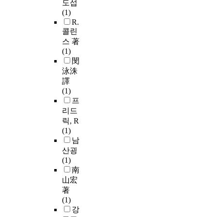
도섭
(1)
R.
콜린
스 著
(1)
閔
泳洙
譯
(1)
프
리드
릭, R
(1)
남
산굉
(1)
南
山宏
著
(1)
강