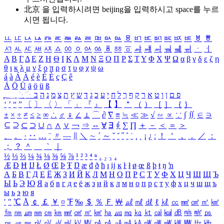
北京 을 입력하시려면
beijing
을 입력하시고 space를 누르
시면 됩니다.
ㅥ
ㅦ
ㅧ
ㅨ
ㅩ
ㅪ
ㅫ
ㅬ
ㅭ
ㅮ
ㅯ
ㅰ
ㅱ
ㅲ
ㅳ
ㅴ
ㅵ
ㅶ
ㅷ
ㅸ
ㅹ
ㅺ
ㅻ
ㅼ
ㅽ
ㅾ
ㅿ
ㆀ
ㆁ
ㆂ
ㆃ
ㆄ
ㆅ
ㆆ
ㆇ
ㆈ
ㆉ
ㆊ
ㆋ
ㆌ
ㆍ
ㆎ
Α
Β
Γ
Δ
Ε
Ζ
Η
Θ
Ι
Κ
Λ
Μ
Ν
Ξ
Ο
Π
Ρ
Σ
Τ
Υ
Φ
Χ
Ψ
Ω
α
β
γ
δ
ε
ζ
η
θ
ι
κ
λ
μ
ν
ξ
ο
π
ρ
σ
τ
υ
φ
χ
ψ
ω
á
à
Á
À
é
è
É
È
ç
Ç
ê
Ä
Ö
Ü
ä
ö
ü
ß
ְ
ֳ
ֲ
ֱ
ָ
ַ
ֵ
ֶ
ִ
ֹ
ּ
ֻ
ׂ
ׁ
ּ
ב
ה
נ
מ
צ
ת
ץ
ש
ד
ג
כ
ע
י
ח
ל
ך
ף
ק
ר
א
ט
ו
ן
ם
פ
‘
’
“
”
〔
〕
〈
〉
「
」
『
』
【
】
＂
（
）
［
］
｛
｝
±
×
÷
≠
≤
≥
∞
∴
♂
♀
∠
⊥
⌒
∂
∇
≡
≒
≪
≫
√
∽
∝
∵
∫
∬
∈
∋
⊆
⊇
⊂
⊃
∪
∩
∧
∨
￢
⇒
⇔
∀
∃
∮
∑
∏
＋
－
＜
＝
＞
、
。
·
‥
…
¨
〃
―
∥
＼
∼
´
～
ˇ
˘
˝
˚
˙
¸
˛
¡
¿
ː
！
＇
，
．
／
：
；
？
＾
＿
｀
｜
½
⅓
⅔
¼
¾
⅛
⅜
⅝
⅞
¹
²
³
⁴
ⁿ
₁
₂
₃
₄
Æ
Ð
Ħ
Ĳ
Ł
Ø
Œ
Þ
Ŧ
Ŋ
æ
đ
ð
ħ
ı
ĳ
ĸ
ŀ
ł
ø
œ
ß
þ
ŧ
ŋ
ŉ
А
Б
В
Г
Д
Е
Ё
Ж
З
И
Й
К
Л
М
Н
О
П
Р
С
Т
У
Ф
Х
Ц
Ч
Ш
Щ
Ъ
Ы
Ь
Э
Ю
Я
а
б
в
г
д
е
ё
ж
з
и
й
к
л
м
н
о
п
р
с
т
у
ф
х
ц
ч
ш
щ
ъ
ы
ь
э
ю
я
′
″
℃
Å
￠
￡
￥
¤
℉
‰
＄
％
Ｆ
￦
㎕
㎖
㎗
ℓ
㎘
㏄
㎣
㎤
㎥
㎦
㎙
㎚
㎛
㎜
㎝
㎞
㎟
㎠
㎡
㎢
㏊
㎍
㎎
㎏
㏏
㎈
㎉
㏈
㎧
㎨
㎰
㎱
㎲
㎳
㎴
㎵
㎶
㎷
㎸
㎹
㎀
㎁
㎂
㎃
㎄
㎺
㎻
㎽
㎾
㎿
㎐
㎑