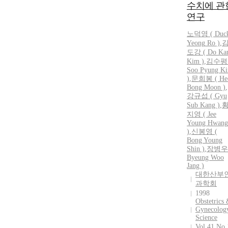
수치에 관
연구
노덕영
(
Duc
Yeong
Ro
)
,
도강 ( Do Ka
Kim )
,
김수평 
Soo Pyung K
)
,
문희봉 ( He
Bong Moon )
,
강규섭 ( Gyu
Sub Kang )
,
지영 ( Jee
Young Hwang
)
,
신봉영 (
Bong Young
Shin )
,
장병우 
Byeung Woo
Jang )
대한산부
과학회
1998
Obstetrics
Gynecolog
Science
Vol.41 No.