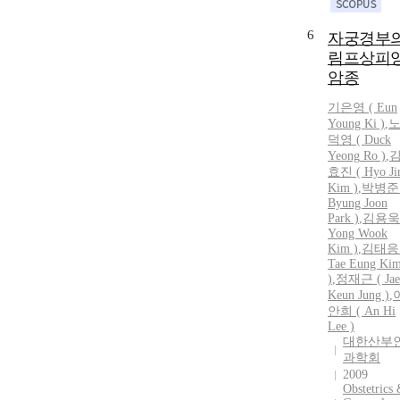
6
자궁경부
림프상피
암종
기은영 ( Eun
Young Ki )
,
덕영
(
Duck
Yeong
Ro
)
,
효진 ( Hyo Ji
Kim )
,
박병준 
Byung Joon
Park )
,
김용욱 
Yong Wook
Kim )
,
김태응 
Tae Eung Ki
)
,
정재근 ( Jae
Keun Jung )
,
안희 ( An Hi
Lee )
대한산부
과학회
2009
Obstetrics