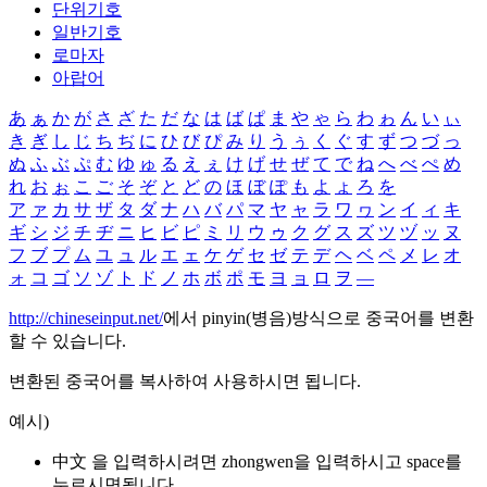
단위기호
일반기호
로마자
아랍어
あ
ぁ
か
が
さ
ざ
た
だ
な
は
ば
ぱ
ま
や
ゃ
ら
わ
ゎ
ん
い
ぃ
き
ぎ
し
じ
ち
ぢ
に
ひ
び
ぴ
み
り
う
ぅ
く
ぐ
す
ず
つ
づ
っ
ぬ
ふ
ぶ
ぷ
む
ゆ
ゅ
る
え
ぇ
け
げ
せ
ぜ
て
で
ね
へ
べ
ぺ
め
れ
お
ぉ
こ
ご
そ
ぞ
と
ど
の
ほ
ぼ
ぽ
も
よ
ょ
ろ
を
ア
ァ
カ
サ
ザ
タ
ダ
ナ
ハ
バ
パ
マ
ヤ
ャ
ラ
ワ
ヮ
ン
イ
ィ
キ
ギ
シ
ジ
チ
ヂ
ニ
ヒ
ビ
ピ
ミ
リ
ウ
ゥ
ク
グ
ス
ズ
ツ
ヅ
ッ
ヌ
フ
ブ
プ
ム
ユ
ュ
ル
エ
ェ
ケ
ゲ
セ
ゼ
テ
デ
ヘ
ベ
ペ
メ
レ
オ
ォ
コ
ゴ
ソ
ゾ
ト
ド
ノ
ホ
ボ
ポ
モ
ヨ
ョ
ロ
ヲ
―
http://chineseinput.net/
에서 pinyin(병음)방식으로 중국어를 변환
할 수 있습니다.
변환된 중국어를 복사하여 사용하시면 됩니다.
예시)
中文 을 입력하시려면
zhongwen
을 입력하시고 space를
누르시면됩니다.