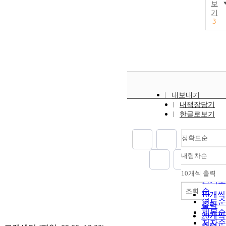
보
기
3
내보내기
내책장담기
한글로보기
정확도순
내림차순
정확도
순
10개씩 출력
내림차
인기도
순
조회
10개씩
연도순
출력
제목순
20개씩
저자순