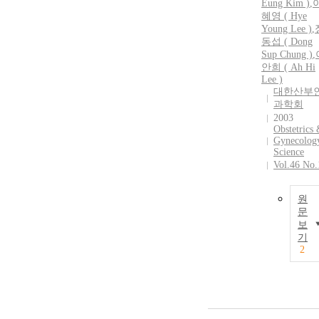
Eung Kim )
,
혜영 ( Hye
Young Lee )
,
동섭 ( Dong
Sup Chung )
,
안희 ( Ah Hi
Lee )
대한산부
과학회
2003
Obstetrics
Gynecolog
Science
Vol.46 No.
원
문
보
기
2