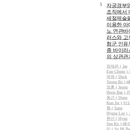
5
자궁경부
조직에서 
세절제술
이용한 아
노 연관바
러스와 고
험군 인유
종 바이러
의 상관관
정재은 ( Jae
Eun Chung )
,
덕영
(
Duck
Yeong
Ro
)
,
정훈 ( Jeong
Hoon Bae )
,
동근 ( Dong
Kun Jin )
,
이
형 ( Sang
Hyung Lee )
,
현선 ( Hyun
Sun Ko )
,
배
미 ( Su Mi Ba