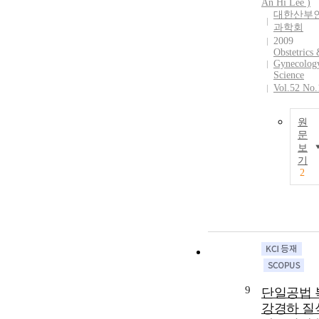
An Hi Lee )
대한산부
과학회
2009
Obstetrics
Gynecolog
Science
Vol.52 No.
원
문
보
기
2
9
단일공법 
강경하 질