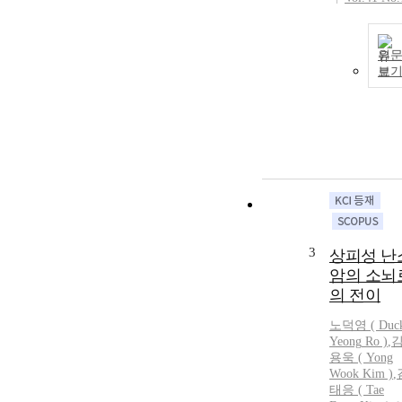
원
보
3
상피성 난
암의 소뇌
의 전이
노덕영
(
Duc
Yeong
Ro
)
,
용욱 ( Yong
Wook Kim )
,
태응 ( Tae