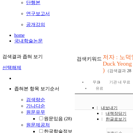
단행본
연구보고서
공개강의
home
국내학술논문
저자 : 노덕
검색결과 좁혀 보기
검색키워드
Duck Yeong
선택해제
)
(검색결과
28
무료
기관 내 무료
좁혀본 항목 보기순서
유료
검색량순
가나다순
내보내기
원문유무
내책장담기
원문있음
(28)
한글로보기
원문제공처
한국학술정보