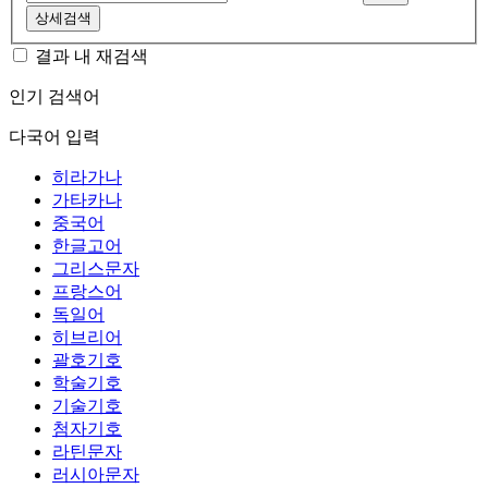
상세검색
결과 내 재검색
인기 검색어
다국어 입력
히라가나
가타카나
중국어
한글고어
그리스문자
프랑스어
독일어
히브리어
괄호기호
학술기호
기술기호
첨자기호
라틴문자
러시아문자