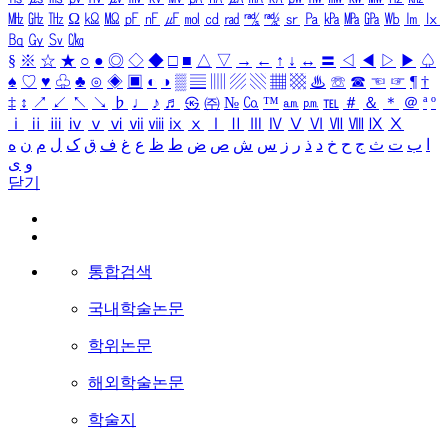
㎒
㎓
㎔
Ω
㏀
㏁
㎊
㎋
㎌
㏖
㏅
㎭
㎮
㎯
㏛
㎩
㎪
㎫
㎬
㏝
㏐
㏓
㏃
㏉
㏜
㏆
§
※
☆
★
○
●
◎
◇
◆
□
■
△
▽
→
←
↑
↓
↔
〓
◁
◀
▷
▶
♤
♠
♡
♥
♧
♣
⊙
◈
▣
◐
◑
▒
▤
▥
▨
▧
▦
▩
♨
☏
☎
☜
☞
¶
†
‡
↕
↗
↙
↖
↘
♭
♩
♪
♬
㉿
㈜
№
㏇
™
㏂
㏘
℡
＃
＆
＊
＠
ª
º
ⅰ
ⅱ
ⅲ
ⅳ
ⅴ
ⅵ
ⅶ
ⅷ
ⅸ
ⅹ
Ⅰ
Ⅱ
Ⅲ
Ⅳ
Ⅴ
Ⅵ
Ⅶ
Ⅷ
Ⅸ
Ⅹ
ا
ب
ت
ث
ج
ح
خ
د
ذ
ر
ز
س
ش
ص
ض
ط
ظ
ع
غ
ف
ق
ک
ل
م
ن
ه
و
ی
닫기
통합검색
국내학술논문
학위논문
해외학술논문
학술지