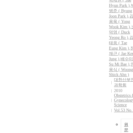
박세현 ( Sae
Hyun Park )
,
병준 ( Byung
Joon Park )
,
용욱 ( Yong
Wook Kim )
,
덕영
(
Duck
Yeong
Ro
)
,
태응 ( Tae
Eung Kim )
,
재근 ( Jae Ke
Jung )
,
배수미 
Su Mi Bae )
,
웅식 ( Woong
Shick Ahn )
대한산부
과학회
2010
Obstetrics
Gynecolog
Science
Vol.53 No.
원
문