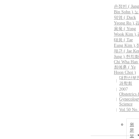
손정빈 ( Jung
Bin Sohn )
,
노
덕영
(
Duck
Yeong
Ro
)
,
용욱 ( Yong
Wook Kim )
,
태응 ( Tae
Eung Kim )
,
재근 ( Jae Ke
Jung )
,
한치화 
Chi Wha Han 
최예훈 ( Ye
Hoon Choi )
대한산부
과학회
2007
Obstetrics
Gynecolog
Science
Vol.50 No.
원
문
보