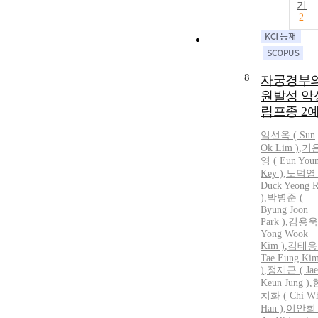
기
2
8
자궁경부
원발성 악
림프종 2
임선옥 ( Sun
Ok Lim )
,
기
영 ( Eun You
Key )
,
노덕영
Duck
Yeong
R
)
,
박병준 (
Byung Joon
Park )
,
김용욱 
Yong Wook
Kim )
,
김태응 
Tae Eung Ki
)
,
정재근 ( Jae
Keun Jung )
,
치화 ( Chi W
Han )
,
이안희 