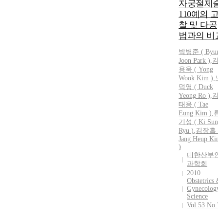
자궁절제
110예의 
찰 및 다공
법과의 비
박병준 ( Byu
Joon Park )
,
용욱 ( Yong
Wook Kim )
,
덕영
(
Duck
Yeong
Ro
)
,
태응 ( Tae
Eung Kim )
,
기성 ( Ki Sun
Ryu )
,
김장흡 
Jang Heup K
)
대한산부
과학회
2010
Obstetrics
Gynecolog
Science
Vol.53 No.