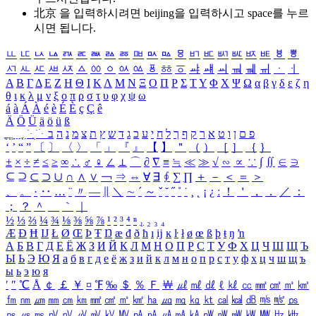
北京 을 입력하시려면
beijing
을 입력하시고 space를 누르
시면 됩니다.
ㅥ
ㅦ
ㅧ
ㅨ
ㅩ
ㅪ
ㅫ
ㅬ
ㅭ
ㅮ
ㅯ
ㅰ
ㅱ
ㅲ
ㅳ
ㅴ
ㅵ
ㅶ
ㅷ
ㅸ
ㅹ
ㅺ
ㅻ
ㅼ
ㅽ
ㅾ
ㅿ
ㆀ
ㆁ
ㆂ
ㆃ
ㆄ
ㆅ
ㆆ
ㆇ
ㆈ
ㆉ
ㆊ
ㆋ
ㆌ
ㆍ
ㆎ
Α
Β
Γ
Δ
Ε
Ζ
Η
Θ
Ι
Κ
Λ
Μ
Ν
Ξ
Ο
Π
Ρ
Σ
Τ
Υ
Φ
Χ
Ψ
Ω
α
β
γ
δ
ε
ζ
η
θ
ι
κ
λ
μ
ν
ξ
ο
π
ρ
σ
τ
υ
φ
χ
ψ
ω
á
à
Á
À
é
è
É
È
ç
Ç
ê
Ä
Ö
Ü
ä
ö
ü
ß
ְ
ֳ
ֲ
ֱ
ָ
ַ
ֵ
ֶ
ִ
ֹ
ּ
ֻ
ׂ
ׁ
ּ
ב
ה
נ
מ
צ
ת
ץ
ש
ד
ג
כ
ע
י
ח
ל
ך
ף
ק
ר
א
ט
ו
ן
ם
פ
‘
’
“
”
〔
〕
〈
〉
「
」
『
』
【
】
＂
（
）
［
］
｛
｝
±
×
÷
≠
≤
≥
∞
∴
♂
♀
∠
⊥
⌒
∂
∇
≡
≒
≪
≫
√
∽
∝
∵
∫
∬
∈
∋
⊆
⊇
⊂
⊃
∪
∩
∧
∨
￢
⇒
⇔
∀
∃
∮
∑
∏
＋
－
＜
＝
＞
、
。
·
‥
…
¨
〃
―
∥
＼
∼
´
～
ˇ
˘
˝
˚
˙
¸
˛
¡
¿
ː
！
＇
，
．
／
：
；
？
＾
＿
｀
｜
½
⅓
⅔
¼
¾
⅛
⅜
⅝
⅞
¹
²
³
⁴
ⁿ
₁
₂
₃
₄
Æ
Ð
Ħ
Ĳ
Ł
Ø
Œ
Þ
Ŧ
Ŋ
æ
đ
ð
ħ
ı
ĳ
ĸ
ŀ
ł
ø
œ
ß
þ
ŧ
ŋ
ŉ
А
Б
В
Г
Д
Е
Ё
Ж
З
И
Й
К
Л
М
Н
О
П
Р
С
Т
У
Ф
Х
Ц
Ч
Ш
Щ
Ъ
Ы
Ь
Э
Ю
Я
а
б
в
г
д
е
ё
ж
з
и
й
к
л
м
н
о
п
р
с
т
у
ф
х
ц
ч
ш
щ
ъ
ы
ь
э
ю
я
′
″
℃
Å
￠
￡
￥
¤
℉
‰
＄
％
Ｆ
￦
㎕
㎖
㎗
ℓ
㎘
㏄
㎣
㎤
㎥
㎦
㎙
㎚
㎛
㎜
㎝
㎞
㎟
㎠
㎡
㎢
㏊
㎍
㎎
㎏
㏏
㎈
㎉
㏈
㎧
㎨
㎰
㎱
㎲
㎳
㎴
㎵
㎶
㎷
㎸
㎹
㎀
㎁
㎂
㎃
㎄
㎺
㎻
㎽
㎾
㎿
㎐
㎑