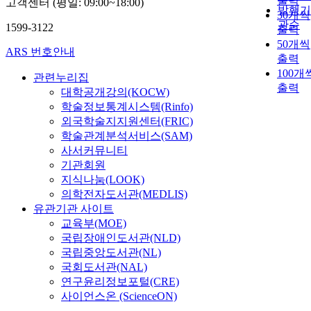
출력
고객센터 (평일: 09:00~18:00)
발행기
30개씩
관순
1599-3122
출력
50개씩
ARS 번호안내
출력
100개
관련누리집
출력
대학공개강의(KOCW)
학술정보통계시스템(Rinfo)
외국학술지지원센터(FRIC)
학술관계분석서비스(SAM)
사서커뮤니티
기관회원
지식나눔(LOOK)
의학전자도서관(MEDLIS)
유관기관 사이트
교육부(MOE)
국립장애인도서관(NLD)
국립중앙도서관(NL)
국회도서관(NAL)
연구윤리정보포털(CRE)
사이언스온 (ScienceON)