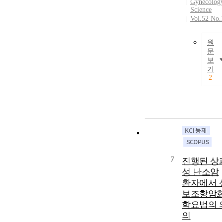
Gynecolog
Science
Vol.52 No.
원
문
보
기
2
7
진행된 상
성 난소암
환자에서 
보조항암
학요법의 
의