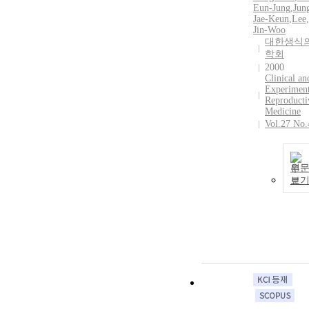
Eun-Jung
,
Jun
Jae-Keun
,
Lee,
Jin-Woo
대한생식
학회
2000
Clinical an
Experiment
Reproducti
Medicine
Vol.27 No.
원
보