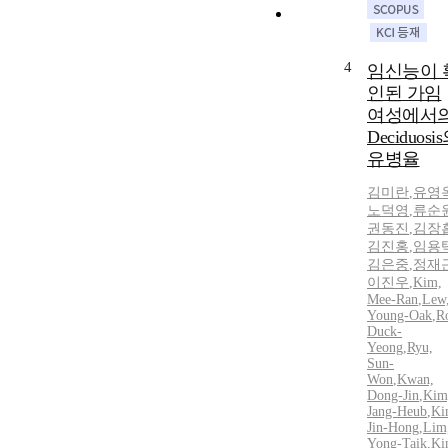
4
임신능이 
인된 가임
여성에서
Deciduosi
유병율
김미란
,
유영
노덕영
,
류순
권동진
,
김장
김진홍
,
임용
김은중
,
정재
이진우
,
Kim,
Mee-Ran
,
Lew
Young-Oak
,
R
Duck
-
Yeong
,
Ryu,
Sun-
Won
,
Kwan,
Dong-Jin
,
Kim
Jang-Heub
,
Ki
Jin-Hong
,
Lim
Yong-Taik
,
Ki