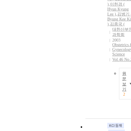
)
,
이헌경 (
Hyun Kyung
Lee )
,
김병기 
Byung Kee K
)
,
김종국 (
대한산부
과학회
2003
Obstetrics
Gynecolog
Science
Vol.46 No.
원
문
보
기
2