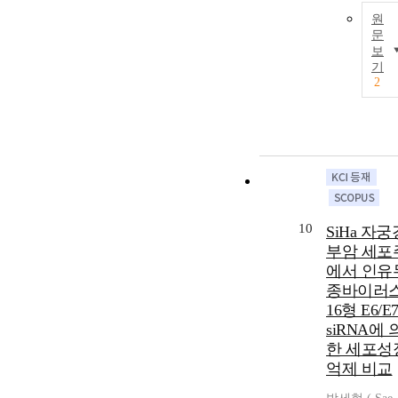
원
문
보
기
2
10
SiHa 자궁
부암 세포
에서 인유
종바이러
16형 E6/E
siRNA에 
한 세포성
억제 비교