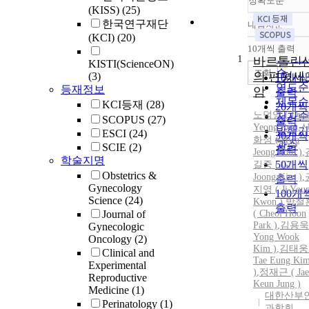
정확도순
(KISS)
(25)
한국연구재단
내림차순
정확도
(KCI)
(20)
순
10개씩 출력
내림차
인기도
1
바르톨린
KISTI(ScienceON)
순
조회
의 편평세
(3)
10개씩
연도순
등재정보
암
출력
제목순
KCI등재
(28)
20개씩
노덕영
(
Duc
저자순
SCOPUS
(27)
출력
Yeong
Ro
)
,
발행기
ESCI
(24)
30개씩
화정 ( Hwa
관순
SCIE
(2)
출력
Jeong Shin )
,
학술지명
50개씩
길중 ( Gil
Obstetrics &
Joong Kim )
,
출력
Gynecology
지영 ( Ji You
100개
Science
(24)
Kwon )
,
박철
출력
Journal of
( Cheol Hoon
Park )
,
김용욱 
Gynecologic
Yong Wook
Oncology
(2)
Kim )
,
김태웅 
Clinical and
Tae Eung Ki
Experimental
)
,
정재근 ( Jae
Reproductive
Keun Jung )
Medicine
(1)
대한산부
Perinatology
(1)
과학회