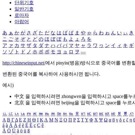
단위기호
일반기호
로마자
아랍어
あ
ぁ
か
が
さ
ざ
た
だ
な
は
ば
ぱ
ま
や
ゃ
ら
わ
ゎ
ん
い
ぃ
き
こ
ご
そ
ぞ
と
ど
の
ほ
ぼ
ぽ
も
よ
ょ
ろ
を
ア
ァ
カ
サ
ザ
タ
ダ
ナ
ハ
バ
パ
マ
ヤ
ャ
ラ
ワ
ヮ
ン
イ
ィ
キ
ギ
ソ
ゾ
ト
ド
ノ
ホ
ボ
ポ
モ
ヨ
ョ
ロ
ヲ
―
http://chineseinput.net/
에서 pinyin(병음)방식으로 중국어를 변환
변환된 중국어를 복사하여 사용하시면 됩니다.
예시)
中文 을 입력하시려면
zhongwen
을 입력하시고 space를
北京 을 입력하시려면
beijing
을 입력하시고 space를 누르
ㅥ
ㅦ
ㅧ
ㅨ
ㅩ
ㅪ
ㅫ
ㅬ
ㅭ
ㅮ
ㅯ
ㅰ
ㅱ
ㅲ
ㅳ
ㅴ
ㅵ
ㅶ
ㅷ
ㅸ
ㅹ
ㅺ
Α
Β
Γ
Δ
Ε
Ζ
Η
Θ
Ι
Κ
Λ
Μ
Ν
Ξ
Ο
Π
Ρ
Σ
Τ
Υ
Φ
Χ
Ψ
Ω
α
β
γ
δ
ε
ζ
η
á
à
Á
À
é
è
É
È
ç
Ç
ê
Ä
Ö
Ü
ä
ö
ü
ß