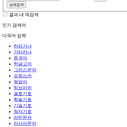
상세검색
결과 내 재검색
인기 검색어
다국어 입력
히라가나
가타카나
중국어
한글고어
그리스문자
프랑스어
독일어
히브리어
괄호기호
학술기호
기술기호
첨자기호
라틴문자
러시아문자