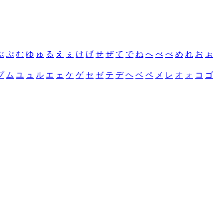
ぶ
ぷ
む
ゆ
ゅ
る
え
ぇ
け
げ
せ
ぜ
て
で
ね
へ
べ
ぺ
め
れ
お
ぉ
プ
ム
ユ
ュ
ル
エ
ェ
ケ
ゲ
セ
ゼ
テ
デ
ヘ
ベ
ペ
メ
レ
オ
ォ
コ
ゴ