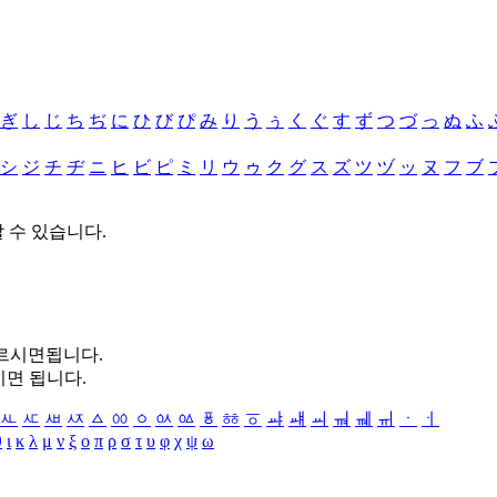
ぎ
し
じ
ち
ぢ
に
ひ
び
ぴ
み
り
う
ぅ
く
ぐ
す
ず
つ
づ
っ
ぬ
ふ
シ
ジ
チ
ヂ
ニ
ヒ
ビ
ピ
ミ
リ
ウ
ゥ
ク
グ
ス
ズ
ツ
ヅ
ッ
ヌ
フ
ブ
할 수 있습니다.
누르시면됩니다.
시면 됩니다.
ㅻ
ㅼ
ㅽ
ㅾ
ㅿ
ㆀ
ㆁ
ㆂ
ㆃ
ㆄ
ㆅ
ㆆ
ㆇ
ㆈ
ㆉ
ㆊ
ㆋ
ㆌ
ㆍ
ㆎ
θ
ι
κ
λ
μ
ν
ξ
ο
π
ρ
σ
τ
υ
φ
χ
ψ
ω