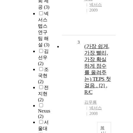
회 제
넥서스
공
(3)
2009
넥
서스
텝스
연구
팀 해
3
설
(3)
(가장 쉽게,
김
가장 빨리,
선우
가장 확실
(2)
하게 점수
조
를 올려주
국현
는) TEPS 첫
(2)
걸음 . [2] ,
전
R/C
지현
(2)
김무룡
넥서스
Nexus
2008
(2)
서
복
울대