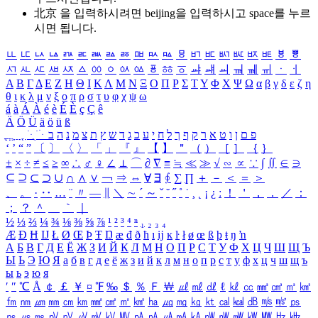
北京 을 입력하시려면
beijing
을 입력하시고 space를 누르
시면 됩니다.
ㅥ
ㅦ
ㅧ
ㅨ
ㅩ
ㅪ
ㅫ
ㅬ
ㅭ
ㅮ
ㅯ
ㅰ
ㅱ
ㅲ
ㅳ
ㅴ
ㅵ
ㅶ
ㅷ
ㅸ
ㅹ
ㅺ
ㅻ
ㅼ
ㅽ
ㅾ
ㅿ
ㆀ
ㆁ
ㆂ
ㆃ
ㆄ
ㆅ
ㆆ
ㆇ
ㆈ
ㆉ
ㆊ
ㆋ
ㆌ
ㆍ
ㆎ
Α
Β
Γ
Δ
Ε
Ζ
Η
Θ
Ι
Κ
Λ
Μ
Ν
Ξ
Ο
Π
Ρ
Σ
Τ
Υ
Φ
Χ
Ψ
Ω
α
β
γ
δ
ε
ζ
η
θ
ι
κ
λ
μ
ν
ξ
ο
π
ρ
σ
τ
υ
φ
χ
ψ
ω
á
à
Á
À
é
è
É
È
ç
Ç
ê
Ä
Ö
Ü
ä
ö
ü
ß
ְ
ֳ
ֲ
ֱ
ָ
ַ
ֵ
ֶ
ִ
ֹ
ּ
ֻ
ׂ
ׁ
ּ
ב
ה
נ
מ
צ
ת
ץ
ש
ד
ג
כ
ע
י
ח
ל
ך
ף
ק
ר
א
ט
ו
ן
ם
פ
‘
’
“
”
〔
〕
〈
〉
「
」
『
』
【
】
＂
（
）
［
］
｛
｝
±
×
÷
≠
≤
≥
∞
∴
♂
♀
∠
⊥
⌒
∂
∇
≡
≒
≪
≫
√
∽
∝
∵
∫
∬
∈
∋
⊆
⊇
⊂
⊃
∪
∩
∧
∨
￢
⇒
⇔
∀
∃
∮
∑
∏
＋
－
＜
＝
＞
、
。
·
‥
…
¨
〃
―
∥
＼
∼
´
～
ˇ
˘
˝
˚
˙
¸
˛
¡
¿
ː
！
＇
，
．
／
：
；
？
＾
＿
｀
｜
½
⅓
⅔
¼
¾
⅛
⅜
⅝
⅞
¹
²
³
⁴
ⁿ
₁
₂
₃
₄
Æ
Ð
Ħ
Ĳ
Ł
Ø
Œ
Þ
Ŧ
Ŋ
æ
đ
ð
ħ
ı
ĳ
ĸ
ŀ
ł
ø
œ
ß
þ
ŧ
ŋ
ŉ
А
Б
В
Г
Д
Е
Ё
Ж
З
И
Й
К
Л
М
Н
О
П
Р
С
Т
У
Ф
Х
Ц
Ч
Ш
Щ
Ъ
Ы
Ь
Э
Ю
Я
а
б
в
г
д
е
ё
ж
з
и
й
к
л
м
н
о
п
р
с
т
у
ф
х
ц
ч
ш
щ
ъ
ы
ь
э
ю
я
′
″
℃
Å
￠
￡
￥
¤
℉
‰
＄
％
Ｆ
￦
㎕
㎖
㎗
ℓ
㎘
㏄
㎣
㎤
㎥
㎦
㎙
㎚
㎛
㎜
㎝
㎞
㎟
㎠
㎡
㎢
㏊
㎍
㎎
㎏
㏏
㎈
㎉
㏈
㎧
㎨
㎰
㎱
㎲
㎳
㎴
㎵
㎶
㎷
㎸
㎹
㎀
㎁
㎂
㎃
㎄
㎺
㎻
㎽
㎾
㎿
㎐
㎑