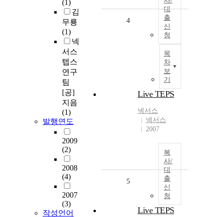
사/
(1)
대
김
출
4
무룡
신
(1)
청
넥
서스
목
텝스
차
보
연구
기
팀
[공]
Live TEPS
지음
넥서스
(1)
넥서스
발행연도
2007
2009
(2)
복
사/
2008
대
(4)
출
5
신
2007
청
(3)
Live TEPS
작성언어