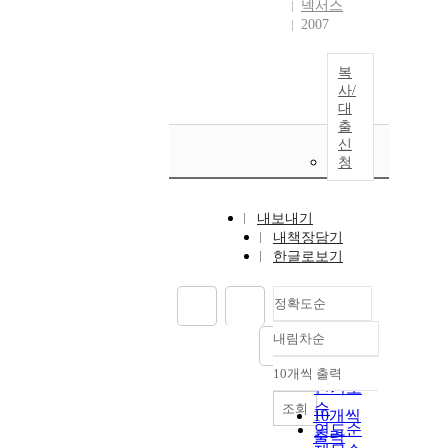
넥서스
2007
복
사/
대
출
신
청
내보내기
내책장담기
한글로보기
정확도순
내림차순
정확도
순
10개씩 출력
내림차순
인기도
순
조회
10개씩
연도순
출력