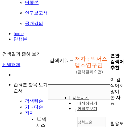
단행본
연구보고서
공개강의
home
단행본
검색결과 좁혀 보기
연관
저자 : 넥서스
검색키워드
검색어
텝스연구팀
선택해제
추천
(검색결과
9
건)
이 검
좁혀본 항목 보기
색어로
순서
많이
본 자
내보내기
검색량순
료
내책장담기
가나다순
한글로보기
1
저자
넥
정확도순
활용도
서스