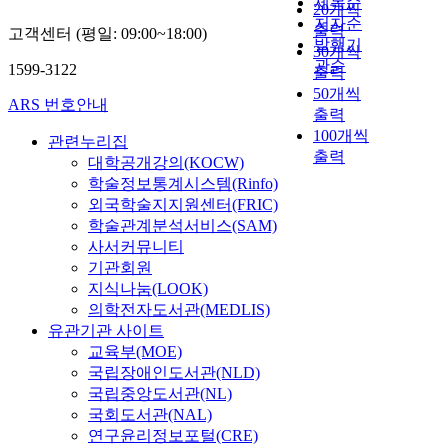
제목순
20개씩
저자순
출력
고객센터 (평일: 09:00~18:00)
발행기
30개씩
관순
1599-3122
출력
50개씩
ARS 번호안내
출력
100개씩
관련누리집
출력
대학공개강의(KOCW)
학술정보통계시스템(Rinfo)
외국학술지지원센터(FRIC)
학술관계분석서비스(SAM)
사서커뮤니티
기관회원
지식나눔(LOOK)
의학전자도서관(MEDLIS)
유관기관 사이트
교육부(MOE)
국립장애인도서관(NLD)
국립중앙도서관(NL)
국회도서관(NAL)
연구윤리정보포털(CRE)