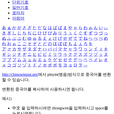
단위기호
일반기호
로마자
아랍어
あ
ぁ
か
が
さ
ざ
た
だ
な
は
ば
ぱ
ま
や
ゃ
ら
わ
ゎ
ん
い
ぃ
き
ぎ
し
じ
ち
ぢ
に
ひ
び
ぴ
み
り
う
ぅ
く
ぐ
す
ず
つ
づ
っ
ぬ
ふ
ぶ
ぷ
む
ゆ
ゅ
る
え
ぇ
け
げ
せ
ぜ
て
で
ね
へ
べ
ぺ
め
れ
お
ぉ
こ
ご
そ
ぞ
と
ど
の
ほ
ぼ
ぽ
も
よ
ょ
ろ
を
ア
ァ
カ
サ
ザ
タ
ダ
ナ
ハ
バ
パ
マ
ヤ
ャ
ラ
ワ
ヮ
ン
イ
ィ
キ
ギ
シ
ジ
チ
ヂ
ニ
ヒ
ビ
ピ
ミ
リ
ウ
ゥ
ク
グ
ス
ズ
ツ
ヅ
ッ
ヌ
フ
ブ
プ
ム
ユ
ュ
ル
エ
ェ
ケ
ゲ
セ
ゼ
テ
デ
ヘ
ベ
ペ
メ
レ
オ
ォ
コ
ゴ
ソ
ゾ
ト
ド
ノ
ホ
ボ
ポ
モ
ヨ
ョ
ロ
ヲ
―
http://chineseinput.net/
에서 pinyin(병음)방식으로 중국어를 변환
할 수 있습니다.
변환된 중국어를 복사하여 사용하시면 됩니다.
예시)
中文 을 입력하시려면
zhongwen
을 입력하시고 space를
누르시면됩니다.