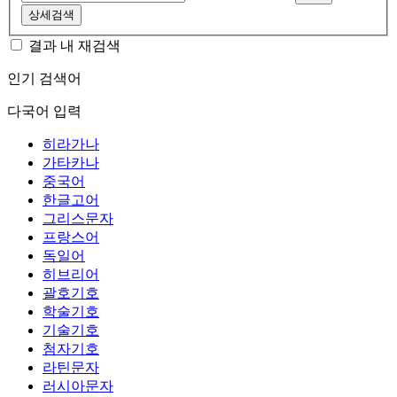
상세검색
결과 내 재검색
인기 검색어
다국어 입력
히라가나
가타카나
중국어
한글고어
그리스문자
프랑스어
독일어
히브리어
괄호기호
학술기호
기술기호
첨자기호
라틴문자
러시아문자