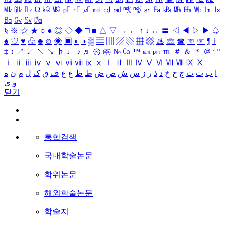
㎒
㎓
㎔
Ω
㏀
㏁
㎊
㎋
㎌
㏖
㏅
㎭
㎮
㎯
㏛
㎩
㎪
㎫
㎬
㏝
㏐
㏓
㏃
㏉
㏜
㏆
§
※
☆
★
○
●
◎
◇
◆
□
■
△
▽
→
←
↑
↓
↔
〓
◁
◀
▷
▶
♤
♠
♡
♥
♧
♣
⊙
◈
▣
◐
◑
▒
▤
▥
▨
▧
▦
▩
♨
☏
☎
☜
☞
¶
†
‡
↕
↗
↙
↖
↘
♭
♩
♪
♬
㉿
㈜
№
㏇
™
㏂
㏘
℡
＃
＆
＊
＠
ª
º
ⅰ
ⅱ
ⅲ
ⅳ
ⅴ
ⅵ
ⅶ
ⅷ
ⅸ
ⅹ
Ⅰ
Ⅱ
Ⅲ
Ⅳ
Ⅴ
Ⅵ
Ⅶ
Ⅷ
Ⅸ
Ⅹ
ا
ب
ت
ث
ج
ح
خ
د
ذ
ر
ز
س
ش
ص
ض
ط
ظ
ع
غ
ف
ق
ک
ل
م
ن
ه
و
ی
닫기
통합검색
국내학술논문
학위논문
해외학술논문
학술지