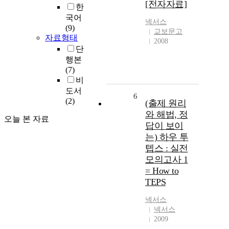
[전자자료]
한
국어
넥서스
(9)
교보문고
자료형태
2008
단
행본
(7)
비
도서
6
(2)
(출제 원리
와 해법, 정
오늘 본 자료
답이 보이
는) 하우 투
텝스 : 실전
모의고사 1
= How to
TEPS
넥서스
넥서스
2009