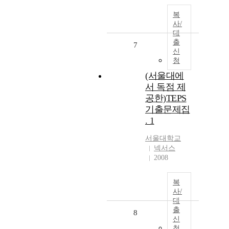
복
사/
대
출
7
신
청
(서울대에
서 독점 제
공한)TEPS
기출문제집
. 1
서울대학교
넥서스
2008
복
사/
대
출
8
신
청