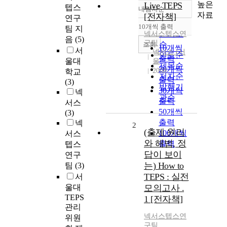
높은
Live TEPS
텝스
내림차순
정확도
자료
[전자책]
연구
순
10개씩 출력
팀 지
내림차순
인기도
넥서스텝스연
음
(5)
구팀
순
조회
10개씩
서
넥서스 (서
연도순
출력
울대
울
제목순
20개씩
2008
학교
저자순
출력
(3)
발행기
30개씩
넥
관순
출력
서스
50개씩
(3)
출력
넥
2
(출제 원리
100개씩
서스
와 해법, 정
출력
텝스
답이 보이
연구
는) How to
팀
(3)
TEPS : 실전
서
울대
모의고사 .
TEPS
1 [전자책]
관리
넥서스텝스연
위원
구팀