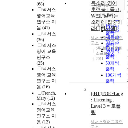
큰소리 영어
(68)
내림차순
정확도
훈련북 : 듣고,
넥서스
순
읽고, 말하는
10개씩 출력
영어교육
내림차순
인기도
연구소 지
소리에 집중하
순
조회
10개씩
음
(41)
라! [전자책]
연도순
출력
넥서스
제목순
넥서스영어교육연
20개씩
(36)
저자순
구소
출력
넥서스
(주)블루마운틴
발행기
30개씩
영어 교육
소프트
관순
출력
연구소
2011
(25)
50개씩
넥서스
출력
영어 교육
100개씩
연구소 지
출력
음
(16)
2
French,
(iBT)TOEFLing
Mary
(12)
: Listening .
넥서스
Level 3 = 토플
영어교육
링
연구소 지
음
(12)
넥서스영어교육연
구소