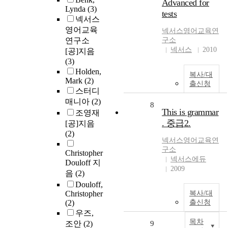
Advanced for
Lynda
(3)
tests
넥서스
영어교육
넥서스영어교육연
연구소
구소
넥서스
2010
[공]지음
(3)
Holden,
복사/대
Mark
(2)
출신청
스터디
매니아
(2)
8
This is grammar
조영재
. 중급2.
[공]지음
(2)
넥서스영어교육연
구소
Christopher
넥서스에듀
Douloff 지
2009
음
(2)
Douloff,
Christopher
복사/대
(2)
출신청
우즈,
목차
조안
(2)
9