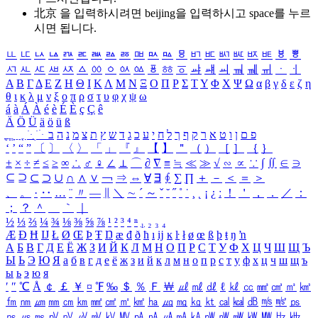
北京 을 입력하시려면
beijing
을 입력하시고 space를 누르
시면 됩니다.
ㅥ
ㅦ
ㅧ
ㅨ
ㅩ
ㅪ
ㅫ
ㅬ
ㅭ
ㅮ
ㅯ
ㅰ
ㅱ
ㅲ
ㅳ
ㅴ
ㅵ
ㅶ
ㅷ
ㅸ
ㅹ
ㅺ
ㅻ
ㅼ
ㅽ
ㅾ
ㅿ
ㆀ
ㆁ
ㆂ
ㆃ
ㆄ
ㆅ
ㆆ
ㆇ
ㆈ
ㆉ
ㆊ
ㆋ
ㆌ
ㆍ
ㆎ
Α
Β
Γ
Δ
Ε
Ζ
Η
Θ
Ι
Κ
Λ
Μ
Ν
Ξ
Ο
Π
Ρ
Σ
Τ
Υ
Φ
Χ
Ψ
Ω
α
β
γ
δ
ε
ζ
η
θ
ι
κ
λ
μ
ν
ξ
ο
π
ρ
σ
τ
υ
φ
χ
ψ
ω
á
à
Á
À
é
è
É
È
ç
Ç
ê
Ä
Ö
Ü
ä
ö
ü
ß
ְ
ֳ
ֲ
ֱ
ָ
ַ
ֵ
ֶ
ִ
ֹ
ּ
ֻ
ׂ
ׁ
ּ
ב
ה
נ
מ
צ
ת
ץ
ש
ד
ג
כ
ע
י
ח
ל
ך
ף
ק
ר
א
ט
ו
ן
ם
פ
‘
’
“
”
〔
〕
〈
〉
「
」
『
』
【
】
＂
（
）
［
］
｛
｝
±
×
÷
≠
≤
≥
∞
∴
♂
♀
∠
⊥
⌒
∂
∇
≡
≒
≪
≫
√
∽
∝
∵
∫
∬
∈
∋
⊆
⊇
⊂
⊃
∪
∩
∧
∨
￢
⇒
⇔
∀
∃
∮
∑
∏
＋
－
＜
＝
＞
、
。
·
‥
…
¨
〃
―
∥
＼
∼
´
～
ˇ
˘
˝
˚
˙
¸
˛
¡
¿
ː
！
＇
，
．
／
：
；
？
＾
＿
｀
｜
½
⅓
⅔
¼
¾
⅛
⅜
⅝
⅞
¹
²
³
⁴
ⁿ
₁
₂
₃
₄
Æ
Ð
Ħ
Ĳ
Ł
Ø
Œ
Þ
Ŧ
Ŋ
æ
đ
ð
ħ
ı
ĳ
ĸ
ŀ
ł
ø
œ
ß
þ
ŧ
ŋ
ŉ
А
Б
В
Г
Д
Е
Ё
Ж
З
И
Й
К
Л
М
Н
О
П
Р
С
Т
У
Ф
Х
Ц
Ч
Ш
Щ
Ъ
Ы
Ь
Э
Ю
Я
а
б
в
г
д
е
ё
ж
з
и
й
к
л
м
н
о
п
р
с
т
у
ф
х
ц
ч
ш
щ
ъ
ы
ь
э
ю
я
′
″
℃
Å
￠
￡
￥
¤
℉
‰
＄
％
Ｆ
￦
㎕
㎖
㎗
ℓ
㎘
㏄
㎣
㎤
㎥
㎦
㎙
㎚
㎛
㎜
㎝
㎞
㎟
㎠
㎡
㎢
㏊
㎍
㎎
㎏
㏏
㎈
㎉
㏈
㎧
㎨
㎰
㎱
㎲
㎳
㎴
㎵
㎶
㎷
㎸
㎹
㎀
㎁
㎂
㎃
㎄
㎺
㎻
㎽
㎾
㎿
㎐
㎑