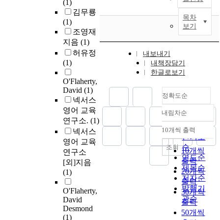
(1)
김무룡
목차
(1)
보기
조영재
지음
(1)
허유정
내보내기
(1)
내책장담기
한글로보기
O'Flaherty,
David
(1)
정확도순
넥서스
영어 교육
내림차순
정확도
연구소.
(1)
순
10개씩 출력
넥서스
내림차순
인기도
영어 교육
순
조회
10개씩
연구소
연도순
출력
[외]지음
제목순
20개씩
(1)
저자순
출력
발행기
O'Flaherty,
30개씩
관순
David
출력
Desmond
50개씩
(1)