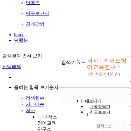
단행본
연구보고서
공개강의
home
단행본
검색결과 좁혀 보기
저자 : 넥서스영
검색키워드
어교육연구소
선택해제
(검색결과
138
건)
좁혀본 항목 보기순서
검색량순
내보내기
가나다순
내책장담기
저자
한글로보기
1
넥서스
영어교육
정확도순
연구소