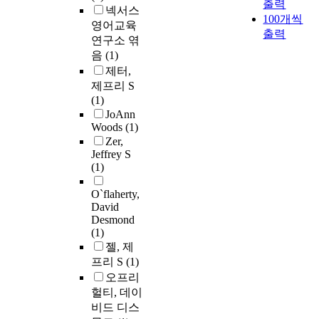
출력
넥서스
100개씩
영어교육
출력
연구소 엮
음
(1)
제터,
제프리 S
(1)
JoAnn
Woods
(1)
Zer,
Jeffrey S
(1)
O`flaherty,
David
Desmond
(1)
젤, 제
프리 S
(1)
오프리
헐티, 데이
비드 디스