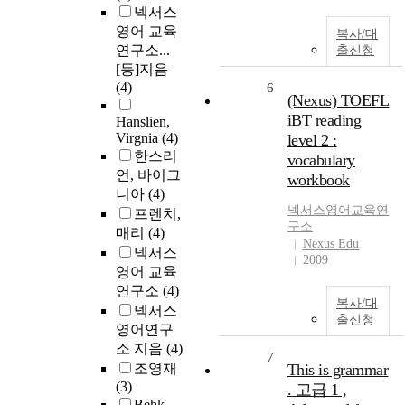
넥서스
영어 교육
복사/대
연구소...
출신청
[등]지음
(4)
6
(Nexus) TOEFL
iBT reading
Hanslien,
Virgnia
(4)
level 2 :
한스리
vocabulary
언, 바이그
workbook
니아
(4)
넥서스영어교육연
프렌치,
구소
매리
(4)
Nexus Edu
넥서스
2009
영어 교육
연구소
(4)
복사/대
넥서스
출신청
영어연구
소 지음
(4)
7
조영재
This is grammar
(3)
. 고급 1 ,
Behk,