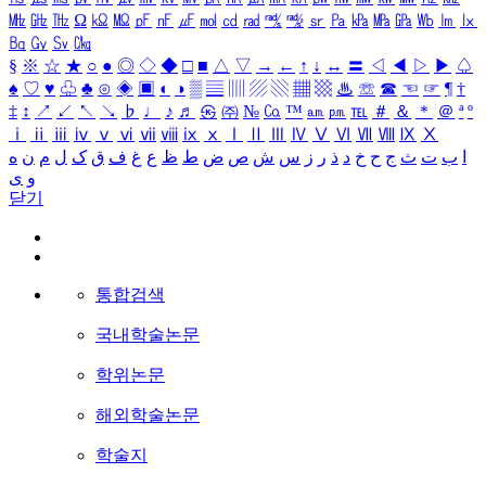
㎒
㎓
㎔
Ω
㏀
㏁
㎊
㎋
㎌
㏖
㏅
㎭
㎮
㎯
㏛
㎩
㎪
㎫
㎬
㏝
㏐
㏓
㏃
㏉
㏜
㏆
§
※
☆
★
○
●
◎
◇
◆
□
■
△
▽
→
←
↑
↓
↔
〓
◁
◀
▷
▶
♤
♠
♡
♥
♧
♣
⊙
◈
▣
◐
◑
▒
▤
▥
▨
▧
▦
▩
♨
☏
☎
☜
☞
¶
†
‡
↕
↗
↙
↖
↘
♭
♩
♪
♬
㉿
㈜
№
㏇
™
㏂
㏘
℡
＃
＆
＊
＠
ª
º
ⅰ
ⅱ
ⅲ
ⅳ
ⅴ
ⅵ
ⅶ
ⅷ
ⅸ
ⅹ
Ⅰ
Ⅱ
Ⅲ
Ⅳ
Ⅴ
Ⅵ
Ⅶ
Ⅷ
Ⅸ
Ⅹ
ا
ب
ت
ث
ج
ح
خ
د
ذ
ر
ز
س
ش
ص
ض
ط
ظ
ع
غ
ف
ق
ک
ل
م
ن
ه
و
ی
닫기
통합검색
국내학술논문
학위논문
해외학술논문
학술지