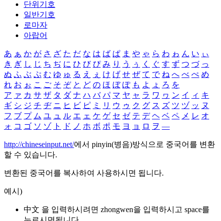
단위기호
일반기호
로마자
아랍어
あ
ぁ
か
が
さ
ざ
た
だ
な
は
ば
ぱ
ま
や
ゃ
ら
わ
ゎ
ん
い
ぃ
き
ぎ
し
じ
ち
ぢ
に
ひ
び
ぴ
み
り
う
ぅ
く
ぐ
す
ず
つ
づ
っ
ぬ
ふ
ぶ
ぷ
む
ゆ
ゅ
る
え
ぇ
け
げ
せ
ぜ
て
で
ね
へ
べ
ぺ
め
れ
お
ぉ
こ
ご
そ
ぞ
と
ど
の
ほ
ぼ
ぽ
も
よ
ょ
ろ
を
ア
ァ
カ
サ
ザ
タ
ダ
ナ
ハ
バ
パ
マ
ヤ
ャ
ラ
ワ
ヮ
ン
イ
ィ
キ
ギ
シ
ジ
チ
ヂ
ニ
ヒ
ビ
ピ
ミ
リ
ウ
ゥ
ク
グ
ス
ズ
ツ
ヅ
ッ
ヌ
フ
ブ
プ
ム
ユ
ュ
ル
エ
ェ
ケ
ゲ
セ
ゼ
テ
デ
ヘ
ベ
ペ
メ
レ
オ
ォ
コ
ゴ
ソ
ゾ
ト
ド
ノ
ホ
ボ
ポ
モ
ヨ
ョ
ロ
ヲ
―
http://chineseinput.net/
에서 pinyin(병음)방식으로 중국어를 변환
할 수 있습니다.
변환된 중국어를 복사하여 사용하시면 됩니다.
예시)
中文 을 입력하시려면
zhongwen
을 입력하시고 space를
누르시면됩니다.