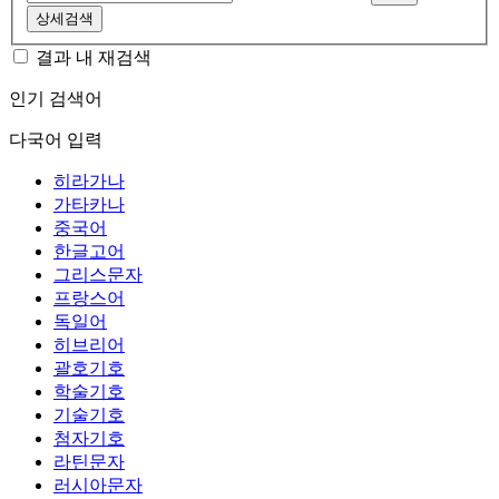
상세검색
결과 내 재검색
인기 검색어
다국어 입력
히라가나
가타카나
중국어
한글고어
그리스문자
프랑스어
독일어
히브리어
괄호기호
학술기호
기술기호
첨자기호
라틴문자
러시아문자