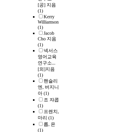
[공] 지음
(1)
Kerry
Williamson
(1)
Jacob
Cho 지음
(1)
넥서스
영어교육
연구소...
[외]지음
(1)
핸슬리
엔, 버지니
아
(1)
조 쟈콥
(1)
프렌치,
마리
(1)
롭, 욘
(1)