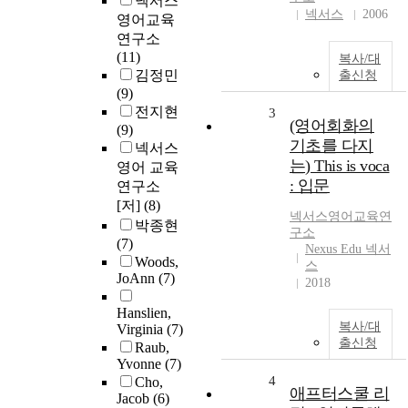
넥서스
넥서스
2006
영어교육
연구소
(11)
복사/대
김정민
출신청
(9)
전지현
3
(영어회화의
(9)
기초를 다지
넥서스
는) This is voca
영어 교육
: 입문
연구소
[저]
(8)
넥서스영어교육연
박종현
구소
(7)
Nexus Edu 넥서
Woods,
스
JoAnn
(7)
2018
Hanslien,
복사/대
Virginia
(7)
출신청
Raub,
Yvonne
(7)
4
Cho,
애프터스쿨 리
Jacob
(6)