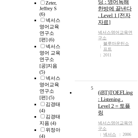
딩 : 영어독해
Zeter,
한방에 끝낸다
Jeffrey S
(6)
. Level 1 [전자
넥서스
자료]
영어교육
넥서스영어교육연
연구소
구소
[편]
(6)
블루마운틴소
넥서스
프트
영어 교육
2011
연구소
[공]지음
(5)
넥서스
영어교육
5
연구소
(iBT)TOEFLing
[편]
(5)
: Listening .
김경태
Level 2 = 토플
(4)
링
김경태
지음
(4)
넥서스영어교육연
구소
위정아
넥서스
2006
(4)