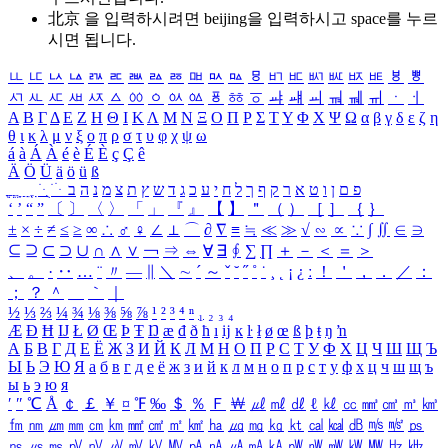
北京 을 입력하시려면
beijing
을 입력하시고 space를 누르
시면 됩니다.
ㅥ
ㅦ
ㅧ
ㅨ
ㅩ
ㅪ
ㅫ
ㅬ
ㅭ
ㅮ
ㅯ
ㅰ
ㅱ
ㅲ
ㅳ
ㅴ
ㅵ
ㅶ
ㅷ
ㅸ
ㅹ
ㅺ
ㅻ
ㅼ
ㅽ
ㅾ
ㅿ
ㆀ
ㆁ
ㆂ
ㆃ
ㆄ
ㆅ
ㆆ
ㆇ
ㆈ
ㆉ
ㆊ
ㆋ
ㆌ
ㆍ
ㆎ
Α
Β
Γ
Δ
Ε
Ζ
Η
Θ
Ι
Κ
Λ
Μ
Ν
Ξ
Ο
Π
Ρ
Σ
Τ
Υ
Φ
Χ
Ψ
Ω
α
β
γ
δ
ε
ζ
η
θ
ι
κ
λ
μ
ν
ξ
ο
π
ρ
σ
τ
υ
φ
χ
ψ
ω
á
à
Á
À
é
è
É
È
ç
Ç
ê
Ä
Ö
Ü
ä
ö
ü
ß
ְ
ֳ
ֲ
ֱ
ָ
ַ
ֵ
ֶ
ִ
ֹ
ּ
ֻ
ׂ
ׁ
ּ
ב
ה
נ
מ
צ
ת
ץ
ש
ד
ג
כ
ע
י
ח
ל
ך
ף
ק
ר
א
ט
ו
ן
ם
פ
‘
’
“
”
〔
〕
〈
〉
「
」
『
』
【
】
＂
（
）
［
］
｛
｝
±
×
÷
≠
≤
≥
∞
∴
♂
♀
∠
⊥
⌒
∂
∇
≡
≒
≪
≫
√
∽
∝
∵
∫
∬
∈
∋
⊆
⊇
⊂
⊃
∪
∩
∧
∨
￢
⇒
⇔
∀
∃
∮
∑
∏
＋
－
＜
＝
＞
、
。
·
‥
…
¨
〃
―
∥
＼
∼
´
～
ˇ
˘
˝
˚
˙
¸
˛
¡
¿
ː
！
＇
，
．
／
：
；
？
＾
＿
｀
｜
½
⅓
⅔
¼
¾
⅛
⅜
⅝
⅞
¹
²
³
⁴
ⁿ
₁
₂
₃
₄
Æ
Ð
Ħ
Ĳ
Ł
Ø
Œ
Þ
Ŧ
Ŋ
æ
đ
ð
ħ
ı
ĳ
ĸ
ŀ
ł
ø
œ
ß
þ
ŧ
ŋ
ŉ
А
Б
В
Г
Д
Е
Ё
Ж
З
И
Й
К
Л
М
Н
О
П
Р
С
Т
У
Ф
Х
Ц
Ч
Ш
Щ
Ъ
Ы
Ь
Э
Ю
Я
а
б
в
г
д
е
ё
ж
з
и
й
к
л
м
н
о
п
р
с
т
у
ф
х
ц
ч
ш
щ
ъ
ы
ь
э
ю
я
′
″
℃
Å
￠
￡
￥
¤
℉
‰
＄
％
Ｆ
￦
㎕
㎖
㎗
ℓ
㎘
㏄
㎣
㎤
㎥
㎦
㎙
㎚
㎛
㎜
㎝
㎞
㎟
㎠
㎡
㎢
㏊
㎍
㎎
㎏
㏏
㎈
㎉
㏈
㎧
㎨
㎰
㎱
㎲
㎳
㎴
㎵
㎶
㎷
㎸
㎹
㎀
㎁
㎂
㎃
㎄
㎺
㎻
㎽
㎾
㎿
㎐
㎑