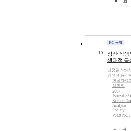
기
10
장산 식생
생태적 특
남정칠
,
박승
김석규
,
윤상
한국자료
석학회
2007
Journal of 
Korean Da
Analysis
Society
Vol.9 No.5
원