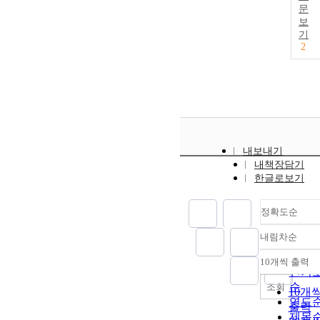
문
보
기
2
내보내기
내책장담기
한글로보기
정확도순
내림차순
정확
순
10개씩 출력
내림
인기
순
조회
10개
연도
출력
제목