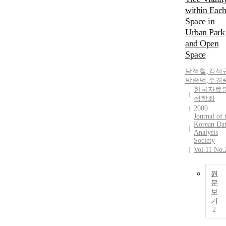
within Eac
Space in
Urban Park
and Open
Space
남정칠
,
김석
박승범
,
주경
한국자료
석학회
2009
Journal of 
Korean Da
Analysis
Society
Vol.11 No.
원
문
보
기
2