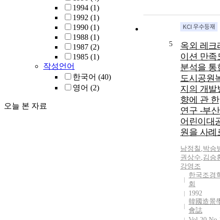
1994
(1)
1992
(1)
1990
(1)
1988
(1)
5
옥외 레크
1987
(2)
이션 만족
1985
(1)
작성언어
분석을 통
한국어
(40)
도시공원
영어
(2)
지의 개발
향에 관 한
오늘 본 자료
연구 -부
어린이대
원을 사례
남정칠
,
박승
권상수
,
김승
강영조
한국조경
회
1992
韓國造景
會誌
Vol.20 No.