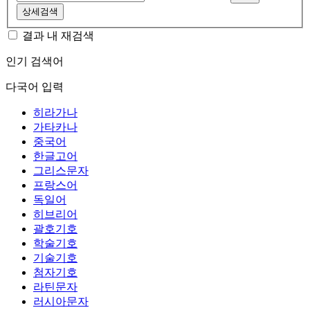
상세검색
결과 내 재검색
인기 검색어
다국어 입력
히라가나
가타카나
중국어
한글고어
그리스문자
프랑스어
독일어
히브리어
괄호기호
학술기호
기술기호
첨자기호
라틴문자
러시아문자