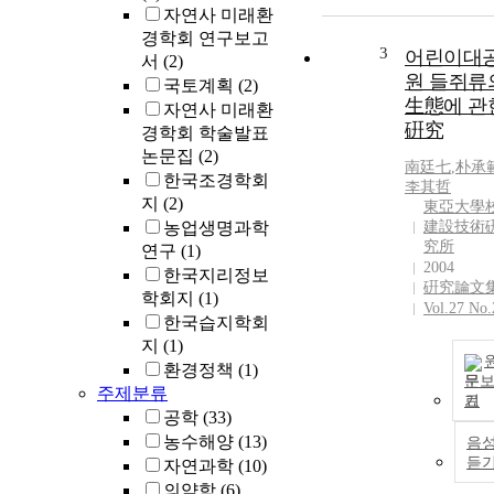
자연사 미래환
경학회 연구보고
3
어린이대
서
(2)
원 들쥐류
국토계획
(2)
生態에 관
자연사 미래환
硏究
경학회 학술발표
논문집
(2)
南廷七
,
朴承
한국조경학회
李其哲
지
(2)
東亞大學
농업생명과학
建設技術
究所
연구
(1)
2004
한국지리정보
硏究論文
학회지
(1)
Vol.27 No.
한국습지학회
지
(1)
환경정책
(1)
문
주제분류
기
공학
(33)
농수해양
(13)
음
듣
자연과학
(10)
의약학
(6)