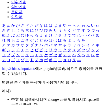
단위기호
일반기호
로마자
아랍어
あ
ぁ
か
が
さ
ざ
た
だ
な
は
ば
ぱ
ま
や
ゃ
ら
わ
ゎ
ん
い
ぃ
き
ぎ
し
じ
ち
ぢ
に
ひ
び
ぴ
み
り
う
ぅ
く
ぐ
す
ず
つ
づ
っ
ぬ
ふ
ぶ
ぷ
む
ゆ
ゅ
る
え
ぇ
け
げ
せ
ぜ
て
で
ね
へ
べ
ぺ
め
れ
お
ぉ
こ
ご
そ
ぞ
と
ど
の
ほ
ぼ
ぽ
も
よ
ょ
ろ
を
ア
ァ
カ
サ
ザ
タ
ダ
ナ
ハ
バ
パ
マ
ヤ
ャ
ラ
ワ
ヮ
ン
イ
ィ
キ
ギ
シ
ジ
チ
ヂ
ニ
ヒ
ビ
ピ
ミ
リ
ウ
ゥ
ク
グ
ス
ズ
ツ
ヅ
ッ
ヌ
フ
ブ
プ
ム
ユ
ュ
ル
エ
ェ
ケ
ゲ
セ
ゼ
テ
デ
ヘ
ベ
ペ
メ
レ
オ
ォ
コ
ゴ
ソ
ゾ
ト
ド
ノ
ホ
ボ
ポ
モ
ヨ
ョ
ロ
ヲ
―
http://chineseinput.net/
에서 pinyin(병음)방식으로 중국어를 변환
할 수 있습니다.
변환된 중국어를 복사하여 사용하시면 됩니다.
예시)
中文 을 입력하시려면
zhongwen
을 입력하시고 space를
누르시면됩니다.