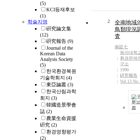
(5)
KCI등재후보
(1)
2
학술지명
全南地域
硏究論文集
鳥類現況
(12)
査
硏究報告
(9)
南廷七
Journal of the
동아대학
Korean Data
환경문제
Analysis Society
구소
(5)
1990
한국환경복원
硏究報告
기술학회지
(4)
Vol.13 No.
東亞論叢
(3)
한국산림과학
회지
(3)
문
韓國造景學會
기
誌
(2)
農業生命資援
硏究
(2)
환경영향평가
(2)