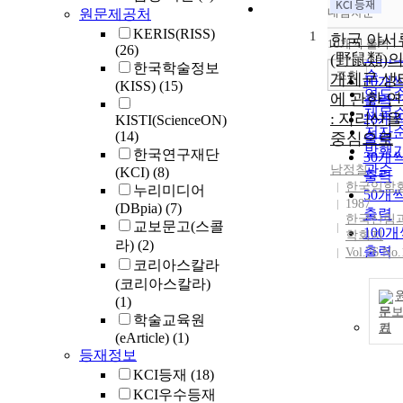
내림차순
원문제공처
정확
KERIS(RISS)
1
순
한국 야서
10개씩 출력
(26)
내림
인기
(野鼠類)의
한국학술정보
순
조회
개체군 생
10개
(KISS)
(15)
연도
에 관한 
출력
제목
: 지리산을
20개
KISTI(ScienceON)
저자
(14)
중심으로
출력
발행
한국연구재단
30개
관순
남정칠
(KCI)
(8)
출력
한국임학
누리미디어
50개
1987
(DBpia)
(7)
출력
한국산림
교보문고(스콜
100
학회지
라)
(2)
출력
Vol.76 No.
코리아스칼라
(코리아스칼라)
(1)
문
학술교육원
기
(eArticle)
(1)
등재정보
KCI등재
(18)
KCI우수등재