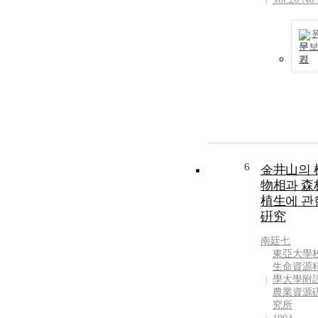
문
기
6
金井山의 
物相과 森
植生에 관
硏究
南廷七
東亞大學
生命資源
學大學附
農業資源
究所