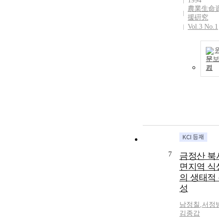
1994
農業生命
援硏究
Vol.3 No.1
문
기
7
금정산 북
면지역 식
의 생태적
성
남정칠
,
서정
김종갑