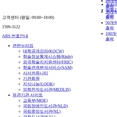
20개
저자
출력
발행
30개
관순
출력
고객센터 (평일: 09:00~18:00)
50개
1599-3122
출력
100
ARS 번호안내
출력
관련누리집
대학공개강의(KOCW)
학술정보통계시스템(Rinfo)
외국학술지지원센터(FRIC)
학술관계분석서비스(SAM)
사서커뮤니티
기관회원
지식나눔(LOOK)
의학전자도서관(MEDLIS)
유관기관 사이트
교육부(MOE)
국립장애인도서관(NLD)
국립중앙도서관(NL)
국회도서관(NAL)