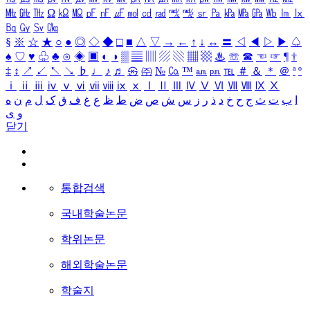
㎒
㎓
㎔
Ω
㏀
㏁
㎊
㎋
㎌
㏖
㏅
㎭
㎮
㎯
㏛
㎩
㎪
㎫
㎬
㏝
㏐
㏓
㏃
㏉
㏜
㏆
§
※
☆
★
○
●
◎
◇
◆
□
■
△
▽
→
←
↑
↓
↔
〓
◁
◀
▷
▶
♤
♠
♡
♥
♧
♣
⊙
◈
▣
◐
◑
▒
▤
▥
▨
▧
▦
▩
♨
☏
☎
☜
☞
¶
†
‡
↕
↗
↙
↖
↘
♭
♩
♪
♬
㉿
㈜
№
㏇
™
㏂
㏘
℡
＃
＆
＊
＠
ª
º
ⅰ
ⅱ
ⅲ
ⅳ
ⅴ
ⅵ
ⅶ
ⅷ
ⅸ
ⅹ
Ⅰ
Ⅱ
Ⅲ
Ⅳ
Ⅴ
Ⅵ
Ⅶ
Ⅷ
Ⅸ
Ⅹ
ا
ب
ت
ث
ج
ح
خ
د
ذ
ر
ز
س
ش
ص
ض
ط
ظ
ع
غ
ف
ق
ک
ل
م
ن
ه
و
ی
닫기
통합검색
국내학술논문
학위논문
해외학술논문
학술지