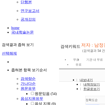
단행본
연구보고서
공개강의
home
국내학술논문
저자 : 남정
검색결과 좁혀 보기
검색키워드
(검색결과
54
건
선택해제
무료
기관 내 무료
유료
좁혀본 항목 보기순서
검색량순
내보내기
가나다순
내책장담기
원문유무
한글로보기
원문있음
(54)
음성지원유무
정확도순
음성 지원
(9)