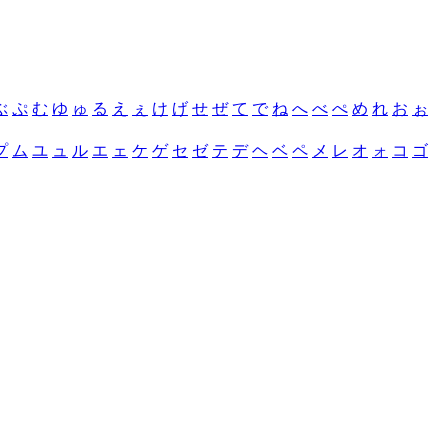
ぶ
ぷ
む
ゆ
ゅ
る
え
ぇ
け
げ
せ
ぜ
て
で
ね
へ
べ
ぺ
め
れ
お
ぉ
プ
ム
ユ
ュ
ル
エ
ェ
ケ
ゲ
セ
ゼ
テ
デ
ヘ
ベ
ペ
メ
レ
オ
ォ
コ
ゴ