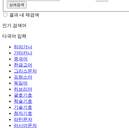
상세검색
결과 내 재검색
인기 검색어
다국어 입력
히라가나
가타카나
중국어
한글고어
그리스문자
프랑스어
독일어
히브리어
괄호기호
학술기호
기술기호
첨자기호
라틴문자
러시아문자