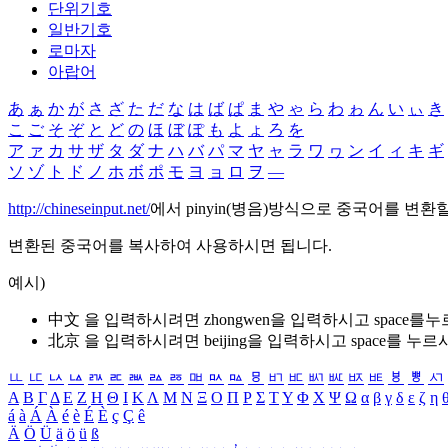
단위기호
일반기호
로마자
아랍어
あ
ぁ
か
が
さ
ざ
た
だ
な
は
ば
ぱ
ま
や
ゃ
ら
わ
ゎ
ん
い
ぃ
き
こ
ご
そ
ぞ
と
ど
の
ほ
ぼ
ぽ
も
よ
ょ
ろ
を
ア
ァ
カ
サ
ザ
タ
ダ
ナ
ハ
バ
パ
マ
ヤ
ャ
ラ
ワ
ヮ
ン
イ
ィ
キ
ギ
ソ
ゾ
ト
ド
ノ
ホ
ボ
ポ
モ
ヨ
ョ
ロ
ヲ
―
http://chineseinput.net/
에서 pinyin(병음)방식으로 중국어를 변환
변환된 중국어를 복사하여 사용하시면 됩니다.
예시)
中文 을 입력하시려면
zhongwen
을 입력하시고 space를
北京 을 입력하시려면
beijing
을 입력하시고 space를 누르
ㅥ
ㅦ
ㅧ
ㅨ
ㅩ
ㅪ
ㅫ
ㅬ
ㅭ
ㅮ
ㅯ
ㅰ
ㅱ
ㅲ
ㅳ
ㅴ
ㅵ
ㅶ
ㅷ
ㅸ
ㅹ
ㅺ
Α
Β
Γ
Δ
Ε
Ζ
Η
Θ
Ι
Κ
Λ
Μ
Ν
Ξ
Ο
Π
Ρ
Σ
Τ
Υ
Φ
Χ
Ψ
Ω
α
β
γ
δ
ε
ζ
η
á
à
Á
À
é
è
É
È
ç
Ç
ê
Ä
Ö
Ü
ä
ö
ü
ß