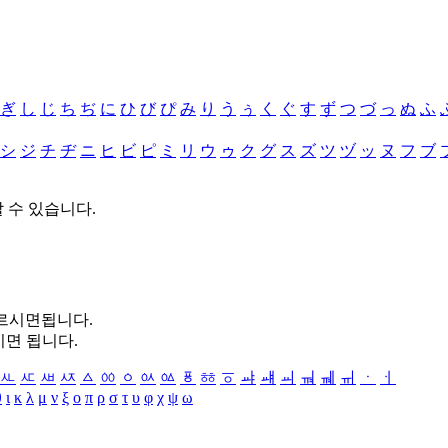
ぎ
し
じ
ち
ぢ
に
ひ
び
ぴ
み
り
う
ぅ
く
ぐ
す
ず
つ
づ
っ
ぬ
ふ
シ
ジ
チ
ヂ
ニ
ヒ
ビ
ピ
ミ
リ
ウ
ゥ
ク
グ
ス
ズ
ツ
ヅ
ッ
ヌ
フ
ブ
할 수 있습니다.
누르시면됩니다.
시면 됩니다.
ㅻ
ㅼ
ㅽ
ㅾ
ㅿ
ㆀ
ㆁ
ㆂ
ㆃ
ㆄ
ㆅ
ㆆ
ㆇ
ㆈ
ㆉ
ㆊ
ㆋ
ㆌ
ㆍ
ㆎ
θ
ι
κ
λ
μ
ν
ξ
ο
π
ρ
σ
τ
υ
φ
χ
ψ
ω