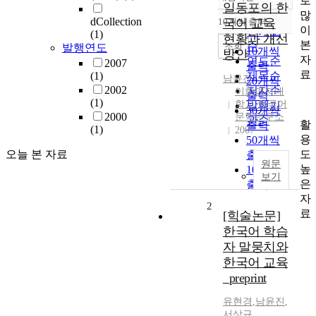
로
정확도
일동포의 한
많
순
dCollection
10개씩 출력
국어 교육
내림차순
이
인기도
(1)
현황과 개선
본
순
조회
발행연도
10개씩
방안
자
연도순
2007
출력
료
(1)
제목순
남윤진
20개씩
2002
저자순
이화여자대
출력
(1)
학교 한국어
발행기
30개씩
2000
문학연구소
관순
활
출력
(1)
2007
용
50개씩
도
오늘 본 자료
출력
원문
높
100개씩
보기
은
출력
자
2
료
[힉술논문]
한국어 학습
자 말뭉치와
한국어 교육
_preprint
유현경
,
남윤진
,
서상규