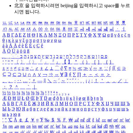
北京 을 입력하시려면
beijing
을 입력하시고 space를 누르
시면 됩니다.
ㅥ
ㅦ
ㅧ
ㅨ
ㅩ
ㅪ
ㅫ
ㅬ
ㅭ
ㅮ
ㅯ
ㅰ
ㅱ
ㅲ
ㅳ
ㅴ
ㅵ
ㅶ
ㅷ
ㅸ
ㅹ
ㅺ
ㅻ
ㅼ
ㅽ
ㅾ
ㅿ
ㆀ
ㆁ
ㆂ
ㆃ
ㆄ
ㆅ
ㆆ
ㆇ
ㆈ
ㆉ
ㆊ
ㆋ
ㆌ
ㆍ
ㆎ
Α
Β
Γ
Δ
Ε
Ζ
Η
Θ
Ι
Κ
Λ
Μ
Ν
Ξ
Ο
Π
Ρ
Σ
Τ
Υ
Φ
Χ
Ψ
Ω
α
β
γ
δ
ε
ζ
η
θ
ι
κ
λ
μ
ν
ξ
ο
π
ρ
σ
τ
υ
φ
χ
ψ
ω
á
à
Á
À
é
è
É
È
ç
Ç
ê
Ä
Ö
Ü
ä
ö
ü
ß
ְ
ֳ
ֲ
ֱ
ָ
ַ
ֵ
ֶ
ִ
ֹ
ּ
ֻ
ׂ
ׁ
ּ
ב
ה
נ
מ
צ
ת
ץ
ש
ד
ג
כ
ע
י
ח
ל
ך
ף
ק
ר
א
ט
ו
ן
ם
פ
‘
’
“
”
〔
〕
〈
〉
「
」
『
』
【
】
＂
（
）
［
］
｛
｝
±
×
÷
≠
≤
≥
∞
∴
♂
♀
∠
⊥
⌒
∂
∇
≡
≒
≪
≫
√
∽
∝
∵
∫
∬
∈
∋
⊆
⊇
⊂
⊃
∪
∩
∧
∨
￢
⇒
⇔
∀
∃
∮
∑
∏
＋
－
＜
＝
＞
、
。
·
‥
…
¨
〃
―
∥
＼
∼
´
～
ˇ
˘
˝
˚
˙
¸
˛
¡
¿
ː
！
＇
，
．
／
：
；
？
＾
＿
｀
｜
½
⅓
⅔
¼
¾
⅛
⅜
⅝
⅞
¹
²
³
⁴
ⁿ
₁
₂
₃
₄
Æ
Ð
Ħ
Ĳ
Ł
Ø
Œ
Þ
Ŧ
Ŋ
æ
đ
ð
ħ
ı
ĳ
ĸ
ŀ
ł
ø
œ
ß
þ
ŧ
ŋ
ŉ
А
Б
В
Г
Д
Е
Ё
Ж
З
И
Й
К
Л
М
Н
О
П
Р
С
Т
У
Ф
Х
Ц
Ч
Ш
Щ
Ъ
Ы
Ь
Э
Ю
Я
а
б
в
г
д
е
ё
ж
з
и
й
к
л
м
н
о
п
р
с
т
у
ф
х
ц
ч
ш
щ
ъ
ы
ь
э
ю
я
′
″
℃
Å
￠
￡
￥
¤
℉
‰
＄
％
Ｆ
￦
㎕
㎖
㎗
ℓ
㎘
㏄
㎣
㎤
㎥
㎦
㎙
㎚
㎛
㎜
㎝
㎞
㎟
㎠
㎡
㎢
㏊
㎍
㎎
㎏
㏏
㎈
㎉
㏈
㎧
㎨
㎰
㎱
㎲
㎳
㎴
㎵
㎶
㎷
㎸
㎹
㎀
㎁
㎂
㎃
㎄
㎺
㎻
㎽
㎾
㎿
㎐
㎑