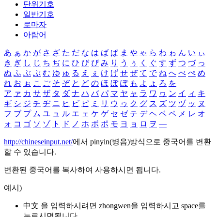
단위기호
일반기호
로마자
아랍어
あ
ぁ
か
が
さ
ざ
た
だ
な
は
ば
ぱ
ま
や
ゃ
ら
わ
ゎ
ん
い
ぃ
き
ぎ
し
じ
ち
ぢ
に
ひ
び
ぴ
み
り
う
ぅ
く
ぐ
す
ず
つ
づ
っ
ぬ
ふ
ぶ
ぷ
む
ゆ
ゅ
る
え
ぇ
け
げ
せ
ぜ
て
で
ね
へ
べ
ぺ
め
れ
お
ぉ
こ
ご
そ
ぞ
と
ど
の
ほ
ぼ
ぽ
も
よ
ょ
ろ
を
ア
ァ
カ
サ
ザ
タ
ダ
ナ
ハ
バ
パ
マ
ヤ
ャ
ラ
ワ
ヮ
ン
イ
ィ
キ
ギ
シ
ジ
チ
ヂ
ニ
ヒ
ビ
ピ
ミ
リ
ウ
ゥ
ク
グ
ス
ズ
ツ
ヅ
ッ
ヌ
フ
ブ
プ
ム
ユ
ュ
ル
エ
ェ
ケ
ゲ
セ
ゼ
テ
デ
ヘ
ベ
ペ
メ
レ
オ
ォ
コ
ゴ
ソ
ゾ
ト
ド
ノ
ホ
ボ
ポ
モ
ヨ
ョ
ロ
ヲ
―
http://chineseinput.net/
에서 pinyin(병음)방식으로 중국어를 변환
할 수 있습니다.
변환된 중국어를 복사하여 사용하시면 됩니다.
예시)
中文 을 입력하시려면
zhongwen
을 입력하시고 space를
누르시면됩니다.