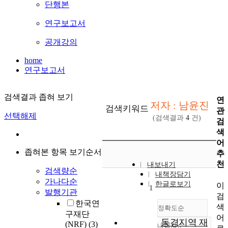
단행본
연구보고서
공개강의
home
연구보고서
검색결과 좁혀 보기
연
저자 : 남윤진
검색키워드
관
선택해제
(검색결과
4
건)
검
색
어
좁혀본 항목 보기순서
추
천
내보내기
검색량순
내책장담기
가나다순
한글로보기
이
1
발행기관
검
한국연
색
정확도순
구재단
어
동경지역 재
(NRF)
(3)
내림차순