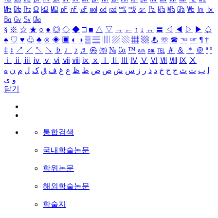
㎒
㎓
㎔
Ω
㏀
㏁
㎊
㎋
㎌
㏖
㏅
㎭
㎮
㎯
㏛
㎩
㎪
㎫
㎬
㏝
㏐
㏓
㏃
㏉
㏜
㏆
§
※
☆
★
○
●
◎
◇
◆
□
■
△
▽
→
←
↑
↓
↔
〓
◁
◀
▷
▶
♤
♠
♡
♥
♧
♣
⊙
◈
▣
◐
◑
▒
▤
▥
▨
▧
▦
▩
♨
☏
☎
☜
☞
¶
†
‡
↕
↗
↙
↖
↘
♭
♩
♪
♬
㉿
㈜
№
㏇
™
㏂
㏘
℡
＃
＆
＊
＠
ª
º
ⅰ
ⅱ
ⅲ
ⅳ
ⅴ
ⅵ
ⅶ
ⅷ
ⅸ
ⅹ
Ⅰ
Ⅱ
Ⅲ
Ⅳ
Ⅴ
Ⅵ
Ⅶ
Ⅷ
Ⅸ
Ⅹ
ا
ب
ت
ث
ج
ح
خ
د
ذ
ر
ز
س
ش
ص
ض
ط
ظ
ع
غ
ف
ق
ک
ل
م
ن
ه
و
ی
닫기
통합검색
국내학술논문
학위논문
해외학술논문
학술지