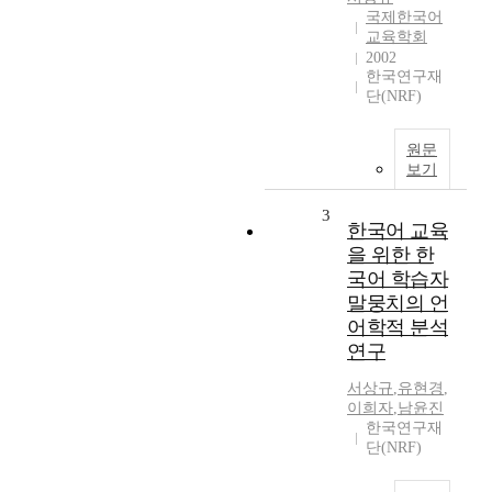
국제한국어
교육학회
2002
한국연구재
단(NRF)
원문
보기
3
한국어 교육
을 위한 한
국어 학습자
말뭉치의 언
어학적 분석
연구
서상규
,
유현경
,
이희자
,
남윤진
한국연구재
단(NRF)