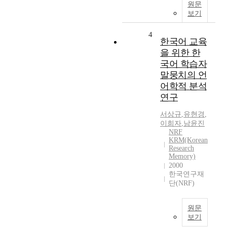
원문
보기
4
한국어 교육
을 위한 한
국어 학습자
말뭉치의 언
어학적 분석
연구
서상규
,
유현경
,
이희자
,
남윤진
NRF
KRM(Korean
Research
Memory)
2000
한국연구재
단(NRF)
원문
보기