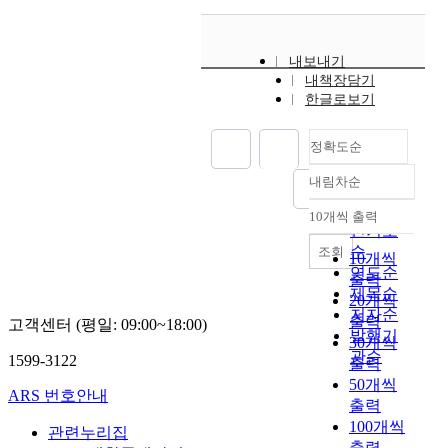
내보내기
내책장담기
한글로보기
정확도순
내림차순
정확도
순
10개씩 출력
내림차순
인기도
순
조회
10개씩
연도순
출력
제목순
20개씩
저자순
출력
고객센터 (평일: 09:00~18:00)
발행기
30개씩
관순
1599-3122
출력
50개씩
ARS 번호안내
출력
100개씩
관련누리집
출력