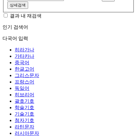
상세검색
결과 내 재검색
인기 검색어
다국어 입력
히라가나
가타카나
중국어
한글고어
그리스문자
프랑스어
독일어
히브리어
괄호기호
학술기호
기술기호
첨자기호
라틴문자
러시아문자