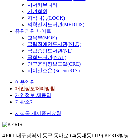
사서커뮤니티
기관회원
지식나눔(LOOK)
의학전자도서관(MEDLIS)
유관기관 사이트
교육부(MOE)
국립장애인도서관(NLD)
국립중앙도서관(NL)
국회도서관(NAL)
연구윤리정보포털(CRE)
사이언스온 (ScienceON)
이용약관
개인정보처리방침
개인정보 재동의
기관소개
저작물 게시중단요청
41061 대구광역시 동구 동내로 64(동내동1119) KERIS빌딩