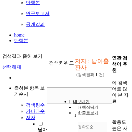
단행본
연구보고서
공개강의
home
단행본
검색결과 좁혀 보기
연관 검
저자 : 남아출
검색키워드
색어 추
판사
선택해제
천
(검색결과
1
건)
이 검색
좁혀본 항목 보
어로 많
기순서
이 본 자
료
내보내기
검색량순
내책장담기
가나다순
한글로보기
1
저자
활용도
정확도순
높은 자
남아