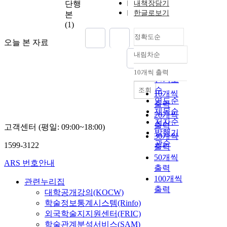
단행
내책장담기
한글로보기
본
(1)
정확도순
오늘 본 자료
내림차순
정확도
순
10개씩 출력
내림차순
인기도
순
조회
10개씩
연도순
출력
제목순
20개씩
저자순
출력
고객센터 (평일: 09:00~18:00)
발행기
30개씩
관순
1599-3122
출력
50개씩
ARS 번호안내
출력
100개씩
관련누리집
출력
대학공개강의(KOCW)
학술정보통계시스템(Rinfo)
외국학술지지원센터(FRIC)
학술관계분석서비스(SAM)