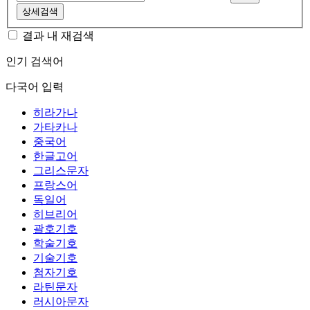
상세검색
결과 내 재검색
인기 검색어
다국어 입력
히라가나
가타카나
중국어
한글고어
그리스문자
프랑스어
독일어
히브리어
괄호기호
학술기호
기술기호
첨자기호
라틴문자
러시아문자