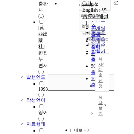
료
College
출판
내림차순
정확도
English : 연
사
순
(1)
10개씩 출력
습문제해설
내림차순
인기도
. 1
순
조회
[南
10개씩
연도순
남아출판사
亞出
출력
제목순
南亞出版社
版
20개씩
1993
저자순
社]
출력
발행기
편집
30개씩
관순
부
복
출력
사/
편저
50개씩
대
(1)
출력
출
발행연도
100개씩
신
출력
청
1993
(1)
목
작성언어
차
보
영어
기
(1)
자료형태
내보내기