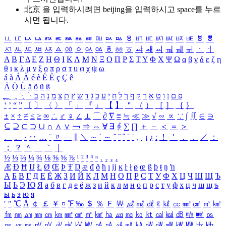
北京 을 입력하시려면
beijing
을 입력하시고 space를 누르
시면 됩니다.
ㅥ
ㅦ
ㅧ
ㅨ
ㅩ
ㅪ
ㅫ
ㅬ
ㅭ
ㅮ
ㅯ
ㅰ
ㅱ
ㅲ
ㅳ
ㅴ
ㅵ
ㅶ
ㅷ
ㅸ
ㅹ
ㅺ
ㅻ
ㅼ
ㅽ
ㅾ
ㅿ
ㆀ
ㆁ
ㆂ
ㆃ
ㆄ
ㆅ
ㆆ
ㆇ
ㆈ
ㆉ
ㆊ
ㆋ
ㆌ
ㆍ
ㆎ
Α
Β
Γ
Δ
Ε
Ζ
Η
Θ
Ι
Κ
Λ
Μ
Ν
Ξ
Ο
Π
Ρ
Σ
Τ
Υ
Φ
Χ
Ψ
Ω
α
β
γ
δ
ε
ζ
η
θ
ι
κ
λ
μ
ν
ξ
ο
π
ρ
σ
τ
υ
φ
χ
ψ
ω
á
à
Á
À
é
è
É
È
ç
Ç
ê
Ä
Ö
Ü
ä
ö
ü
ß
ְ
ֳ
ֲ
ֱ
ָ
ַ
ֵ
ֶ
ִ
ֹ
ּ
ֻ
ׂ
ׁ
ּ
ב
ה
נ
מ
צ
ת
ץ
ש
ד
ג
כ
ע
י
ח
ל
ך
ף
ק
ר
א
ט
ו
ן
ם
פ
‘
’
“
”
〔
〕
〈
〉
「
」
『
』
【
】
＂
（
）
［
］
｛
｝
±
×
÷
≠
≤
≥
∞
∴
♂
♀
∠
⊥
⌒
∂
∇
≡
≒
≪
≫
√
∽
∝
∵
∫
∬
∈
∋
⊆
⊇
⊂
⊃
∪
∩
∧
∨
￢
⇒
⇔
∀
∃
∮
∑
∏
＋
－
＜
＝
＞
、
。
·
‥
…
¨
〃
―
∥
＼
∼
´
～
ˇ
˘
˝
˚
˙
¸
˛
¡
¿
ː
！
＇
，
．
／
：
；
？
＾
＿
｀
｜
½
⅓
⅔
¼
¾
⅛
⅜
⅝
⅞
¹
²
³
⁴
ⁿ
₁
₂
₃
₄
Æ
Ð
Ħ
Ĳ
Ł
Ø
Œ
Þ
Ŧ
Ŋ
æ
đ
ð
ħ
ı
ĳ
ĸ
ŀ
ł
ø
œ
ß
þ
ŧ
ŋ
ŉ
А
Б
В
Г
Д
Е
Ё
Ж
З
И
Й
К
Л
М
Н
О
П
Р
С
Т
У
Ф
Х
Ц
Ч
Ш
Щ
Ъ
Ы
Ь
Э
Ю
Я
а
б
в
г
д
е
ё
ж
з
и
й
к
л
м
н
о
п
р
с
т
у
ф
х
ц
ч
ш
щ
ъ
ы
ь
э
ю
я
′
″
℃
Å
￠
￡
￥
¤
℉
‰
＄
％
Ｆ
￦
㎕
㎖
㎗
ℓ
㎘
㏄
㎣
㎤
㎥
㎦
㎙
㎚
㎛
㎜
㎝
㎞
㎟
㎠
㎡
㎢
㏊
㎍
㎎
㎏
㏏
㎈
㎉
㏈
㎧
㎨
㎰
㎱
㎲
㎳
㎴
㎵
㎶
㎷
㎸
㎹
㎀
㎁
㎂
㎃
㎄
㎺
㎻
㎽
㎾
㎿
㎐
㎑