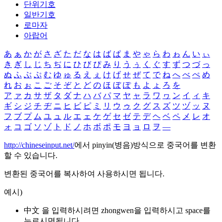
단위기호
일반기호
로마자
아랍어
あ
ぁ
か
が
さ
ざ
た
だ
な
は
ば
ぱ
ま
や
ゃ
ら
わ
ゎ
ん
い
ぃ
き
ぎ
し
じ
ち
ぢ
に
ひ
び
ぴ
み
り
う
ぅ
く
ぐ
す
ず
つ
づ
っ
ぬ
ふ
ぶ
ぷ
む
ゆ
ゅ
る
え
ぇ
け
げ
せ
ぜ
て
で
ね
へ
べ
ぺ
め
れ
お
ぉ
こ
ご
そ
ぞ
と
ど
の
ほ
ぼ
ぽ
も
よ
ょ
ろ
を
ア
ァ
カ
サ
ザ
タ
ダ
ナ
ハ
バ
パ
マ
ヤ
ャ
ラ
ワ
ヮ
ン
イ
ィ
キ
ギ
シ
ジ
チ
ヂ
ニ
ヒ
ビ
ピ
ミ
リ
ウ
ゥ
ク
グ
ス
ズ
ツ
ヅ
ッ
ヌ
フ
ブ
プ
ム
ユ
ュ
ル
エ
ェ
ケ
ゲ
セ
ゼ
テ
デ
ヘ
ベ
ペ
メ
レ
オ
ォ
コ
ゴ
ソ
ゾ
ト
ド
ノ
ホ
ボ
ポ
モ
ヨ
ョ
ロ
ヲ
―
http://chineseinput.net/
에서 pinyin(병음)방식으로 중국어를 변환
할 수 있습니다.
변환된 중국어를 복사하여 사용하시면 됩니다.
예시)
中文 을 입력하시려면
zhongwen
을 입력하시고 space를
누르시면됩니다.