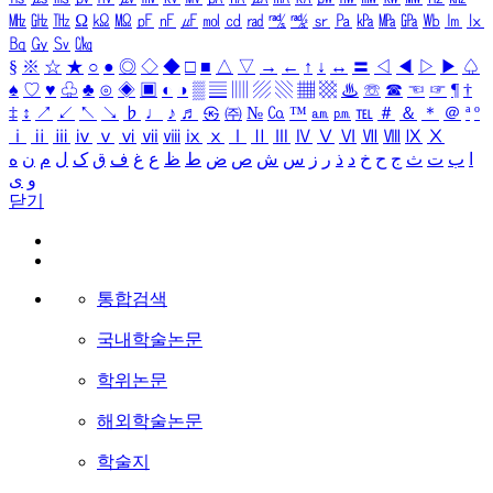
㎒
㎓
㎔
Ω
㏀
㏁
㎊
㎋
㎌
㏖
㏅
㎭
㎮
㎯
㏛
㎩
㎪
㎫
㎬
㏝
㏐
㏓
㏃
㏉
㏜
㏆
§
※
☆
★
○
●
◎
◇
◆
□
■
△
▽
→
←
↑
↓
↔
〓
◁
◀
▷
▶
♤
♠
♡
♥
♧
♣
⊙
◈
▣
◐
◑
▒
▤
▥
▨
▧
▦
▩
♨
☏
☎
☜
☞
¶
†
‡
↕
↗
↙
↖
↘
♭
♩
♪
♬
㉿
㈜
№
㏇
™
㏂
㏘
℡
＃
＆
＊
＠
ª
º
ⅰ
ⅱ
ⅲ
ⅳ
ⅴ
ⅵ
ⅶ
ⅷ
ⅸ
ⅹ
Ⅰ
Ⅱ
Ⅲ
Ⅳ
Ⅴ
Ⅵ
Ⅶ
Ⅷ
Ⅸ
Ⅹ
ا
ب
ت
ث
ج
ح
خ
د
ذ
ر
ز
س
ش
ص
ض
ط
ظ
ع
غ
ف
ق
ک
ل
م
ن
ه
و
ی
닫기
통합검색
국내학술논문
학위논문
해외학술논문
학술지