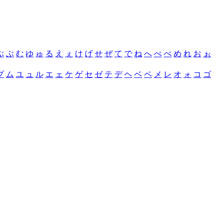
ぶ
ぷ
む
ゆ
ゅ
る
え
ぇ
け
げ
せ
ぜ
て
で
ね
へ
べ
ぺ
め
れ
お
ぉ
プ
ム
ユ
ュ
ル
エ
ェ
ケ
ゲ
セ
ゼ
テ
デ
ヘ
ベ
ペ
メ
レ
オ
ォ
コ
ゴ