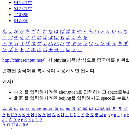
단위기호
일반기호
로마자
아랍어
あ
ぁ
か
が
さ
ざ
た
だ
な
は
ば
ぱ
ま
や
ゃ
ら
わ
ゎ
ん
い
ぃ
き
こ
ご
そ
ぞ
と
ど
の
ほ
ぼ
ぽ
も
よ
ょ
ろ
を
ア
ァ
カ
サ
ザ
タ
ダ
ナ
ハ
バ
パ
マ
ヤ
ャ
ラ
ワ
ヮ
ン
イ
ィ
キ
ギ
ソ
ゾ
ト
ド
ノ
ホ
ボ
ポ
モ
ヨ
ョ
ロ
ヲ
―
http://chineseinput.net/
에서 pinyin(병음)방식으로 중국어를 변환
변환된 중국어를 복사하여 사용하시면 됩니다.
예시)
中文 을 입력하시려면
zhongwen
을 입력하시고 space를
北京 을 입력하시려면
beijing
을 입력하시고 space를 누르
ㅥ
ㅦ
ㅧ
ㅨ
ㅩ
ㅪ
ㅫ
ㅬ
ㅭ
ㅮ
ㅯ
ㅰ
ㅱ
ㅲ
ㅳ
ㅴ
ㅵ
ㅶ
ㅷ
ㅸ
ㅹ
ㅺ
Α
Β
Γ
Δ
Ε
Ζ
Η
Θ
Ι
Κ
Λ
Μ
Ν
Ξ
Ο
Π
Ρ
Σ
Τ
Υ
Φ
Χ
Ψ
Ω
α
β
γ
δ
ε
ζ
η
á
à
Á
À
é
è
É
È
ç
Ç
ê
Ä
Ö
Ü
ä
ö
ü
ß