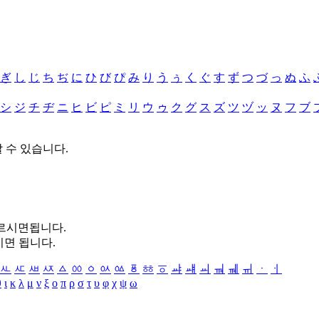
ぎ
し
じ
ち
ぢ
に
ひ
び
ぴ
み
り
う
ぅ
く
ぐ
す
ず
つ
づ
っ
ぬ
ふ
シ
ジ
チ
ヂ
ニ
ヒ
ビ
ピ
ミ
リ
ウ
ゥ
ク
グ
ス
ズ
ツ
ヅ
ッ
ヌ
フ
ブ
할 수 있습니다.
누르시면됩니다.
시면 됩니다.
ㅻ
ㅼ
ㅽ
ㅾ
ㅿ
ㆀ
ㆁ
ㆂ
ㆃ
ㆄ
ㆅ
ㆆ
ㆇ
ㆈ
ㆉ
ㆊ
ㆋ
ㆌ
ㆍ
ㆎ
θ
ι
κ
λ
μ
ν
ξ
ο
π
ρ
σ
τ
υ
φ
χ
ψ
ω