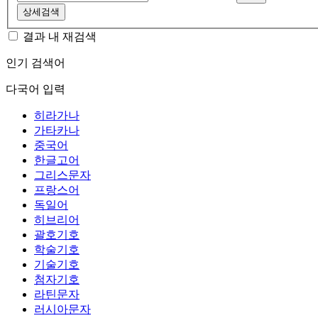
상세검색
결과 내 재검색
인기 검색어
다국어 입력
히라가나
가타카나
중국어
한글고어
그리스문자
프랑스어
독일어
히브리어
괄호기호
학술기호
기술기호
첨자기호
라틴문자
러시아문자