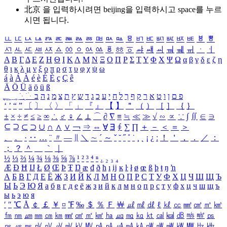
北京 을 입력하시려면
beijing
을 입력하시고 space를 누르
시면 됩니다.
ㅥ
ㅦ
ㅧ
ㅨ
ㅩ
ㅪ
ㅫ
ㅬ
ㅭ
ㅮ
ㅯ
ㅰ
ㅱ
ㅲ
ㅳ
ㅴ
ㅵ
ㅶ
ㅷ
ㅸ
ㅹ
ㅺ
ㅻ
ㅼ
ㅽ
ㅾ
ㅿ
ㆀ
ㆁ
ㆂ
ㆃ
ㆄ
ㆅ
ㆆ
ㆇ
ㆈ
ㆉ
ㆊ
ㆋ
ㆌ
ㆍ
ㆎ
Α
Β
Γ
Δ
Ε
Ζ
Η
Θ
Ι
Κ
Λ
Μ
Ν
Ξ
Ο
Π
Ρ
Σ
Τ
Υ
Φ
Χ
Ψ
Ω
α
β
γ
δ
ε
ζ
η
θ
ι
κ
λ
μ
ν
ξ
ο
π
ρ
σ
τ
υ
φ
χ
ψ
ω
á
à
Á
À
é
è
É
È
ç
Ç
ê
Ä
Ö
Ü
ä
ö
ü
ß
ְ
ֳ
ֲ
ֱ
ָ
ַ
ֵ
ֶ
ִ
ֹ
ּ
ֻ
ׂ
ׁ
ּ
ב
ה
נ
מ
צ
ת
ץ
ש
ד
ג
כ
ע
י
ח
ל
ך
ף
ק
ר
א
ט
ו
ן
ם
פ
‘
’
“
”
〔
〕
〈
〉
「
」
『
』
【
】
＂
（
）
［
］
｛
｝
±
×
÷
≠
≤
≥
∞
∴
♂
♀
∠
⊥
⌒
∂
∇
≡
≒
≪
≫
√
∽
∝
∵
∫
∬
∈
∋
⊆
⊇
⊂
⊃
∪
∩
∧
∨
￢
⇒
⇔
∀
∃
∮
∑
∏
＋
－
＜
＝
＞
、
。
·
‥
…
¨
〃
―
∥
＼
∼
´
～
ˇ
˘
˝
˚
˙
¸
˛
¡
¿
ː
！
＇
，
．
／
：
；
？
＾
＿
｀
｜
½
⅓
⅔
¼
¾
⅛
⅜
⅝
⅞
¹
²
³
⁴
ⁿ
₁
₂
₃
₄
Æ
Ð
Ħ
Ĳ
Ł
Ø
Œ
Þ
Ŧ
Ŋ
æ
đ
ð
ħ
ı
ĳ
ĸ
ŀ
ł
ø
œ
ß
þ
ŧ
ŋ
ŉ
А
Б
В
Г
Д
Е
Ё
Ж
З
И
Й
К
Л
М
Н
О
П
Р
С
Т
У
Ф
Х
Ц
Ч
Ш
Щ
Ъ
Ы
Ь
Э
Ю
Я
а
б
в
г
д
е
ё
ж
з
и
й
к
л
м
н
о
п
р
с
т
у
ф
х
ц
ч
ш
щ
ъ
ы
ь
э
ю
я
′
″
℃
Å
￠
￡
￥
¤
℉
‰
＄
％
Ｆ
￦
㎕
㎖
㎗
ℓ
㎘
㏄
㎣
㎤
㎥
㎦
㎙
㎚
㎛
㎜
㎝
㎞
㎟
㎠
㎡
㎢
㏊
㎍
㎎
㎏
㏏
㎈
㎉
㏈
㎧
㎨
㎰
㎱
㎲
㎳
㎴
㎵
㎶
㎷
㎸
㎹
㎀
㎁
㎂
㎃
㎄
㎺
㎻
㎽
㎾
㎿
㎐
㎑