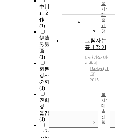
복
中川
사/
正文
대
作
출
4
(1)
신
청
伊藤
그림자는
秀男
흉내쟁이
画
(1)
나카가와
마
사후미
회본
Daekyo(대
교)
강사
2015
の회
(1)
복
전희
사/
대
정
출
옮김
신
(1)
청
나카
가와