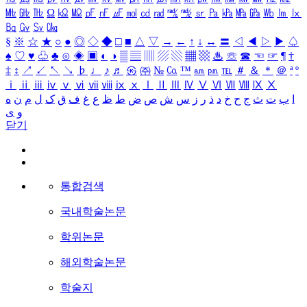
㎒
㎓
㎔
Ω
㏀
㏁
㎊
㎋
㎌
㏖
㏅
㎭
㎮
㎯
㏛
㎩
㎪
㎫
㎬
㏝
㏐
㏓
㏃
㏉
㏜
㏆
§
※
☆
★
○
●
◎
◇
◆
□
■
△
▽
→
←
↑
↓
↔
〓
◁
◀
▷
▶
♤
♠
♡
♥
♧
♣
⊙
◈
▣
◐
◑
▒
▤
▥
▨
▧
▦
▩
♨
☏
☎
☜
☞
¶
†
‡
↕
↗
↙
↖
↘
♭
♩
♪
♬
㉿
㈜
№
㏇
™
㏂
㏘
℡
＃
＆
＊
＠
ª
º
ⅰ
ⅱ
ⅲ
ⅳ
ⅴ
ⅵ
ⅶ
ⅷ
ⅸ
ⅹ
Ⅰ
Ⅱ
Ⅲ
Ⅳ
Ⅴ
Ⅵ
Ⅶ
Ⅷ
Ⅸ
Ⅹ
ا
ب
ت
ث
ج
ح
خ
د
ذ
ر
ز
س
ش
ص
ض
ط
ظ
ع
غ
ف
ق
ک
ل
م
ن
ه
و
ی
닫기
통합검색
국내학술논문
학위논문
해외학술논문
학술지