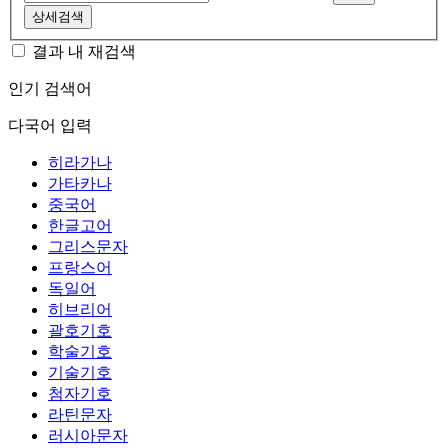
상세검색
결과 내 재검색
인기 검색어
다국어 입력
히라가나
가타카나
중국어
한글고어
그리스문자
프랑스어
독일어
히브리어
괄호기호
학술기호
기술기호
첨자기호
라틴문자
러시아문자