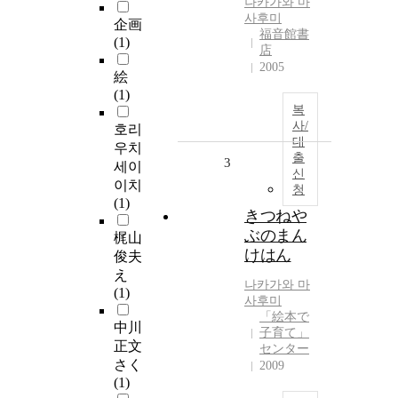
나카가와
마
사후미
企画
福音館書
(1)
店
2005
絵
(1)
복
사/
호리
대
우치
출
3
세이
신
이치
청
(1)
きつねや
ぶのまん
梶山
けはん
俊夫
え
나카가와
마
(1)
사후미
「絵本で
中川
子育て」
正文
センター
さく
2009
(1)