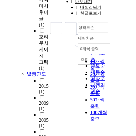
내보내기
마사
내책장담기
후미
한글로보기
글
(1)
정확도순
호리
내림차순
정확도
우치
순
10개씩 출력
세이
내림차순
인기도
치
순
조회
10개씩
그림
연도순
출력
(1)
제목순
발행연도
20개씩
저자순
출력
발행기
2015
30개씩
관순
(1)
출력
50개씩
2009
출력
(1)
100개씩
출력
2005
(1)