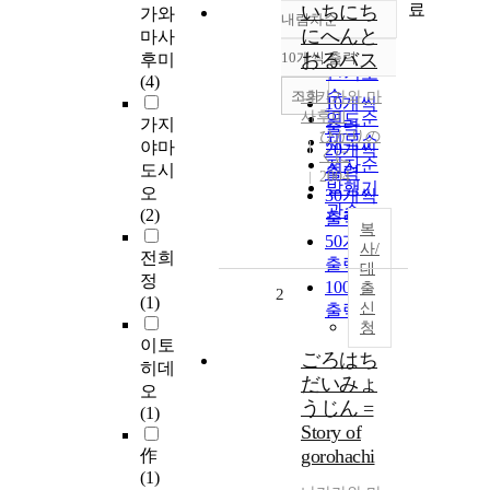
료
いちにち
가와
내림차순
정확도
にへんと
마사
순
10개씩 출력
おるバス
후미
내림차순
인기도
(4)
순
조회
나카가와
마
10개씩
사후미
연도순
가지
출력
ひかりの
제목순
야마
20개씩
くに
저자순
도시
출력
2004
발행기
오
30개씩
관순
(2)
출력
복
50개씩
사/
전희
출력
대
정
100개씩
출
2
(1)
신
출력
청
이토
ごろはち
히데
だいみょ
오
うじん =
(1)
Story of
gorohachi
作
(1)