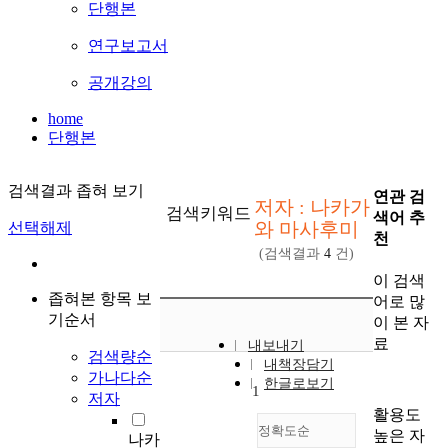
단행본
연구보고서
공개강의
home
단행본
검색결과 좁혀 보기
연관 검
저자 : 나카가
검색키워드
색어 추
와 마사후미
선택해제
천
(검색결과
4
건)
이 검색
좁혀본 항목 보
어로 많
기순서
이 본 자
료
내보내기
검색량순
내책장담기
가나다순
한글로보기
1
저자
활용도
정확도순
높은 자
나카