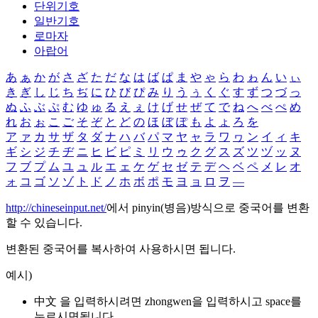
단위기호
일반기호
로마자
아랍어
あ
ぁ
か
が
さ
ざ
た
だ
な
は
ば
ぱ
ま
や
ゃ
ら
わ
ゎ
ん
い
ぃ
き
ぎ
し
じ
ち
ぢ
に
ひ
び
ぴ
み
り
う
ぅ
く
ぐ
す
ず
つ
づ
っ
ぬ
ふ
ぶ
ぷ
む
ゆ
ゅ
る
え
ぇ
け
げ
せ
ぜ
て
で
ね
へ
べ
ぺ
め
れ
お
ぉ
こ
ご
そ
ぞ
と
ど
の
ほ
ぼ
ぽ
も
よ
ょ
ろ
を
ア
ァ
カ
サ
ザ
タ
ダ
ナ
ハ
バ
パ
マ
ヤ
ャ
ラ
ワ
ヮ
ン
イ
ィ
キ
ギ
シ
ジ
チ
ヂ
ニ
ヒ
ビ
ピ
ミ
リ
ウ
ゥ
ク
グ
ス
ズ
ツ
ヅ
ッ
ヌ
フ
ブ
プ
ム
ユ
ュ
ル
エ
ェ
ケ
ゲ
セ
ゼ
テ
デ
ヘ
ベ
ペ
メ
レ
オ
ォ
コ
ゴ
ソ
ゾ
ト
ド
ノ
ホ
ボ
ポ
モ
ヨ
ョ
ロ
ヲ
―
http://chineseinput.net/
에서 pinyin(병음)방식으로 중국어를 변환
할 수 있습니다.
변환된 중국어를 복사하여 사용하시면 됩니다.
예시)
中文 을 입력하시려면
zhongwen
을 입력하시고 space를
누르시면됩니다.