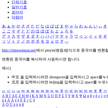
단위기호
일반기호
로마자
아랍어
あ
ぁ
か
が
さ
ざ
た
だ
な
は
ば
ぱ
ま
や
ゃ
ら
わ
ゎ
ん
い
ぃ
き
こ
ご
そ
ぞ
と
ど
の
ほ
ぼ
ぽ
も
よ
ょ
ろ
を
ア
ァ
カ
サ
ザ
タ
ダ
ナ
ハ
バ
パ
マ
ヤ
ャ
ラ
ワ
ヮ
ン
イ
ィ
キ
ギ
ソ
ゾ
ト
ド
ノ
ホ
ボ
ポ
モ
ヨ
ョ
ロ
ヲ
―
http://chineseinput.net/
에서 pinyin(병음)방식으로 중국어를 변환
변환된 중국어를 복사하여 사용하시면 됩니다.
예시)
中文 을 입력하시려면
zhongwen
을 입력하시고 space를
北京 을 입력하시려면
beijing
을 입력하시고 space를 누르
ㅥ
ㅦ
ㅧ
ㅨ
ㅩ
ㅪ
ㅫ
ㅬ
ㅭ
ㅮ
ㅯ
ㅰ
ㅱ
ㅲ
ㅳ
ㅴ
ㅵ
ㅶ
ㅷ
ㅸ
ㅹ
ㅺ
Α
Β
Γ
Δ
Ε
Ζ
Η
Θ
Ι
Κ
Λ
Μ
Ν
Ξ
Ο
Π
Ρ
Σ
Τ
Υ
Φ
Χ
Ψ
Ω
α
β
γ
δ
ε
ζ
η
á
à
Á
À
é
è
É
È
ç
Ç
ê
Ä
Ö
Ü
ä
ö
ü
ß