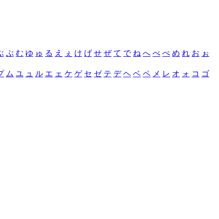
ぶ
ぷ
む
ゆ
ゅ
る
え
ぇ
け
げ
せ
ぜ
て
で
ね
へ
べ
ぺ
め
れ
お
ぉ
プ
ム
ユ
ュ
ル
エ
ェ
ケ
ゲ
セ
ゼ
テ
デ
ヘ
ベ
ペ
メ
レ
オ
ォ
コ
ゴ