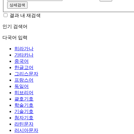
상세검색
결과 내 재검색
인기 검색어
다국어 입력
히라가나
가타카나
중국어
한글고어
그리스문자
프랑스어
독일어
히브리어
괄호기호
학술기호
기술기호
첨자기호
라틴문자
러시아문자