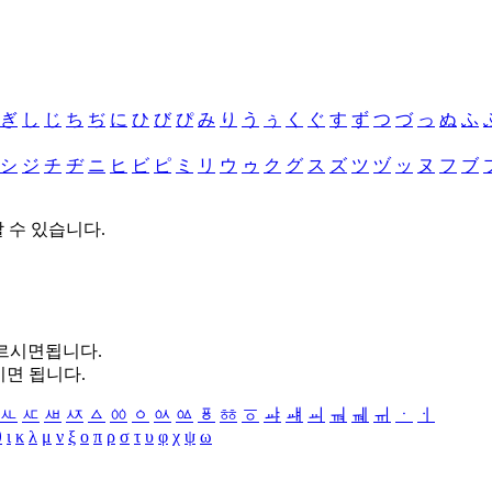
ぎ
し
じ
ち
ぢ
に
ひ
び
ぴ
み
り
う
ぅ
く
ぐ
す
ず
つ
づ
っ
ぬ
ふ
シ
ジ
チ
ヂ
ニ
ヒ
ビ
ピ
ミ
リ
ウ
ゥ
ク
グ
ス
ズ
ツ
ヅ
ッ
ヌ
フ
ブ
할 수 있습니다.
누르시면됩니다.
시면 됩니다.
ㅻ
ㅼ
ㅽ
ㅾ
ㅿ
ㆀ
ㆁ
ㆂ
ㆃ
ㆄ
ㆅ
ㆆ
ㆇ
ㆈ
ㆉ
ㆊ
ㆋ
ㆌ
ㆍ
ㆎ
θ
ι
κ
λ
μ
ν
ξ
ο
π
ρ
σ
τ
υ
φ
χ
ψ
ω