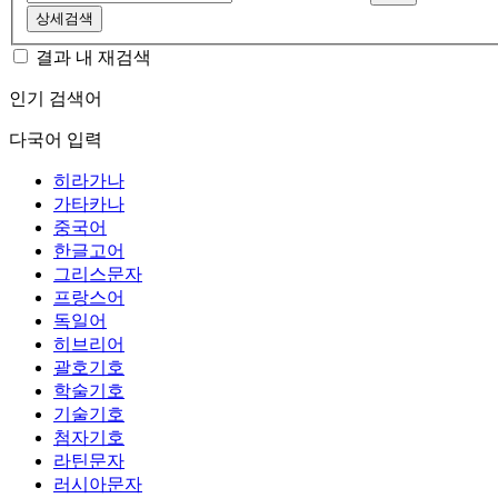
상세검색
결과 내 재검색
인기 검색어
다국어 입력
히라가나
가타카나
중국어
한글고어
그리스문자
프랑스어
독일어
히브리어
괄호기호
학술기호
기술기호
첨자기호
라틴문자
러시아문자