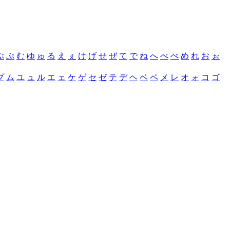
ぶ
ぷ
む
ゆ
ゅ
る
え
ぇ
け
げ
せ
ぜ
て
で
ね
へ
べ
ぺ
め
れ
お
ぉ
プ
ム
ユ
ュ
ル
エ
ェ
ケ
ゲ
セ
ゼ
テ
デ
ヘ
ベ
ペ
メ
レ
オ
ォ
コ
ゴ