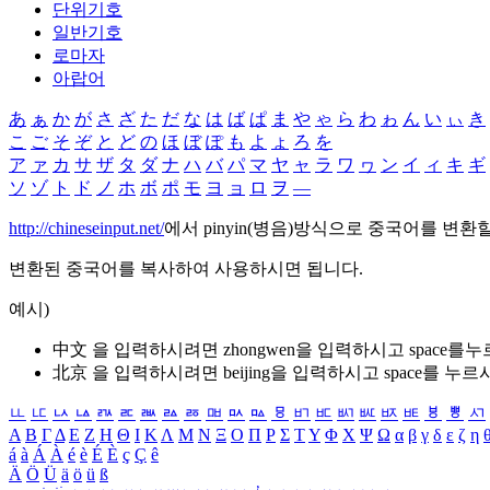
단위기호
일반기호
로마자
아랍어
あ
ぁ
か
が
さ
ざ
た
だ
な
は
ば
ぱ
ま
や
ゃ
ら
わ
ゎ
ん
い
ぃ
き
こ
ご
そ
ぞ
と
ど
の
ほ
ぼ
ぽ
も
よ
ょ
ろ
を
ア
ァ
カ
サ
ザ
タ
ダ
ナ
ハ
バ
パ
マ
ヤ
ャ
ラ
ワ
ヮ
ン
イ
ィ
キ
ギ
ソ
ゾ
ト
ド
ノ
ホ
ボ
ポ
モ
ヨ
ョ
ロ
ヲ
―
http://chineseinput.net/
에서 pinyin(병음)방식으로 중국어를 변환
변환된 중국어를 복사하여 사용하시면 됩니다.
예시)
中文 을 입력하시려면
zhongwen
을 입력하시고 space를
北京 을 입력하시려면
beijing
을 입력하시고 space를 누르
ㅥ
ㅦ
ㅧ
ㅨ
ㅩ
ㅪ
ㅫ
ㅬ
ㅭ
ㅮ
ㅯ
ㅰ
ㅱ
ㅲ
ㅳ
ㅴ
ㅵ
ㅶ
ㅷ
ㅸ
ㅹ
ㅺ
Α
Β
Γ
Δ
Ε
Ζ
Η
Θ
Ι
Κ
Λ
Μ
Ν
Ξ
Ο
Π
Ρ
Σ
Τ
Υ
Φ
Χ
Ψ
Ω
α
β
γ
δ
ε
ζ
η
á
à
Á
À
é
è
É
È
ç
Ç
ê
Ä
Ö
Ü
ä
ö
ü
ß