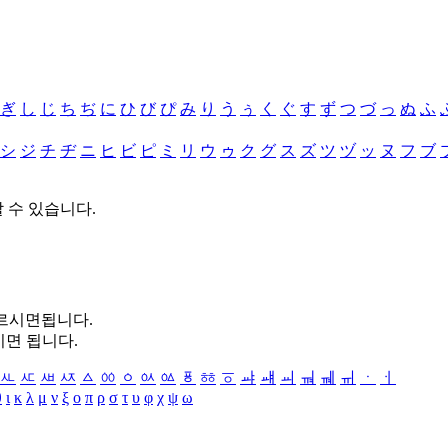
ぎ
し
じ
ち
ぢ
に
ひ
び
ぴ
み
り
う
ぅ
く
ぐ
す
ず
つ
づ
っ
ぬ
ふ
シ
ジ
チ
ヂ
ニ
ヒ
ビ
ピ
ミ
リ
ウ
ゥ
ク
グ
ス
ズ
ツ
ヅ
ッ
ヌ
フ
ブ
할 수 있습니다.
누르시면됩니다.
시면 됩니다.
ㅻ
ㅼ
ㅽ
ㅾ
ㅿ
ㆀ
ㆁ
ㆂ
ㆃ
ㆄ
ㆅ
ㆆ
ㆇ
ㆈ
ㆉ
ㆊ
ㆋ
ㆌ
ㆍ
ㆎ
θ
ι
κ
λ
μ
ν
ξ
ο
π
ρ
σ
τ
υ
φ
χ
ψ
ω