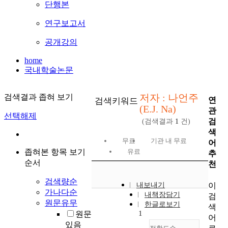
단행본
연구보고서
공개강의
home
국내학술논문
저자 : 나언주
검색결과 좁혀 보기
연
검색키워드
(E.J. Na)
관
선택해제
검
(검색결과
1
건)
색
무료
기관 내 무료
어
좁혀본 항목 보기
유료
추
순서
천
검색량순
이
내보내기
가나다순
내책장담기
검
원문유무
한글로보기
색
1
원문
어
있음