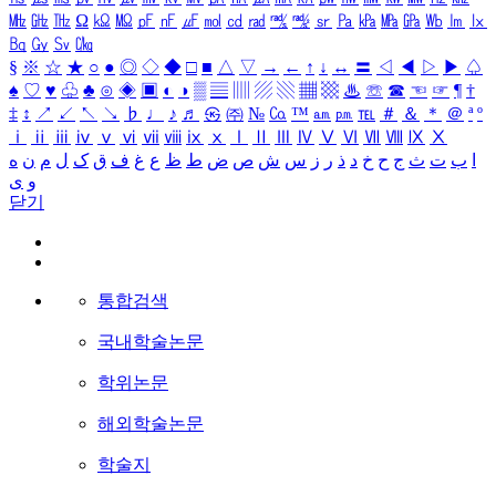
㎒
㎓
㎔
Ω
㏀
㏁
㎊
㎋
㎌
㏖
㏅
㎭
㎮
㎯
㏛
㎩
㎪
㎫
㎬
㏝
㏐
㏓
㏃
㏉
㏜
㏆
§
※
☆
★
○
●
◎
◇
◆
□
■
△
▽
→
←
↑
↓
↔
〓
◁
◀
▷
▶
♤
♠
♡
♥
♧
♣
⊙
◈
▣
◐
◑
▒
▤
▥
▨
▧
▦
▩
♨
☏
☎
☜
☞
¶
†
‡
↕
↗
↙
↖
↘
♭
♩
♪
♬
㉿
㈜
№
㏇
™
㏂
㏘
℡
＃
＆
＊
＠
ª
º
ⅰ
ⅱ
ⅲ
ⅳ
ⅴ
ⅵ
ⅶ
ⅷ
ⅸ
ⅹ
Ⅰ
Ⅱ
Ⅲ
Ⅳ
Ⅴ
Ⅵ
Ⅶ
Ⅷ
Ⅸ
Ⅹ
ا
ب
ت
ث
ج
ح
خ
د
ذ
ر
ز
س
ش
ص
ض
ط
ظ
ع
غ
ف
ق
ک
ل
م
ن
ه
و
ی
닫기
통합검색
국내학술논문
학위논문
해외학술논문
학술지