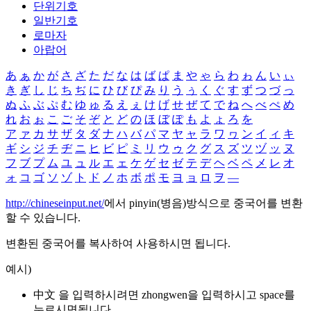
단위기호
일반기호
로마자
아랍어
あ
ぁ
か
が
さ
ざ
た
だ
な
は
ば
ぱ
ま
や
ゃ
ら
わ
ゎ
ん
い
ぃ
き
ぎ
し
じ
ち
ぢ
に
ひ
び
ぴ
み
り
う
ぅ
く
ぐ
す
ず
つ
づ
っ
ぬ
ふ
ぶ
ぷ
む
ゆ
ゅ
る
え
ぇ
け
げ
せ
ぜ
て
で
ね
へ
べ
ぺ
め
れ
お
ぉ
こ
ご
そ
ぞ
と
ど
の
ほ
ぼ
ぽ
も
よ
ょ
ろ
を
ア
ァ
カ
サ
ザ
タ
ダ
ナ
ハ
バ
パ
マ
ヤ
ャ
ラ
ワ
ヮ
ン
イ
ィ
キ
ギ
シ
ジ
チ
ヂ
ニ
ヒ
ビ
ピ
ミ
リ
ウ
ゥ
ク
グ
ス
ズ
ツ
ヅ
ッ
ヌ
フ
ブ
プ
ム
ユ
ュ
ル
エ
ェ
ケ
ゲ
セ
ゼ
テ
デ
ヘ
ベ
ペ
メ
レ
オ
ォ
コ
ゴ
ソ
ゾ
ト
ド
ノ
ホ
ボ
ポ
モ
ヨ
ョ
ロ
ヲ
―
http://chineseinput.net/
에서 pinyin(병음)방식으로 중국어를 변환
할 수 있습니다.
변환된 중국어를 복사하여 사용하시면 됩니다.
예시)
中文 을 입력하시려면
zhongwen
을 입력하시고 space를
누르시면됩니다.