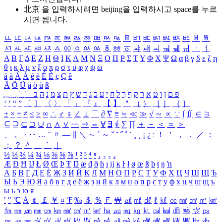
北京 을 입력하시려면
beijing
을 입력하시고 space를 누르
시면 됩니다.
ㅥ
ㅦ
ㅧ
ㅨ
ㅩ
ㅪ
ㅫ
ㅬ
ㅭ
ㅮ
ㅯ
ㅰ
ㅱ
ㅲ
ㅳ
ㅴ
ㅵ
ㅶ
ㅷ
ㅸ
ㅹ
ㅺ
ㅻ
ㅼ
ㅽ
ㅾ
ㅿ
ㆀ
ㆁ
ㆂ
ㆃ
ㆄ
ㆅ
ㆆ
ㆇ
ㆈ
ㆉ
ㆊ
ㆋ
ㆌ
ㆍ
ㆎ
Α
Β
Γ
Δ
Ε
Ζ
Η
Θ
Ι
Κ
Λ
Μ
Ν
Ξ
Ο
Π
Ρ
Σ
Τ
Υ
Φ
Χ
Ψ
Ω
α
β
γ
δ
ε
ζ
η
θ
ι
κ
λ
μ
ν
ξ
ο
π
ρ
σ
τ
υ
φ
χ
ψ
ω
á
à
Á
À
é
è
É
È
ç
Ç
ê
Ä
Ö
Ü
ä
ö
ü
ß
ְ
ֳ
ֲ
ֱ
ָ
ַ
ֵ
ֶ
ִ
ֹ
ּ
ֻ
ׂ
ׁ
ּ
ב
ה
נ
מ
צ
ת
ץ
ש
ד
ג
כ
ע
י
ח
ל
ך
ף
ק
ר
א
ט
ו
ן
ם
פ
‘
’
“
”
〔
〕
〈
〉
「
」
『
』
【
】
＂
（
）
［
］
｛
｝
±
×
÷
≠
≤
≥
∞
∴
♂
♀
∠
⊥
⌒
∂
∇
≡
≒
≪
≫
√
∽
∝
∵
∫
∬
∈
∋
⊆
⊇
⊂
⊃
∪
∩
∧
∨
￢
⇒
⇔
∀
∃
∮
∑
∏
＋
－
＜
＝
＞
、
。
·
‥
…
¨
〃
―
∥
＼
∼
´
～
ˇ
˘
˝
˚
˙
¸
˛
¡
¿
ː
！
＇
，
．
／
：
；
？
＾
＿
｀
｜
½
⅓
⅔
¼
¾
⅛
⅜
⅝
⅞
¹
²
³
⁴
ⁿ
₁
₂
₃
₄
Æ
Ð
Ħ
Ĳ
Ł
Ø
Œ
Þ
Ŧ
Ŋ
æ
đ
ð
ħ
ı
ĳ
ĸ
ŀ
ł
ø
œ
ß
þ
ŧ
ŋ
ŉ
А
Б
В
Г
Д
Е
Ё
Ж
З
И
Й
К
Л
М
Н
О
П
Р
С
Т
У
Ф
Х
Ц
Ч
Ш
Щ
Ъ
Ы
Ь
Э
Ю
Я
а
б
в
г
д
е
ё
ж
з
и
й
к
л
м
н
о
п
р
с
т
у
ф
х
ц
ч
ш
щ
ъ
ы
ь
э
ю
я
′
″
℃
Å
￠
￡
￥
¤
℉
‰
＄
％
Ｆ
￦
㎕
㎖
㎗
ℓ
㎘
㏄
㎣
㎤
㎥
㎦
㎙
㎚
㎛
㎜
㎝
㎞
㎟
㎠
㎡
㎢
㏊
㎍
㎎
㎏
㏏
㎈
㎉
㏈
㎧
㎨
㎰
㎱
㎲
㎳
㎴
㎵
㎶
㎷
㎸
㎹
㎀
㎁
㎂
㎃
㎄
㎺
㎻
㎽
㎾
㎿
㎐
㎑