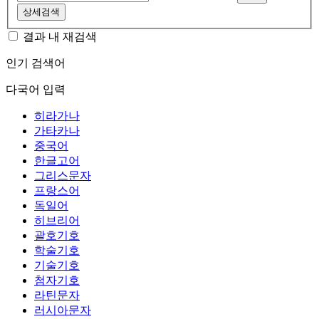
상세검색
결과 내 재검색
인기 검색어
다국어 입력
히라가나
가타카나
중국어
한글고어
그리스문자
프랑스어
독일어
히브리어
괄호기호
학술기호
기술기호
첨자기호
라틴문자
러시아문자