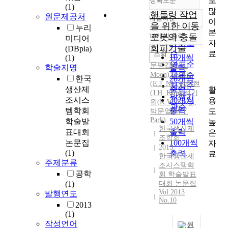
로
정확도순
(1)
많
핸들링 작업
원문제공처
내림차순
이
정확도
을 위한 이동
누리
본
순
10개씩 출력
로봇의 충돌
미디어
내림차순
자
인기도
회피기술
(DBpia)
료
순
조회
10개씩
(1)
연도순
문병갑(B.K.
학술지명
출력
Moon)
,
제목순
나언주
한국
20개씩
(
E.J.
Na
)
,
김정현
저자순
생산제
출력
활
(
J.
H. Kim)
,
성기
발행기
조시스
30개씩
용
원(K.W. Sung)
,
관순
템학회
출력
도
박문열(M.Y.
Park)
학술발
50개씩
높
한국생산제
표대회
출력
은
조학회
논문집
100개씩
자
2013
(1)
출력
료
한국생산제
주제분류
조시스템학
공학
회 학술발표
(1)
대회 논문집
Vol.2013
발행연도
No.10
2013
(1)
작성언어
원