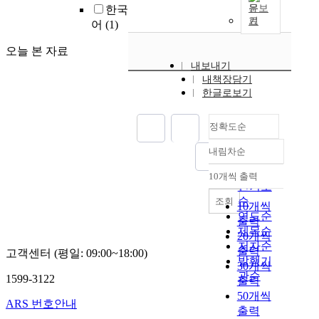
문보
한국
기
어
(1)
오늘 본 자료
내보내기
내책장담기
한글로보기
정확도순
내림차순
정확도
순
10개씩 출력
내림차순
인기도
순
조회
10개씩
연도순
출력
제목순
20개씩
저자순
출력
고객센터 (평일: 09:00~18:00)
발행기
30개씩
관순
1599-3122
출력
50개씩
ARS 번호안내
출력