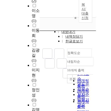
(2)
복
사/
이소
대출
영
신청
(1)
이동
내보내기
희
내책장담기
(1)
한글로보기
김광
정확도순
길
(1)
내림차순
정확도
순
이지
10개씩 출력
내림차순
인기도
현
순
조회
(1)
10개씩
연도순
출력
제목순
정인
20개씩
저자순
성
출력
발행기
(1)
30개씩
관순
출력
김영