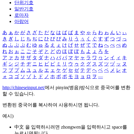
단위기호
일반기호
로마자
아랍어
あ
ぁ
か
が
さ
ざ
た
だ
な
は
ば
ぱ
ま
や
ゃ
ら
わ
ゎ
ん
い
ぃ
き
ぎ
し
じ
ち
ぢ
に
ひ
び
ぴ
み
り
う
ぅ
く
ぐ
す
ず
つ
づ
っ
ぬ
ふ
ぶ
ぷ
む
ゆ
ゅ
る
え
ぇ
け
げ
せ
ぜ
て
で
ね
へ
べ
ぺ
め
れ
お
ぉ
こ
ご
そ
ぞ
と
ど
の
ほ
ぼ
ぽ
も
よ
ょ
ろ
を
ア
ァ
カ
サ
ザ
タ
ダ
ナ
ハ
バ
パ
マ
ヤ
ャ
ラ
ワ
ヮ
ン
イ
ィ
キ
ギ
シ
ジ
チ
ヂ
ニ
ヒ
ビ
ピ
ミ
リ
ウ
ゥ
ク
グ
ス
ズ
ツ
ヅ
ッ
ヌ
フ
ブ
プ
ム
ユ
ュ
ル
エ
ェ
ケ
ゲ
セ
ゼ
テ
デ
ヘ
ベ
ペ
メ
レ
オ
ォ
コ
ゴ
ソ
ゾ
ト
ド
ノ
ホ
ボ
ポ
モ
ヨ
ョ
ロ
ヲ
―
http://chineseinput.net/
에서 pinyin(병음)방식으로 중국어를 변환
할 수 있습니다.
변환된 중국어를 복사하여 사용하시면 됩니다.
예시)
中文 을 입력하시려면
zhongwen
을 입력하시고 space를
누르시면됩니다.