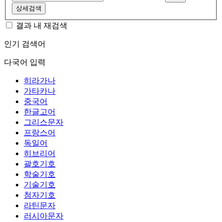
상세검색
결과 내 재검색
인기 검색어
다국어 입력
히라가나
가타카나
중국어
한글고어
그리스문자
프랑스어
독일어
히브리어
괄호기호
학술기호
기술기호
첨자기호
라틴문자
러시아문자