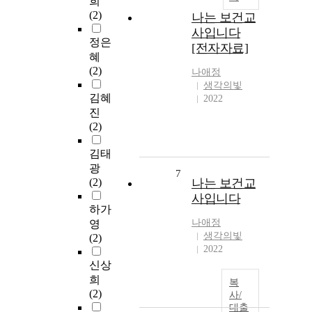
희
(2)
나는 보건교
사입니다
정은
[전자자료]
혜
(2)
나애정
생각의빛
김혜
2022
진
(2)
김태
광
7
(2)
나는 보건교
사입니다
하가
나애정
영
생각의빛
(2)
2022
신상
희
복
(2)
사/
대출