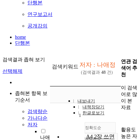
단행본
연구보고서
공개강의
home
단행본
검색결과 좁혀 보기
연관 검
저자 : 나애정
검색키워드
색어 추
선택해제
(검색결과
48
건)
천
이 검색
좁혀본 항목 보
어로 많
기순서
이 본
내보내기
자료
내책장담기
검색량순
한글로보기
1
가나다순
저자
정확도순
활용도
높은 자
A4 2장 쓰면
나애
내림차순