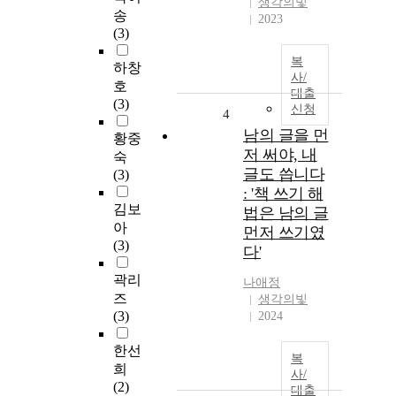
생각의빛
송
2023
(3)
복
하창
사/
호
대출
(3)
신청
4
남의 글을 먼
황중
저 써야, 내
숙
글도 씁니다
(3)
: '책 쓰기 해
김보
법은 남의 글
아
먼저 쓰기였
(3)
다'
곽리
나애정
즈
생각의빛
(3)
2024
한선
복
희
사/
(2)
대출