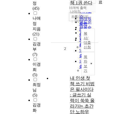
정확도
료
책 1권 쓴다
정
순
10개씩 출력
(45)
내림차순
인기도
나애정
생각의빛
순
조회
나애
10개씩
2021
연도순
정
출력
제목순
지음
20개씩
저자순
복
(21)
출력
발행기
사/
30개씩
대출
관순
김경
출력
신청
2
부
50개씩
(7)
출력
목
100개씩
차
이경
보
출력
희
기
(5)
내 인생 첫
책 쓰기 비법
최정
은 필사이다
님
: 글쓰기 실
(5)
력이 쑥쑥 올
김경
라가는 초간
화
단 노하우