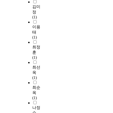
김미
정
(1)
이용
태
(1)
최정
훈
(1)
최선
옥
(1)
최순
옥
(1)
나정
숙