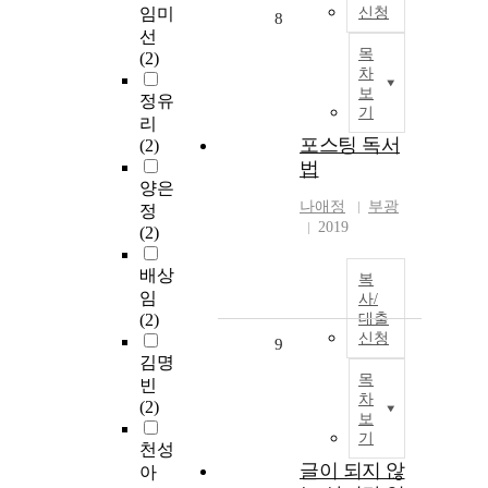
임미
신청
8
선
목
(2)
차
보
정유
기
리
포스팅 독서
(2)
법
양은
나애정
부광
정
2019
(2)
배상
복
임
사/
(2)
대출
신청
9
김명
목
빈
차
(2)
보
기
천성
글이 되지 않
아