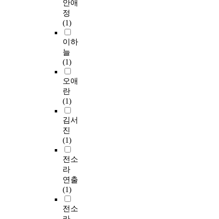
안애
정
(1)
이하
늘
(1)
오애
란
(1)
김서
진
(1)
전소
라
연출
(1)
전소
라