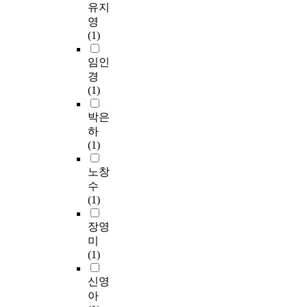
유지
영
(1)
임인
경
(1)
박은
하
(1)
노창
수
(1)
장영
미
(1)
신영
아