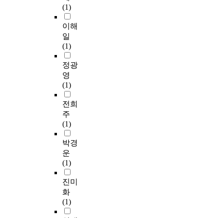
(1)
이해
일
(1)
정광
영
(1)
전희
주
(1)
박경
운
(1)
진미
화
(1)