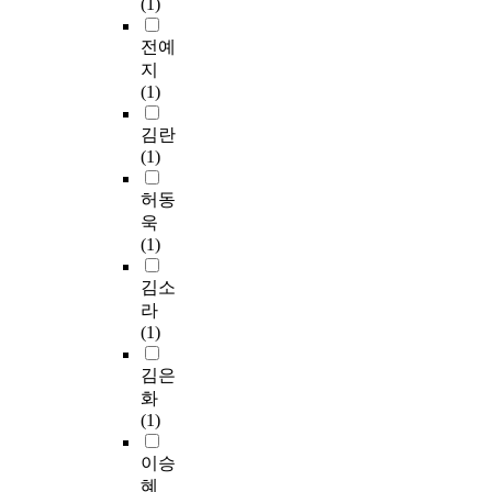
(1)
전예
지
(1)
김란
(1)
허동
욱
(1)
김소
라
(1)
김은
화
(1)
이승
혜