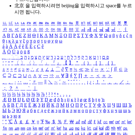
北京 을 입력하시려면
beijing
을 입력하시고 space를 누르
시면 됩니다.
ㅥ
ㅦ
ㅧ
ㅨ
ㅩ
ㅪ
ㅫ
ㅬ
ㅭ
ㅮ
ㅯ
ㅰ
ㅱ
ㅲ
ㅳ
ㅴ
ㅵ
ㅶ
ㅷ
ㅸ
ㅹ
ㅺ
ㅻ
ㅼ
ㅽ
ㅾ
ㅿ
ㆀ
ㆁ
ㆂ
ㆃ
ㆄ
ㆅ
ㆆ
ㆇ
ㆈ
ㆉ
ㆊ
ㆋ
ㆌ
ㆍ
ㆎ
Α
Β
Γ
Δ
Ε
Ζ
Η
Θ
Ι
Κ
Λ
Μ
Ν
Ξ
Ο
Π
Ρ
Σ
Τ
Υ
Φ
Χ
Ψ
Ω
α
β
γ
δ
ε
ζ
η
θ
ι
κ
λ
μ
ν
ξ
ο
π
ρ
σ
τ
υ
φ
χ
ψ
ω
á
à
Á
À
é
è
É
È
ç
Ç
ê
Ä
Ö
Ü
ä
ö
ü
ß
ְ
ֳ
ֲ
ֱ
ָ
ַ
ֵ
ֶ
ִ
ֹ
ּ
ֻ
ׂ
ׁ
ּ
ב
ה
נ
מ
צ
ת
ץ
ש
ד
ג
כ
ע
י
ח
ל
ך
ף
ק
ר
א
ט
ו
ן
ם
פ
‘
’
“
”
〔
〕
〈
〉
「
」
『
』
【
】
＂
（
）
［
］
｛
｝
±
×
÷
≠
≤
≥
∞
∴
♂
♀
∠
⊥
⌒
∂
∇
≡
≒
≪
≫
√
∽
∝
∵
∫
∬
∈
∋
⊆
⊇
⊂
⊃
∪
∩
∧
∨
￢
⇒
⇔
∀
∃
∮
∑
∏
＋
－
＜
＝
＞
、
。
·
‥
…
¨
〃
―
∥
＼
∼
´
～
ˇ
˘
˝
˚
˙
¸
˛
¡
¿
ː
！
＇
，
．
／
：
；
？
＾
＿
｀
｜
½
⅓
⅔
¼
¾
⅛
⅜
⅝
⅞
¹
²
³
⁴
ⁿ
₁
₂
₃
₄
Æ
Ð
Ħ
Ĳ
Ł
Ø
Œ
Þ
Ŧ
Ŋ
æ
đ
ð
ħ
ı
ĳ
ĸ
ŀ
ł
ø
œ
ß
þ
ŧ
ŋ
ŉ
А
Б
В
Г
Д
Е
Ё
Ж
З
И
Й
К
Л
М
Н
О
П
Р
С
Т
У
Ф
Х
Ц
Ч
Ш
Щ
Ъ
Ы
Ь
Э
Ю
Я
а
б
в
г
д
е
ё
ж
з
и
й
к
л
м
н
о
п
р
с
т
у
ф
х
ц
ч
ш
щ
ъ
ы
ь
э
ю
я
′
″
℃
Å
￠
￡
￥
¤
℉
‰
＄
％
Ｆ
￦
㎕
㎖
㎗
ℓ
㎘
㏄
㎣
㎤
㎥
㎦
㎙
㎚
㎛
㎜
㎝
㎞
㎟
㎠
㎡
㎢
㏊
㎍
㎎
㎏
㏏
㎈
㎉
㏈
㎧
㎨
㎰
㎱
㎲
㎳
㎴
㎵
㎶
㎷
㎸
㎹
㎀
㎁
㎂
㎃
㎄
㎺
㎻
㎽
㎾
㎿
㎐
㎑