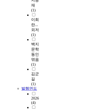
지승
재
(1)
이희
란...
외저
(1)
백지
문학
동인
엮음
(1)
김군
길
(1)
발행연도
2026
(4)