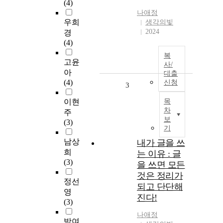
(4)
나애정
우희
생각의빛
2024
경
(4)
복
고윤
사/
아
대출
(4)
신청
3
이현
목
차
주
보
(3)
기
남상
내가 글을 쓰
희
는 이유 : 글
(3)
을 쓰면 모든
것은 정리가
정선
되고 단단해
영
진다!
(3)
나애정
박여