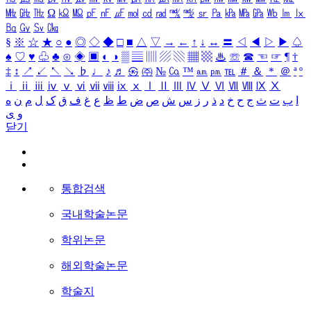
㎒
㎓
㎔
Ω
㏀
㏁
㎊
㎋
㎌
㏖
㏅
㎭
㎮
㎯
㏛
㎩
㎪
㎫
㎬
㏝
㏐
㏓
㏃
㏉
㏜
㏆
§
※
☆
★
○
●
◎
◇
◆
□
■
△
▽
→
←
↑
↓
↔
〓
◁
◀
▷
▶
♤
♠
♡
♥
♧
♣
⊙
◈
▣
◐
◑
▒
▤
▥
▨
▧
▦
▩
♨
☏
☎
☜
☞
¶
†
‡
↕
↗
↙
↖
↘
♭
♩
♪
♬
㉿
㈜
№
㏇
™
㏂
㏘
℡
＃
＆
＊
＠
ª
º
ⅰ
ⅱ
ⅲ
ⅳ
ⅴ
ⅵ
ⅶ
ⅷ
ⅸ
ⅹ
Ⅰ
Ⅱ
Ⅲ
Ⅳ
Ⅴ
Ⅵ
Ⅶ
Ⅷ
Ⅸ
Ⅹ
ا
ب
ت
ث
ج
ح
خ
د
ذ
ر
ز
س
ش
ص
ض
ط
ظ
ع
غ
ف
ق
ک
ل
م
ن
ه
و
ی
닫기
통합검색
국내학술논문
학위논문
해외학술논문
학술지