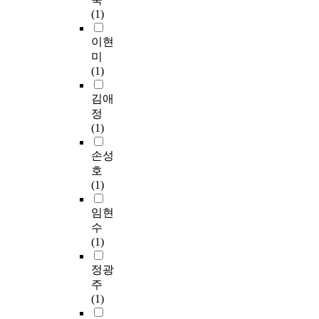
(1)
이현
미
(1)
김애
정
(1)
손성
호
(1)
임현
수
(1)
정광
주
(1)