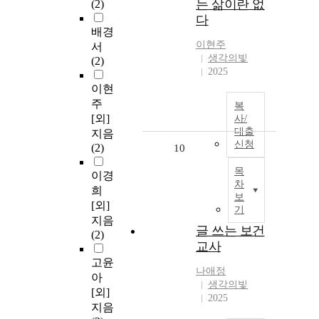
는 삶이란 없
(2)
다
배경
이현주
서
생각의빛
(2)
2025
이현
주
복
[외]
사/
대출
지음
신청
(2)
10
목
이경
차
희
보
[외]
기
지음
글 쓰는 보건
(2)
교사
고윤
나애정
아
생각의빛
[외]
2025
지음