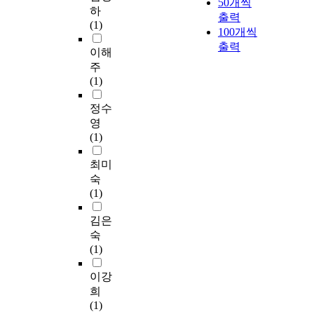
50개씩
하
출력
(1)
100개씩
출력
이해
주
(1)
정수
영
(1)
최미
숙
(1)
김은
숙
(1)
이강
희
(1)