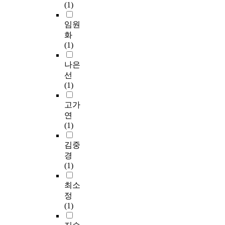
(1)
임원
화
(1)
나은
선
(1)
고가
연
(1)
김중
경
(1)
최소
정
(1)