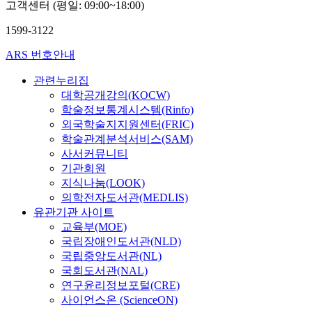
고객센터 (평일: 09:00~18:00)
1599-3122
ARS 번호안내
관련누리집
대학공개강의(KOCW)
학술정보통계시스템(Rinfo)
외국학술지지원센터(FRIC)
학술관계분석서비스(SAM)
사서커뮤니티
기관회원
지식나눔(LOOK)
의학전자도서관(MEDLIS)
유관기관 사이트
교육부(MOE)
국립장애인도서관(NLD)
국립중앙도서관(NL)
국회도서관(NAL)
연구윤리정보포털(CRE)
사이언스온 (ScienceON)