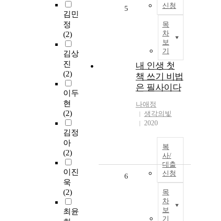
신청
5
김민
정
목
차
(2)
보
기
김상
진
내 인생 첫
(2)
책 쓰기 비법
은 필사이다
이두
현
나애정
(2)
생각의빛
2020
김정
아
복
(2)
사/
대출
이진
신청
6
욱
(2)
목
차
보
최윤
기